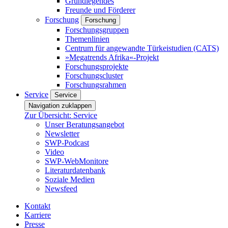
Grundlegendes
Freunde und Förderer
Forschung
Forschung
Forschungsgruppen
Themenlinien
Centrum für angewandte Türkeistudien (CATS)
»Megatrends Afrika«-Projekt
Forschungsprojekte
Forschungscluster
Forschungsrahmen
Service
Service
Navigation zuklappen
Zur Übersicht: Service
Unser Beratungsangebot
Newsletter
SWP-Podcast
Video
SWP-WebMonitore
Literaturdatenbank
Soziale Medien
Newsfeed
Kontakt
Karriere
Presse