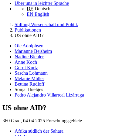
Über uns in leichter Sprache
DE
Deutsch
EN
English
Stiftung Wissenschaft und Politik
Publikationen
US ohne AID?
Ole Adolphsen
Marianne Beisheim
Nadine Biehler
Anne Koch
Gerrit Kurtz
Sascha Lohmann
Melanie Müller
Bettina Rudloff
Sonja Thielges
Pedro Alejandro Villarreal Lizárraga
US ohne AID?
360 Grad, 04.04.2025
Forschungsgebiete
Afrika südlich der Sahara