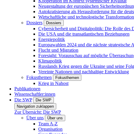
Kooperation im Kontext systemischer Rivalität
Neugestaltung der europäischen Sicherheitsordnu
Autokratisierung als Herausforderung für die deut
Wirtschaftliche und technologische Transformatio
Dossiers
Dossiers
Cybersicherheit und Digitalpolitik: Die Rolle des Di
Die USA und die transatlantischen Beziehungen
Energiepolitik
Europawahlen 2024 und die nächste strategische
Flucht und Migration
Foresight: Vorausschau auf mögliche Überraschu
Klimapolitik
Russlands Krieg gegen die Ukraine und seine Fol
Vereinte Nationen und nachhaltige Entwicklung
Fokusthemen
Fokusthemen
Krieg in Nahost
Publikationen
Wissenschaftler:innen
Die SWP
Die SWP
Navigation zuklappen
Zur Übersicht: Die SWP
Über uns
Über uns
Team A-Z
Organisation