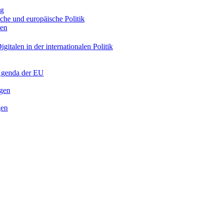
ng
sche und europäische Politik
nen
gitalen in der internationalen Politik
 Agenda der EU
ngen
gen