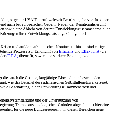
icklungsagentur USAID – ruft weltweit Bestürzung hervor. In seiner
 Trend auch bei europäischen Gebern. Neben der Renationalisierung
ungen sowie eine Abkehr von der mit Entwicklungszusammenarbeit und
Kürzungen ihrer Entwicklungsetats angekündigt, auch in
Krisen und auf dem afrikanischen Kontinent – hinaus sind einige
stehende Prozesse zur Erhöhung von
Effizienz
und
Effektivität
(u.a.
lder
(ODA)
übertrifft, sowie eine stärkere Betonung von
t dies auch die Chance, langjährige Blockaden in bestehenden
ung, wie das Beispiel der sudanesischen Selbsthilfenetzwerke zeigt.
d lokale Beschaffung in der Entwicklungszusammenarbeit und
ndheitssystemstärkung und der Unterstützung von
gierung Trumps aus ideologischen Gründen abgelehnt, ist hier eine
egenheit für die neue Bundesregierung, in diesen Bereichen neue