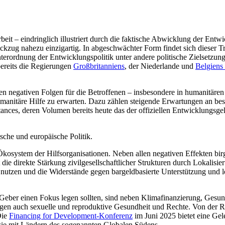
it – eindringlich illustriert durch die faktische Abwicklung der Entw
Rückzug nahezu einzigartig. In abgeschwächter Form findet sich dieser
nterordnung der Entwicklungspolitik unter andere politische Zielsetz
ereits die Regierungen
Großbritanniens
, der Niederlande und
Belgiens
 negativen Folgen für die Betroffenen – insbesondere in humanitären 
manitäre Hilfe zu erwarten. Dazu zählen steigende Erwartungen an be
ances, deren Volumen bereits heute das der offiziellen Entwicklungsge
sche und europäische Politik.
osystem der Hilfsorganisationen. Neben allen negativen Effekten birg
e direkte Stärkung zivilgesellschaftlicher Strukturen durch Lokalisier
zu nutzen und die Widerstände gegen bargeldbasierte Unterstützung un
Geber einen Fokus legen sollten, sind neben Klimafinanzierung, Gesu
gen auch sexuelle und reproduktive Gesundheit und Rechte. Von der Re
Die
Financing for Development-Konferenz
im Juni 2025 bietet eine Gel
wie mit Ländern des sogenannten Globalen Südens.