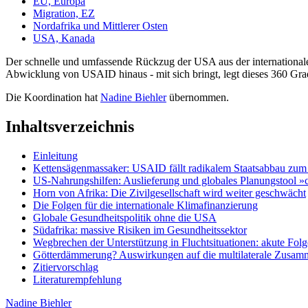
EU, Europa
Migration, EZ
Nordafrika und Mittlerer Osten
USA, Kanada
Der schnelle und umfassende Rückzug der USA aus der internationale
Abwicklung von USAID hinaus - mit sich bringt, legt dieses 360 Gra
Die Koordination hat
Nadine Biehler
übernommen.
Inhaltsverzeichnis
Einleitung
Kettensägenmassaker: USAID fällt radikalem Staatsabbau zum
US-Nahrungshilfen: Auslieferung und globales Planungstool »cu
Horn von Afrika: Die Zivilgesellschaft wird weiter geschwächt
Die Folgen für die internationale Klimafinanzierung
Globale Gesundheitspolitik ohne die USA
Südafrika: massive Risiken im Gesundheitssektor
Wegbrechen der Unterstützung in Fluchtsituationen: akute Fol
Götterdämmerung? Auswirkungen auf die multilaterale Zusamm
Zitiervorschlag
Literaturempfehlung
Nadine Biehler