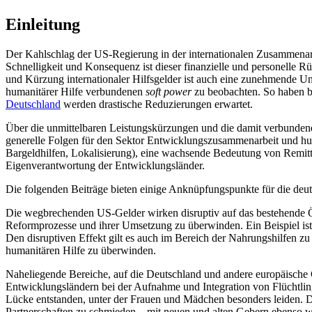
Einleitung
Der Kahlschlag der US-Regierung in der internationalen Zusammenarbe
Schnelligkeit und Konsequenz ist dieser finanzielle und personelle 
und Kürzung internationaler Hilfsgelder ist auch eine zunehmende U
humanitärer Hilfe verbundenen
soft power
zu beobachten. So haben b
Deutschland
werden drastische Reduzierungen erwartet.
Über die unmittelbaren Leistungskürzungen und die damit verbundenen
generelle Folgen für den Sektor Entwicklungszusammenarbeit und hu
Bargeldhilfen, Lokalisierung), eine wachsende Bedeutung von Remitt
Eigenverantwortung der Entwicklungsländer.
Die folgenden Beiträge bieten einige Anknüpfungspunkte für die deut
Die wegbrechenden US-Gelder wirken disruptiv auf das bestehende Ök
Reformprozesse und ihrer Umsetzung zu überwinden. Ein Beispiel ist di
Den disruptiven Effekt gilt es auch im Bereich der Nahrungshilfen 
humanitären Hilfe zu überwinden.
Naheliegende Bereiche, auf die Deutschland und andere europäische 
Entwicklungsländern bei der Aufnahme und Integration von Flüchtlin
Lücke entstanden, unter der Frauen und Mädchen besonders leiden. 
Partnerschaften zu schmieden – mit neuen und alten Gebern ebenso 