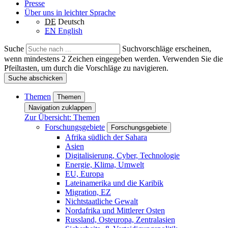
Presse
Über uns in leichter Sprache
DE
Deutsch
EN
English
Suche
Suchvorschläge erscheinen,
wenn mindestens 2 Zeichen eingegeben werden. Verwenden Sie die
Pfeiltasten, um durch die Vorschläge zu navigieren.
Suche abschicken
Themen
Themen
Navigation zuklappen
Zur Übersicht: Themen
Forschungsgebiete
Forschungsgebiete
Afrika südlich der Sahara
Asien
Digitalisierung, Cyber, Technologie
Energie, Klima, Umwelt
EU, Europa
Lateinamerika und die Karibik
Migration, EZ
Nichtstaatliche Gewalt
Nordafrika und Mittlerer Osten
Russland, Osteuropa, Zentralasien