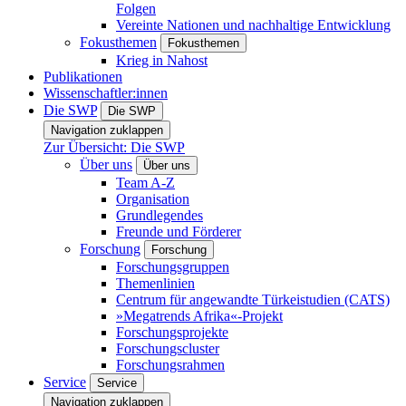
Folgen
Vereinte Nationen und nachhaltige Entwicklung
Fokusthemen
Fokusthemen
Krieg in Nahost
Publikationen
Wissenschaftler:innen
Die SWP
Die SWP
Navigation zuklappen
Zur Übersicht: Die SWP
Über uns
Über uns
Team A-Z
Organisation
Grundlegendes
Freunde und Förderer
Forschung
Forschung
Forschungsgruppen
Themenlinien
Centrum für angewandte Türkeistudien (CATS)
»Megatrends Afrika«-Projekt
Forschungsprojekte
Forschungscluster
Forschungsrahmen
Service
Service
Navigation zuklappen