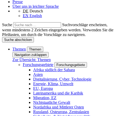
Presse
Über uns in leichter Sprache
DE
Deutsch
EN
English
Suche
Suchvorschläge erscheinen,
wenn mindestens 2 Zeichen eingegeben werden. Verwenden Sie die
Pfeiltasten, um durch die Vorschläge zu navigieren.
Suche abschicken
Themen
Themen
Navigation zuklappen
Zur Übersicht: Themen
Forschungsgebiete
Forschungsgebiete
Afrika südlich der Sahara
Asien
Digitalisierung, Cyber, Technologie
Energie, Klima, Umwelt
EU, Europa
Lateinamerika und die Karibik
Migration, EZ
Nichtstaatliche Gewalt
Nordafrika und Mittlerer Osten
Russland, Osteuropa, Zentralasien