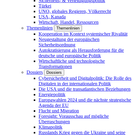
Sicherheits- & Verteidigungspolitik
Türkei
UNO, globales Regieren, Völkerrecht
USA, Kanada
Wirtschaft, Handel, Ressourcen
Themenlinien
Themenlinien
Kooperation im Kontext systemischer Rivalität
Neugestaltung der europäischen
Sicherheitsordnung
Autokratisierung als Herausforderung für die
deutsche und europäische Politik
Wirtschaftliche und technologische
Transformationen
Dossiers
Dossiers
Cybersicherheit und Digitalpolitik: Die Rolle des
Digitalen in der internationalen Politik
Die USA und die transatlantischen Beziehungen
Energiepolitik
Europawahlen 2024 und die nächste strategische
Agenda der EU
Flucht und Migration
Foresight: Vorausschau auf mögliche
Überraschungen
Klimapolitik
Russlands Krieg gegen die Ukraine und seine