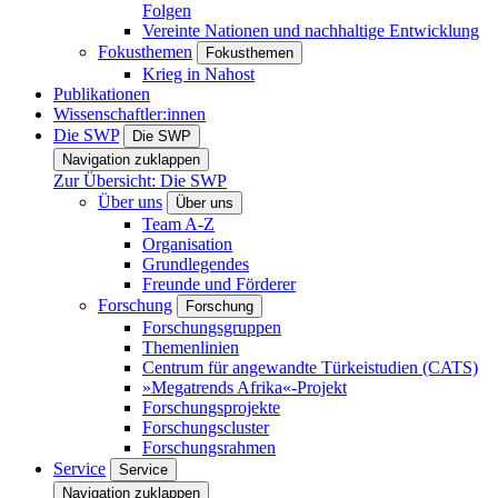
Folgen
Vereinte Nationen und nachhaltige Entwicklung
Fokusthemen
Fokusthemen
Krieg in Nahost
Publikationen
Wissenschaftler:innen
Die SWP
Die SWP
Navigation zuklappen
Zur Übersicht: Die SWP
Über uns
Über uns
Team A-Z
Organisation
Grundlegendes
Freunde und Förderer
Forschung
Forschung
Forschungsgruppen
Themenlinien
Centrum für angewandte Türkeistudien (CATS)
»Megatrends Afrika«-Projekt
Forschungsprojekte
Forschungscluster
Forschungsrahmen
Service
Service
Navigation zuklappen