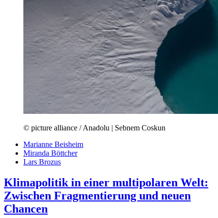
© picture alliance / Anadolu | Sebnem Coskun
Marianne Beisheim
Miranda Böttcher
Lars Brozus
Klimapolitik in einer multipolaren Welt:
Zwischen Fragmentierung und neuen
Chancen