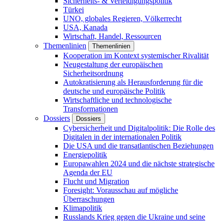
Sicherheits- & Verteidigungspolitik
Türkei
UNO, globales Regieren, Völkerrecht
USA, Kanada
Wirtschaft, Handel, Ressourcen
Themenlinien
Themenlinien
Kooperation im Kontext systemischer Rivalität
Neugestaltung der europäischen
Sicherheitsordnung
Autokratisierung als Herausforderung für die
deutsche und europäische Politik
Wirtschaftliche und technologische
Transformationen
Dossiers
Dossiers
Cybersicherheit und Digitalpolitik: Die Rolle des
Digitalen in der internationalen Politik
Die USA und die transatlantischen Beziehungen
Energiepolitik
Europawahlen 2024 und die nächste strategische
Agenda der EU
Flucht und Migration
Foresight: Vorausschau auf mögliche
Überraschungen
Klimapolitik
Russlands Krieg gegen die Ukraine und seine