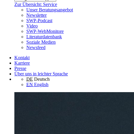
Zur Übersicht: Service
Unser Beratungsangebot
Newsletter
SWP-Podcast
Video
SWP-WebMonitore
Literaturdatenbank
Soziale Medien
Newsfeed
Kontakt
Karriere
Presse
Über uns in leichter Sprache
DE
Deutsch
EN
English