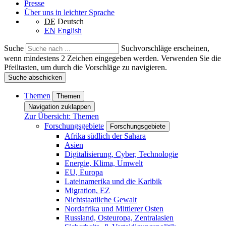
Presse
Über uns in leichter Sprache
DE
Deutsch
EN
English
Suche
Suchvorschläge erscheinen,
wenn mindestens 2 Zeichen eingegeben werden. Verwenden Sie die
Pfeiltasten, um durch die Vorschläge zu navigieren.
Suche abschicken
Themen
Themen
Navigation zuklappen
Zur Übersicht: Themen
Forschungsgebiete
Forschungsgebiete
Afrika südlich der Sahara
Asien
Digitalisierung, Cyber, Technologie
Energie, Klima, Umwelt
EU, Europa
Lateinamerika und die Karibik
Migration, EZ
Nichtstaatliche Gewalt
Nordafrika und Mittlerer Osten
Russland, Osteuropa, Zentralasien