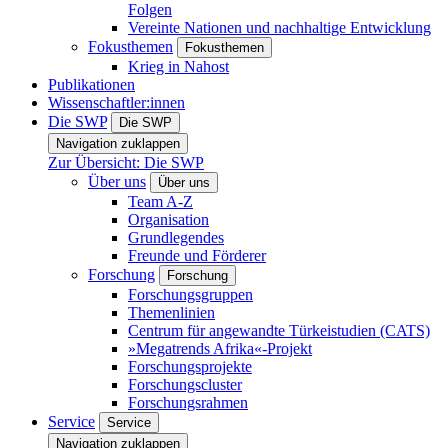
Folgen
Vereinte Nationen und nachhaltige Entwicklung
Fokusthemen
Fokusthemen
Krieg in Nahost
Publikationen
Wissenschaftler:innen
Die SWP
Die SWP
Navigation zuklappen
Zur Übersicht: Die SWP
Über uns
Über uns
Team A-Z
Organisation
Grundlegendes
Freunde und Förderer
Forschung
Forschung
Forschungsgruppen
Themenlinien
Centrum für angewandte Türkeistudien (CATS)
»Megatrends Afrika«-Projekt
Forschungsprojekte
Forschungscluster
Forschungsrahmen
Service
Service
Navigation zuklappen