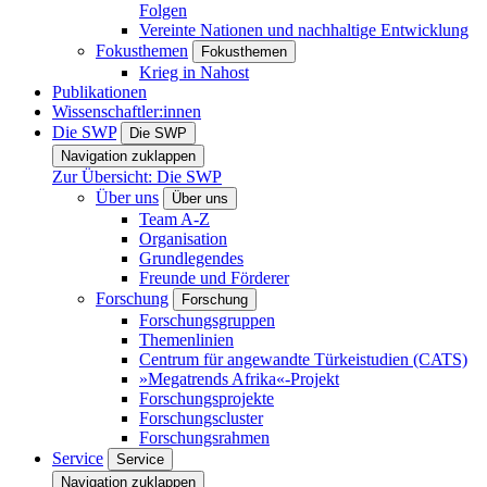
Folgen
Vereinte Nationen und nachhaltige Entwicklung
Fokusthemen
Fokusthemen
Krieg in Nahost
Publikationen
Wissenschaftler:innen
Die SWP
Die SWP
Navigation zuklappen
Zur Übersicht: Die SWP
Über uns
Über uns
Team A-Z
Organisation
Grundlegendes
Freunde und Förderer
Forschung
Forschung
Forschungsgruppen
Themenlinien
Centrum für angewandte Türkeistudien (CATS)
»Megatrends Afrika«-Projekt
Forschungsprojekte
Forschungscluster
Forschungsrahmen
Service
Service
Navigation zuklappen