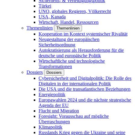
Sicherheits- & Verteidigungspolitik
Türkei
UNO, globales Regieren, Völkerrecht
USA, Kanada
Wirtschaft, Handel, Ressourcen
Themenlinien
Themenlinien
Kooperation im Kontext systemischer Rivalität
Neugestaltung der europäischen
Sicherheitsordnung
Autokratisierung als Herausforderung für die
deutsche und europäische Politik
Wirtschaftliche und technologische
Transformationen
Dossiers
Dossiers
Cybersicherheit und Digitalpolitik: Die Rolle des
Digitalen in der internationalen Politik
Die USA und die transatlantischen Beziehungen
Energiepolitik
Europawahlen 2024 und die nächste strategische
Agenda der EU
Flucht und Migration
Foresight: Vorausschau auf mögliche
Überraschungen
Klimapolitik
Russlands Krieg gegen die Ukraine und seine