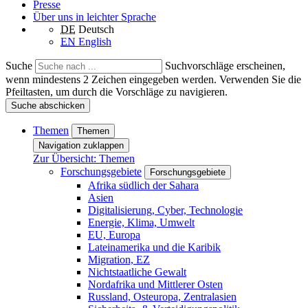
Presse
Über uns in leichter Sprache
DE
Deutsch
EN
English
Suche
Suchvorschläge erscheinen,
wenn mindestens 2 Zeichen eingegeben werden. Verwenden Sie die
Pfeiltasten, um durch die Vorschläge zu navigieren.
Suche abschicken
Themen
Themen
Navigation zuklappen
Zur Übersicht: Themen
Forschungsgebiete
Forschungsgebiete
Afrika südlich der Sahara
Asien
Digitalisierung, Cyber, Technologie
Energie, Klima, Umwelt
EU, Europa
Lateinamerika und die Karibik
Migration, EZ
Nichtstaatliche Gewalt
Nordafrika und Mittlerer Osten
Russland, Osteuropa, Zentralasien