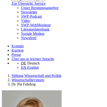
Zur Übersicht: Service
Unser Beratungsangebot
Newsletter
SWP-Podcast
Video
SWP-WebMonitore
Literaturdatenbank
Soziale Medien
Newsfeed
Kontakt
Karriere
Presse
Über uns in leichter Sprache
DE
Deutsch
EN
English
Stiftung Wissenschaft und Politik
Wissenschaftler:innen
Dr. Pia Fuhrhop