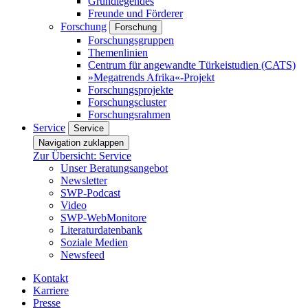
Grundlegendes
Freunde und Förderer
Forschung
Forschung
Forschungsgruppen
Themenlinien
Centrum für angewandte Türkeistudien (CATS)
»Megatrends Afrika«-Projekt
Forschungsprojekte
Forschungscluster
Forschungsrahmen
Service
Service
Navigation zuklappen
Zur Übersicht: Service
Unser Beratungsangebot
Newsletter
SWP-Podcast
Video
SWP-WebMonitore
Literaturdatenbank
Soziale Medien
Newsfeed
Kontakt
Karriere
Presse