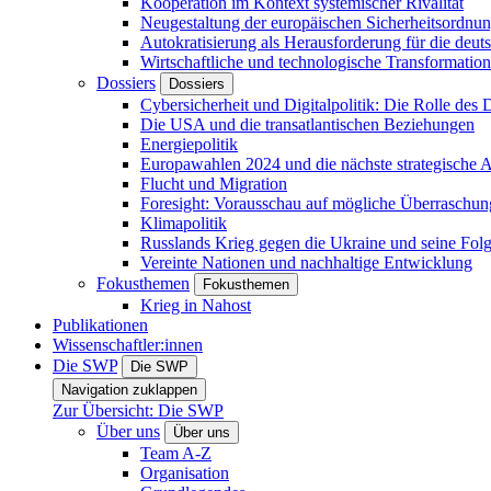
Kooperation im Kontext systemischer Rivalität
Neugestaltung der europäischen Sicherheitsordnu
Autokratisierung als Herausforderung für die deut
Wirtschaftliche und technologische Transformatio
Dossiers
Dossiers
Cybersicherheit und Digitalpolitik: Die Rolle des Di
Die USA und die transatlantischen Beziehungen
Energiepolitik
Europawahlen 2024 und die nächste strategische
Flucht und Migration
Foresight: Vorausschau auf mögliche Überraschu
Klimapolitik
Russlands Krieg gegen die Ukraine und seine Fol
Vereinte Nationen und nachhaltige Entwicklung
Fokusthemen
Fokusthemen
Krieg in Nahost
Publikationen
Wissenschaftler:innen
Die SWP
Die SWP
Navigation zuklappen
Zur Übersicht: Die SWP
Über uns
Über uns
Team A-Z
Organisation