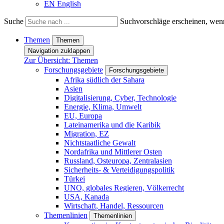
EN
English
Suche
Suchvorschläge erscheinen, wenn
Themen
Themen
Navigation zuklappen
Zur Übersicht: Themen
Forschungsgebiete
Forschungsgebiete
Afrika südlich der Sahara
Asien
Digitalisierung, Cyber, Technologie
Energie, Klima, Umwelt
EU, Europa
Lateinamerika und die Karibik
Migration, EZ
Nichtstaatliche Gewalt
Nordafrika und Mittlerer Osten
Russland, Osteuropa, Zentralasien
Sicherheits- & Verteidigungspolitik
Türkei
UNO, globales Regieren, Völkerrecht
USA, Kanada
Wirtschaft, Handel, Ressourcen
Themenlinien
Themenlinien