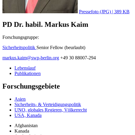
Pressefoto (JPG) | 389 KB
PD Dr. habil. Markus Kaim
Forschungsgruppe:
Sicherheitspolitik
Senior Fellow (beurlaubt)
markus.kaim
@
swp-berlin.org
+49 30 88007-294
Lebenslauf
Publikationen
Forschungsgebiete
Asien
Sicherheits- & Verteidigungspolitik
UNO, globales Regieren, Völkerrecht
USA, Kanada
Afghanistan
Kanada