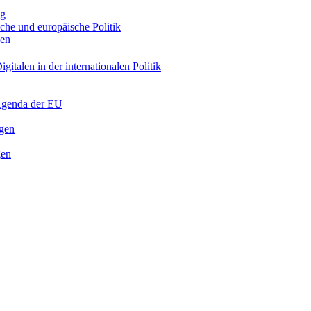
ng
sche und europäische Politik
nen
gitalen in der internationalen Politik
 Agenda der EU
ngen
gen