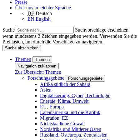
Presse
Über uns in leichter Sprache
DE
Deutsch
EN
English
Suche
Suchvorschläge erscheinen,
wenn mindestens 2 Zeichen eingegeben werden. Verwenden Sie die
Pfeiltasten, um durch die Vorschläge zu navigieren.
Suche abschicken
Themen
Themen
Navigation zuklappen
Zur Übersicht: Themen
Forschungsgebiete
Forschungsgebiete
Afrika südlich der Sahara
Asien
Digitalisierung, Cyber, Technologie
Energie, Klima, Umwelt
EU, Europa
Lateinamerika und die Karibik
Migration, EZ
Nichtstaatliche Gewalt
Nordafrika und Mittlerer Osten
Russland, Osteuropa, Zentralasien