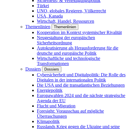
Sicherheits- & Verteidigungspolitik
Türkei
UNO, globales Regieren, Völkerrecht
USA, Kanada
Wirtschaft, Handel, Ressourcen
Themenlinien
Themenlinien
Kooperation im Kontext systemischer Rivalität
Neugestaltung der europäischen
Sicherheitsordnung
Autokratisierung als Herausforderung für die
deutsche und europäische Politik
Wirtschaftliche und technologische
Transformationen
Dossiers
Dossiers
Cybersicherheit und Digitalpolitik: Die Rolle des
Digitalen in der internationalen Politik
Die USA und die transatlantischen Beziehungen
Energiepolitik
Europawahlen 2024 und die nächste strategische
Agenda der EU
Flucht und Migration
Foresight: Vorausschau auf mögliche
Überraschungen
Klimapolitik
Russlands Krieg gegen die Ukraine und seine