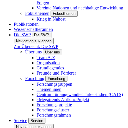
Folgen
Vereinte Nationen und nachhaltige Entwicklung
Fokusthemen
Fokusthemen
Krieg in Nahost
Publikationen
Wissenschaftler:innen
Die SWP
Die SWP
Navigation zuklappen
Zur Übersicht: Die SWP
Über uns
Über uns
Team A-Z
Organisation
Grundlegendes
Freunde und Förderer
Forschung
Forschung
Forschungsgruppen
Themenlinien
Centrum für angewandte Türkeistudien (CATS)
»Megatrends Afrika«-Projekt
Forschungsprojekte
Forschungscluster
Forschungsrahmen
Service
Service
Navigation zuklappen