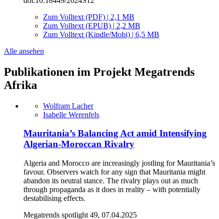
doi:10.18449/2024S12
Zum Volltext (PDF) | 2,1 MB
Zum Volltext (EPUB) | 2,2 MB
Zum Volltext (Kindle/Mobi) | 6,5 MB
Alle ansehen
Publikationen im Projekt Megatrends
Afrika
Wolfram Lacher
Isabelle Werenfels
Mauritania’s Balancing Act amid Intensifying
Algerian-Moroccan Rivalry
Algeria and Morocco are increasingly jostling for Mauritania’s
favour. Observers watch for any sign that Mauritania might
abandon its neutral stance. The rivalry plays out as much
through propaganda as it does in reality – with potentially
destabilising effects.
Megatrends spotlight 49, 07.04.2025