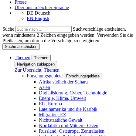
Presse
Über uns in leichter Sprache
DE
Deutsch
EN
English
Suche
Suchvorschläge erscheinen,
wenn mindestens 2 Zeichen eingegeben werden. Verwenden Sie die
Pfeiltasten, um durch die Vorschläge zu navigieren.
Suche abschicken
Themen
Themen
Navigation zuklappen
Zur Übersicht: Themen
Forschungsgebiete
Forschungsgebiete
Afrika südlich der Sahara
Asien
Digitalisierung, Cyber, Technologie
Energie, Klima, Umwelt
EU, Europa
Lateinamerika und die Karibik
Migration, EZ
Nichtstaatliche Gewalt
Nordafrika und Mittlerer Osten
Russland, Osteuropa, Zentralasien