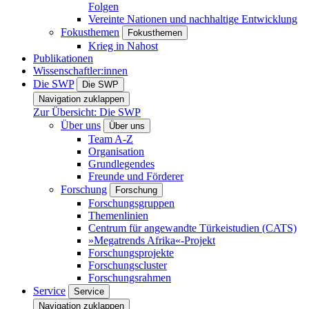
Folgen
Vereinte Nationen und nachhaltige Entwicklung
Fokusthemen
Fokusthemen
Krieg in Nahost
Publikationen
Wissenschaftler:innen
Die SWP
Die SWP
Navigation zuklappen
Zur Übersicht: Die SWP
Über uns
Über uns
Team A-Z
Organisation
Grundlegendes
Freunde und Förderer
Forschung
Forschung
Forschungsgruppen
Themenlinien
Centrum für angewandte Türkeistudien (CATS)
»Megatrends Afrika«-Projekt
Forschungsprojekte
Forschungscluster
Forschungsrahmen
Service
Service
Navigation zuklappen