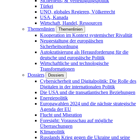
Sicherheits- & Verteidigungspolitik
Türkei
UNO, globales Regieren, Völkerrecht
USA, Kanada
Wirtschaft, Handel, Ressourcen
Themenlinien
Themenlinien
Kooperation im Kontext systemischer Rivalität
Neugestaltung der europäischen
Sicherheitsordnung
Autokratisierung als Herausforderung für die
deutsche und europäische Politik
Wirtschaftliche und technologische
Transformationen
Dossiers
Dossiers
Cybersicherheit und Digitalpolitik: Die Rolle des
Digitalen in der internationalen Politik
Die USA und die transatlantischen Beziehungen
Energiepolitik
Europawahlen 2024 und die nächste strategische
Agenda der EU
Flucht und Migration
Foresight: Vorausschau auf mögliche
Überraschungen
Klimapolitik
Russlands Krieg gegen die Ukraine und seine