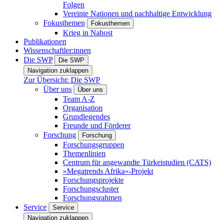
Folgen
Vereinte Nationen und nachhaltige Entwicklung
Fokusthemen
Fokusthemen
Krieg in Nahost
Publikationen
Wissenschaftler:innen
Die SWP
Die SWP
Navigation zuklappen
Zur Übersicht: Die SWP
Über uns
Über uns
Team A-Z
Organisation
Grundlegendes
Freunde und Förderer
Forschung
Forschung
Forschungsgruppen
Themenlinien
Centrum für angewandte Türkeistudien (CATS)
»Megatrends Afrika«-Projekt
Forschungsprojekte
Forschungscluster
Forschungsrahmen
Service
Service
Navigation zuklappen