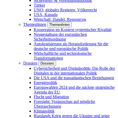
Sicherheits- & Verteidigungspolitik
Türkei
UNO, globales Regieren, Völkerrecht
USA, Kanada
Wirtschaft, Handel, Ressourcen
Themenlinien
Themenlinien
Kooperation im Kontext systemischer Rivalität
Neugestaltung der europäischen
Sicherheitsordnung
Autokratisierung als Herausforderung für die
deutsche und europäische Politik
Wirtschaftliche und technologische
Transformationen
Dossiers
Dossiers
Cybersicherheit und Digitalpolitik: Die Rolle des
Digitalen in der internationalen Politik
Die USA und die transatlantischen Beziehungen
Energiepolitik
Europawahlen 2024 und die nächste strategische
Agenda der EU
Flucht und Migration
Foresight: Vorausschau auf mögliche
Überraschungen
Klimapolitik
Russlands Krieg gegen die Ukraine und seine