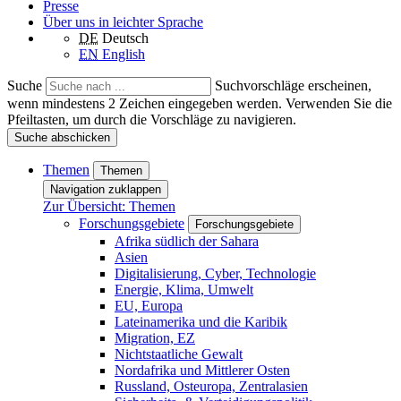
Presse
Über uns in leichter Sprache
DE
Deutsch
EN
English
Suche
Suchvorschläge erscheinen,
wenn mindestens 2 Zeichen eingegeben werden. Verwenden Sie die
Pfeiltasten, um durch die Vorschläge zu navigieren.
Suche abschicken
Themen
Themen
Navigation zuklappen
Zur Übersicht: Themen
Forschungsgebiete
Forschungsgebiete
Afrika südlich der Sahara
Asien
Digitalisierung, Cyber, Technologie
Energie, Klima, Umwelt
EU, Europa
Lateinamerika und die Karibik
Migration, EZ
Nichtstaatliche Gewalt
Nordafrika und Mittlerer Osten
Russland, Osteuropa, Zentralasien