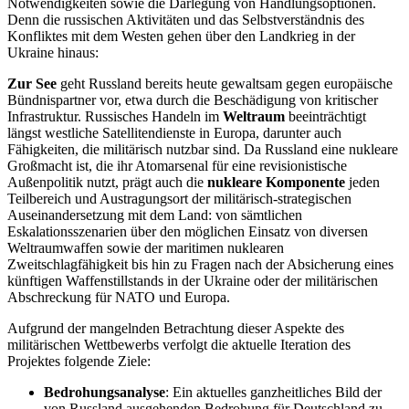
Notwendigkeiten sowie die Darlegung von Handlungsoptionen.
Denn die russischen Aktivitäten und das Selbstverständnis des
Konfliktes mit dem Westen gehen über den Landkrieg in der
Ukraine hinaus:
Zur See
geht Russland bereits heute gewaltsam gegen europäische
Bündnispartner vor, etwa durch die Beschädigung von kritischer
Infrastruktur. Russisches Handeln im
Weltraum
beeinträchtigt
längst westliche Satellitendienste in Europa, darunter auch
Fähigkeiten, die militärisch nutzbar sind. Da Russland eine nukleare
Großmacht ist, die ihr Atomarsenal für eine revisionistische
Außenpolitik nutzt, prägt auch die
nukleare Komponente
jeden
Teilbereich und Austragungsort der militärisch-strategischen
Auseinandersetzung mit dem Land: von sämtlichen
Eskalationsszenarien über den möglichen Einsatz von diversen
Weltraumwaffen sowie der maritimen nuklearen
Zweitschlagfähigkeit bis hin zu Fragen nach der Absicherung eines
künftigen Waffenstillstands in der Ukraine oder der militärischen
Abschreckung für NATO und Europa.
Aufgrund der mangelnden Betrachtung dieser Aspekte des
militärischen Wettbewerbs verfolgt die aktuelle Iteration des
Projektes folgende Ziele:
Bedrohungsanalyse
: Ein aktuelles ganzheitliches Bild der
von Russland ausgehenden Bedrohung für Deutschland zu