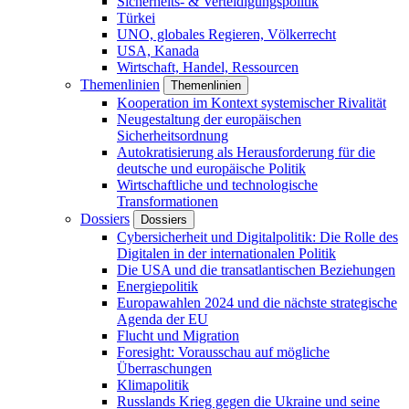
Sicherheits- & Verteidigungspolitik
Türkei
UNO, globales Regieren, Völkerrecht
USA, Kanada
Wirtschaft, Handel, Ressourcen
Themenlinien
Themenlinien
Kooperation im Kontext systemischer Rivalität
Neugestaltung der europäischen
Sicherheitsordnung
Autokratisierung als Herausforderung für die
deutsche und europäische Politik
Wirtschaftliche und technologische
Transformationen
Dossiers
Dossiers
Cybersicherheit und Digitalpolitik: Die Rolle des
Digitalen in der internationalen Politik
Die USA und die transatlantischen Beziehungen
Energiepolitik
Europawahlen 2024 und die nächste strategische
Agenda der EU
Flucht und Migration
Foresight: Vorausschau auf mögliche
Überraschungen
Klimapolitik
Russlands Krieg gegen die Ukraine und seine