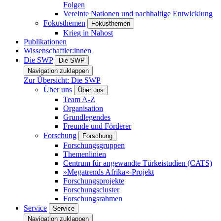
Folgen
Vereinte Nationen und nachhaltige Entwicklung
Fokusthemen
Fokusthemen
Krieg in Nahost
Publikationen
Wissenschaftler:innen
Die SWP
Die SWP
Navigation zuklappen
Zur Übersicht: Die SWP
Über uns
Über uns
Team A-Z
Organisation
Grundlegendes
Freunde und Förderer
Forschung
Forschung
Forschungsgruppen
Themenlinien
Centrum für angewandte Türkeistudien (CATS)
»Megatrends Afrika«-Projekt
Forschungsprojekte
Forschungscluster
Forschungsrahmen
Service
Service
Navigation zuklappen