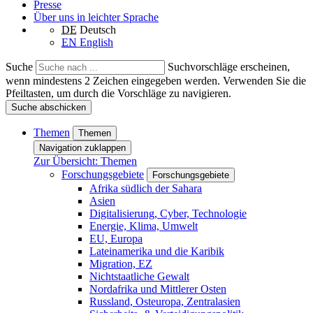
Presse
Über uns in leichter Sprache
DE
Deutsch
EN
English
Suche
Suchvorschläge erscheinen,
wenn mindestens 2 Zeichen eingegeben werden. Verwenden Sie die
Pfeiltasten, um durch die Vorschläge zu navigieren.
Suche abschicken
Themen
Themen
Navigation zuklappen
Zur Übersicht: Themen
Forschungsgebiete
Forschungsgebiete
Afrika südlich der Sahara
Asien
Digitalisierung, Cyber, Technologie
Energie, Klima, Umwelt
EU, Europa
Lateinamerika und die Karibik
Migration, EZ
Nichtstaatliche Gewalt
Nordafrika und Mittlerer Osten
Russland, Osteuropa, Zentralasien