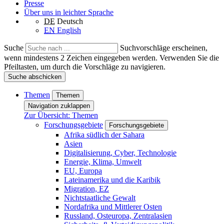
Presse
Über uns in leichter Sprache
DE
Deutsch
EN
English
Suche
Suchvorschläge erscheinen,
wenn mindestens 2 Zeichen eingegeben werden. Verwenden Sie die
Pfeiltasten, um durch die Vorschläge zu navigieren.
Suche abschicken
Themen
Themen
Navigation zuklappen
Zur Übersicht: Themen
Forschungsgebiete
Forschungsgebiete
Afrika südlich der Sahara
Asien
Digitalisierung, Cyber, Technologie
Energie, Klima, Umwelt
EU, Europa
Lateinamerika und die Karibik
Migration, EZ
Nichtstaatliche Gewalt
Nordafrika und Mittlerer Osten
Russland, Osteuropa, Zentralasien