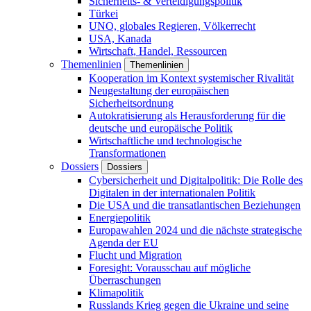
Sicherheits- & Verteidigungspolitik
Türkei
UNO, globales Regieren, Völkerrecht
USA, Kanada
Wirtschaft, Handel, Ressourcen
Themenlinien
Themenlinien
Kooperation im Kontext systemischer Rivalität
Neugestaltung der europäischen
Sicherheitsordnung
Autokratisierung als Herausforderung für die
deutsche und europäische Politik
Wirtschaftliche und technologische
Transformationen
Dossiers
Dossiers
Cybersicherheit und Digitalpolitik: Die Rolle des
Digitalen in der internationalen Politik
Die USA und die transatlantischen Beziehungen
Energiepolitik
Europawahlen 2024 und die nächste strategische
Agenda der EU
Flucht und Migration
Foresight: Vorausschau auf mögliche
Überraschungen
Klimapolitik
Russlands Krieg gegen die Ukraine und seine