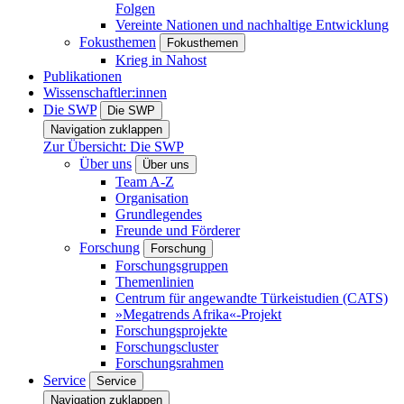
Folgen
Vereinte Nationen und nachhaltige Entwicklung
Fokusthemen
Fokusthemen
Krieg in Nahost
Publikationen
Wissenschaftler:innen
Die SWP
Die SWP
Navigation zuklappen
Zur Übersicht: Die SWP
Über uns
Über uns
Team A-Z
Organisation
Grundlegendes
Freunde und Förderer
Forschung
Forschung
Forschungsgruppen
Themenlinien
Centrum für angewandte Türkeistudien (CATS)
»Megatrends Afrika«-Projekt
Forschungsprojekte
Forschungscluster
Forschungsrahmen
Service
Service
Navigation zuklappen