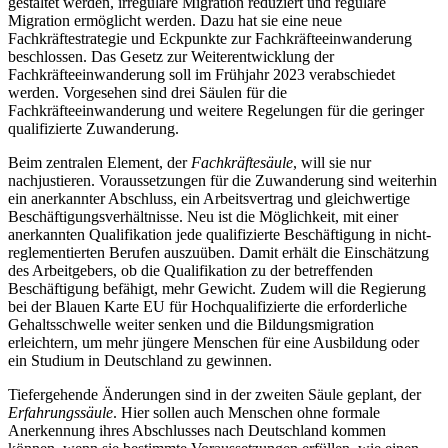
gestaltet werden, irreguläre Migration reduziert und reguläre
Migration ermöglicht werden. Dazu hat sie eine neue
Fachkräftestrategie und Eckpunkte zur Fachkräfteeinwanderung
beschlossen. Das Gesetz zur Weiterentwicklung der
Fachkräfteeinwanderung soll im Frühjahr 2023 verabschiedet
werden. Vorgesehen sind drei Säulen für die
Fachkräfteeinwanderung und weitere Regelungen für die geringer
qualifizierte Zuwanderung.
Beim zentralen Element, der
Fachkräftesäule
, will sie nur
nachjustieren. Voraussetzungen für die Zuwanderung sind weiterhin
ein anerkannter Abschluss, ein Arbeitsvertrag und gleichwertige
Beschäftigungsverhältnisse. Neu ist die Möglichkeit, mit einer
anerkannten Qualifikation jede qualifizierte Beschäftigung in nicht-
reglementierten Berufen auszuüben. Damit erhält die Einschätzung
des Arbeitgebers, ob die Qualifikation zu der betreffenden
Beschäftigung befähigt, mehr Gewicht. Zudem will die Regierung
bei der Blauen Karte EU für Hochqualifizierte die erforderliche
Gehaltsschwelle weiter senken und die Bildungsmigration
erleichtern, um mehr jüngere Menschen für eine Ausbildung oder
ein Studium in Deutschland zu gewinnen.
Tiefergehende Änderungen sind in der zweiten Säule geplant, der
Erfahrungssäule
. Hier sollen auch Menschen ohne formale
Anerkennung ihres Abschlusses nach Deutschland kommen