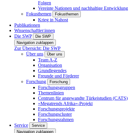
Folgen
Vereinte Nationen und nachhaltige Entwicklung
Fokusthemen
Fokusthemen
Krieg in Nahost
Publikationen
Wissenschaftler:innen
Die SWP
Die SWP
Navigation zuklappen
Zur Übersicht: Die SWP
Über uns
Über uns
Team A-Z
Organisation
Grundlegendes
Freunde und Förderer
Forschung
Forschung
Forschungsgruppen
Themenlinien
Centrum für angewandte Türkeistudien (CATS)
»Megatrends Afrika«-Projekt
Forschungsprojekte
Forschungscluster
Forschungsrahmen
Service
Service
Navigation zuklappen