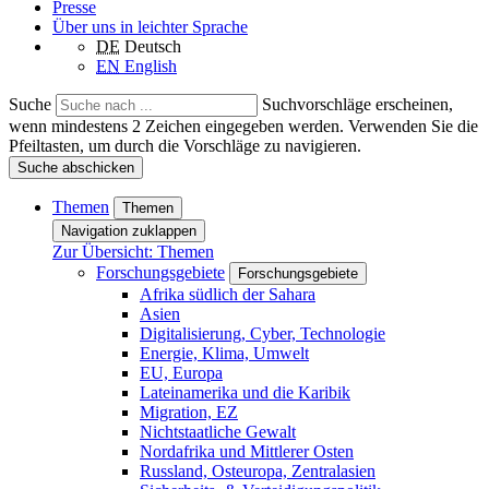
Presse
Über uns in leichter Sprache
DE
Deutsch
EN
English
Suche
Suchvorschläge erscheinen,
wenn mindestens 2 Zeichen eingegeben werden. Verwenden Sie die
Pfeiltasten, um durch die Vorschläge zu navigieren.
Suche abschicken
Themen
Themen
Navigation zuklappen
Zur Übersicht: Themen
Forschungsgebiete
Forschungsgebiete
Afrika südlich der Sahara
Asien
Digitalisierung, Cyber, Technologie
Energie, Klima, Umwelt
EU, Europa
Lateinamerika und die Karibik
Migration, EZ
Nichtstaatliche Gewalt
Nordafrika und Mittlerer Osten
Russland, Osteuropa, Zentralasien