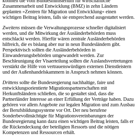
könnten die vom Bundesministerium für wirtschaftliche
Zusammenarbeit und Entwicklung (BMZ) in zehn Ländern
geplanten »Zentren für Migration und Entwicklung« einen
wichtigen Beitrag leisten, falls sie entsprechend ausgestattet werden.
Zweitens
müssen die Verwaltungsprozesse schneller digitalisiert
werden, und die Mitwirkung der Ausländerbehörden muss
entschlackt werden. Hierfür wären zentrale Ausländerbehörden
hilfreich, die es bislang aber nur in neun Bundesländern gibt.
Perspektivisch sollten die Ausländerbehörden in
Einwanderungsbehörden umgewandelt werden. Zur
Beschleunigung der Visaerteilung sollten die Auslandsvertretungen
verstärkt die Hilfe von vertrauenswürdigen externen Dienstleistern
und der Außenhandelskammern in Anspruch nehmen können.
Drittens
sollte die Bundesregierung nachhaltige, faire und
entwicklungsorientierte Migrationspartnerschaften mit
Herkunftsländern schließen, die so gestaltet sind, dass die
Partnerländer Interesse an einer Erfüllung der Verträge haben. Dazu
gehören vor allem Angebote zur legalen Migration und zum Ausbau
der Berufsbildungssysteme vor Ort. Der neu berufene
Sonderbevollmächtigte für Migrationsvereinbarungen der
Bundesregierung kann dazu einen wichtigen Beitrag leisten, falls er
die Rückendeckung der beteiligten Ressorts und die nötigen
Kompetenzen und Ressourcen erhält.