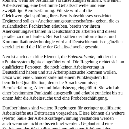
können, wenn sie bestimmte Voraussetzungen erfüllen, wie einen
Arbeitsvertrag, eine bestimmte Gehaltsschwelle und eine
zweijährige Berufserfahrung. Für sie wird auf die
Gleichwertigkeitsprüfung ihres Berufsabschlusses verzichtet.
Ergänzend soll es »Anerkennungspartnerschaften« geben, die es
ausländischen Fachkräften erlauben, bereits vor ihrem
Anerkennungsverfahren in Deutschland zu arbeiten und dieses
parallel zu durchlaufen. Bei Fachkräften der Informations- und
Kommunikationstechnologie wird auf Deutschkenntnisse gänzlich
verzichtet und die Höhe der Gehaltsschwelle gesenkt.
Neu ist auch das dritte Element, die
Potenzialsäule
, mit der ein
»Punktesystem light« eingeführt wird. Die Regelung richtet sich an
qualifizierte Personen, die noch keinen Arbeitsvertrag in
Deutschland haben und zur Arbeitsplatzsuche kommen wollen.
Dazu wird eine Chancenkarte mit einem Punktesystem für
berufliche Qualifikation, deutsche Sprachkenntnisse,
Berufserfahrung, Alter und Inlandsbezug eingeführt. Sie wird ab
einer bestimmten Punktzahl ausgestellt und erlaubt zunächst bis zu
einem Jahr die Arbeitssuche und eine Probebeschäftigung.
Darüber hinaus sind weitere Regelungen für geringer qualifizierte
Arbeitskräfte aus Drittstaaten vorgesehen. Diese können als weitere
(vierte) Säule der Arbeitskräftegewinnung verstanden werden –
auch wenn sie nicht so bezeichnet werden: Geplant sind eine
Entfristung der Westbalkanregelung mit einer Erhöhung des