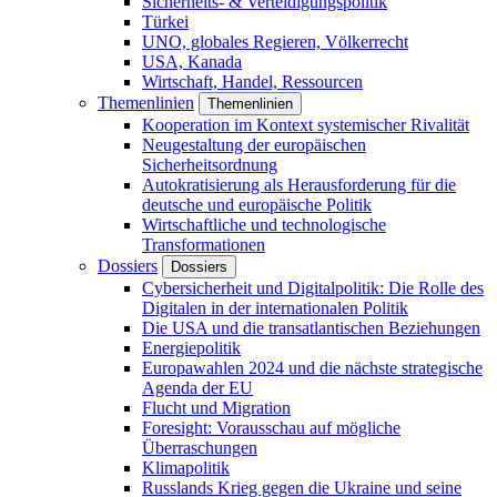
Sicherheits- & Verteidigungspolitik
Türkei
UNO, globales Regieren, Völkerrecht
USA, Kanada
Wirtschaft, Handel, Ressourcen
Themenlinien
Themenlinien
Kooperation im Kontext systemischer Rivalität
Neugestaltung der europäischen
Sicherheitsordnung
Autokratisierung als Herausforderung für die
deutsche und europäische Politik
Wirtschaftliche und technologische
Transformationen
Dossiers
Dossiers
Cybersicherheit und Digitalpolitik: Die Rolle des
Digitalen in der internationalen Politik
Die USA und die transatlantischen Beziehungen
Energiepolitik
Europawahlen 2024 und die nächste strategische
Agenda der EU
Flucht und Migration
Foresight: Vorausschau auf mögliche
Überraschungen
Klimapolitik
Russlands Krieg gegen die Ukraine und seine