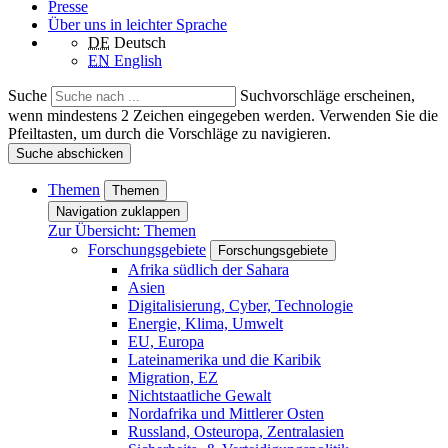
Presse
Über uns in leichter Sprache
DE
Deutsch
EN
English
Suche
Suchvorschläge erscheinen,
wenn mindestens 2 Zeichen eingegeben werden. Verwenden Sie die
Pfeiltasten, um durch die Vorschläge zu navigieren.
Suche abschicken
Themen
Themen
Navigation zuklappen
Zur Übersicht: Themen
Forschungsgebiete
Forschungsgebiete
Afrika südlich der Sahara
Asien
Digitalisierung, Cyber, Technologie
Energie, Klima, Umwelt
EU, Europa
Lateinamerika und die Karibik
Migration, EZ
Nichtstaatliche Gewalt
Nordafrika und Mittlerer Osten
Russland, Osteuropa, Zentralasien