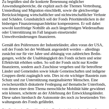
Zu begrüßen sind die konkrete Benennung möglicher
Anwendungsbereiche, die ex­pli­zit auch die Themen Vertreibung,
Umsied­lung und Migration einschließt, sowie die gleichwertige
Berücksichtigung wirtschaftlicher und nichtwirtschaftlicher Verluste
und Schäden. Grundsätzlich soll der Fonds Prioritätenlücken in der
bisheri­gen Finanzierungsarchitektur kompensieren. Er soll dabei
sowohl kurzfristige Not­hilfe als auch längerfristigen Wiederaufbau
oder Unterstützung im Fall langsam einset­zender
Umweltveränderungen finanzieren.
Gemäß den Präferenzen der Industrieländer, allen voran der USA,
soll der Fonds bei der Weltbank angesiedelt werden – allerdings
zunächst nur für vier Jahre und abhängig von zahlreichen Bedin­
gungen, welche die Unabhängigkeit des Fonds sichern und seine
Effektivität erhöhen sollen. So soll der Fonds nicht nur Kredite
finanzieren, son­dern auch Zuschüsse ver­geben und für betroffene
Länder und Gemeinden sowie lokale Gemeinschaften und indigene
Gruppen direkt zugänglich sein. Dies ist ein wichti­ger Baustein zum
Schutz und zur Unterstützung marginalisierter Menschen. Eine
zwischenzeitlich diskutierte Festlegung auf thematische Unterfonds,
von denen einer dem Thema menschliche Mobilität hätte gewidmet
sein können, scheiterte an der Ablehnung der Entwicklungsländer.
Diese sahen hierdurch die Auto­nomie des noch zu besetzenden Ver­
waltungsrats des Fonds gefährdet.