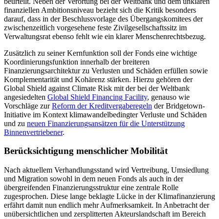
beurteilt. Neben der Verortung bei der Weltbank und dem unklaren
finanziellen Ambitionsniveau bezieht sich die Kritik besonders
darauf, dass in der Beschlussvorlage des Übergangs­komitees der
zwischenzeitlich vorgesehene feste Zivilgesellschaftssitz im
Verwaltungsrat ebenso fehlt wie ein klarer Menschenrechtsbezug.
Zusätzlich zu seiner Kernfunktion soll der Fonds eine wichtige
Koordinierungsfunktion innerhalb der breiteren
Finanzierungsarchitektur zu Verlusten und Schäden erfüllen sowie
Komplementarität und Kohä­renz stärken. Hierzu gehören der
Global Shield against Climate Risk mit der bei der Weltbank
angesiedelten
Global Shield Financing Facility
, genauso wie
Vorschläge zur
Reform der Kreditvergaberegeln
der Bridgetown-
Initiative im Kontext klimawandelbedingter Verluste und Schäden
und zu
neuen Finanzierungsansätzen für die Unterstützung
Binnenvertriebener
.
Berücksichtigung menschlicher Mobilität
Nach aktuellem Verhandlungsstand wird Vertreibung, Umsiedlung
und Migration sowohl in dem neuen Fonds als auch in der
übergreifenden Finanzierungsstruktur eine zentrale Rolle
zugesprochen. Diese lange beklagte Lücke in der Klimafinanzierung
erfährt damit nun endlich mehr Aufmerksamkeit. In Anbetracht der
unübersicht­lichen und zersplitterten Akteurslandschaft im Bereich