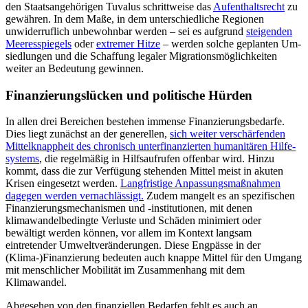
den Staatsangehörigen Tuvalus schritt­weise das
Aufenthaltsrecht
zu
gewähren. In dem Maße, in dem unterschiedliche Regionen
unwiderruflich unbewohnbar werden – sei es aufgrund
steigenden
Meeresspiegels
oder
extremer Hitze
– werden solche geplanten Um­
sied­lungen und die Schaffung legaler Migra­tionsmöglichkeiten
weiter an Bedeu­tung gewinnen.
Finanzierungslücken und politische Hürden
In allen drei Bereichen bestehen immense Finanzierungsbedarfe.
Dies liegt zunächst an der generellen,
sich weiter verschärfenden
Mittelknappheit des chronisch unter­finanzierten humanitären Hilfe­
systems
, die regelmäßig in Hilfsaufrufen offenbar wird. Hinzu
kommt, dass die zur Verfügung stehenden Mittel meist in akuten
Krisen eingesetzt werden.
Langfristige Anpassungs­maßnahmen
dagegen werden vernach­lässigt.
Zu­dem mangelt es an spezifischen
Finanzierungsmechanismen und -insti­tutionen, mit denen
klimawandelbe­ding­te Ver­luste und Schäden minimiert oder
bewältigt werden können, vor allem im Kontext langsam
eintretender Umwelt­veränderungen. Diese Engpässe in der
(Klima-)Finanzierung bedeuten auch knap­pe Mittel für den Umgang
mit mensch­licher Mobilität im Zusammenhang mit dem
Klimawandel.
Abgesehen von den finanziellen Bedarfen fehlt es auch an