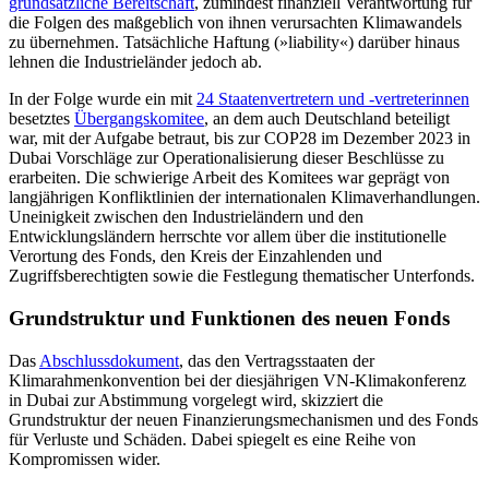
grundsätzliche Bereitschaft
, zumindest finanziell Verantwortung für
die Folgen des maßgeblich von ihnen verursachten Klima­wandels
zu übernehmen. Tatsäch­liche Haftung (»liability«) darüber hinaus
lehnen die Industrieländer jedoch
ab.
In der Folge wurde ein mit
24 Staatenvertretern und ‑vertreterinnen
besetztes
Übergangskomitee
, an dem auch Deutschland beteiligt
war, mit der Aufgabe betraut, bis zur COP28 im Dezember 2023 in
Dubai Vorschläge zur Operationalisierung dieser Beschlüsse zu
erarbeiten. Die schwierige Arbeit des Komitees war geprägt von
lang­jährigen Konfliktlinien der internationalen Klimaverhandlungen.
Un­einigkeit zwischen den Industrieländern und den
Entwicklungsländern herrschte vor allem über die institutionelle
Verortung des Fonds, den Kreis der Ein­zahlenden und
Zugriffsberechtigten sowie die Fest­legung thematischer Unterfonds.
Grundstruktur und Funktionen des neuen Fonds
Das
Abschlussdokument
, das den Vertragsstaaten der
Klimarahmenkonvention bei der diesjährigen VN-Klimakonferenz
in Dubai zur Abstimmung vorgelegt wird, skiz­ziert die
Grundstruktur der neuen Finanzierungsmechanismen und des Fonds
für Verluste und Schäden. Dabei spiegelt es eine Reihe von
Kompromissen wider.