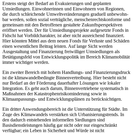
Erstens steigt der Bedarf an Evakuierungen und geplanten
Umsiedlungen. Einwoh­nerinnen und Einwohnern von Regionen,
die durch schleichende Umweltveränderungen graduell unbewohn­
bar werden, sollen sozial verträg­liche, menschenrechtskonforme und
gemeinsam mit den Betrof­fenen gestaltete Zukunfts­perspektiven
eröffnet werden. Der für Umsiedlungs­projekte aufgesetzte Fonds in
Fidschi hat Vorbildcharakter, ist aber nicht ausreichend finan­ziert.
Hier könnten Mittel aus dem neuen Fonds für Verluste und Schä­den
einen wesentlichen Beitrag leisten. Auf lange Sicht werden
Ausgestaltung und Finanzierung freiwilliger Umsiedlungen als
Betätigungsfeld von Entwicklungspolitik im Bereich Klimamobilität
immer wichtiger werden.
Ein zweiter Bereich mit hohem Handlungs- und Finanzierungsdruck
ist die klimawandelbedingte Binnenvertreibung. Hier besteht nicht
nur Bedarf an der För­derung dauerhafter Lösungen wie lokaler
Integration. Es geht auch darum, Binnenvertriebene systematisch in
Maßnahmen der Katastrophenrisikominderung sowie in
Klimaanpassungs- und Entwicklungsplänen zu berücksichtigen.
Ein dritter Anwendungsbereich ist die Unterstützung für Städte. Im
Zuge des Klimawandels verstärken sich Urbanisierungstrends. In
den dadurch entstehenden informellen Siedlungen sind
Basisdienstleistungen häufig gar nicht oder nur ein­geschränkt
verfügbar; ein Leben in Sicher­heit und Würde ist nicht