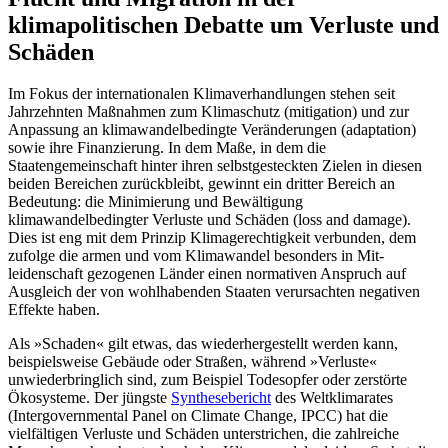
klimapolitischen Debatte um Verluste und
Schäden
Im Fokus der internationalen Klimaverhandlungen stehen seit
Jahrzehnten Maß­nahmen zum Klimaschutz (mitigation) und zur
Anpassung an klimawandelbedingte Veränderungen (adaptation)
sowie ihre Finanzierung. In dem Maße, in dem die
Staatengemeinschaft hinter ihren selbst­gesteckten Zielen in diesen
beiden Berei­chen zurückbleibt, gewinnt ein dritter Bereich an
Bedeutung: die Minimierung und Bewältigung
klimawandelbedingter Verluste und Schäden (loss and damage).
Dies ist eng mit dem Prinzip Klimagerechtigkeit verbunden, dem
zufolge die armen und vom Klimawandel besonders in Mit­
leidenschaft gezo­genen Länder einen nor­mativen Anspruch auf
Ausgleich der von wohlhabenden Staaten verursachten nega­tiven
Effekte haben.
Als »Schaden« gilt etwas, das wieder­hergestellt werden kann,
beispielsweise Gebäude oder Straßen, während »Verluste«
unwiederbringlich sind, zum Beispiel Todesopfer oder zer­störte
Ökosysteme. Der jüngste
Synthese­bericht
des Weltklimarates
(Intergovernmental Panel on Climate Change, IPCC) hat die
vielfältigen Verluste und Schäden unter­strichen, die zahlreiche