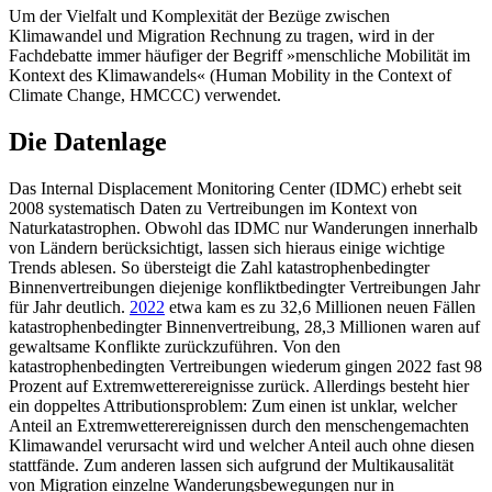
Um der Vielfalt und Komplexität der Bezüge zwischen
Klimawandel und Migra­tion Rechnung zu tragen, wird in der
Fachdebatte immer häufiger der Begriff »mensch­liche Mobilität im
Kontext des Klimawandels« (Human Mobility in the Context of
Climate Change, HMCCC) verwendet.
Die Datenlage
Das Internal Displacement Monitoring Center (IDMC) erhebt seit
2008 systematisch Daten zu Vertreibungen im Kontext von
Naturkatastrophen. Obwohl das IDMC nur Wan­derungen innerhalb
von Ländern berücksichtigt, lassen sich hieraus einige wichtige
Trends ablesen. So übersteigt die Zahl katastrophenbedingter
Binnenvertreibungen diejenige konfliktbedingter Ver­trei­bungen Jahr
für Jahr deutlich.
2022
etwa kam es zu 32,6 Millionen neuen Fällen
katastrophenbedingter Binnenvertreibung, 28,3 Millio­nen waren auf
gewaltsame Kon­flikte zurück­zuführen. Von den
katastrophenbedingten Vertreibungen wiederum gingen 2022 fast 98
Prozent auf Extrem­wetterereig­nisse zurück. Allerdings besteht hier
ein dop­peltes Attributionsproblem: Zum einen ist unklar, welcher
Anteil an Extremwetterereignissen durch den men­schengemachten
Klimawandel verursacht wird und welcher Anteil auch ohne diesen
stattfände. Zum anderen lassen sich auf­grund der Mul­ti­kausalität
von Migration einzelne Wan­derungsbewegungen nur in