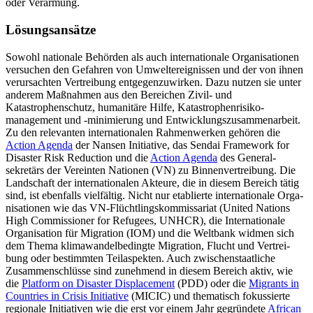
oder Ver­armung.
Lösungsansätze
Sowohl nationale Behörden als auch inter­nationale Organisationen
versuchen den Gefahren von Umweltereignissen und der von ihnen
verursachten Vertreibung ent­gegenzuwirken. Dazu nutzen sie unter
anderem Maßnahmen aus den Bereichen Zivil- und
Katastrophenschutz, humanitäre Hilfe, Katastrophenrisiko­
management und ‑mini­mierung und Entwicklungs­zusammen­arbeit.
Zu den rele­vanten inter­nationalen Rahmenwerken gehören die
Action Agenda
der Nansen Initiative, das Sendai Framework for
Disaster Risk Reduc­tion und die
Action Agenda
des Gene­ral­
sekretärs der Vereinten Nationen (VN) zu Binnen­vertreibung. Die
Land­schaft der internationalen Akteure, die in diesem Bereich tätig
sind, ist eben­falls vielfältig. Nicht nur etab­lier­te inter­nationale Orga­
nisationen wie das VN-Flüchtlings­kom­missariat (U
nited Nations
High Commissioner for Refugees,
UNHCR), die Internatio­nale
Organisation für Migra­tion (IOM) und die Welt­bank widmen sich
dem Thema klimawandelbedingte Migration, Flucht und Vertrei­
bung oder bestimmten Teil­aspekten. Auch zwi­schenstaatliche
Zusam­menschlüsse sind zunehmend in diesem Bereich aktiv, wie
die
Platform on Disaster Displacement
(PDD) oder die
Migrants in
Countries in Crisis Initiative
(MICIC) und thematisch fokussierte
regionale Initiativen wie die erst vor einem Jahr gegründete
African