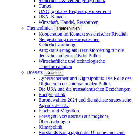
Sicherheits- & Verteidigungspolitik
Türkei
UNO, globales Regieren, Völkerrecht
USA, Kanada
Wirtschaft, Handel, Ressourcen
Themenlinien
Themenlinien
Kooperation im Kontext systemischer Rivalität
Neugestaltung der europäischen
Sicherheitsordnung
Autokratisierung als Herausforderung für die
deutsche und europäische Politik
Wirtschaftliche und technologische
Transformationen
Dossiers
Dossiers
Cybersicherheit und Digitalpolitik: Die Rolle des
Digitalen in der internationalen Politik
Die USA und die transatlantischen Beziehungen
Energiepolitik
Europawahlen 2024 und die nächste strategische
Agenda der EU
Flucht und Migration
Foresight: Vorausschau auf mögliche
Überraschungen
Klimapolitik
Russlands Krieg gegen die Ukraine und seine