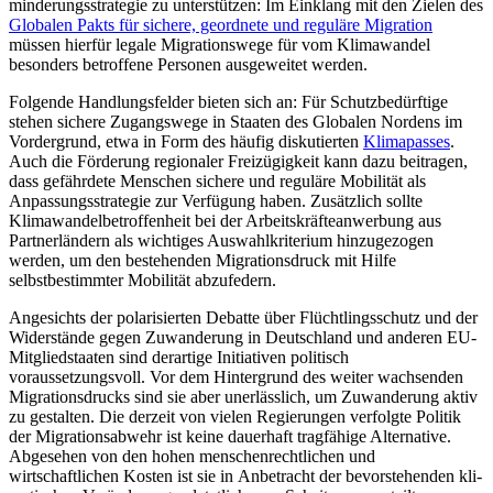
minderungsstrategie zu unter­stützen: Im Einklang mit den Zielen des
Globalen Pakts für sichere, geordnete und reguläre Migra­tion
müssen hierfür legale Migrationswege für vom Klimawandel
besonders betroffene Personen ausgeweitet werden.
Folgende Handlungsfelder bieten sich an: Für Schutzbedürftige
stehen sichere Zu­gangswege in Staaten des Globalen Nordens im
Vordergrund, etwa in Form des häufig diskutierten
Klimapasses
.
Auch die Förde­rung regionaler Freizügigkeit kann dazu beitragen,
dass gefährdete Menschen siche­re und reguläre Mobilität als
Anpassungsstrategie zur Verfügung haben. Zusätz­lich sollte
Klimawandelbetroffenheit bei der Arbeitskräfteanwerbung aus
Partner­ländern als wichtiges Auswahlkriterium hinzu­gezogen
werden, um den bestehenden Migra­­tionsdruck mit Hilfe
selbstbestimmter Mobi­lität abzufedern.
Angesichts der polarisierten Debatte über Flüchtlingsschutz und der
Wider­stände gegen Zuwanderung in Deutschland und anderen EU-
Mitglied­staaten sind derartige Initiativen politisch
voraussetzungsvoll. Vor dem Hintergrund des weiter wachsenden
Migrationsdrucks sind sie aber un­erlässlich, um Zuwanderung aktiv
zu ge­stalten. Die derzeit von vielen Regie­run­gen verfolgte Politik
der Migrations­abwehr ist keine dauerhaft trag­fähige Alternative.
Abgesehen von den hohen menschenrechtlichen und
wirtschaftlichen Kosten ist sie in An­betracht der bevorstehenden kli­