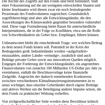
Die Rechte des Zugriffs auf den Fonds sind breit formuliert. Statt
einer Fokussierung auf die am wenigsten ent­wickelten Staaten und
kleine Inselstaaten wird diesen zwar ein noch festzulegender
Prozentsatz des Fondsvolumens zugesichert. Grundsätzlich
zugriffsberechtigt sind aber alle Ent­wicklungsländer, die den
Auswirkungen des Klimawandels gegenüber besonders vul­nerabel
sind. Diese vage Formulierung bietet Raum für unterschiedliche
Interpretationen, die in der Folge zu Konflikten, etwa um die Rolle
von Schwellenländern als Geber bzw. Empfänger, führen können.
Unbeantwortet bleibt die entscheidende Frage, wer welchen Beitrag
zu dem neuen Fonds leisten soll. Potentiell ist der Kreis der
Beitragenden groß: Industrieländer werden »aufgefordert«
einzuzahlen, andere Länder »ermutigt«, zusätzlich sind auch
Beiträge privater Geber sowie aus innovativen Quel­len möglich.
Entgegen der Forderung der Entwicklungsländer, ein angestrebtes
Finanz­volumen von zunächst 100 Milliarden US-Dollar pro Jahr zu
vereinbaren, enthält die Beschlussvorlage keine finan­zielle
Zielgröße. Angesichts der dadurch entstehenden Konkurrenz
zwischen ver­schiedenen Klimafinanzierungsinstrumenten ist es
umso wichtiger, dass einzelne Geberländer durch eigene Beiträge
und aktives Werben um die Beteiligung anderer Impulse setzen, die
dem Fonds zu praktischer Wirkung verhelfen.
Von zivilgesellschaftlicher Seite werden diese Beschlüsse kritisch