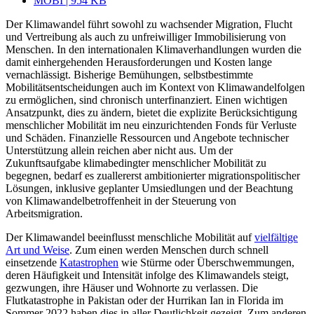
MOBI | 954 KB
Der Klimawandel führt sowohl zu wachsender Migration, Flucht
und Vertreibung als auch zu unfreiwilliger Immobilisierung von
Menschen. In den internationalen Klima­verhandlungen wurden die
damit einhergehenden Herausforderungen und Kosten lange
vernachlässigt. Bisherige Bemühungen, selbstbestimmte
Mobilitätsentscheidun­gen auch im Kontext von Klimawandelfolgen
zu ermöglichen, sind chronisch unter­finanziert. Einen wichtigen
Ansatzpunkt, dies zu ändern, bietet die expli­zi­te Berücksichtigung
menschlicher Mobilität im neu einzurichtenden Fonds für Ver­luste
und Schäden. Finanzielle Ressourcen und Angebote technischer
Unterstützung allein reichen aber nicht aus. Um der
Zukunftsaufgabe klimabedingter menschlicher Mobi­lität zu
begegnen, bedarf es zuallererst ambitionierter migrations­politischer
Lösungen, inklusive geplanter Umsiedlungen und der Beachtung
von Klimawandelbetroffenheit in der Steuerung von
Arbeitsmigration.
Der Klimawandel beeinflusst menschliche Mobilität auf
vielfältige
Art und Weise
. Zum einen werden Menschen durch schnell
einsetzende
Katastrophen
wie Stürme oder Überschwemmungen,
deren Häufigkeit und Intensität infolge des Klimawandels steigt,
gezwungen, ihre Häuser und Wohn­orte zu verlassen. Die
Flutkatastrophe in Pakistan oder der Hurri­kan Ian in Florida im
Sommer 2022 haben dies in aller Deutlichkeit gezeigt. Zum anderen