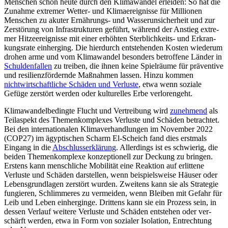
Menschen schon heute durch den Klimawandel erleiden: So hat die
Zunahme extremer Wetter- und Klima­ereignisse für Millionen
Menschen zu akuter Ernäh­rungs- und Wasserunsicherheit und zur
Zerstörung von Infrastrukturen geführt, während der Anstieg extre­
mer Hitzeereignisse mit einer erhöhten Sterblichkeits- und Erkran­
kungsrate ein­herging. Die hierdurch ent­stehenden Kosten wiederum
drohen arme und vom Klimawandel besonders betroffene Länder in
Schuldenfallen
zu treiben, die ihnen keine Spielräume für präventive
und resi­lienzfördernde Maßnahmen lassen. Hinzu kommen
nichtwirtschaftliche Schä­den und Verluste
, etwa wenn soziale
Gefüge zerstört werden oder kulturelles Erbe verlorengeht.
Klimawandelbedingte Flucht und Vertreibung wird
zunehmend
als
Teilaspekt des Themenkomplexes Verluste und Schä­den betrachtet.
Bei den internationalen Klimaverhandlungen im November 2022
(COP27) im ägyptischen Scharm El-Scheich fand dies erst­mals
Eingang in die
Ab­schlusserklärung
. Aller­dings ist es schwierig, die
beiden Themenkomplexe kon­zep­tionell zur Deckung zu bringen.
Erstens kann mensch­liche Mobilität eine Reaktion auf erlittene
Verluste und Schä­den dar­stellen, wenn beispielsweise Häuser oder
Lebensgrundlagen zerstört wurden. Zweitens kann sie als Strategie
fungieren, Schlimmeres zu ver­meiden, wenn Bleiben mit Gefahr für
Leib und Leben einherginge. Drittens kann sie ein Prozess sein, in
dessen Verlauf weitere Verluste und Schäden entstehen oder ver­
schärft werden, etwa in Form von sozialer Isolation, Ent­rechtung