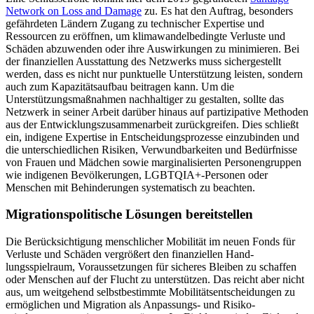
Network on Loss and Damage
zu. Es hat den Auftrag, besonders
gefährdeten Ländern Zugang zu technischer Expertise und
Ressourcen zu eröffnen, um klimawandelbedingte Ver­luste und
Schä­den abzuwenden oder ihre Auswirkungen zu minimieren. Bei
der finanziellen Aus­stattung des Netzwerks muss sichergestellt
werden, dass es nicht nur punktuelle Unterstützung leisten, son­dern
auch zum Kapazitätsaufbau beitragen kann. Um die
Unterstützungsmaßnahmen nachhaltiger zu gestalten, sollte das
Netz­werk in seiner Arbeit darüber hinaus auf partizipative Methoden
aus der Ent­wicklungszusammen­arbeit zurückgreifen. Dies schließt
ein, indigene Expertise in Entscheidungsprozesse einzubinden und
die unterschiedlichen Risiken, Ver­wundbarkeiten und Bedürf­nisse
von Frauen und Mädchen sowie mar­ginalisierten Personengruppen
wie in­di­genen Bevölkerungen, LGBTQIA+-Personen oder
Menschen mit Behinderungen syste­matisch zu beachten.
Migrationspolitische Lösungen bereitstellen
Die Berücksichtigung menschlicher Mobi­lität im neuen Fonds für
Verluste und Schäden vergrößert den finanziellen Hand­
lungsspielraum, Voraussetzungen für siche­res Bleiben zu schaffen
oder Menschen auf der Flucht zu unterstützen. Das reicht aber nicht
aus, um weitgehend selbstbestimmte Mobilitätsentscheidungen zu
ermöglichen und Migration als Anpassungs- und Risiko­