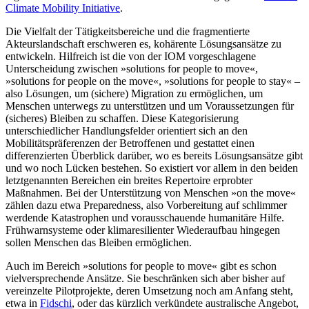
Climate Mobility Initiative
.
Die Vielfalt der Tätigkeitsbereiche und die fragmentierte
Akteurslandschaft er­schweren es, kohärente Lösungs­ansätze zu
entwickeln. Hilfreich ist die von der IOM vorgeschlagene
Unterscheidung zwischen »solutions for people to move«,
»solutions for people on the move«, »solutions for people to stay« –
also Lösungen, um (sichere) Migration zu ermöglichen, um
Menschen unterwegs zu unterstützen und um Voraussetzungen für
(siche­res) Bleiben zu schaffen. Diese Kategorisierung
unterschiedlicher Handlungsfelder orien­tiert sich an den
Mobilitätspräferenzen der Betroffenen und gestattet einen
differenzierten Überblick dar­über, wo es bereits Lösungsansätze gibt
und wo noch Lücken bestehen. So existiert vor allem in den beiden
letzt­genannten Bereichen ein breites Repertoire erprobter
Maßnahmen. Bei der Unterstützung von Menschen »on the move«
zählen dazu etwa Preparedness, also Vorbereitung auf schlimmer
werdende Katastrophen und vorausschauende huma­nitäre Hilfe.
Früh­warnsysteme oder klima­resilienter Wieder­aufbau hingegen
sollen Menschen das Bleiben ermöglichen.
Auch im Bereich »solutions for people to move« gibt es schon
vielversprechende Ansätze. Sie beschränken sich aber bisher auf
vereinzelte Pilotprojekte, deren Um­setzung noch am Anfang steht,
etwa in
Fidschi
, oder das kürzlich verkündete australische Angebot,