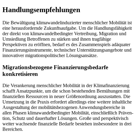
Handlungsempfehlungen
Die Bewältigung klimawandelinduzierter menschlicher Mobilität ist
eine heraus­fordernde Zukunftsaufgabe. Um die Hand­lungsfähigkeit
der direkt von klimawandelbedingter Vertreibung, Migration und
Umsiedlung Betroffenen zu stärken und ihnen tragfähige
Perspektiven zu eröffnen, bedarf es des Zusammenspiels adäquater
Finanzierungsinstrumente, technischer Unterstützungsangebote und
innovativer migrations­politischer Lösungsansätze.
Migrationsbezogene Finanzie­rungsbedarfe
konkretisieren
Die Verankerung menschlicher Mobilität in der Klimafinanzierung
schafft Ansatzpunkte, um die schon bestehenden Bemü­hungen mit
finanziellen Ressourcen in neuer Größen­ordnung auszustatten. Die
Umsetzung in die Praxis erfordert allerdings eine weitere inhaltliche
Ausgestaltung der mobilitätsbezogenen Anwendungsbereiche in
allen Phasen klimawandel­bedingter Mobilität, einschließ­lich Präven­
tion, Schutz und dauer­hafter Lösungen. Große und perspektivisch
weiter wachsende finanzielle Bedarfe beste­hen insbesondere in drei
Bereichen.