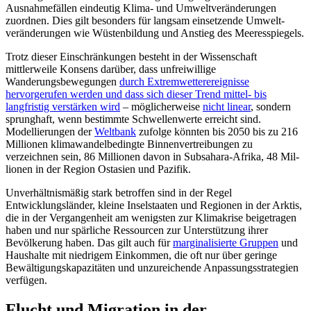
Ausnahmefällen eindeutig Klima- und Umwelt­verände­rungen
zuordnen. Dies gilt besonders für langsam einsetzende Umwelt­
veränderungen wie Wüstenbildung und Anstieg des Meeresspiegels.
Trotz dieser Einschränkungen besteht in der Wissenschaft
mittlerweile Kon­sens darüber, dass unfreiwillige
Wanderungsbewegungen
durch Extremwetter­ereignisse
hervorgerufen werden und dass sich dieser Trend mittel- bis
langfristig verstärken wird
– möglicherweise
nicht linear
, sondern
sprunghaft, wenn bestimmte Schwellenwerte erreicht sind.
Modellierungen der
Weltbank
zufolge könnten bis 2050 bis zu 216
Millionen klimawandel­bedingte Binnen­vertreibungen zu
verzeichnen sein, 86 Mil­lionen davon in Sub­sahara-Afrika, 48 Mil­
lio­nen in der Region Ostasien und Pazifik.
Unverhältnismäßig stark betroffen sind in der Regel
Entwicklungsländer, kleine Inselstaaten und Regionen in der Arktis,
die in der Ver­gangenheit am wenigsten zur Klimakrise beigetragen
haben und nur spär­liche Res­sourcen zur Unterstützung ihrer
Bevölkerung haben. Das gilt auch für
mar­ginalisierte Gruppen
und
Haushalte mit niedrigem Einkommen
, die oft nur über geringe
Bewältigungskapazitäten und un­zu­reichende Anpassungsstrategien
verfügen.
Flucht und Migration in der