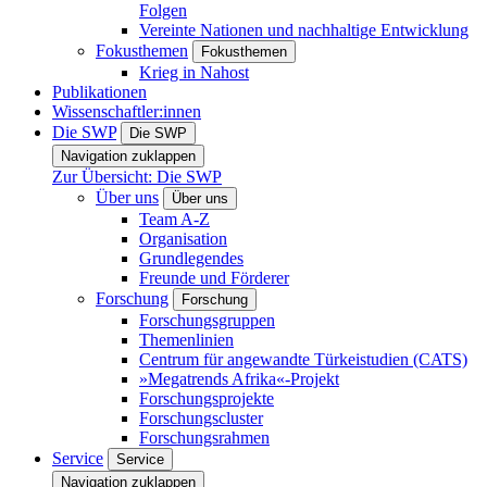
Folgen
Vereinte Nationen und nachhaltige Entwicklung
Fokusthemen
Fokusthemen
Krieg in Nahost
Publikationen
Wissenschaftler:innen
Die SWP
Die SWP
Navigation zuklappen
Zur Übersicht: Die SWP
Über uns
Über uns
Team A-Z
Organisation
Grundlegendes
Freunde und Förderer
Forschung
Forschung
Forschungsgruppen
Themenlinien
Centrum für angewandte Türkeistudien (CATS)
»Megatrends Afrika«-Projekt
Forschungsprojekte
Forschungscluster
Forschungsrahmen
Service
Service
Navigation zuklappen