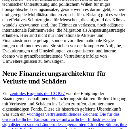
technischer Unter­stützung und politischem Willen für migra­
tionspolitische Lösungsansätze, gerade wenn es darum geht, sichere
und geregelte Mobilitätsoptionen zu schaffen. Bislang gibt es weder
ein effektives Schutzregime für Menschen, die aufgrund des Klima­
wandels gezwungen sind, ihre Heimat zu verlassen, noch adäquate
internationale Rahmen­werke, die Migration als Anpassungsstrategie
erlauben. Hier sind nicht nur inter­nationale Akteure und
Finanzinstrumente gefragt, sondern vor allem nationale Regie-
rungen und Innenressorts. Sie stehen vor der kom­plexen Auf­gabe,
Evakuierungen und Um­siedlungen zu organisieren und interne
ebenso wie grenz­überschreitende Vertreibung infolge von
Umweltereignissen zu bewältigen.
Neue Finanzierungsarchitektur für
Verluste und Schäden
Ein
zentrales Ergebnis der COP27
war die Einigung der
Staatengemeinschaft, neue Finanzierungsstrukturen für den Umgang
mit Verlusten und Schäden ins Leben zu rufen, darunter einen
eigenständigen Fonds. Diese als historisch gefeierte Über­einkunft
war auch ein
wichtiges vertrauensbildendes Zeichen: Die für das
Gros schädlicher Emissionen verantwortlichen Indus­trie­staaten
signalisierten so den Ländern des sogenannten Globalen Südens ihre