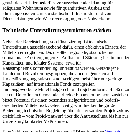
gewährleistet. Hier bedarf es vorausschauender Pla­nung für
adäquaten Wohnraum sowie für quan­titativen Ausbau und
klimaangepassten Umbau städtischer Infrastruktur und von
Dienstleistungen wie Wasserversorgung oder Nahverkehr.
Technische Unterstützungs­strukturen stärken
Neben der Bereitstellung von Finanzierung ist technische
Unterstützung ausschlag­gebend dafür, einen effektiven Einsatz der
Mittel zu ermöglichen. Dazu sollten regio­nale, staat­liche und
subnationale Anstrengungen zu Aufbau und Stärkung insti­tu­tioneller
Kapazitäten und lokaler Syste­me, etwa für
Katastrophenrisikominderung, unterstützt werden. Gerade jene
Länder und Bevölkerungsgruppen, die am drin­gendsten auf
Unterstützung angewiesen sind, ver­fügen meist über nur geringe
Kapa­zitäten, auf internationale Fonds zuzugreifen
und eingeworbene Mittel fristgerecht und regelkonform abfließen zu
lassen. Betroffenen Gemeinden direkte Finanzierung bereitzustellen
bietet Potential für einen besonders zielgerichteten und be­darfs­
orientierten Mitteleinsatz. Gleichzeitig wird hierbei die große
Bedeutung technischer Begleitung über den gesamten Projekt­zyklus
ersichtlich – vom Projektentwurf über die Antragstellung bis hin zur
Um­setzung konkreter Maßnahmen.
Eine Schlüsselrolle kommt hier dem 2019 gegründeten
Santiago