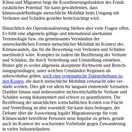
Klima und Migration birgt die Ko­ordinierungsfunktion des Fonds
zusätz­liches Potential: Sie kann gewährleisten, dass
klimawandelbedingte menschliche Mobilität beim Umgang mit
Verlusten und Schäden gezielter berück­sichtigt wird.
Hinsichtlich der Operationalisierung bleiben aber viele Fragen offen.
Es fehlt eine allgemein gültige und inter­national anerkannte
Terminologie bzw. ein gemein­sames Verständnis der
unterschiedlichen Formen menschlicher Mobilität im Kontext des
Klimawandels, das für die Bewer­tung von Verlusten und Schäden
unerlässlich wäre. Komplex ist zudem die Bezifferung der Verluste
und Schäden, die durch Ver­treibung und Um­siedlung ent­stehen.
Bisher gibt es weder all­gemein akzeptierte Richt­werte und Berech­
nungs­grundlagen, unter welchen Umständen Regionen als
unbewohnbar gelten,
noch eine systematische Datenerhebung zu
den Kosten
, die durch menschliche Mobili­tät verursacht oder ver­
stärkt werden. Dies gilt vor allem für lang­sam eintretende Sze­narien.
Darüber hinaus sind insbesondere nichtwirtschaftliche Verluste und
Schäden wenig dokumentiert und schwer zu quan­tifizieren. Die
Bezifferung der tatsächlichen wirtschaftlichen Kosten von Flucht
und Vertreibung ist aber essentiell: Sie kann dazu beitragen, der
Debatte über die Aus­weitung legaler Migra­tionswege für vom
Klimawandel betroffene Personen neue Impulse zu geben, gerade
auch im Kontext der wachsenden Vorbehalte gegen Zuwan­derung
in vielen Industrieländern.