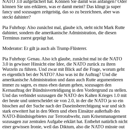
NATO 3.0 aufgefächert hat. Können Sie damit was anfangen? Oder
können Sie uns erklären, was er damit meint? Das klingt ja super
fancy und sozusagen zeitgeistig, das so zu bezeichnen, aber was
steckt dahinter?
Pia Fuhrhop: Also zunächst mal, glaube ich, steht nicht Mark Rutte
dahinter, sondern die amerikanische Administration, die diesen
Terminus zuerst geprägt hat.
Moderator: Er gilt ja auch als Trump-Flüsterer.
Pia Fuhrhop: Genau. Also ich glaube, zunächst mal ist die NATO
3.0 in gewisser Hinsicht eine Idee, die NATO zurück zu ihren
Wurzeln zu führen. Und zwar mit Blick auf die Frage, worum geht
es eigentlich bei der NATO? Also was ist ihr Auftrag? Und die
amerikanische Administration und dann auch Rutte argumentieren
immer zu sagen, es muss eben darum gehen, sozusagen den
Kernauftrag der Bündnisverteidigung in den Vordergrund zu stellen.
Und das verbindet sozusagen die NATO des Kalten Krieges 1.0 mit
der heute und unterscheidet sie von 2.0, in der die NATO ja so ein
bisschen auf der Suche nach der Daseinsberechtigung war und sich
stark erweitert hat in den 90ern und eben Einsätze außerhalb des
NATO-Bündnisgebietes zur Terrorabwehr, zum Krisenmanagement
sozusagen zur zentralen Aufgabe erklärt hat. Entbehrt natürlich nicht
einer gewissen Ironie, weil das Diktum, also die NATO müsste out