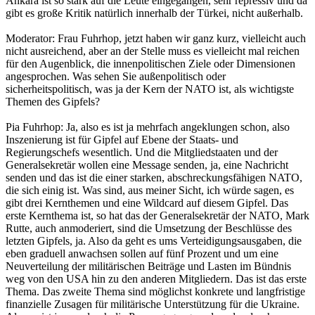
Ankara ist so stark auf die Leute eingegangen, sehr repressiv und da
gibt es große Kritik natürlich innerhalb der Türkei, nicht außerhalb.
Moderator: Frau Fuhrhop, jetzt haben wir ganz kurz, vielleicht auch
nicht ausreichend, aber an der Stelle muss es vielleicht mal reichen
für den Augenblick, die innenpolitischen Ziele oder Dimensionen
angesprochen. Was sehen Sie außenpolitisch oder
sicherheitspolitisch, was ja der Kern der NATO ist, als wichtigste
Themen des Gipfels?
Pia Fuhrhop: Ja, also es ist ja mehrfach angeklungen schon, also
Inszenierung ist für Gipfel auf Ebene der Staats- und
Regierungschefs wesentlich. Und die Mitgliedstaaten und der
Generalsekretär wollen eine Message senden, ja, eine Nachricht
senden und das ist die einer starken, abschreckungsfähigen NATO,
die sich einig ist. Was sind, aus meiner Sicht, ich würde sagen, es
gibt drei Kernthemen und eine Wildcard auf diesem Gipfel. Das
erste Kernthema ist, so hat das der Generalsekretär der NATO, Mark
Rutte, auch anmoderiert, sind die Umsetzung der Beschlüsse des
letzten Gipfels, ja. Also da geht es ums Verteidigungsausgaben, die
eben graduell anwachsen sollen auf fünf Prozent und um eine
Neuverteilung der militärischen Beiträge und Lasten im Bündnis
weg von den USA hin zu den anderen Mitgliedern. Das ist das erste
Thema. Das zweite Thema sind möglichst konkrete und langfristige
finanzielle Zusagen für militärische Unterstützung für die Ukraine.