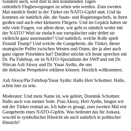
Sondern auch, weil dort in den kommenden Tagen
ordentlich Flugbewegungen zu sehen sein werden. Zum zweiten
Mal nämlich findet in der Türkei ein NATO-Gipfel statt. Und da
kommen sie natürlich alle, die Staats- und Regierungschefs, in ihren
großen und auch eher kleineren Fliegern. Und im Gepäck haben sie
sehr viele Fragen, vor allem diese, wie geht es nämlich weiter mit
der NATO? Wird sie einfach nur europäischer oder driftet sie
vielleicht ganz auseinander? Und natürlich, welche Rolle spielt
Donald Trump? Und welche die Gastgeberin, die Türkei, dieser
strategische Puffer zwischen Westen und Osten, der ja aber auch
ganz eigene Prioritäten hat? Darüber möchte ich heute sprechen mit
Dr. Pia Fuhrhop, sie ist NATO-Spezialistin der SWP und mit Dr.
Hürcan Asli Aksoy und Dr. Yasar Aydin, die uns
die türkische Perspektive erklären können. Herzlich willkommen.
Asli Aksoy/Pia Fuhrhop/Yasar Aydin: Hallo Herr Schottner. Hallo,
schön hier zu sein.
Moderator: Und mein Name ist, wie gehört, Dominik Schottner.
Hallo auch von meiner Seite. Frau Aksoy, Herr Aydin, fangen wir
mit der Türkei erstmal an. Ich habe es gesagt, zum zweiten Mal erst
Gastgeberin eines NATO-Gipfels. Was bedeutet das für Ankara,
sowohl in symbolischer Hinsicht als auch natürlich in politischer
Hinsicht?