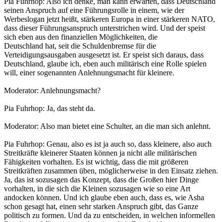
Pia Fuhrhop: Also ich denke, man kann erwarten, dass Deutschland
seinen Anspruch auf eine Führungsrolle in einem, wie der
Werbeslogan jetzt heißt, stärkeren Europa in einer stärkeren NATO,
dass dieser Führungsanspruch unterstrichen wird. Und der speist
sich eben aus den finanziellen Möglichkeiten, die
Deutschland hat, seit die Schuldenbremse für die
Verteidigungsausgaben ausgesetzt ist. Er speist sich daraus, dass
Deutschland, glaube ich, eben auch militärisch eine Rolle spielen
will, einer sogenannten Anlehnungsmacht für kleinere.
Moderator: Anlehnungsmacht?
Pia Fuhrhop: Ja, das steht da.
Moderator: Also man bietet eine Schulter, an die man sich anlehnt.
Pia Fuhrhop: Genau, also es ist ja auch so, dass kleinere, also auch
Streitkräfte kleinerer Staaten können ja nicht alle militärischen
Fähigkeiten vorhalten. Es ist wichtig, dass die mit größeren
Streitkräften zusammen üben, möglicherweise in den Einsatz ziehen.
Ja, das ist sozusagen das Konzept, dass die Großen hier Dinge
vorhalten, in die sich die Kleinen sozusagen wie so eine Art
andocken können. Und ich glaube eben auch, dass es, wie Asha
schon gesagt hat, einen sehr starken Anspruch gibt, das Ganze
politisch zu formen. Und da zu entscheiden, in welchen informellen