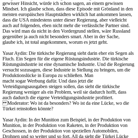
gewisser Hinsicht, würde ich schon sagen, an einem gewissen
Mindset. Ich glaube schon, dass diese Episode mit Grönland in den
meisten europäischen Hauptstädten wirklich hat ankommen lassen,
dass die USA mindestens unter dieser Regierung, aber vielleicht
auch auf folgenden, eben nicht mehr die verlässliche Partner sind.
Das wird man da nicht in den Vordergrund stellen, wäre Russland
gegenüber ja auch nicht besonders smart. Aber in der Sache,
glaube ich, ist total angekommen, worum es jetzt geht.
Yasar Aydin: Die türkische Regierung sieht darin eher ein Segen als
Fluch. Ein Segen für die eigene Rüstungsindustrie. Die türkische
Rüstungsindustrie ist eine dynamische Industrie. Und die Regierung
versucht sozusagen, diese Industrie in Stellung zu bringen, um die
Produktionslücke in Europa zu schließen. Man
macht sogar Werbung dafür. Und dass jetzt die
Verteidigungsausgaben steigen sollen, das sieht die türkische
Regierung weniger als ein Problem, weil sie dadurch hofft, dass
auch dadurch die eigene Verteidigungsindustrie profitiert.
Moderator: Wo ist da besonders? Wo ist da eine Lücke, wo die
Türkei reinstoßen könnte?
Yasar Aydin: In der Munition zum Beispiel, in der Produktion von
Munition, in der Produktion von Raketen, in der Produktion von
Geschossen, in der Produktion von speziellen Automobilen,
Drohnen und so weiter und so fort. All da sieht die Türkei Lücke