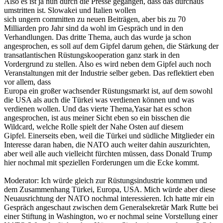
Also es ist ja nun durch die Presse gegangen, dass das durchaus
umstritten ist. Slowakei und Italien wollen
sich ungern committen zu neuen Beiträgen, aber bis zu 70
Milliarden pro Jahr sind da wohl im Gespräch und in den
Verhandlungen. Das dritte Thema, auch das wurde ja schon
angesprochen, es soll auf dem Gipfel darum gehen, die Stärkung der
transatlantischen Rüstungskooperation ganz stark in den
Vordergrund zu stellen. Also es wird neben dem Gipfel auch noch
Veranstaltungen mit der Industrie selber geben. Das reflektiert eben
vor allem, dass
Europa ein großer wachsender Rüstungsmarkt ist, auf dem sowohl
die USA als auch die Türkei was verdienen können und was
verdienen wollen. Und das vierte Thema,Yasar hat es schon
angesprochen, ist aus meiner Sicht eben so ein bisschen die
Wildcard, welche Rolle spielt der Nahe Osten auf diesem
Gipfel. Einerseits eben, weil die Türkei und südliche Mitglieder ein
Interesse daran haben, die NATO auch weiter dahin auszurichten,
aber weil alle auch vielleicht fürchten müssen, dass Donald Trump
hier nochmal mit speziellen Forderungen um die Ecke kommt.
Moderator: Ich würde gleich zur Rüstungsindustrie kommen und
dem Zusammenhang Türkei, Europa, USA. Mich würde aber diese
Neuausrichtung der NATO nochmal interessieren. Ich hatte mir ein
Gespräch angeschaut zwischen dem Generalsekretär Mark Rutte bei
einer Stiftung in Washington, wo er nochmal seine Vorstellung einer