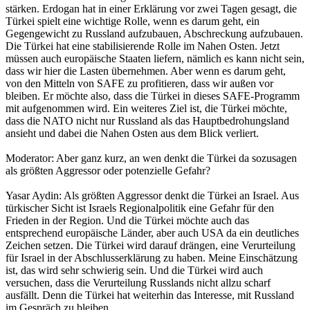
stärken. Erdogan hat in einer Erklärung vor zwei Tagen gesagt, die
Türkei spielt eine wichtige Rolle, wenn es darum geht, ein
Gegengewicht zu Russland aufzubauen, Abschreckung aufzubauen.
Die Türkei hat eine stabilisierende Rolle im Nahen Osten. Jetzt
müssen auch europäische Staaten liefern, nämlich es kann nicht sein,
dass wir hier die Lasten übernehmen. Aber wenn es darum geht,
von den Mitteln von SAFE zu profitieren, dass wir außen vor
bleiben. Er möchte also, dass die Türkei in dieses SAFE-Programm
mit aufgenommen wird. Ein weiteres Ziel ist, die Türkei möchte,
dass die NATO nicht nur Russland als das Hauptbedrohungsland
ansieht und dabei die Nahen Osten aus dem Blick verliert.
Moderator: Aber ganz kurz, an wen denkt die Türkei da sozusagen
als größten Aggressor oder potenzielle Gefahr?
Yasar Aydin: Als größten Aggressor denkt die Türkei an Israel. Aus
türkischer Sicht ist Israels Regionalpolitik eine Gefahr für den
Frieden in der Region. Und die Türkei möchte auch das
entsprechend europäische Länder, aber auch USA da ein deutliches
Zeichen setzen. Die Türkei wird darauf drängen, eine Verurteilung
für Israel in der Abschlusserklärung zu haben. Meine Einschätzung
ist, das wird sehr schwierig sein. Und die Türkei wird auch
versuchen, dass die Verurteilung Russlands nicht allzu scharf
ausfällt. Denn die Türkei hat weiterhin das Interesse, mit Russland
im Gespräch zu bleiben.