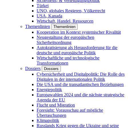
Sicherheits- & Verteidigungspolitik
Türkei
UNO, globales Regieren, Völkerrecht
USA, Kanada
Wirtschaft, Handel, Ressourcen
Themenlinien
Themenlinien
Kooperation im Kontext systemischer Rivalität
Neugestaltung der europäischen
Sicherheitsordnung
Autokratisierung als Herausforderung für die
deutsche und europäische Politik
Wirtschaftliche und technologische
Transformationen
Dossiers
Dossiers
Cybersicherheit und Digitalpolitik: Die Rolle des
Digitalen in der internationalen Politik
Die USA und die transatlantischen Beziehungen
Energiepolitik
Europawahlen 2024 und die nächste strategische
Agenda der EU
Flucht und Migration
Foresight: Vorausschau auf mögliche
Überraschungen
Klimapolitik
Russlands Krieg gegen die Ukraine und seine