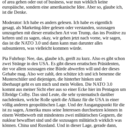
of area gehen oder out of business, war nun wirklich keine
europäische, sondern eine amerikanische Idee. Aber so, glaube ich,
ist die Denke.
Moderator: Ich habe es anders gelesen. Ich habe es eigentlich
gesagt, als Marketing-Idee gelesen oder verstanden, sozusagen
umzugehen mit dieser erratischen Art von Trump, das ins Positive zu
kehren und zu sagen, okay, wir gehen jetzt nach vorne, wir sagen,
das ist die NATO 3.0 und dann kann man darunter alles
subsumieren, was vielleicht kommen würde.
Pia Fuhrhop: Nee, das, glaube ich, greift zu kurz. Also es gibt schon
zwei Stränge in den USA. Es gibt diesen erratischen Präsidenten,
der vor allem sozusagen eine Bürde abwerfen will und der dieses
Gehabe mag. Also wer zahlt, den schütze ich und ich benenne die
Musterschüler und diejenigen, die hinterher hinken und
überhaupt geht es um mich und mein Wollen. Die NATO 3.0
kommt aus meiner Sicht eher aus so einer Ecke hier im Pentagon um
Elbridge Colby. Das sind Leute, die sehr systematisch darüber
nachdenken, welche Rolle spielt die Allianz für die USA in einer
völlig anderen geopolitischen Lage. Und der Ausgangspunkt für die
ist zu sagen, Amerika muss seine Interessen durchsetzen können in
einem Wettbewerb mit mindestens zwei militärischen Gegnern, die
nuklear bewaffnet sind und die sozusagen militärisch wirklich was
können. China und Russland. Und in dieser Lage, gerade dann,