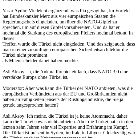
Yasar Aydin: Vielleicht ergänzend, was Pia gesagt hat, im Vorfeld
hat Bundeskanzler Merz aus vier europäischen Staaten die
Regierungschefs eingeladen, um über die NATO-Gipfel zu
sprechen, um auf diesen Gipfel vorzubereiten. Und da hat er
nochmal die Stärkung des europäischen Pfeilers nochmal betont. In
dieses
Treffen wurde die Türkei nicht eingeladen. Und das zeigt auch, dass
man in einer zukünftigen europäischen Sicherheitsarchitektur die
Türkei nicht prominent
als Mitentscheider dabei haben möchte.
Asli Aksoy: Ja, die Ankara fürchtet einfach, dass NATO 3,0 eine
verstärkte Europa ohne Türkei ist.
Moderator: Aber was kann die Türkei der NATO anbieten, was die
europäischen Verbündeten aus der EU und Großbritannien nicht
haben an Fähigkeiten jenseits der Rüstungsindustrie, die Sie ja
gerade angesprochen hatten?
Asli Aksoy: Ich meine, die Türkei ist ja keine Atommacht, daher
kann die Türkei sowas nicht anbieten. Aber die Türkei hat ja in den
letzten zehn Jahren sehr viel Expertise und Erfahrung im Kampf.
Die Türkei ist präsent in Syrien, im Irak, in Libyen. Gleichzeitig war