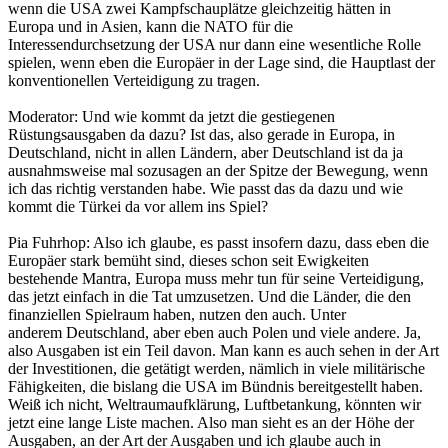
wenn die USA zwei Kampfschauplätze gleichzeitig hätten in
Europa und in Asien, kann die NATO für die
Interessendurchsetzung der USA nur dann eine wesentliche Rolle
spielen, wenn eben die Europäer in der Lage sind, die Hauptlast der
konventionellen Verteidigung zu tragen.
Moderator: Und wie kommt da jetzt die gestiegenen
Rüstungsausgaben da dazu? Ist das, also gerade in Europa, in
Deutschland, nicht in allen Ländern, aber Deutschland ist da ja
ausnahmsweise mal sozusagen an der Spitze der Bewegung, wenn
ich das richtig verstanden habe. Wie passt das da dazu und wie
kommt die Türkei da vor allem ins Spiel?
Pia Fuhrhop: Also ich glaube, es passt insofern dazu, dass eben die
Europäer stark bemüht sind, dieses schon seit Ewigkeiten
bestehende Mantra, Europa muss mehr tun für seine Verteidigung,
das jetzt einfach in die Tat umzusetzen. Und die Länder, die den
finanziellen Spielraum haben, nutzen den auch. Unter
anderem Deutschland, aber eben auch Polen und viele andere. Ja,
also Ausgaben ist ein Teil davon. Man kann es auch sehen in der Art
der Investitionen, die getätigt werden, nämlich in viele militärische
Fähigkeiten, die bislang die USA im Bündnis bereitgestellt haben.
Weiß ich nicht, Weltraumaufklärung, Luftbetankung, könnten wir
jetzt eine lange Liste machen. Also man sieht es an der Höhe der
Ausgaben, an der Art der Ausgaben und ich glaube auch in