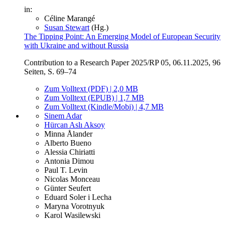
in:
Céline Marangé
Susan Stewart
(Hg.)
The Tipping Point: An Emerging Model of European Security
with Ukraine and without Russia
Contribution to a Research Paper 2025/RP 05, 06.11.2025, 96
Seiten, S. 69–74
Zum Volltext (PDF) | 2,0 MB
Zum Volltext (EPUB) | 1,7 MB
Zum Volltext (Kindle/Mobi) | 4,7 MB
Sinem Adar
Hürcan Aslı Aksoy
Minna Ålander
Alberto Bueno
Alessia Chiriatti
Antonia Dimou
Paul T. Levin
Nicolas Monceau
Günter Seufert
Eduard Soler i Lecha
Maryna Vorotnyuk
Karol Wasilewski