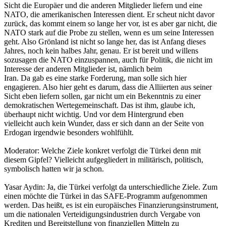
Sicht die Europäer und die anderen Mitglieder liefern und eine
NATO, die amerikanischen Interessen dient. Er scheut nicht davor
zurück, das kommt einem so lange her vor, ist es aber gar nicht, die
NATO stark auf die Probe zu stellen, wenn es um seine Interessen
geht. Also Grönland ist nicht so lange her, das ist Anfang dieses
Jahres, noch kein halbes Jahr, genau. Er ist bereit und willens
sozusagen die NATO einzuspannen, auch für Politik, die nicht im
Interesse der anderen Mitglieder ist, nämlich beim
Iran. Da gab es eine starke Forderung, man solle sich hier
engagieren. Also hier geht es darum, dass die Alliierten aus seiner
Sicht eben liefern sollen, gar nicht um ein Bekenntnis zu einer
demokratischen Wertegemeinschaft. Das ist ihm, glaube ich,
überhaupt nicht wichtig. Und vor dem Hintergrund eben
vielleicht auch kein Wunder, dass er sich dann an der Seite von
Erdogan irgendwie besonders wohlfühlt.
Moderator: Welche Ziele konkret verfolgt die Türkei denn mit
diesem Gipfel? Vielleicht aufgegliedert in militärisch, politisch,
symbolisch hatten wir ja schon.
Yasar Aydin: Ja, die Türkei verfolgt da unterschiedliche Ziele. Zum
einen möchte die Türkei in das SAFE-Programm aufgenommen
werden. Das heißt, es ist ein europäisches Finanzierungsinstrument,
um die nationalen Verteidigungsindustrien durch Vergabe von
Krediten und Bereitstellung von finanziellen Mitteln zu