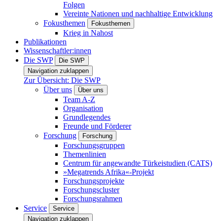
Folgen
Vereinte Nationen und nachhaltige Entwicklung
Fokusthemen
Fokusthemen
Krieg in Nahost
Publikationen
Wissenschaftler:innen
Die SWP
Die SWP
Navigation zuklappen
Zur Übersicht: Die SWP
Über uns
Über uns
Team A-Z
Organisation
Grundlegendes
Freunde und Förderer
Forschung
Forschung
Forschungsgruppen
Themenlinien
Centrum für angewandte Türkeistudien (CATS)
»Megatrends Afrika«-Projekt
Forschungsprojekte
Forschungscluster
Forschungsrahmen
Service
Service
Navigation zuklappen