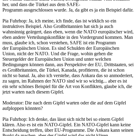
her, und dass die Türkei aus dem SAFE-
Programm ausgeschlossen wurde. Ja, da gibt es ja ein Beispiel dafür.
Pia Fuhrhop: Ja, ich meine, ich finde, das ist wirklich so ein
instruktives Beispiel. Also Großbritannien hat sich ja auch
wahnsinnig geärgert, dass eben, wenn die NATO europäischer wird,
eben andere Verteilungskonflikte in den Vordergrund kommen. Man
muss, glaube ich, schon verstehen, SAFE ist ein Programm
der Europäischen Union. Es sind Schulden der Europäischen
Union, nicht der NATO. Und die Frage, wohin gehen die
Steuergelder der Europäischen Union und unter welchen
Bedingungen können dann, aus Perspektive der EU, Drittstaaten, sei
es Großbritannien, die Türkei, Kanada, profitieren, die ist schon
nicht so banal. Ja, also ich verstehe, dass Ankara das so anmoderiert,
zu sagen, im Rahmen der NATO sind wir so wichtig... aber es ist
ein sehr schönes Beispiel für die Art von Konflikten, glaube ich, die
jetzt warten nach diesem Gipfel.
Moderator: Die nach dem Gipfel warten oder die auf dem Gipfel
aufploppen könnten?
Pia Fuhrhop: Ich denke, das lässt sich nicht bei so einem Gipfel
klären. Also es ist ein NATO-Gipfel. Ein NATO-Gipfel kann keine
Entscheidung treffen, über EU-Programme. Die Ankara kann seinen
Punkt da machen, aber der Gipfel wird das nicht klären.