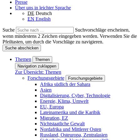
Presse
Über uns in leichter Sprache
DE
Deutsch
EN
English
Suche
Suchvorschläge erscheinen,
wenn mindestens 2 Zeichen eingegeben werden. Verwenden Sie die
Pfeiltasten, um durch die Vorschläge zu navigieren.
Suche abschicken
Themen
Themen
Navigation zuklappen
Zur Übersicht: Themen
Forschungsgebiete
Forschungsgebiete
Afrika südlich der Sahara
Asien
Digitalisierung, Cyber, Technologie
Energie, Klima, Umwelt
EU, Europa
Lateinamerika und die Karibik
Migration, EZ
Nichtstaatliche Gewalt
Nordafrika und Mittlerer Osten
Russland, Osteuropa, Zentralasien