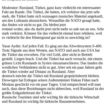
Moderator: Russland, Türkei, ganz kurz vielleicht ein interessanter
Fakt am Rande. Die Türkei, die hatten, ich verkürze das jetzt sehr
stark, die Türkei hatte sich sozusagen russisches Material angekauft,
um den Luftraum abzusichern. Woraufhin die NATO gesagt hatte,
das finden wir nicht so gut. Du bleibst jetzt
erstmal weiter, also du darfst jetzt nicht mehr so nah ran an uns. Sehr
stark verkürzt. Können Sie das vielleicht einmal kurz erklären, weil
es vielleicht für den Hintergrund gar nicht so unwichtig ist?
Yasar Aydin: Auf jeden Fall. Es ging um das Abwehrsystem S-400.
Trotz Signale aus dem Westen, aus NATO und auch aus USA hat
die Türkei das erworben. Für viel Geld, aber nicht in Betrieb
gestellt. Liegen brach. Und die Türkei hat auch versucht, mit einem
grünen Licht Russlands in Syrien einzumarschieren. Das fanden die
westlichen Verbündeten nicht so gut. Aber seit ein paar Jahren geht
die Türkei wieder auf Distanz zu Russland. Aber
dennoch möchte die Türkei mit Russland gesprächsbereit bleiben.
Deswegen hat Erdogan seinen Außenminister Hakan Fidan nach
Moskau geschickt vor ein paar Tagen. Und entsprechend will man
auch, dass diese Beziehungen nicht abbrechen, weil Russland ist der
größte Erdgaslieferant der Türkei.
Russische Touristen sind sehr wichtig für die türkische Wirtschaft
und Russland ist wichtig für türkische Bauunternehmen.