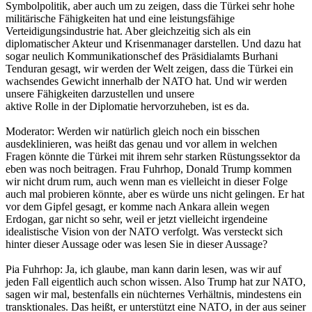
Symbolpolitik, aber auch um zu zeigen, dass die Türkei sehr hohe
militärische Fähigkeiten hat und eine leistungsfähige
Verteidigungsindustrie hat. Aber gleichzeitig sich als ein
diplomatischer Akteur und Krisenmanager darstellen. Und dazu hat
sogar neulich Kommunikationschef des Präsidialamts Burhani
Tenduran gesagt, wir werden der Welt zeigen, dass die Türkei ein
wachsendes Gewicht innerhalb der NATO hat. Und wir werden
unsere Fähigkeiten darzustellen und unsere
aktive Rolle in der Diplomatie hervorzuheben, ist es da.
Moderator: Werden wir natürlich gleich noch ein bisschen
ausdeklinieren, was heißt das genau und vor allem in welchen
Fragen könnte die Türkei mit ihrem sehr starken Rüstungssektor da
eben was noch beitragen. Frau Fuhrhop, Donald Trump kommen
wir nicht drum rum, auch wenn man es vielleicht in dieser Folge
auch mal probieren könnte, aber es würde uns nicht gelingen. Er hat
vor dem Gipfel gesagt, er komme nach Ankara allein wegen
Erdogan, gar nicht so sehr, weil er jetzt vielleicht irgendeine
idealistische Vision von der NATO verfolgt. Was versteckt sich
hinter dieser Aussage oder was lesen Sie in dieser Aussage?
Pia Fuhrhop: Ja, ich glaube, man kann darin lesen, was wir auf
jeden Fall eigentlich auch schon wissen. Also Trump hat zur NATO,
sagen wir mal, bestenfalls ein nüchternes Verhältnis, mindestens ein
transktionales. Das heißt, er unterstützt eine NATO, in der aus seiner