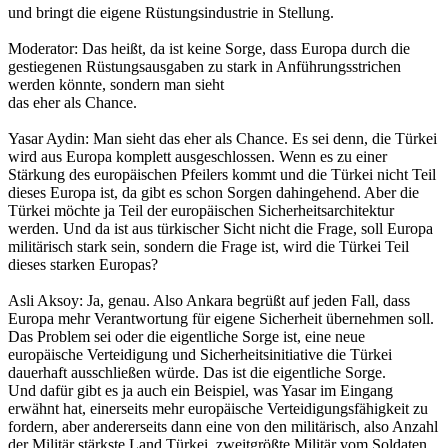
und bringt die eigene Rüstungsindustrie in Stellung.
Moderator: Das heißt, da ist keine Sorge, dass Europa durch die
gestiegenen Rüstungsausgaben zu stark in Anführungsstrichen
werden könnte, sondern man sieht
das eher als Chance.
Yasar Aydin: Man sieht das eher als Chance. Es sei denn, die Türkei
wird aus Europa komplett ausgeschlossen. Wenn es zu einer
Stärkung des europäischen Pfeilers kommt und die Türkei nicht Teil
dieses Europa ist, da gibt es schon Sorgen dahingehend. Aber die
Türkei möchte ja Teil der europäischen Sicherheitsarchitektur
werden. Und da ist aus türkischer Sicht nicht die Frage, soll Europa
militärisch stark sein, sondern die Frage ist, wird die Türkei Teil
dieses starken Europas?
Asli Aksoy: Ja, genau. Also Ankara begrüßt auf jeden Fall, dass
Europa mehr Verantwortung für eigene Sicherheit übernehmen soll.
Das Problem sei oder die eigentliche Sorge ist, eine neue
europäische Verteidigung und Sicherheitsinitiative die Türkei
dauerhaft ausschließen würde. Das ist die eigentliche Sorge.
Und dafür gibt es ja auch ein Beispiel, was Yasar im Eingang
erwähnt hat, einerseits mehr europäische Verteidigungsfähigkeit zu
fordern, aber andererseits dann eine von den militärisch, also Anzahl
der Militär stärkste Land Türkei, zweitgrößte Militär vom Soldaten