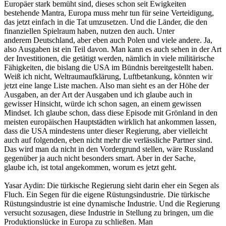
Europäer stark bemüht sind, dieses schon seit Ewigkeiten
bestehende Mantra, Europa muss mehr tun für seine Verteidigung,
das jetzt einfach in die Tat umzusetzen. Und die Länder, die den
finanziellen Spielraum haben, nutzen den auch. Unter
anderem Deutschland, aber eben auch Polen und viele andere. Ja,
also Ausgaben ist ein Teil davon. Man kann es auch sehen in der Art
der Investitionen, die getätigt werden, nämlich in viele militärische
Fähigkeiten, die bislang die USA im Bündnis bereitgestellt haben.
Weiß ich nicht, Weltraumaufklärung, Luftbetankung, könnten wir
jetzt eine lange Liste machen. Also man sieht es an der Höhe der
Ausgaben, an der Art der Ausgaben und ich glaube auch in
gewisser Hinsicht, würde ich schon sagen, an einem gewissen
Mindset. Ich glaube schon, dass diese Episode mit Grönland in den
meisten europäischen Hauptstädten wirklich hat ankommen lassen,
dass die USA mindestens unter dieser Regierung, aber vielleicht
auch auf folgenden, eben nicht mehr die verlässliche Partner sind.
Das wird man da nicht in den Vordergrund stellen, wäre Russland
gegenüber ja auch nicht besonders smart. Aber in der Sache,
glaube ich, ist total angekommen, worum es jetzt geht.
Yasar Aydin: Die türkische Regierung sieht darin eher ein Segen als
Fluch. Ein Segen für die eigene Rüstungsindustrie. Die türkische
Rüstungsindustrie ist eine dynamische Industrie. Und die Regierung
versucht sozusagen, diese Industrie in Stellung zu bringen, um die
Produktionslücke in Europa zu schließen. Man