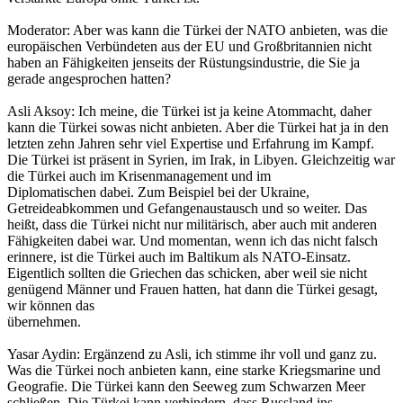
Moderator: Aber was kann die Türkei der NATO anbieten, was die
europäischen Verbündeten aus der EU und Großbritannien nicht
haben an Fähigkeiten jenseits der Rüstungsindustrie, die Sie ja
gerade angesprochen hatten?
Asli Aksoy: Ich meine, die Türkei ist ja keine Atommacht, daher
kann die Türkei sowas nicht anbieten. Aber die Türkei hat ja in den
letzten zehn Jahren sehr viel Expertise und Erfahrung im Kampf.
Die Türkei ist präsent in Syrien, im Irak, in Libyen. Gleichzeitig war
die Türkei auch im Krisenmanagement und im
Diplomatischen dabei. Zum Beispiel bei der Ukraine,
Getreideabkommen und Gefangenaustausch und so weiter. Das
heißt, dass die Türkei nicht nur militärisch, aber auch mit anderen
Fähigkeiten dabei war. Und momentan, wenn ich das nicht falsch
erinnere, ist die Türkei auch im Baltikum als NATO-Einsatz.
Eigentlich sollten die Griechen das schicken, aber weil sie nicht
genügend Männer und Frauen hatten, hat dann die Türkei gesagt,
wir können das
übernehmen.
Yasar Aydin: Ergänzend zu Asli, ich stimme ihr voll und ganz zu.
Was die Türkei noch anbieten kann, eine starke Kriegsmarine und
Geografie. Die Türkei kann den Seeweg zum Schwarzen Meer
schließen. Die Türkei kann verhindern, dass Russland ins