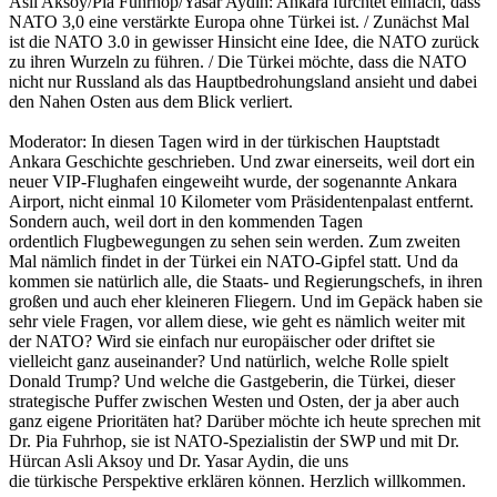
Asli Aksoy/Pia Fuhrhop/Yasar Aydin: Ankara fürchtet einfach, dass
NATO 3,0 eine verstärkte Europa ohne Türkei ist. / Zunächst Mal
ist die NATO 3.0 in gewisser Hinsicht eine Idee, die NATO zurück
zu ihren Wurzeln zu führen. / Die Türkei möchte, dass die NATO
nicht nur Russland als das Hauptbedrohungsland ansieht und dabei
den Nahen Osten aus dem Blick verliert.
Moderator: In diesen Tagen wird in der türkischen Hauptstadt
Ankara Geschichte geschrieben. Und zwar einerseits, weil dort ein
neuer VIP-Flughafen eingeweiht wurde, der sogenannte Ankara
Airport, nicht einmal 10 Kilometer vom Präsidentenpalast entfernt.
Sondern auch, weil dort in den kommenden Tagen
ordentlich Flugbewegungen zu sehen sein werden. Zum zweiten
Mal nämlich findet in der Türkei ein NATO-Gipfel statt. Und da
kommen sie natürlich alle, die Staats- und Regierungschefs, in ihren
großen und auch eher kleineren Fliegern. Und im Gepäck haben sie
sehr viele Fragen, vor allem diese, wie geht es nämlich weiter mit
der NATO? Wird sie einfach nur europäischer oder driftet sie
vielleicht ganz auseinander? Und natürlich, welche Rolle spielt
Donald Trump? Und welche die Gastgeberin, die Türkei, dieser
strategische Puffer zwischen Westen und Osten, der ja aber auch
ganz eigene Prioritäten hat? Darüber möchte ich heute sprechen mit
Dr. Pia Fuhrhop, sie ist NATO-Spezialistin der SWP und mit Dr.
Hürcan Asli Aksoy und Dr. Yasar Aydin, die uns
die türkische Perspektive erklären können. Herzlich willkommen.