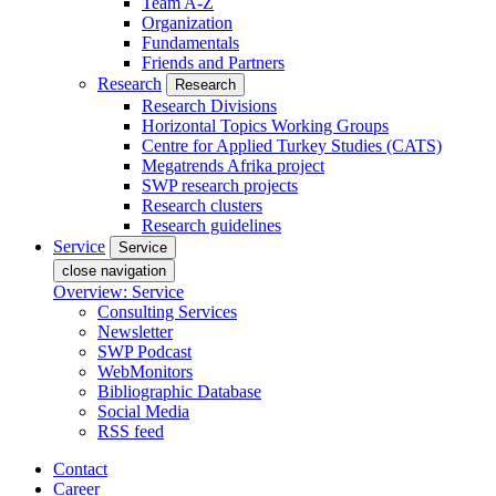
Team A-Z
Organization
Fundamentals
Friends and Partners
Research
Research
Research Divisions
Horizontal Topics Working Groups
Centre for Applied Turkey Studies (CATS)
Megatrends Afrika project
SWP research projects
Research clusters
Research guidelines
Service
Service
close navigation
Overview: Service
Consulting Services
Newsletter
SWP Podcast
WebMonitors
Bibliographic Database
Social Media
RSS feed
Contact
Career