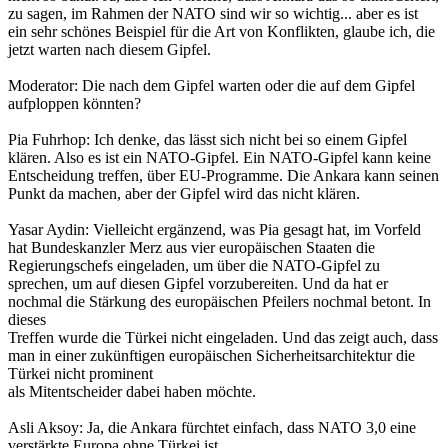
zu sagen, im Rahmen der NATO sind wir so wichtig... aber es ist
ein sehr schönes Beispiel für die Art von Konflikten, glaube ich, die
jetzt warten nach diesem Gipfel.
Moderator: Die nach dem Gipfel warten oder die auf dem Gipfel
aufploppen könnten?
Pia Fuhrhop: Ich denke, das lässt sich nicht bei so einem Gipfel
klären. Also es ist ein NATO-Gipfel. Ein NATO-Gipfel kann keine
Entscheidung treffen, über EU-Programme. Die Ankara kann seinen
Punkt da machen, aber der Gipfel wird das nicht klären.
Yasar Aydin: Vielleicht ergänzend, was Pia gesagt hat, im Vorfeld
hat Bundeskanzler Merz aus vier europäischen Staaten die
Regierungschefs eingeladen, um über die NATO-Gipfel zu
sprechen, um auf diesen Gipfel vorzubereiten. Und da hat er
nochmal die Stärkung des europäischen Pfeilers nochmal betont. In
dieses
Treffen wurde die Türkei nicht eingeladen. Und das zeigt auch, dass
man in einer zukünftigen europäischen Sicherheitsarchitektur die
Türkei nicht prominent
als Mitentscheider dabei haben möchte.
Asli Aksoy: Ja, die Ankara fürchtet einfach, dass NATO 3,0 eine
verstärkte Europa ohne Türkei ist.