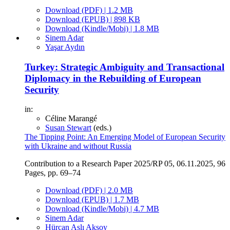
Download (PDF) | 1.2 MB
Download (EPUB) | 898 KB
Download (Kindle/Mobi) | 1.8 MB
Sinem Adar
Yaşar Aydın
Turkey: Strategic Ambiguity and Transactional
Diplomacy in the Rebuilding of European
Security
in:
Céline Marangé
Susan Stewart
(eds.)
The Tipping Point: An Emerging Model of European Security
with Ukraine and without Russia
Contribution to a Research Paper 2025/RP 05, 06.11.2025, 96
Pages, pp. 69–74
Download (PDF) | 2.0 MB
Download (EPUB) | 1.7 MB
Download (Kindle/Mobi) | 4.7 MB
Sinem Adar
Hürcan Aslı Aksoy