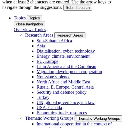
when at least 2 characters are entered. Use the arrow keys to
navigate through the suggestions.
Submit search
Topics
Topics
close navigation
Overview: Topics
Research Areas
Research Areas
Sub-Saharan Africa
Asia
Digitalisation, cyber, technology
Energy, climate, environment
EU, Europe
Latin America and the Caribbean
Migration, development cooperation
Non-state violence
North Africa and Middle East
Russia, E. Europe, Central Asia
Security and defence policy
Turkey
UN, global governance, int. law
USA, Canada
Economics, trade, resources
Thematic Working Groups
Thematic Working Groups
International cooperation in the context of