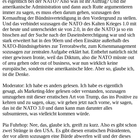
es eigentlich bei der NATO? Also was ist ihr Auftrag? Und die
amerikanische Administration und dann auch Rutte argumentieren
immer zu sagen, es muss eben darum gehen, sozusagen den
Kernauftrag der Bündnisverteidigung in den Vordergrund zu stellen.
Und das verbindet sozusagen die NATO des Kalten Krieges 1.0 mit
der heute und unterscheidet sie von 2.0, in der die NATO ja so ein
bisschen auf der Suche nach der Daseinsberechtigung war und sich
stark erweitert hat in den 90ern und eben Einsätze außerhalb des
NATO-Bündnisgebietes zur Terrorabwehr, zum Krisenmanagement
sozusagen zur zentralen Aufgabe erklärt hat. Entbehrt natürlich nicht
einer gewissen Ironie, weil das Diktum, also die NATO müsste out
of area gehen oder out of business, war nun wirklich keine
europäische, sondern eine amerikanische Idee. Aber so, glaube ich,
ist die Denke.
Moderator: Ich habe es anders gelesen. Ich habe es eigentlich
gesagt, als Marketing-Idee gelesen oder verstanden, sozusagen
umzugehen mit dieser erratischen Art von Trump, das ins Positive zu
kehren und zu sagen, okay, wir gehen jetzt nach vorne, wir sagen,
das ist die NATO 3.0 und dann kann man darunter alles
subsumieren, was vielleicht kommen würde.
Pia Fuhrhop: Nee, das, glaube ich, greift zu kurz. Also es gibt schon
zwei Stränge in den USA. Es gibt diesen erratischen Präsidenten,
der vor allem sozusagen eine Bürde abwerfen will und der dieses