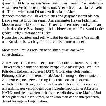
grünen Licht Russlands in Syrien einzumarschieren. Das fanden die
westlichen Verbündeten nicht so gut. Aber seit ein paar Jahren geht
die Türkei wieder auf Distanz zu Russland. Aber
dennoch möchte die Türkei mit Russland gesprächsbereit bleiben.
Deswegen hat Erdogan seinen Außenminister Hakan Fidan nach
Moskau geschickt vor ein paar Tagen. Und entsprechend will man
auch, dass diese Beziehungen nicht abbrechen, weil Russland ist der
größte Erdgaslieferant der Türkei.
Russische Touristen sind sehr wichtig für die türkische Wirtschaft
und Russland ist wichtig für türkische Bauunternehmen.
Moderator: Frau Aksoy, ich hatte Ihnen quasi das Wort
abgeschnitten.
Asli Aksoy: Ja, ich wollte eigentlich über die konkreten Ziele der
Türkei auch die innenpolitische Perspektive hinzufügen. Weil für
Präsident Erdogan ist dieser NATO-Gipfel eine Gelegenheit,
Führungsstärke und internationale Anerkennung zu demonstrieren.
Aber zur eigenen Bevölkerung lautet die Botschaft so,trotz
wirtschaftlicher Krise, politischer Unruhe, bleibt die Türkei als ein
unverzichtbarer verbündeter oder sicherheitspolitischer Akteur in
NATO. und sie inszeniert sich als eine selbstbewusste Macht. Und
daher gilt auch dieser Gipfel, oder kann man das so interpretieren,
das ist für eigene Legitimation.