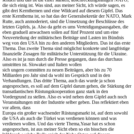
die sich einig ist. Was sind, aus meiner Sicht, ich würde sagen, es
gibt drei Kernthemen und eine Wildcard auf diesem Gipfel. Das
erste Kernthema ist, so hat das der Generalsekretär der NATO, Mark
Rutte, auch anmoderiert, sind die Umsetzung der Beschlüsse des
letzten Gipfels, ja. Also da geht es ums Verteidigungsausgaben, die
eben graduell anwachsen sollen auf fünf Prozent und um eine
Neuverteilung der militärischen Beiträge und Lasten im Bündnis
weg von den USA hin zu den anderen Mitgliedern. Das ist das erste
Thema. Das zweite Thema sind möglichst konkrete und langfristige
finanzielle Zusagen für militärische Unterstützung für die Ukraine.
Also es ist ja nun durch die Presse gegangen, dass das durchaus
umstritten ist. Slowakei und Italien wollen
sich ungern committen zu neuen Beiträgen, aber bis zu 70
Milliarden pro Jahr sind da wohl im Gespräch und in den
Verhandlungen. Das dritte Thema, auch das wurde ja schon
angesprochen, es soll auf dem Gipfel darum gehen, die Stärkung der
transatlantischen Rüstungskooperation ganz stark in den
Vordergrund zu stellen. Also es wird neben dem Gipfel auch noch
Veranstaltungen mit der Industrie selber geben. Das reflektiert eben
vor allem, dass
Europa ein großer wachsender Rüstungsmarkt ist, auf dem sowohl
die USA als auch die Türkei was verdienen können und was
verdienen wollen. Und das vierte Thema,Yasar hat es schon
angesprochen, ist aus meiner Sicht eben so ein bisschen die