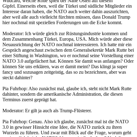
Wildcard, welche Rolle spielt der Nahe Osten auf diesem
Gipfel. Einerseits eben, weil die Türkei und südliche Mitglieder ein
Interesse daran haben, die NATO auch weiter dahin auszurichten,
aber weil alle auch vielleicht fürchten müssen, dass Donald Trump
hier nochmal mit speziellen Forderungen um die Ecke kommt.
Moderator: Ich würde gleich zur Rüstungsindustrie kommen und
dem Zusammenhang Türkei, Europa, USA. Mich würde aber diese
Neuausrichtung der NATO nochmal interessieren. Ich hatte mir ein
Gespräch angeschaut zwischen dem Generalsekretär Mark Rutte bei
einer Stiftung in Washington, wo er nochmal seine Vorstellung einer
NATO 3.0 aufgefächert hat. Können Sie damit was anfangen? Oder
können Sie uns erklären, was er damit meint? Das klingt ja super
fancy und sozusagen zeitgeistig, das so zu bezeichnen, aber was
steckt dahinter?
Pia Fuhrhop: Also zunächst mal, glaube ich, steht nicht Mark Rutte
dahinter, sondern die amerikanische Administration, die diesen
Terminus zuerst geprägt hat.
Moderator: Er gilt ja auch als Trump-Flüsterer.
Pia Fuhrhop: Genau. Also ich glaube, zunächst mal ist die NATO
3.0 in gewisser Hinsicht eine Idee, die NATO zurück zu ihren
Wurzeln zu führen. Und zwar mit Blick auf die Frage, worum geht