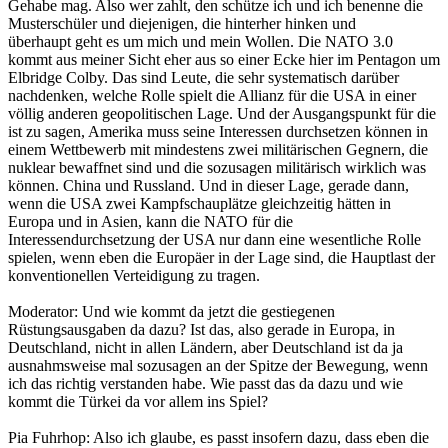
Gehabe mag. Also wer zahlt, den schütze ich und ich benenne die
Musterschüler und diejenigen, die hinterher hinken und
überhaupt geht es um mich und mein Wollen. Die NATO 3.0
kommt aus meiner Sicht eher aus so einer Ecke hier im Pentagon um
Elbridge Colby. Das sind Leute, die sehr systematisch darüber
nachdenken, welche Rolle spielt die Allianz für die USA in einer
völlig anderen geopolitischen Lage. Und der Ausgangspunkt für die
ist zu sagen, Amerika muss seine Interessen durchsetzen können in
einem Wettbewerb mit mindestens zwei militärischen Gegnern, die
nuklear bewaffnet sind und die sozusagen militärisch wirklich was
können. China und Russland. Und in dieser Lage, gerade dann,
wenn die USA zwei Kampfschauplätze gleichzeitig hätten in
Europa und in Asien, kann die NATO für die
Interessendurchsetzung der USA nur dann eine wesentliche Rolle
spielen, wenn eben die Europäer in der Lage sind, die Hauptlast der
konventionellen Verteidigung zu tragen.
Moderator: Und wie kommt da jetzt die gestiegenen
Rüstungsausgaben da dazu? Ist das, also gerade in Europa, in
Deutschland, nicht in allen Ländern, aber Deutschland ist da ja
ausnahmsweise mal sozusagen an der Spitze der Bewegung, wenn
ich das richtig verstanden habe. Wie passt das da dazu und wie
kommt die Türkei da vor allem ins Spiel?
Pia Fuhrhop: Also ich glaube, es passt insofern dazu, dass eben die