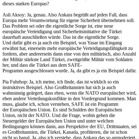
dieses starken Europas?
Asli Aksoy: Ja, genau. Also Ankara begrüßt auf jeden Fall, dass
Europa mehr Verantwortung für eigene Sicherheit übernehmen soll.
Das Problem sei oder die eigentliche Sorge ist, eine neue
europäische Verteidigung und Sicherheitsinitiative die Türkei
dauerhaft ausschließen würde. Das ist die eigentliche Sorge.
Und dafür gibt es ja auch ein Beispiel, was Yasar im Eingang
erwähnt hat, einerseits mehr europäische Verteidigungsfähigkeit zu
fordern, aber andererseits dann eine von den militärisch, also Anzahl
der Militär stärkste Land Türkei, zweitgrößte Militär vom Soldaten
her, und dass die Türkei aus dem SAFE-
Programm ausgeschlossen wurde. Ja, da gibt es ja ein Beispiel dafür.
Pia Fuhrhop: Ja, ich meine, ich finde, das ist wirklich so ein
instruktives Beispiel. Also Großbritannien hat sich ja auch
wahnsinnig geärgert, dass eben, wenn die NATO europäischer wird,
eben andere Verteilungskonflikte in den Vordergrund kommen. Man
muss, glaube ich, schon verstehen, SAFE ist ein Programm
der Europäischen Union. Es sind Schulden der Europäischen
Union, nicht der NATO. Und die Frage, wohin gehen die
Steuergelder der Europäischen Union und unter welchen
Bedingungen können dann, aus Perspektive der EU, Drittstaaten, sei
es Großbritannien, die Türkei, Kanada, profitieren, die ist schon
nicht so banal. Ja, also ich verstehe, dass Ankara das so anmoderiert,