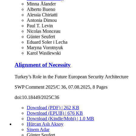
Minna Ålander
Alberto Bueno
Alessia Chiriatti
Antonia Dimou
Paul T. Levin
Nicolas Monceau
Günter Seufert
Eduard Soler i Lecha
Maryna Vorotnyuk
Karol Wasilewski
Alignment of Necessity
Turkey’s Role in the Future European Security Architecture
SWP Comment 2025/C 36, 07.08.2025, 8 Pages
doi:10.18449/2025C36
Download (PDF) | 262 KB
Download (EPUB) | 676 KB
Download (Kindle/Mobi) | 1.0 MB
Hürcan Aslı Aksoy
Sinem Adar
Günter Seufert