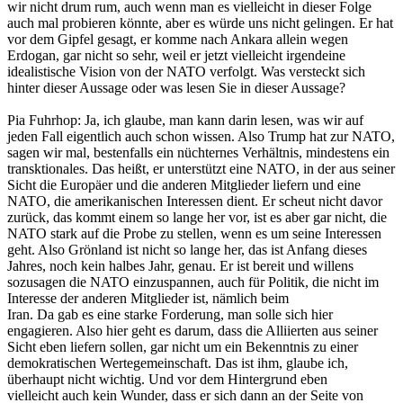
wir nicht drum rum, auch wenn man es vielleicht in dieser Folge
auch mal probieren könnte, aber es würde uns nicht gelingen. Er hat
vor dem Gipfel gesagt, er komme nach Ankara allein wegen
Erdogan, gar nicht so sehr, weil er jetzt vielleicht irgendeine
idealistische Vision von der NATO verfolgt. Was versteckt sich
hinter dieser Aussage oder was lesen Sie in dieser Aussage?
Pia Fuhrhop: Ja, ich glaube, man kann darin lesen, was wir auf
jeden Fall eigentlich auch schon wissen. Also Trump hat zur NATO,
sagen wir mal, bestenfalls ein nüchternes Verhältnis, mindestens ein
transktionales. Das heißt, er unterstützt eine NATO, in der aus seiner
Sicht die Europäer und die anderen Mitglieder liefern und eine
NATO, die amerikanischen Interessen dient. Er scheut nicht davor
zurück, das kommt einem so lange her vor, ist es aber gar nicht, die
NATO stark auf die Probe zu stellen, wenn es um seine Interessen
geht. Also Grönland ist nicht so lange her, das ist Anfang dieses
Jahres, noch kein halbes Jahr, genau. Er ist bereit und willens
sozusagen die NATO einzuspannen, auch für Politik, die nicht im
Interesse der anderen Mitglieder ist, nämlich beim
Iran. Da gab es eine starke Forderung, man solle sich hier
engagieren. Also hier geht es darum, dass die Alliierten aus seiner
Sicht eben liefern sollen, gar nicht um ein Bekenntnis zu einer
demokratischen Wertegemeinschaft. Das ist ihm, glaube ich,
überhaupt nicht wichtig. Und vor dem Hintergrund eben
vielleicht auch kein Wunder, dass er sich dann an der Seite von