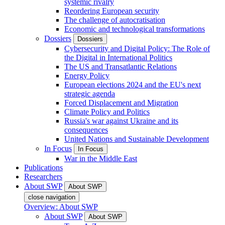
systemic rivalry
Reordering European security
The challenge of autocratisation
Economic and technological transformations
Dossiers
Dossiers
Cybersecurity and Digital Policy: The Role of
the Digital in International Politics
The US and Transatlantic Relations
Energy Policy
European elections 2024 and the EU's next
strategic agenda
Forced Displacement and Migration
Climate Policy and Politics
Russia's war against Ukraine and its
consequences
United Nations and Sustainable Development
In Focus
In Focus
War in the Middle East
Publications
Researchers
About SWP
About SWP
close navigation
Overview: About SWP
About SWP
About SWP