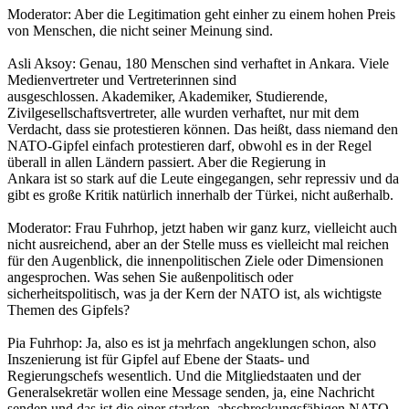
Moderator: Aber die Legitimation geht einher zu einem hohen Preis
von Menschen, die nicht seiner Meinung sind.
Asli Aksoy: Genau, 180 Menschen sind verhaftet in Ankara. Viele
Medienvertreter und Vertreterinnen sind
ausgeschlossen. Akademiker, Akademiker, Studierende,
Zivilgesellschaftsvertreter, alle wurden verhaftet, nur mit dem
Verdacht, dass sie protestieren können. Das heißt, dass niemand den
NATO-Gipfel einfach protestieren darf, obwohl es in der Regel
überall in allen Ländern passiert. Aber die Regierung in
Ankara ist so stark auf die Leute eingegangen, sehr repressiv und da
gibt es große Kritik natürlich innerhalb der Türkei, nicht außerhalb.
Moderator: Frau Fuhrhop, jetzt haben wir ganz kurz, vielleicht auch
nicht ausreichend, aber an der Stelle muss es vielleicht mal reichen
für den Augenblick, die innenpolitischen Ziele oder Dimensionen
angesprochen. Was sehen Sie außenpolitisch oder
sicherheitspolitisch, was ja der Kern der NATO ist, als wichtigste
Themen des Gipfels?
Pia Fuhrhop: Ja, also es ist ja mehrfach angeklungen schon, also
Inszenierung ist für Gipfel auf Ebene der Staats- und
Regierungschefs wesentlich. Und die Mitgliedstaaten und der
Generalsekretär wollen eine Message senden, ja, eine Nachricht
senden und das ist die einer starken, abschreckungsfähigen NATO,