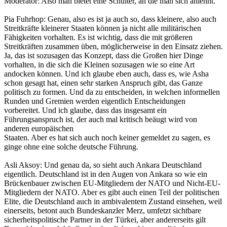
Moderator: Also man bietet eine Schulter, an die man sich anlehnt.
Pia Fuhrhop: Genau, also es ist ja auch so, dass kleinere, also auch
Streitkräfte kleinerer Staaten können ja nicht alle militärischen
Fähigkeiten vorhalten. Es ist wichtig, dass die mit größeren
Streitkräften zusammen üben, möglicherweise in den Einsatz ziehen.
Ja, das ist sozusagen das Konzept, dass die Großen hier Dinge
vorhalten, in die sich die Kleinen sozusagen wie so eine Art
andocken können. Und ich glaube eben auch, dass es, wie Asha
schon gesagt hat, einen sehr starken Anspruch gibt, das Ganze
politisch zu formen. Und da zu entscheiden, in welchen informellen
Runden und Gremien werden eigentlich Entscheidungen
vorbereitet. Und ich glaube, dass das insgesamt ein
Führungsanspruch ist, der auch mal kritisch beäugt wird von
anderen europäischen
Staaten. Aber es hat sich auch noch keiner gemeldet zu sagen, es
ginge ohne eine solche deutsche Führung.
Asli Aksoy: Und genau da, so sieht auch Ankara Deutschland
eigentlich. Deutschland ist in den Augen von Ankara so wie ein
Brückenbauer zwischen EU-Mitgliedern der NATO und Nicht-EU-
Mitgliedern der NATO. Aber es gibt auch einen Teil der politischen
Elite, die Deutschland auch in ambivalentem Zustand einsehen, weil
einerseits, betont auch Bundeskanzler Merz, umfetzt sichtbare
sicherheitspolitische Partner in der Türkei, aber andererseits gilt