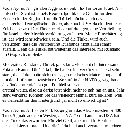
Yasar Aydin: Als größten Aggressor denkt die Türkei an Israel. Aus
türkischer Sicht ist Israels Regionalpolitik eine Gefahr für den
Frieden in der Region. Und die Türkei möchte auch das
entsprechend europäische Länder, aber auch USA da ein deutliches
Zeichen setzen. Die Türkei wird darauf drängen, eine Verurteilung
für Israel in der Abschlusserklärung zu haben. Meine Einschätzung
ist, das wird sehr schwierig sein. Und die Türkei wird auch
versuchen, dass die Verurteilung Russlands nicht allzu scharf
ausfällt. Denn die Türkei hat weiterhin das Interesse, mit Russland
im Gespräch zu bleiben.
Moderator: Russland, Türkei, ganz kurz vielleicht ein interessanter
Fakt am Rande. Die Türkei, die hatten, ich verkürze das jetzt sehr
stark, die Türkei hatte sich sozusagen russisches Material angekauft,
um den Luftraum abzusichern. Woraufhin die NATO gesagt hatte,
das finden wir nicht so gut. Du bleibst jetzt
erstmal weiter, also du darfst jetzt nicht mehr so nah ran an uns. Sehr
stark verkürzt. Können Sie das vielleicht einmal kurz erklären, weil
es vielleicht für den Hintergrund gar nicht so unwichtig ist?
Yasar Aydin: Auf jeden Fall. Es ging um das Abwehrsystem S-400.
Trotz Signale aus dem Westen, aus NATO und auch aus USA hat
die Türkei das erworben. Für viel Geld, aber nicht in Betrieb
gestellt. Liegen brach. Und die Türkei hat auch versucht, mit einem