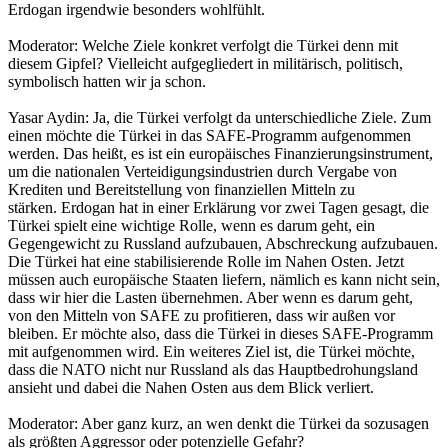
Erdogan irgendwie besonders wohlfühlt.
Moderator: Welche Ziele konkret verfolgt die Türkei denn mit
diesem Gipfel? Vielleicht aufgegliedert in militärisch, politisch,
symbolisch hatten wir ja schon.
Yasar Aydin: Ja, die Türkei verfolgt da unterschiedliche Ziele. Zum
einen möchte die Türkei in das SAFE-Programm aufgenommen
werden. Das heißt, es ist ein europäisches Finanzierungsinstrument,
um die nationalen Verteidigungsindustrien durch Vergabe von
Krediten und Bereitstellung von finanziellen Mitteln zu
stärken. Erdogan hat in einer Erklärung vor zwei Tagen gesagt, die
Türkei spielt eine wichtige Rolle, wenn es darum geht, ein
Gegengewicht zu Russland aufzubauen, Abschreckung aufzubauen.
Die Türkei hat eine stabilisierende Rolle im Nahen Osten. Jetzt
müssen auch europäische Staaten liefern, nämlich es kann nicht sein,
dass wir hier die Lasten übernehmen. Aber wenn es darum geht,
von den Mitteln von SAFE zu profitieren, dass wir außen vor
bleiben. Er möchte also, dass die Türkei in dieses SAFE-Programm
mit aufgenommen wird. Ein weiteres Ziel ist, die Türkei möchte,
dass die NATO nicht nur Russland als das Hauptbedrohungsland
ansieht und dabei die Nahen Osten aus dem Blick verliert.
Moderator: Aber ganz kurz, an wen denkt die Türkei da sozusagen
als größten Aggressor oder potenzielle Gefahr?