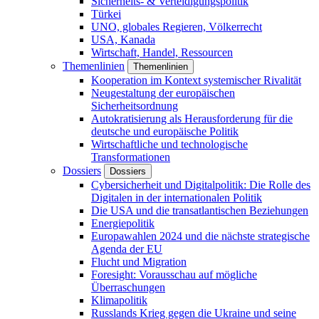
Sicherheits- & Verteidigungspolitik
Türkei
UNO, globales Regieren, Völkerrecht
USA, Kanada
Wirtschaft, Handel, Ressourcen
Themenlinien
Themenlinien
Kooperation im Kontext systemischer Rivalität
Neugestaltung der europäischen
Sicherheitsordnung
Autokratisierung als Herausforderung für die
deutsche und europäische Politik
Wirtschaftliche und technologische
Transformationen
Dossiers
Dossiers
Cybersicherheit und Digitalpolitik: Die Rolle des
Digitalen in der internationalen Politik
Die USA und die transatlantischen Beziehungen
Energiepolitik
Europawahlen 2024 und die nächste strategische
Agenda der EU
Flucht und Migration
Foresight: Vorausschau auf mögliche
Überraschungen
Klimapolitik
Russlands Krieg gegen die Ukraine und seine