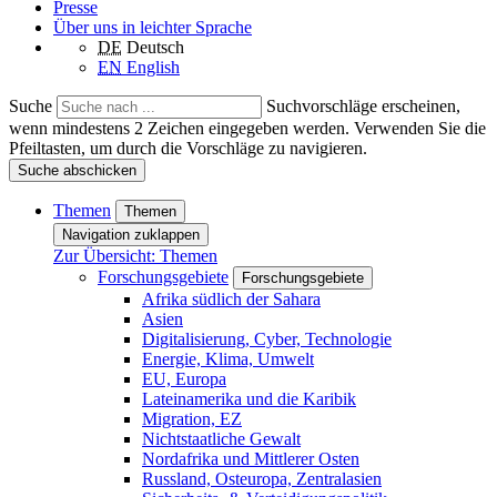
Presse
Über uns in leichter Sprache
DE
Deutsch
EN
English
Suche
Suchvorschläge erscheinen,
wenn mindestens 2 Zeichen eingegeben werden. Verwenden Sie die
Pfeiltasten, um durch die Vorschläge zu navigieren.
Suche abschicken
Themen
Themen
Navigation zuklappen
Zur Übersicht: Themen
Forschungsgebiete
Forschungsgebiete
Afrika südlich der Sahara
Asien
Digitalisierung, Cyber, Technologie
Energie, Klima, Umwelt
EU, Europa
Lateinamerika und die Karibik
Migration, EZ
Nichtstaatliche Gewalt
Nordafrika und Mittlerer Osten
Russland, Osteuropa, Zentralasien