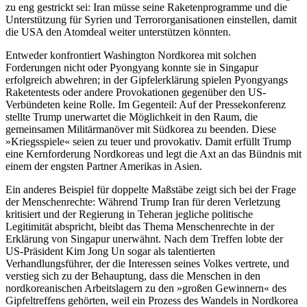
zu eng gestrickt sei: Iran müsse seine Raketenprogramme und die
Unterstützung für Syrien und Terrororganisationen einstellen, damit
die USA den Atomdeal weiter unterstützen könnten.
Entweder konfrontiert Washington Nordkorea mit solchen
Forderungen nicht oder Pyongyang konnte sie in Singapur
erfolgreich abwehren; in der Gipfelerklärung spielen Pyongyangs
Raketentests oder andere Provokationen gegenüber den US-
Verbündeten keine Rolle. Im Gegenteil: Auf der Pressekonferenz
stellte Trump unerwartet die Möglichkeit in den Raum, die
gemeinsamen Militärmanöver mit Südkorea zu beenden. Diese
»Kriegsspiele« seien zu teuer und provokativ. Damit erfüllt Trump
eine Kernforderung Nordkoreas und legt die Axt an das Bündnis mit
einem der engsten Partner Amerikas in Asien.
Ein anderes Beispiel für doppelte Maßstäbe zeigt sich bei der Frage
der Menschenrechte: Während Trump Iran für deren Verletzung
kritisiert und der Regierung in Teheran jegliche politische
Legitimität abspricht, bleibt das Thema Menschenrechte in der
Erklärung von Singapur unerwähnt. Nach dem Treffen lobte der
US-Präsident Kim Jong Un sogar als talentierten
Verhandlungsführer, der die Interessen seines Volkes vertrete, und
verstieg sich zu der Behauptung, dass die Menschen in den
nordkoreanischen Arbeitslagern zu den »großen Gewinnern« des
Gipfeltreffens gehörten, weil ein Prozess des Wandels in Nordkorea