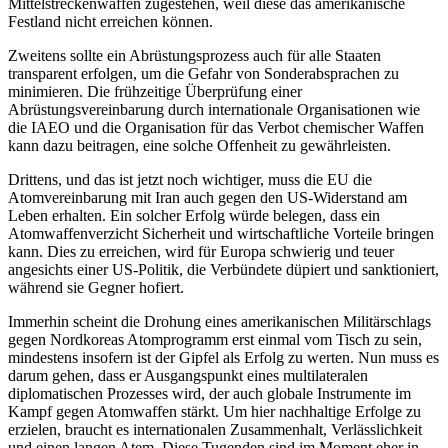
Mittelstreckenwaffen zugestehen, weil diese das amerikanische
Festland nicht erreichen können.
Zweitens sollte ein Abrüstungsprozess auch für alle Staaten
transparent erfolgen, um die Gefahr von Sonderabsprachen zu
minimieren. Die frühzeitige Überprüfung einer
Abrüstungsvereinbarung durch internationale Organisationen wie
die IAEO und die Organisation für das Verbot chemischer Waffen
kann dazu beitragen, eine solche Offenheit zu gewährleisten.
Drittens, und das ist jetzt noch wichtiger, muss die EU die
Atomvereinbarung mit Iran auch gegen den US-Widerstand am
Leben erhalten. Ein solcher Erfolg würde belegen, dass ein
Atomwaffenverzicht Sicherheit und wirtschaftliche Vorteile bringen
kann. Dies zu erreichen, wird für Europa schwierig und teuer
angesichts einer US-Politik, die Verbündete düpiert und sanktioniert,
während sie Gegner hofiert.
Immerhin scheint die Drohung eines amerikanischen Militärschlags
gegen Nordkoreas Atomprogramm erst einmal vom Tisch zu sein,
mindestens insofern ist der Gipfel als Erfolg zu werten. Nun muss es
darum gehen, dass er Ausgangspunkt eines multilateralen
diplomatischen Prozesses wird, der auch globale Instrumente im
Kampf gegen Atomwaffen stärkt. Um hier nachhaltige Erfolge zu
erzielen, braucht es internationalen Zusammenhalt, Verlässlichkeit
und einen langen Atem. Diese Tugenden sind im Moment eher in