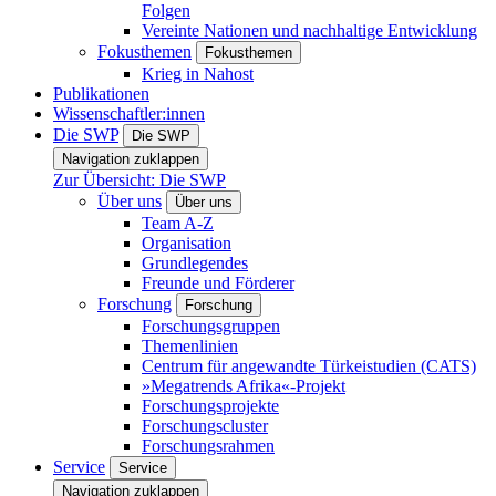
Folgen
Vereinte Nationen und nachhaltige Entwicklung
Fokusthemen
Fokusthemen
Krieg in Nahost
Publikationen
Wissenschaftler:innen
Die SWP
Die SWP
Navigation zuklappen
Zur Übersicht: Die SWP
Über uns
Über uns
Team A-Z
Organisation
Grundlegendes
Freunde und Förderer
Forschung
Forschung
Forschungsgruppen
Themenlinien
Centrum für angewandte Türkeistudien (CATS)
»Megatrends Afrika«-Projekt
Forschungsprojekte
Forschungscluster
Forschungsrahmen
Service
Service
Navigation zuklappen