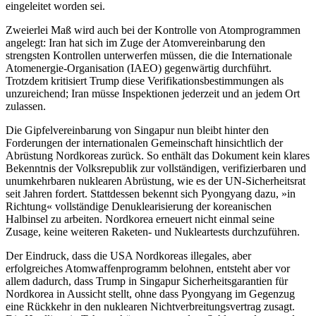
eingeleitet worden sei.
Zweierlei Maß wird auch bei der Kontrolle von Atomprogrammen
angelegt: Iran hat sich im Zuge der Atomvereinbarung den
strengsten Kontrollen unterwerfen müssen, die die Internationale
Atomenergie-Organisation (IAEO) gegenwärtig durchführt.
Trotzdem kritisiert Trump diese Verifikationsbestimmungen als
unzureichend; Iran müsse Inspektionen jederzeit und an jedem Ort
zulassen.
Die Gipfelvereinbarung von Singapur nun bleibt hinter den
Forderungen der internationalen Gemeinschaft hinsichtlich der
Abrüstung Nordkoreas zurück. So enthält das Dokument kein klares
Bekenntnis der Volksrepublik zur vollständigen, verifizierbaren und
unumkehrbaren nuklearen Abrüstung, wie es der UN-Sicherheitsrat
seit Jahren fordert. Stattdessen bekennt sich Pyongyang dazu, »in
Richtung« vollständige Denuklearisierung der koreanischen
Halbinsel zu arbeiten. Nordkorea erneuert nicht einmal seine
Zusage, keine weiteren Raketen- und Nukleartests durchzuführen.
Der Eindruck, dass die USA Nordkoreas illegales, aber
erfolgreiches Atomwaffenprogramm belohnen, entsteht aber vor
allem dadurch, dass Trump in Singapur Sicherheitsgarantien für
Nordkorea in Aussicht stellt, ohne dass Pyongyang im Gegenzug
eine Rückkehr in den nuklearen Nichtverbreitungsvertrag zusagt.