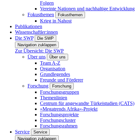
Folgen
Vereinte Nationen und nachhaltige Entwicklung
Fokusthemen
Fokusthemen
Krieg in Nahost
Publikationen
Wissenschaftler:innen
Die SWP
Die SWP
Navigation zuklappen
Zur Übersicht: Die SWP
Über uns
Über uns
Team A-Z
Organisation
Grundlegendes
Freunde und Förderer
Forschung
Forschung
Forschungsgruppen
Themenlinien
Centrum für angewandte Türkeistudien (CATS)
»Megatrends Afrika«-Projekt
Forschungsprojekte
Forschungscluster
Forschungsrahmen
Service
Service
Navigation zuklappen