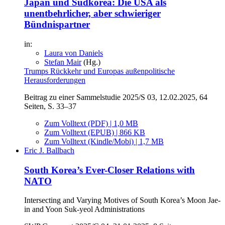
Japan und Südkorea: Die USA als
unentbehrlicher, aber schwieriger
Bündnispartner
in:
Laura von Daniels
Stefan Mair
(Hg.)
Trumps Rückkehr und Europas außenpolitische
Herausforderungen
Beitrag zu einer Sammelstudie 2025/S 03, 12.02.2025, 64
Seiten, S. 33–37
Zum Volltext (PDF) | 1,0 MB
Zum Volltext (EPUB) | 866 KB
Zum Volltext (Kindle/Mobi) | 1,7 MB
Eric J. Ballbach
South Korea’s Ever-Closer Relations with
NATO
Intersecting and Varying Motives of South Korea’s Moon Jae-
in and Yoon Suk-yeol Administrations