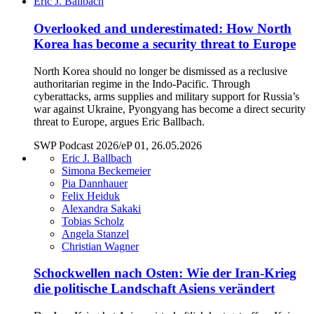
Eric J. Ballbach
Overlooked and underestimated: How North
Korea has become a security threat to Europe
North Korea should no longer be dismissed as a reclusive
authoritarian regime in the Indo-Pacific. Through
cyberattacks, arms supplies and military support for Russia’s
war against Ukraine, Pyongyang has become a direct security
threat to Europe, argues Eric Ballbach.
SWP Podcast 2026/eP 01, 26.05.2026
Eric J. Ballbach
Simona Beckemeier
Pia Dannhauer
Felix Heiduk
Alexandra Sakaki
Tobias Scholz
Angela Stanzel
Christian Wagner
Schockwellen nach Osten: Wie der Iran-Krieg
die politische Landschaft Asiens verändert