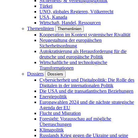
Sicherheits- & Verteidigungspolitik
Türkei
UNO, globales Regieren, Völkerrecht
USA, Kanada
Wirtschaft, Handel, Ressourcen
Themenlinien
Themenlinien
Kooperation im Kontext systemischer Rivalität
Neugestaltung der europäischen
Sicherheitsordnung
Autokratisierung als Herausforderung für die
deutsche und europäische Politik
Wirtschaftliche und technologische
Transformationen
Dossiers
Dossiers
Cybersicherheit und Digitalpolitik: Die Rolle des
Digitalen in der internationalen Politik
Die USA und die transatlantischen Beziehungen
Energiepolitik
Europawahlen 2024 und die nächste strategische
Agenda der EU
Flucht und Migration
Foresight: Vorausschau auf mögliche
Überraschungen
Klimapolitik
Russlands Krieg gegen die Ukraine und seine