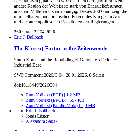
Der Iran-Krieg hat Asien wirtschaftlich hart getroffen. Keine
andere Region der Welt ist so stark von Energielieferungen
aus dem Mittleren Osten abhängig. Dieses 360 Grad zeigt die
unmittelbaren innenpolitischen Folgen des Krieges in Asien
und die außenpolitischen Reaktionen der Regierungen.
360 Grad, 27.04.2026
Eric J. Ballbach
The K(orea)-Factor in the Zeitenwende
South Korea and the Rebuilding of Germany’s Defence
Industrial Base
SWP Comment 2026/C 04, 28.01.2026, 8 Seiten
doi:10.18449/2026C04
Zum Volltext (PDF) | 1,2 MB
Zum Volltext (EPUB) | 657 KB
Zum Volltext (Kindle/Mobi) | 1,0 MB
Eric J. Ballbach
Jonas Läster
Alexandra Sakaki