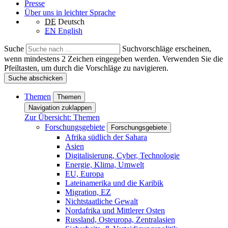
Presse
Über uns in leichter Sprache
DE
Deutsch
EN
English
Suche
Suchvorschläge erscheinen,
wenn mindestens 2 Zeichen eingegeben werden. Verwenden Sie die
Pfeiltasten, um durch die Vorschläge zu navigieren.
Suche abschicken
Themen
Themen
Navigation zuklappen
Zur Übersicht: Themen
Forschungsgebiete
Forschungsgebiete
Afrika südlich der Sahara
Asien
Digitalisierung, Cyber, Technologie
Energie, Klima, Umwelt
EU, Europa
Lateinamerika und die Karibik
Migration, EZ
Nichtstaatliche Gewalt
Nordafrika und Mittlerer Osten
Russland, Osteuropa, Zentralasien