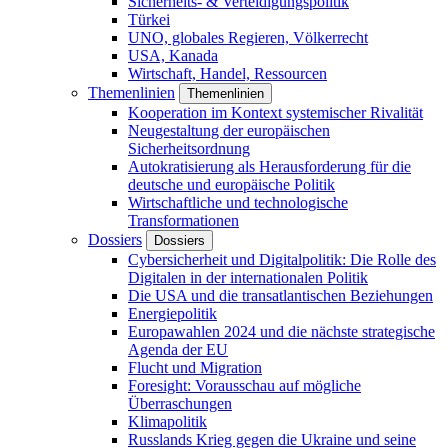
Sicherheits- & Verteidigungspolitik
Türkei
UNO, globales Regieren, Völkerrecht
USA, Kanada
Wirtschaft, Handel, Ressourcen
Themenlinien
Themenlinien
Kooperation im Kontext systemischer Rivalität
Neugestaltung der europäischen
Sicherheitsordnung
Autokratisierung als Herausforderung für die
deutsche und europäische Politik
Wirtschaftliche und technologische
Transformationen
Dossiers
Dossiers
Cybersicherheit und Digitalpolitik: Die Rolle des
Digitalen in der internationalen Politik
Die USA und die transatlantischen Beziehungen
Energiepolitik
Europawahlen 2024 und die nächste strategische
Agenda der EU
Flucht und Migration
Foresight: Vorausschau auf mögliche
Überraschungen
Klimapolitik
Russlands Krieg gegen die Ukraine und seine