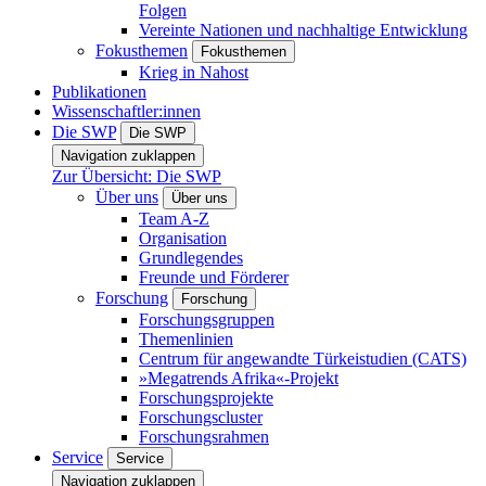
Folgen
Vereinte Nationen und nachhaltige Entwicklung
Fokusthemen
Fokusthemen
Krieg in Nahost
Publikationen
Wissenschaftler:innen
Die SWP
Die SWP
Navigation zuklappen
Zur Übersicht: Die SWP
Über uns
Über uns
Team A-Z
Organisation
Grundlegendes
Freunde und Förderer
Forschung
Forschung
Forschungsgruppen
Themenlinien
Centrum für angewandte Türkeistudien (CATS)
»Megatrends Afrika«-Projekt
Forschungsprojekte
Forschungscluster
Forschungsrahmen
Service
Service
Navigation zuklappen