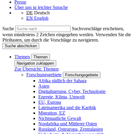
Presse
Über uns in leichter Sprache
DE
Deutsch
EN
English
Suche
Suchvorschläge erscheinen,
wenn mindestens 2 Zeichen eingegeben werden. Verwenden Sie die
Pfeiltasten, um durch die Vorschläge zu navigieren.
Suche abschicken
Themen
Themen
Navigation zuklappen
Zur Übersicht: Themen
Forschungsgebiete
Forschungsgebiete
Afrika südlich der Sahara
Asien
Digitalisierung, Cyber, Technologie
Energie, Klima, Umwelt
EU, Europa
Lateinamerika und die Karibik
Migration, EZ
Nichtstaatliche Gewalt
Nordafrika und Mittlerer Osten
Russland, Osteuropa, Zentralasien