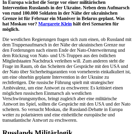
In Europa wächst die Sorge vor einer militärischen
Intervention Russlands in der Ukraine. Neben dem Aufmarsch
von rund 100.000 Soldaten in der Nähe der ukrainischen
Grenze ist für Februar ein Manöver in Belarus geplant. Was
hat Moskau vor?
Margarete Klein
hält drei Szenarien für
möglich.
Die westlichen Regierungen fragen sich zum einen, ob Russland mit
dem Truppenaufmarsch in der Nähe der ukrainischen Grenze nur
den Forderungen nach einem Ende der Nato-Osterweiterung und
dem Rückzug von Nato- und US-Truppen aus den östlichen
Mitgliedstaaten Nachdruck verleihen will. Zum anderen steht die
Frage im Raum, ob das Scheitern der Gespräche mit den USA und
der Nato über Sicherheitsgarantien von vorneherein einkalkuliert ist,
um eine ohnehin geplante Intervention in der Ukraine zu
rechtfertigen. Die russische Führung spielt mit strategischer
Ambivalenz, um eine Antwort zu erschweren: Es kritisiert einen
möglichen russischen Einmarsch als westlichen
Verschwörungsmythos, bringt zugleich aber eine militärische
Antwort ins Spiel, sollten die Gespräche mit den USA und der Nato
scheitern. So versucht Moskau, die Russland-Debatte in Europa
weiter zu polarisieren und eine einheitliche europäische und
transatlantische Antwort zu erschweren.
Russlands Militärlogik