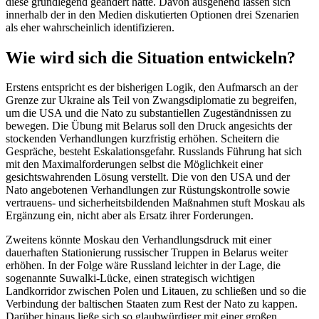
diese grundlegend geändert hätte. Davon ausgehend lassen sich
innerhalb der in den Medien diskutierten Optionen drei Szenarien
als eher wahrscheinlich identifizieren.
Wie wird sich die Situation entwickeln?
Erstens entspricht es der bisherigen Logik, den Aufmarsch an der
Grenze zur Ukraine als Teil von Zwangsdiplomatie zu begreifen,
um die USA und die Nato zu substantiellen Zugeständnissen zu
bewegen. Die Übung mit Belarus soll den Druck angesichts der
stockenden Verhandlungen kurzfristig erhöhen. Scheitern die
Gespräche, besteht Eskalationsgefahr. Russlands Führung hat sich
mit den Maximalforderungen selbst die Möglichkeit einer
gesichtswahrenden Lösung verstellt. Die von den USA und der
Nato angebotenen Verhandlungen zur Rüstungskontrolle sowie
vertrauens- und sicherheitsbildenden Maßnahmen stuft Moskau als
Ergänzung ein, nicht aber als Ersatz ihrer Forderungen.
Zweitens könnte Moskau den Verhandlungsdruck mit einer
dauerhaften Stationierung russischer Truppen in Belarus weiter
erhöhen. In der Folge wäre Russland leichter in der Lage, die
sogenannte Suwalki-Lücke, einen strategisch wichtigen
Landkorridor zwischen Polen und Litauen, zu schließen und so die
Verbindung der baltischen Staaten zum Rest der Nato zu kappen.
Darüber hinaus ließe sich so glaubwürdiger mit einer großen