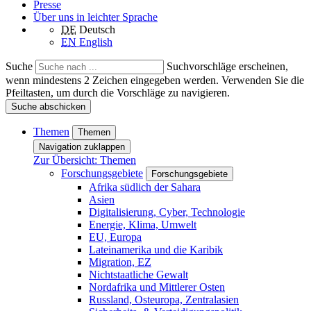
Presse
Über uns in leichter Sprache
DE
Deutsch
EN
English
Suche
Suchvorschläge erscheinen,
wenn mindestens 2 Zeichen eingegeben werden. Verwenden Sie die
Pfeiltasten, um durch die Vorschläge zu navigieren.
Suche abschicken
Themen
Themen
Navigation zuklappen
Zur Übersicht: Themen
Forschungsgebiete
Forschungsgebiete
Afrika südlich der Sahara
Asien
Digitalisierung, Cyber, Technologie
Energie, Klima, Umwelt
EU, Europa
Lateinamerika und die Karibik
Migration, EZ
Nichtstaatliche Gewalt
Nordafrika und Mittlerer Osten
Russland, Osteuropa, Zentralasien