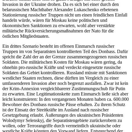
Invasion in der Ukraine drohen. Da es sich bei einer durch den
belarussischen Machthaber Alexander Lukaschenko erbetenen
Stationierung russischer Truppen nicht um einen feindlichen Einfall
handeln würde, wären für Moskau keine politischen und
ökonomischen Sanktionen zu erwarten, wohl aber verstärkte
militärische Rückversicherungsmaßnahmen der Nato für die
östlichen Mitgliedstaaten.
Ein drittes Szenario besteht im offenen Einmarsch russischer
Truppen im von Separatisten kontrollierten Teil des Donbass. Dafür
spricht die Zahl der an der Grenze zusammengezogenen russischen
Soldaten. Die militärischen Kosten für Moskau wären gering, da
ohnehin pro-russische Kräfte und verdeckt eingesetzte russische
Soldaten das Gebiet kontrollieren. Russland müsste mit Sanktionen
westlicher Staaten rechnen, diese dürften im Vergleich zu einer
umfassenderen Invasion aber noch begrenzt ausfallen. Zwar ist kein
der Krim-Annexion vergleichbarerer Zustimmungsschub für Putin
zu erwarten. Eine Legitimationskette zum Einmarsch ließe sich aber
leicht konstruieren: In den vergangenen Monaten haben ca. 600.000
Bewohner des Donbass russische Pässe erhalten. Zu ihrem Schutz
ist der Einsatz der Streitkräfte im Ausland nach russischer
Gesetzgebung erlaubt. Äußerungen des ukrainischen Präsidenten
Wolodymyr Selenskyj, die Separatistengebiete zurückerobern zu
wollen, oder Terrorangriffe durch vermeintlich ukrainische oder
westliche Kräfte könnten den Vorwand liefern. Entsprechend der