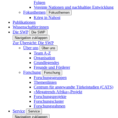
Folgen
Vereinte Nationen und nachhaltige Entwicklung
Fokusthemen
Fokusthemen
Krieg in Nahost
Publikationen
Wissenschaftler:innen
Die SWP
Die SWP
Navigation zuklappen
Zur Übersicht: Die SWP
Über uns
Über uns
Team A-Z
Organisation
Grundlegendes
Freunde und Förderer
Forschung
Forschung
Forschungsgruppen
Themenlinien
Centrum für angewandte Türkeistudien (CATS)
»Megatrends Afrika«-Projekt
Forschungsprojekte
Forschungscluster
Forschungsrahmen
Service
Service
Navigation zuklappen