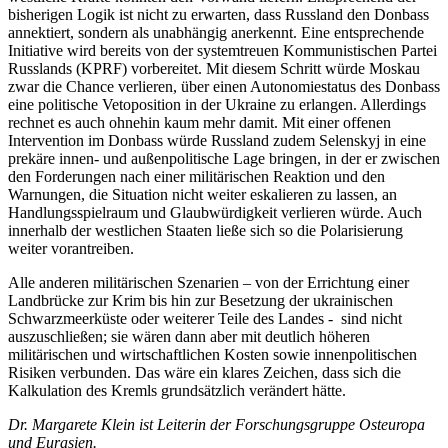
bisherigen Logik ist nicht zu erwarten, dass Russland den Donbass
annektiert, sondern als unabhängig anerkennt. Eine entsprechende
Initiative wird bereits von der systemtreuen Kommunistischen Partei
Russlands (KPRF) vorbereitet. Mit diesem Schritt würde Moskau
zwar die Chance verlieren, über einen Autonomiestatus des Donbass
eine politische Vetoposition in der Ukraine zu erlangen. Allerdings
rechnet es auch ohnehin kaum mehr damit. Mit einer offenen
Intervention im Donbass würde Russland zudem Selenskyj in eine
prekäre innen- und außenpolitische Lage bringen, in der er zwischen
den Forderungen nach einer militärischen Reaktion und den
Warnungen, die Situation nicht weiter eskalieren zu lassen, an
Handlungsspielraum und Glaubwürdigkeit verlieren würde. Auch
innerhalb der westlichen Staaten ließe sich so die Polarisierung
weiter vorantreiben.
Alle anderen militärischen Szenarien – von der Errichtung einer
Landbrücke zur Krim bis hin zur Besetzung der ukrainischen
Schwarzmeerküste oder weiterer Teile des Landes - sind nicht
auszuschließen; sie wären dann aber mit deutlich höheren
militärischen und wirtschaftlichen Kosten sowie innenpolitischen
Risiken verbunden. Das wäre ein klares Zeichen, dass sich die
Kalkulation des Kremls grundsätzlich verändert hätte.
Dr. Margarete Klein ist Leiterin der Forschungsgruppe Osteuropa
und Eurasien.