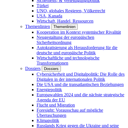
Sicherheits- & Verteidigungspolitik
Türkei
UNO, globales Regieren, Völkerrecht
USA, Kanada
Wirtschaft, Handel, Ressourcen
Themenlinien
Themenlinien
Kooperation im Kontext systemischer Rivalität
Neugestaltung der europäischen
Sicherheitsordnung
Autokratisierung als Herausforderung für die
deutsche und europäische Politik
Wirtschaftliche und technologische
Transformationen
Dossiers
Dossiers
Cybersicherheit und Digitalpolitik: Die Rolle des
Digitalen in der internationalen Politik
Die USA und die transatlantischen Beziehungen
Energiepolitik
Europawahlen 2024 und die nächste strategische
Agenda der EU
Flucht und Migration
Foresight: Vorausschau auf mögliche
Überraschungen
Klimapolitik
Russlands Krieg gegen die Ukraine und seine