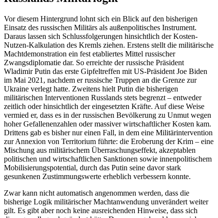
Vor diesem Hintergrund lohnt sich ein Blick auf den bisherigen
Einsatz des russischen Militärs als außenpolitisches Instrument.
Daraus lassen sich Schlussfolgerungen hinsichtlich der Kosten-
Nutzen-Kalkulation des Kremls ziehen. Erstens stellt die militärische
Machtdemonstration ein fest etabliertes Mittel russischer
Zwangsdiplomatie dar. So erreichte der russische Präsident
Wladimir Putin das erste Gipfeltreffen mit US-Präsident Joe Biden
im Mai 2021, nachdem er russische Truppen an die Grenze zur
Ukraine verlegt hatte. Zweitens hielt Putin die bisherigen
militärischen Interventionen Russlands stets begrenzt – entweder
zeitlich oder hinsichtlich der eingesetzten Kräfte. Auf diese Weise
vermied er, dass es in der russischen Bevölkerung zu Unmut wegen
hoher Gefallenenzahlen oder massiver wirtschaftlicher Kosten kam.
Drittens gab es bisher nur einen Fall, in dem eine Militärintervention
zur Annexion von Territorium führte: die Eroberung der Krim – eine
Mischung aus militärischem Überraschungseffekt, akzeptablen
politischen und wirtschaftlichen Sanktionen sowie innenpolitischem
Mobilisierungspotential, durch das Putin seine davor stark
gesunkenen Zustimmungswerte erheblich verbessern konnte.
Zwar kann nicht automatisch angenommen werden, dass die
bisherige Logik militärischer Machtanwendung unverändert weiter
gilt. Es gibt aber noch keine ausreichenden Hinweise, dass sich