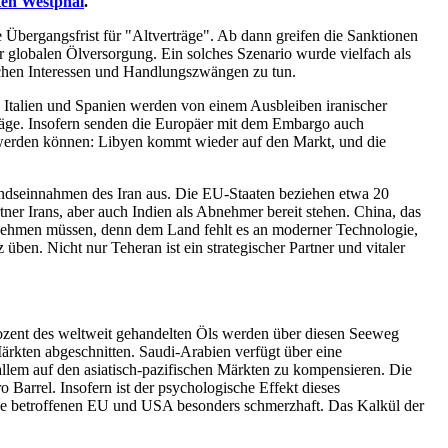
ten Westphal
.
e Übergangsfrist für "Altverträge". Ab dann greifen die Sanktionen
er globalen Ölversorgung. Ein solches Szenario wurde vielfach als
schen Interessen und Handlungszwängen zu tun.
 Italien und Spanien werden von einem Ausbleiben iranischer
rträge. Insofern senden die Europäer mit dem Embargo auch
en werden können: Libyen kommt wieder auf den Markt, und die
slandseinnahmen des Iran aus. Die EU-Staaten beziehen etwa 20
ner Irans, aber auch Indien als Abnehmer bereit stehen. China, das
nnehmen müssen, denn dem Land fehlt es an moderner Technologie,
en. Nicht nur Teheran ist ein strategischer Partner und vitaler
zent des weltweit gehandelten Öls werden über diesen Seeweg
ärkten abgeschnitten. Saudi-Arabien verfügt über eine
allem auf den asiatisch-pazifischen Märkten zu kompensieren. Die
 Barrel. Insofern ist der psychologische Effekt dieses
rise betroffenen EU und USA besonders schmerzhaft. Das Kalkül der