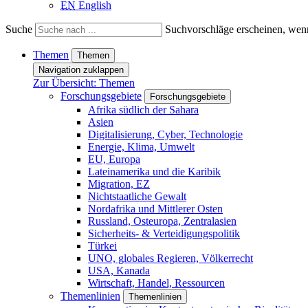
EN
English
Suche
Suchvorschläge erscheinen, wenn
Themen
Themen
Navigation zuklappen
Zur Übersicht: Themen
Forschungsgebiete
Forschungsgebiete
Afrika südlich der Sahara
Asien
Digitalisierung, Cyber, Technologie
Energie, Klima, Umwelt
EU, Europa
Lateinamerika und die Karibik
Migration, EZ
Nichtstaatliche Gewalt
Nordafrika und Mittlerer Osten
Russland, Osteuropa, Zentralasien
Sicherheits- & Verteidigungspolitik
Türkei
UNO, globales Regieren, Völkerrecht
USA, Kanada
Wirtschaft, Handel, Ressourcen
Themenlinien
Themenlinien