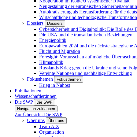
Kooperation im Kontext systemischer Rivalität
Neugestaltung der europäischen Sicherheitsordnu
Autokratisierung als Herausforderung für die deut
Wirtschaftliche und technologische Transformatio
Dossiers
Dossiers
Cybersicherheit und Digitalpolitik: Die Rolle des Di
Die USA und die transatlantischen Beziehungen
Energiepolitik
Europawahlen 2024 und die nächste strategische
Flucht und Migration
Foresight: Vorausschau auf mögliche Überraschu
Klimapolitik
Russlands Krieg gegen die Ukraine und seine Fol
Vereinte Nationen und nachhaltige Entwicklung
Fokusthemen
Fokusthemen
Krieg in Nahost
Publikationen
Wissenschaftler:innen
Die SWP
Die SWP
Navigation zuklappen
Zur Übersicht: Die SWP
Über uns
Über uns
Team A-Z
Organisation