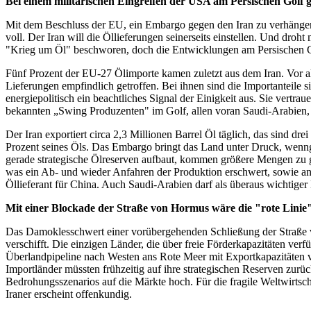
Bei einem militärischen Eingreifen der USA am Persischen Golf gi
Mit dem Beschluss der EU, ein Embargo gegen den Iran zu verhängen, s
voll. Der Iran will die Öllieferungen seinerseits einstellen. Und dro
"Krieg um Öl" beschworen, doch die Entwicklungen am Persischen Gol
Fünf Prozent der EU-27 Ölimporte kamen zuletzt aus dem Iran. Vor a
Lieferungen empfindlich getroffen. Bei ihnen sind die Importanteile 
energiepolitisch ein beachtliches Signal der Einigkeit aus. Sie ver
bekannten „Swing Produzenten" im Golf, allen voran Saudi-Arabien, 
Der Iran exportiert circa 2,3 Millionen Barrel Öl täglich, das sind 
Prozent seines Öls. Das Embargo bringt das Land unter Druck, wenngle
gerade strategische Ölreserven aufbaut, kommen größere Mengen zu 
was ein Ab- und wieder Anfahren der Produktion erschwert, sowie an L
Öllieferant für China. Auch Saudi-Arabien darf als überaus wichtiger
Mit einer Blockade der Straße von Hormus wäre die "rote Linie"
Das Damoklesschwert einer vorübergehenden Schließung der Straße 
verschifft. Die einzigen Länder, die über freie Förderkapazitäten v
Überlandpipeline nach Westen ans Rote Meer mit Exportkapazitäten vo
Importländer müssten frühzeitig auf ihre strategischen Reserven zurü
Bedrohungsszenarios auf die Märkte hoch. Für die fragile Weltwirts
Iraner erscheint offenkundig.