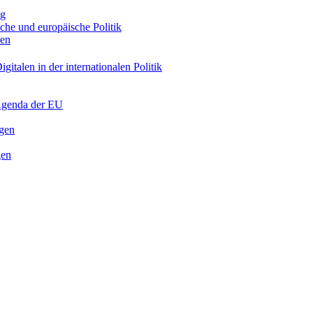
ng
sche und europäische Politik
nen
gitalen in der internationalen Politik
 Agenda der EU
ngen
gen