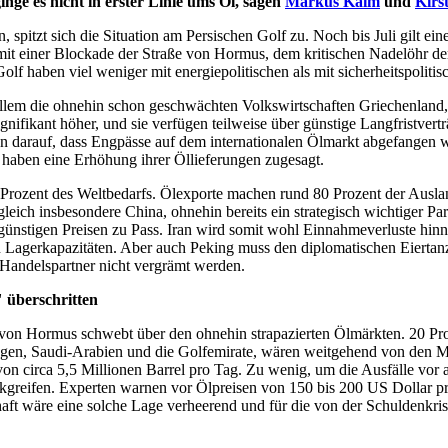
nge es nicht in erster Linie ums Öl, sagen
Markus Kaim
und
Kirs
pitzt sich die Situation am Persischen Golf zu. Noch bis Juli gilt ein
ht mit einer Blockade der Straße von Hormus, dem kritischen Nadelöhr d
f haben viel weniger mit energiepolitischen als mit sicherheitspoliti
llem die ohnehin schon geschwächten Volkswirtschaften Griechenland,
signifikant höher, und sie verfügen teilweise über günstige Langfristve
trauen darauf, dass Engpässe auf dem internationalen Ölmarkt abgefang
haben eine Erhöhung ihrer Öllieferungen zugesagt.
drei Prozent des Weltbedarfs. Ölexporte machen rund 80 Prozent der Au
ich insbesondere China, ohnehin bereits ein strategisch wichtiger Part
günstigen Preisen zu Pass. Iran wird somit wohl Einnahmeverluste hi
agerkapazitäten. Aber auch Peking muss den diplomatischen Eiertanz üb
 Handelspartner nicht vergrämt werden.
 überschritten
von Hormus schwebt über den ohnehin strapazierten Ölmärkten. 20 Pro
erfügen, Saudi-Arabien und die Golfemirate, wären weitgehend von den M
n circa 5,5 Millionen Barrel pro Tag. Zu wenig, um die Ausfälle vor 
ckgreifen. Experten warnen vor Ölpreisen von 150 bis 200 US Dollar pro
chaft wäre eine solche Lage verheerend und für die von der Schuldenk