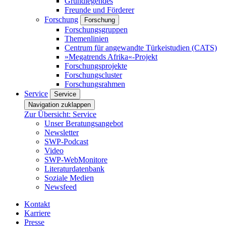
Grundlegendes
Freunde und Förderer
Forschung
Forschung
Forschungsgruppen
Themenlinien
Centrum für angewandte Türkeistudien (CATS)
»Megatrends Afrika«-Projekt
Forschungsprojekte
Forschungscluster
Forschungsrahmen
Service
Service
Navigation zuklappen
Zur Übersicht: Service
Unser Beratungsangebot
Newsletter
SWP-Podcast
Video
SWP-WebMonitore
Literaturdatenbank
Soziale Medien
Newsfeed
Kontakt
Karriere
Presse