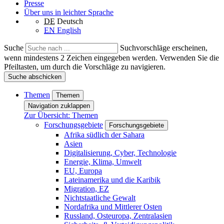
Presse
Über uns in leichter Sprache
DE
Deutsch
EN
English
Suche
Suchvorschläge erscheinen,
wenn mindestens 2 Zeichen eingegeben werden. Verwenden Sie die
Pfeiltasten, um durch die Vorschläge zu navigieren.
Suche abschicken
Themen
Themen
Navigation zuklappen
Zur Übersicht: Themen
Forschungsgebiete
Forschungsgebiete
Afrika südlich der Sahara
Asien
Digitalisierung, Cyber, Technologie
Energie, Klima, Umwelt
EU, Europa
Lateinamerika und die Karibik
Migration, EZ
Nichtstaatliche Gewalt
Nordafrika und Mittlerer Osten
Russland, Osteuropa, Zentralasien