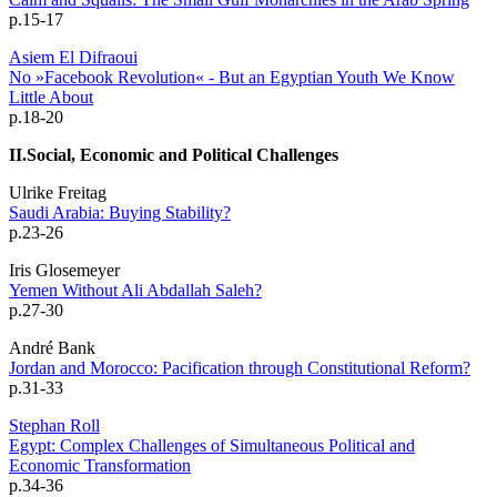
p.15-17
Asiem El Difraoui
No »Facebook Revolution« - But an Egyptian Youth We Know
Little About
p.18-20
II.Social, Economic and Political Challenges
Ulrike Freitag
Saudi Arabia: Buying Stability?
p.23-26
Iris Glosemeyer
Yemen Without Ali Abdallah Saleh?
p.27-30
André Bank
Jordan and Morocco: Pacification through Constitutional Reform?
p.31-33
Stephan Roll
Egypt: Complex Challenges of Simultaneous Political and
Economic Transformation
p.34-36