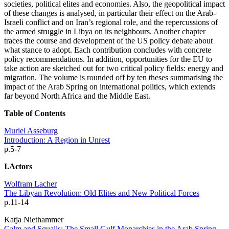
societies, political elites and economies. Also, the geopolitical impact
of these changes is analysed, in particular their effect on the Arab-
Israeli conflict and on Iran’s regional role, and the repercussions of
the armed struggle in Libya on its neighbours. Another chapter
traces the course and development of the US policy debate about
what stance to adopt. Each contribution concludes with concrete
policy recommendations. In addition, opportunities for the EU to
take action are sketched out for two critical policy fields: energy and
migration. The volume is rounded off by ten theses summarising the
impact of the Arab Spring on international politics, which extends
far beyond North Africa and the Middle East.
Table of Contents
Muriel Asseburg
Introduction: A Region in Unrest
p.5-7
I.Actors
Wolfram Lacher
The Libyan Revolution: Old Elites and New Political Forces
p.11-14
Katja Niethammer
Calm and Squalls: The Small Gulf Monarchies in the Arab Spring