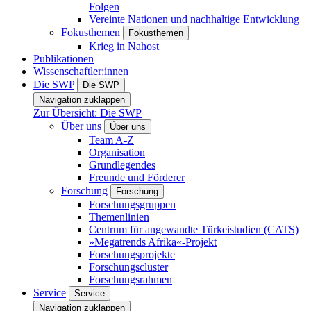
Folgen
Vereinte Nationen und nachhaltige Entwicklung
Fokusthemen
Fokusthemen
Krieg in Nahost
Publikationen
Wissenschaftler:innen
Die SWP
Die SWP
Navigation zuklappen
Zur Übersicht: Die SWP
Über uns
Über uns
Team A-Z
Organisation
Grundlegendes
Freunde und Förderer
Forschung
Forschung
Forschungsgruppen
Themenlinien
Centrum für angewandte Türkeistudien (CATS)
»Megatrends Afrika«-Projekt
Forschungsprojekte
Forschungscluster
Forschungsrahmen
Service
Service
Navigation zuklappen