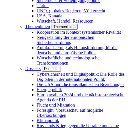
Sicherheits- & Verteidigungspolitik
Türkei
UNO, globales Regieren, Völkerrecht
USA, Kanada
Wirtschaft, Handel, Ressourcen
Themenlinien
Themenlinien
Kooperation im Kontext systemischer Rivalität
Neugestaltung der europäischen
Sicherheitsordnung
Autokratisierung als Herausforderung für die
deutsche und europäische Politik
Wirtschaftliche und technologische
Transformationen
Dossiers
Dossiers
Cybersicherheit und Digitalpolitik: Die Rolle des
Digitalen in der internationalen Politik
Die USA und die transatlantischen Beziehungen
Energiepolitik
Europawahlen 2024 und die nächste strategische
Agenda der EU
Flucht und Migration
Foresight: Vorausschau auf mögliche
Überraschungen
Klimapolitik
Russlands Krieg gegen die Ukraine und seine