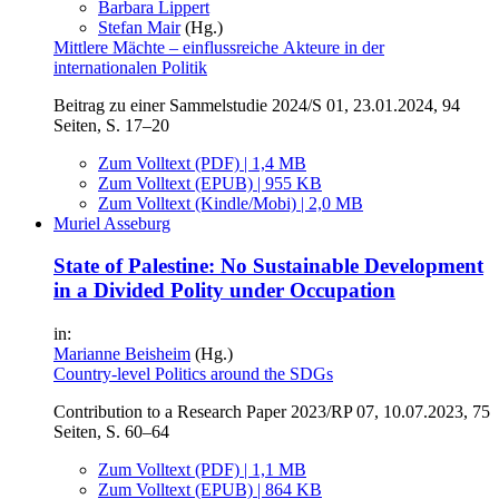
Barbara Lippert
Stefan Mair
(Hg.)
Mittlere Mächte – einflussreiche Akteure in der
internationalen Politik
Beitrag zu einer Sammelstudie 2024/S 01, 23.01.2024, 94
Seiten, S. 17–20
Zum Volltext (PDF) | 1,4 MB
Zum Volltext (EPUB) | 955 KB
Zum Volltext (Kindle/Mobi) | 2,0 MB
Muriel Asseburg
State of Palestine: No Sustainable Development
in a Divided Polity under Occupation
in:
Marianne Beisheim
(Hg.)
Country-level Politics around the SDGs
Contribution to a Research Paper 2023/RP 07, 10.07.2023, 75
Seiten, S. 60–64
Zum Volltext (PDF) | 1,1 MB
Zum Volltext (EPUB) | 864 KB