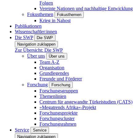
Folgen
Vereinte Nationen und nachhaltige Entwicklung
Fokusthemen
Fokusthemen
Krieg in Nahost
Publikationen
Wissenschaftler:innen
Die SWP
Die SWP
Navigation zuklappen
Zur Übersicht: Die SWP
Über uns
Über uns
Team A-Z
Organisation
Grundlegendes
Freunde und Förderer
Forschung
Forschung
Forschungsgruppen
Themenlinien
Centrum für angewandte Türkeistudien (CATS)
»Megatrends Afrika«-Projekt
Forschungsprojekte
Forschungscluster
Forschungsrahmen
Service
Service
Navigation zuklappen