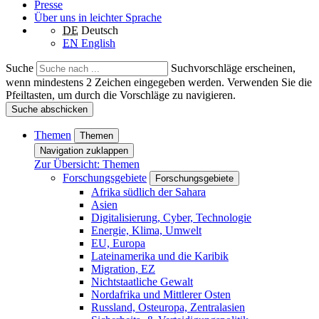
Presse
Über uns in leichter Sprache
DE
Deutsch
EN
English
Suche
Suchvorschläge erscheinen,
wenn mindestens 2 Zeichen eingegeben werden. Verwenden Sie die
Pfeiltasten, um durch die Vorschläge zu navigieren.
Suche abschicken
Themen
Themen
Navigation zuklappen
Zur Übersicht: Themen
Forschungsgebiete
Forschungsgebiete
Afrika südlich der Sahara
Asien
Digitalisierung, Cyber, Technologie
Energie, Klima, Umwelt
EU, Europa
Lateinamerika und die Karibik
Migration, EZ
Nichtstaatliche Gewalt
Nordafrika und Mittlerer Osten
Russland, Osteuropa, Zentralasien