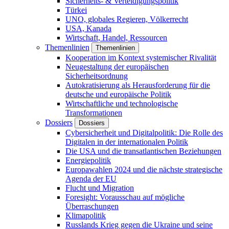
Sicherheits- & Verteidigungspolitik
Türkei
UNO, globales Regieren, Völkerrecht
USA, Kanada
Wirtschaft, Handel, Ressourcen
Themenlinien
Themenlinien
Kooperation im Kontext systemischer Rivalität
Neugestaltung der europäischen
Sicherheitsordnung
Autokratisierung als Herausforderung für die
deutsche und europäische Politik
Wirtschaftliche und technologische
Transformationen
Dossiers
Dossiers
Cybersicherheit und Digitalpolitik: Die Rolle des
Digitalen in der internationalen Politik
Die USA und die transatlantischen Beziehungen
Energiepolitik
Europawahlen 2024 und die nächste strategische
Agenda der EU
Flucht und Migration
Foresight: Vorausschau auf mögliche
Überraschungen
Klimapolitik
Russlands Krieg gegen die Ukraine und seine