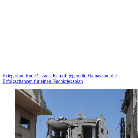
Krieg ohne Ende? Israels Kampf gegen die Hamas und die
Erfolgschancen für einen Nachkriegsplan