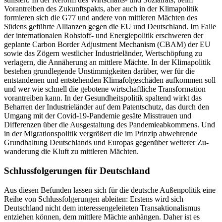
Vorantreiben des Zukunftspakts, aber auch in der Klimapolitik
formieren sich die G77 und andere von mittleren Mächten des
Südens geführte Allianzen gegen die EU und Deutschland. Im Falle
der internationalen Roh­stoff- und Energiepolitik erschweren der
geplante Carbon Border Adjustment Mechanism (CBAM) der EU
sowie das Zögern westlicher Industrieländer, Wert­schöpfung zu
verlagern, die Annäherung an mittlere Mächte. In der Klimapolitik
bestehen grundlegende Unstimmigkeiten darüber, wer für die
entstandenen und entstehenden Klimafolgeschäden aufkommen soll
und wer wie schnell die gebotene wirtschaftliche Transformation
vorantreiben kann. In der Gesundheitspolitik spaltend wirkt das
Beharren der Indus­trieländer auf dem Patentschutz, das durch den
Um­gang mit der Covid-19-Pandemie gesäte Misstrauen und
Differenzen über die Ausgestaltung des Pandemieabkommens. Und
in der Migrationspolitik ver­größert die im Prinzip abwehrende
Grundhaltung Deutschlands und Europas gegenüber weiterer Zu­
wanderung die Kluft zu mittleren Mächten.
Schlussfolgerungen für Deutschland
Aus diesen Befunden lassen sich für die deutsche Außenpolitik eine
Reihe von Schlussfolgerungen ableiten: Erstens wird sich
Deutschland nicht dem interessengeleiteten Transaktionalismus
entziehen können, dem mittlere Mächte anhängen. Daher ist es