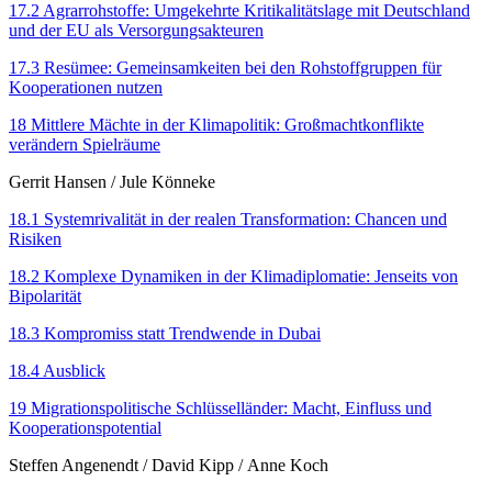
17.2 Agrarrohstoffe: Umgekehrte Kritikalitäts­lage mit Deutschland
und der EU als Versorgungsakteuren
17.3 Resümee: Gemeinsamkeiten bei den Roh­stoffgruppen für
Kooperationen nutzen
18 Mittlere Mächte in der Klimapolitik: Großmachtkonflikte
verändern Spielräume
Gerrit Hansen
/
Jule Könneke
18.1 Systemrivalität in der realen Trans­formation: Chancen und
Risiken
18.2 Komplexe Dynamiken in der Klima­diplomatie: Jenseits von
Bipolarität
18.3 Kompromiss statt Trendwende in Dubai
18.4 Ausblick
19 Migrationspolitische Schlüsselländer: Macht, Einfluss und
Kooperationspotential
Steffen Angenendt
/
David Kipp
/
Anne Koch