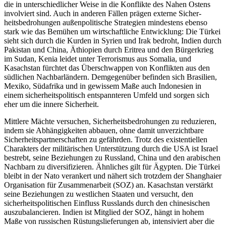
die in unterschiedlicher Weise in die Konflikte des Nahen Ostens
involviert sind. Auch in anderen Fällen prägen externe Sicher­
heitsbedrohungen außenpolitische Strategien min­destens ebenso
stark wie das Bemühen um wirtschaftliche Entwicklung: Die Türkei
sieht sich durch die Kur­den in Syrien und Irak bedroht, Indien durch
Pakistan und China, Äthiopien durch Eritrea und den Bürgerkrieg
im Sudan, Kenia leidet unter Terrorismus aus Somalia, und
Kasachstan fürchtet das Überschwap­pen von Konflikten aus den
südlichen Nachbarländern. Demgegenüber befinden sich Brasilien,
Mexiko, Süd­afrika und in gewissem Maße auch Indonesien in
einem sicherheitspolitisch entspannteren Umfeld und sorgen sich
eher um die innere Sicherheit.
Mittlere Mächte versuchen, Sicherheitsbedrohungen zu reduzieren,
indem sie Abhängigkeiten abbau­en, ohne damit unverzichtbare
Sicherheitspartnerschaften zu gefährden. Trotz des existentiellen
Charakters der militärischen Unterstützung durch die USA ist Israel
bestrebt, seine Beziehungen zu Russland, China und den arabischen
Nachbarn zu diversifizieren. Ähn­liches gilt für Ägypten. Die Türkei
bleibt in der Nato verankert und nähert sich trotzdem der Shang­haier
Organisation für Zusammenarbeit (SOZ) an. Kasachstan verstärkt
seine Beziehungen zu west­lichen Staaten und versucht, den
sicherheitspolitischen Einfluss Russlands durch den chinesischen
auszubalancieren. Indien ist Mitglied der SOZ, hängt in hohem
Maße von russischen Rüstungslieferungen ab, intensiviert aber die