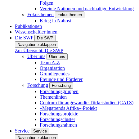
Folgen
Vereinte Nationen und nachhaltige Entwicklung
Fokusthemen
Fokusthemen
Krieg in Nahost
Publikationen
Wissenschaftler:innen
Die SWP
Die SWP
Navigation zuklappen
Zur Übersicht: Die SWP
Über uns
Über uns
Team A-Z
Organisation
Grundlegendes
Freunde und Förderer
Forschung
Forschung
Forschungsgruppen
Themenlinien
Centrum für angewandte Türkeistudien (CATS)
»Megatrends Afrika«-Projekt
Forschungsprojekte
Forschungscluster
Forschungsrahmen
Service
Service
Navigation zuklappen