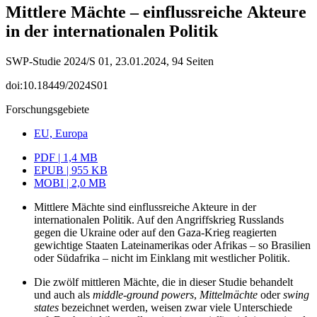
Mittlere Mächte – einflussreiche Akteure
in der internationalen Politik
SWP-Studie 2024/S 01, 23.01.2024, 94 Seiten
doi:10.18449/2024S01
Forschungsgebiete
EU, Europa
PDF | 1,4 MB
EPUB | 955 KB
MOBI | 2,0 MB
Mittlere Mächte sind einflussreiche Akteure in der
internationalen Politik. Auf den Angriffskrieg Russlands
gegen die Ukraine oder auf den Gaza-Krieg reagierten
gewichtige Staaten Lateinamerikas oder Afrikas – so Brasilien
oder Südafrika – nicht im Einklang mit westlicher Politik.
Die zwölf mittleren Mächte, die in dieser Studie behandelt
und auch als
middle-ground powers
,
Mittelmächte
oder
swing
states
bezeichnet werden, weisen zwar viele Unterschiede