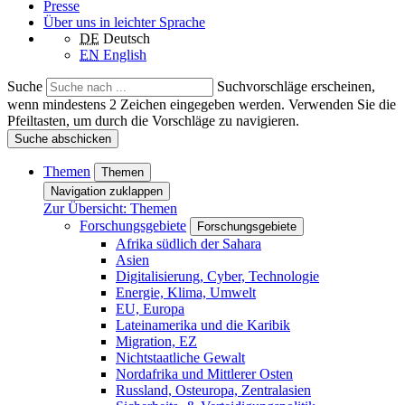
Presse
Über uns in leichter Sprache
DE
Deutsch
EN
English
Suche
Suchvorschläge erscheinen,
wenn mindestens 2 Zeichen eingegeben werden. Verwenden Sie die
Pfeiltasten, um durch die Vorschläge zu navigieren.
Suche abschicken
Themen
Themen
Navigation zuklappen
Zur Übersicht: Themen
Forschungsgebiete
Forschungsgebiete
Afrika südlich der Sahara
Asien
Digitalisierung, Cyber, Technologie
Energie, Klima, Umwelt
EU, Europa
Lateinamerika und die Karibik
Migration, EZ
Nichtstaatliche Gewalt
Nordafrika und Mittlerer Osten
Russland, Osteuropa, Zentralasien