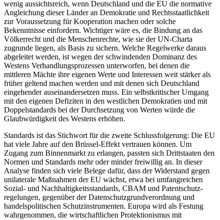
wenig aussichtsreich, wenn Deutschland und die EU die normative
Angleichung dieser Länder an Demo­kratie und Rechtsstaatlichkeit
zur Voraussetzung für Kooperation machen oder solche
Bekenntnisse einfordern. Wichtiger wäre es, die Bindung an das
Völker­recht und die Menschenrechte, wie sie der UN-Charta
zugrunde liegen, als Basis zu sichern. Welche Regelwerke daraus
abgeleitet werden, ist wegen der schwindenden Dominanz des
Westens Verhandlungsprozessen unterworfen, bei denen die
mittleren Mächte ihre eigenen Werte und Interessen weit stär­ker als
früher geltend machen werden und mit denen sich Deutschland
eingehender auseinandersetzen muss. Ein selbstkritischer Umgang
mit den eigenen Defi­ziten in den westlichen Demokratien und mit
Doppel­standards bei der Durchsetzung von Werten würde die
Glaubwürdigkeit des Westens erhöhen.
Standards ist das Stichwort für die zweite Schlussfolgerung: Die EU
hat viele Jahre auf den Brüssel-Effekt vertrauen können. Um
Zugang zum Binnenmarkt zu erlangen, passten sich Drittstaaten den
Normen und Standards mehr oder minder freiwillig an. In dieser
Analyse finden sich viele Belege dafür, dass der Widerstand gegen
unilaterale Maßnahmen der EU wächst, etwa bei umfangreichen
Sozial- und Nachhaltigkeitsstandards, CBAM und Patentschutz­
regelungen, gegenüber der Datenschutzgrundverordnung und
handelspolitischen Schutzinstrumenten. Europa wird als Festung
wahrgenommen, die wirt­schaftlichen Protektionismus mit