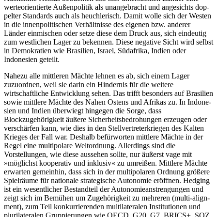
werteorientierte Außenpolitik als unangebracht und angesichts dop­
pelter Standards auch als heuchlerisch. Damit wolle sich der Westen
in die innenpolitischen Verhältnisse des eigenen bzw. anderer
Länder einmischen oder setze diese dem Druck aus, sich eindeutig
zum west­lichen Lager zu bekennen. Diese negative Sicht wird selbst
in Demokratien wie Brasilien, Israel, Südafrika, Indien oder
Indonesien geteilt.
Nahezu alle mittleren Mächte lehnen es ab, sich einem Lager
zuzuordnen, weil sie darin ein Hindernis für die weitere
wirtschaftliche Entwicklung sehen. Das trifft besonders auf Brasilien
sowie mittlere Mächte des Nahen Ostens und Afrikas zu. In Indo­ne­
sien und Indien überwiegt hingegen die Sorge, dass
Blockzugehörigkeit äußere Sicherheitsbedrohungen erzeugen oder
verschärfen kann, wie dies in den Stellvertreterkriegen des Kalten
Krieges der Fall war. Deshalb befürworten mittlere Mächte in der
Regel eine multipolare Weltordnung. Allerdings sind die
Vorstellungen, wie diese aussehen sollte, nur äußerst vage mit
»möglichst kooperativ und inklusiv« zu umreißen. Mittlere Mächte
erwarten gemeinhin, dass sich in der multipolaren Ordnung größere
Spiel­räume für nationale strategische Autonomie eröff­nen. Hedging
ist ein wesentlicher Bestandteil der Autonomieanstrengungen und
zeigt sich im Bemühen um Zugehörigkeit zu mehreren (multi-align­
ment), zum Teil konkurrierenden multilateralen Institutionen und
plurilateralen Gruppierungen wie OECD, G20, G7, BRICS+, SOZ