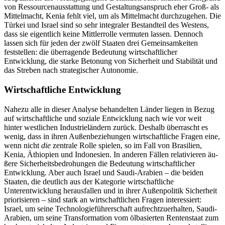
von Ressourcenausstattung und Gestaltungsanspruch eher Groß- als
Mittelmacht, Kenia fehlt viel, um als Mittelmacht durchzugehen. Die
Türkei und Israel sind so sehr integraler Bestandteil des Westens,
dass sie eigentlich keine Mittlerrolle vermuten lassen. Dennoch
lassen sich für jeden der zwölf Staaten drei Gemeinsamkeiten
feststellen: die überragende Bedeutung wirtschaftlicher
Entwicklung, die starke Betonung von Sicherheit und Sta­bi­lität und
das Streben nach strategischer Autonomie.
Wirtschaftliche Entwicklung
Nahezu alle in dieser Analyse behandelten Länder liegen in Bezug
auf wirtschaftliche und soziale Entwicklung nach wie vor weit
hinter westlichen Industrieländern zurück. Deshalb überrascht es
wenig, dass in ihren Außenbeziehungen wirtschaft­liche Fragen eine,
wenn nicht
die
zentrale Rolle spie­len, so im Fall von Brasilien,
Kenia, Äthiopien und Indonesien. In anderen Fällen relativieren äu­
ßere Sicherheitsbedrohungen die Bedeutung wirt­schaft­licher
Entwicklung. Aber auch Israel und Saudi-Ara­bien – die beiden
Staaten, die deutlich aus der Kate­gorie wirtschaftliche
Unterentwicklung herausfallen und in ihrer Außenpolitik Sicherheit
priorisieren – sind stark an wirtschaftlichen Fragen inter­essiert:
Israel, um seine Technologieführerschaft auf­recht­zuerhalten, Saudi-
Arabien, um seine Trans­formation vom ölbasierten Rentenstaat zum