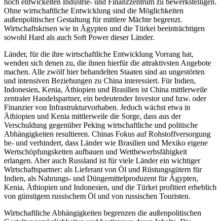
hoch ent­wickelten Industrie- und Finanzzentrum zu bewerkstelligen.
Ohne wirtschaftliche Entwicklung sind die Möglichkeiten
außenpolitischer Gestaltung für mittlere Mächte begrenzt.
Wirtschaftskrisen wie in Ägypten und die Türkei beeinträchtigen
sowohl Hard als auch Soft Power dieser Länder.
Länder, für die ihre wirtschaftliche Entwicklung Vorrang hat,
wenden sich denen zu, die ihnen hierfür die attraktivsten Angebote
machen. Alle zwölf hier behandelten Staaten sind an ungestörten
und inten­siven Beziehungen zu China interessiert. Für Indien,
Indonesien, Kenia, Äthiopien und Brasilien ist China mittlerweile
zentraler Handelspartner, ein bedeutender Investor und bzw. oder
Finanzier von Infrastrukturvorhaben. Jedoch wächst etwa in
Äthiopien und Kenia mittlerweile die Sorge, dass aus der
Verschuldung gegenüber Peking wirtschaftliche und politische
Abhängigkeiten resultieren. Chinas Fokus auf Roh­stoffversorgung
be- und verhindert, dass Länder wie Brasilien und Mexiko eigene
Wertschöpfungsketten aufbauen und Wettbewerbsfähigkeit
erlangen. Aber auch Russland ist für viele Länder ein wichtiger
Wirt­schaftspartner: als Lieferant von Öl und Rüstungs­gütern für
Indien, als Nahrungs- und Düngemittelproduzent für Ägypten,
Kenia, Äthiopien und Indo­nesien, und die Türkei profitiert erheblich
von gün­stigem russischem Öl und von russischen Touristen.
Wirtschaftliche Abhängigkeiten begrenzen die außenpolitischen