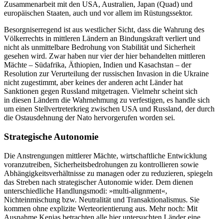
Zusammenarbeit mit den USA, Australien, Japan (Quad) und
europäischen Staaten, auch und vor allem im Rüstungssektor.
Besorgniserregend ist aus westlicher Sicht, dass die Wahrung des
Völkerrechts in mittleren Ländern an Bindungskraft verliert und
nicht als unmittelbare Bedro­hung von Stabilität und Sicherheit
gesehen wird. Zwar haben nur vier der hier behandelten mitt­leren
Mächte – Südafrika, Äthiopien, Indien und Kasachstan – der
Resolution zur Verurteilung der russischen Invasion in die Ukraine
nicht zugestimmt, aber keines der anderen acht Länder hat
Sanktionen gegen Russland mitgetragen. Vielmehr scheint sich
in diesen Ländern die Wahrnehmung zu verfestigen, es handle sich
um einen Stellvertreterkrieg zwischen USA und Russland, der durch
die Ostausdehnung der Nato hervorgerufen worden sei.
Strategische Autonomie
Die Anstrengungen mittlerer Mächte, wirtschaftliche Entwicklung
voranzutreiben, Sicherheitsbedrohun­gen zu kontrollieren sowie
Abhängigkeitsverhältnisse zu managen oder zu reduzieren, spiegeln
das Streben nach strategischer Autonomie wider. Dem dienen
unterschiedliche Handlungsmodi: »multi-alignment«,
Nichteinmischung bzw. Neutralität und Transaktionalismus. Sie
kommen ohne explizite Werteorientierung aus. Mehr noch: Mit
Ausnahme Kenias betrachten alle hier untersuchten Länder eine