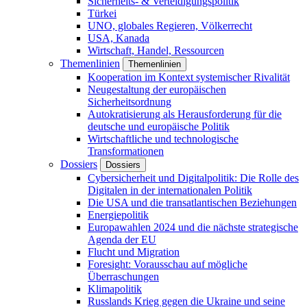
Sicherheits- & Verteidigungspolitik
Türkei
UNO, globales Regieren, Völkerrecht
USA, Kanada
Wirtschaft, Handel, Ressourcen
Themenlinien
Themenlinien
Kooperation im Kontext systemischer Rivalität
Neugestaltung der europäischen
Sicherheitsordnung
Autokratisierung als Herausforderung für die
deutsche und europäische Politik
Wirtschaftliche und technologische
Transformationen
Dossiers
Dossiers
Cybersicherheit und Digitalpolitik: Die Rolle des
Digitalen in der internationalen Politik
Die USA und die transatlantischen Beziehungen
Energiepolitik
Europawahlen 2024 und die nächste strategische
Agenda der EU
Flucht und Migration
Foresight: Vorausschau auf mögliche
Überraschungen
Klimapolitik
Russlands Krieg gegen die Ukraine und seine