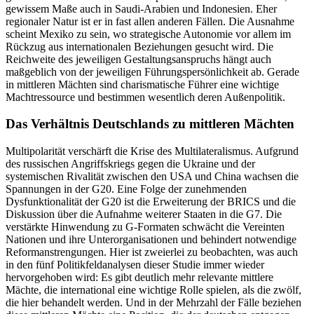
gewissem Maße auch in Saudi-Arabien und Indonesien. Eher
regionaler Natur ist er in fast allen anderen Fällen. Die Ausnahme
scheint Mexiko zu sein, wo strategische Autonomie vor allem im
Rückzug aus internationalen Beziehungen gesucht wird. Die
Reichweite des jeweiligen Gestaltungs­anspruchs hängt auch
maßgeblich von der jeweiligen Führungspersönlichkeit ab. Gerade
in mittleren Mäch­ten sind charismatische Führer eine wichtige
Machtressource und bestimmen wesentlich deren Außenpolitik.
Das Verhältnis Deutschlands zu mittleren Mächten
Multipolarität verschärft die Krise des Multilateralismus. Aufgrund
des russischen Angriffskriegs gegen die Ukraine und der
systemischen Rivalität zwischen den USA und China wachsen die
Spannungen in der G20. Eine Folge der zunehmenden
Dysfunktionalität der G20 ist die Erweiterung der BRICS und die
Diskus­sion über die Aufnahme weiterer Staaten in die G7. Die
verstärkte Hinwendung zu G-Formaten schwächt die Vereinten
Nationen und ihre Unter­organisationen und behindert notwendige
Reformanstrengungen. Hier ist zweierlei zu beobachten, was auch
in den fünf Politikfeldanalysen dieser Studie immer wieder
hervorgehoben wird: Es gibt deutlich mehr relevante mittlere
Mächte, die international eine wichtige Rolle spielen, als die zwölf,
die hier behandelt werden. Und in der Mehrzahl der Fälle beziehen