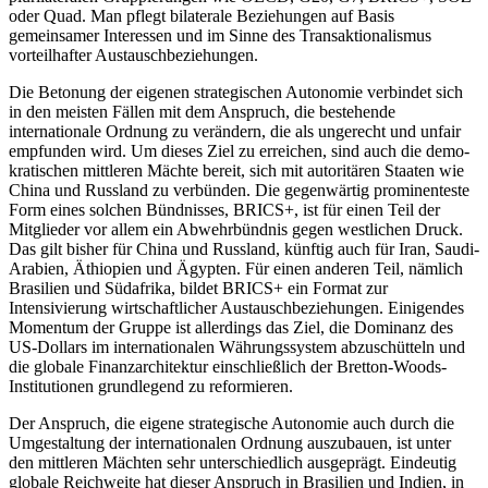
oder Quad. Man pflegt bilaterale Beziehungen auf Basis
gemeinsamer Inter­essen und im Sinne des Transaktionalismus
vorteilhafter Austauschbeziehungen.
Die Betonung der eigenen strategischen Autonomie verbindet sich
in den meisten Fällen mit dem Anspruch, die bestehende
internationale Ordnung zu verändern, die als ungerecht und unfair
empfunden wird. Um dieses Ziel zu erreichen, sind auch die demo­
kratischen mittleren Mächte bereit, sich mit autoritären Staaten wie
China und Russland zu ver­bünden. Die gegenwärtig prominenteste
Form eines solchen Bündnisses, BRICS+, ist für einen Teil der
Mitglieder vor allem ein Abwehrbündnis gegen westlichen Druck.
Das gilt bisher für China und Russland, künftig auch für Iran, Saudi-
Arabien, Äthio­pien und Ägypten. Für einen anderen Teil, nämlich
Brasilien und Südafrika, bildet BRICS+ ein Format zur
Intensivierung wirtschaftlicher Aus­tauschbeziehungen. Einigendes
Momentum der Gruppe ist allerdings das Ziel, die Dominanz des
US‑Dollars im internationalen Währungssystem abzuschütteln und
die globale Finanzarchitektur einschließlich der Bretton-Woods-
Institutionen grundlegend zu reformieren.
Der Anspruch, die eigene strategische Autonomie auch durch die
Umgestaltung der internationalen Ordnung auszubauen, ist unter
den mittleren Mäch­ten sehr unterschiedlich ausgeprägt. Eindeutig
globale Reichweite hat dieser Anspruch in Brasilien und Indien, in