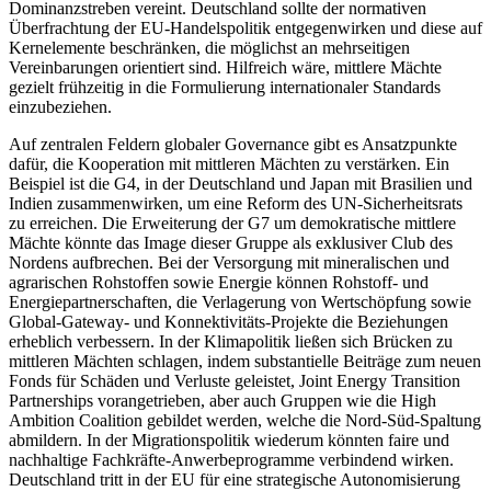
Dominanzstreben vereint. Deutschland sollte der normativen
Überfrachtung der EU-Handelspolitik entgegenwirken und diese auf
Kernelemente beschränken, die möglichst an mehrseitigen
Vereinbarungen orientiert sind. Hilf­reich wäre, mittlere Mächte
gezielt frühzeitig in die For­mulierung internationaler Standards
einzubeziehen.
Auf zentralen Feldern globaler Governance gibt es Ansatzpunkte
dafür, die Kooperation mit mittleren Mächten zu verstärken. Ein
Beispiel ist die G4, in der Deutschland und Japan mit Brasilien und
Indien zusammenwirken, um eine Reform des UN-Sicher­heitsrats
zu erreichen. Die Erweiterung der G7 um demokratische mittlere
Mächte könnte das Image dieser Gruppe als exklusiver Club des
Nordens auf­brechen. Bei der Versorgung mit mineralischen und
agrarischen Rohstoffen sowie Energie können Roh­stoff- und
Energiepartnerschaften, die Verlagerung von Wertschöpfung sowie
Global-Gateway- und Konnektivitäts-Projekte die Beziehungen
erheblich verbessern. In der Klimapolitik ließen sich Brücken zu
mittleren Mächten schlagen, indem substantielle Beiträge zum neuen
Fonds für Schäden und Verluste geleistet, Joint Energy Transition
Partnerships voran­getrieben, aber auch Gruppen wie die High
Ambition Coalition gebildet werden, welche die Nord-Süd-Spal­tung
abmildern. In der Migrationspolitik wiederum könnten faire und
nachhaltige Fachkräfte-Anwerbe­programme verbindend wirken.
Deutschland tritt in der EU für eine strategische Autonomisierung