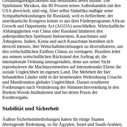
Gestaltungsmöglichkeiten und bestimmen deren Inhalte. Die
Spielräume Mexikos, das 80 Prozent seines Außenhandels mit den
USA abwickelt, sind eng. Aber selbst Südafrika mäßigte seine
Sympathiebekundungen für Russland, weil es befürchtete, der
amerikanische Kongress könne es aus dem Förderprogramm African
Growth and Opportunity Act (AGOA) ausschließen. Wirtschaftliche
Abhän­gigkeiten von China oder Russland limitieren den
außenpolitischen Spielraum Indonesiens, Kasachstans und
Äthiopiens. Indien, Kenia und auch Kasachstan bemühen sich
derweil intensiv, ihre Wirtschaftsbeziehungen zu diversifizieren, um
den wirtschaft­lichen Einfluss Chinas zu verringern. Brasilien leitet
aus seinem wirtschaftlichen Rück­stand den Auftrag ab, die
internationale Ordnung umzugestalten, denn aus seiner Sicht
reproduzieren die Machtasymmetrien auf internationaler Ebene die
soziale Ungleichheit im eige­nen Land. Die Mehrheit der hier
behandelten Län­der sieht in der bestehenden Weltordnung Ursache
und Manifestation globaler Ungleichheit. Daraus resul­tieren
Forderungen nach Veränderung der Stimmrechts­verteilung in den
Bretton-Woods-Institutionen und bei deren Praxis der
Kreditvergabe.
Stabilität und Sicherheit
Äußere Sicherheitsbedrohungen haben für einige Staaten
überragende Bedeutung, so für Ägypten, Israel und Saudi-Arabien,