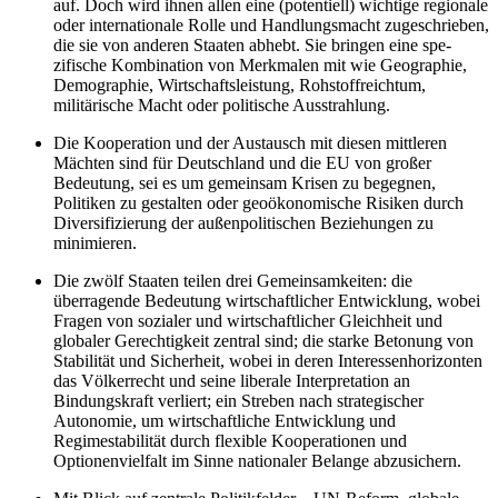
auf. Doch wird ihnen allen eine (poten­tiell) wichtige regionale
oder internationale Rolle und Handlungsmacht zugeschrieben,
die sie von anderen Staaten abhebt. Sie bringen eine spe­
zifische Kombination von Merkmalen mit wie Geographie,
Demographie, Wirtschaftsleistung, Rohstoffreichtum,
militärische Macht oder politische Ausstrahlung.
Die Kooperation und der Austausch mit diesen mittleren
Mächten sind für Deutschland und die EU von großer
Bedeutung, sei es um gemeinsam Krisen zu begegnen,
Politiken zu gestalten oder geoökonomische Risiken durch
Diversifizierung der außenpolitischen Beziehungen zu
minimieren.
Die zwölf Staaten teilen drei Gemeinsamkeiten: die
überragende Bedeu­tung wirtschaftlicher Entwicklung, wobei
Fragen von sozialer und wirtschaftlicher Gleichheit und
globaler Gerechtigkeit zentral sind; die starke Betonung von
Stabilität und Sicherheit, wobei in deren Interessenhorizonten
das Völkerrecht und seine liberale Interpretation an
Bindungskraft verliert; ein Streben nach strategischer
Autonomie, um wirtschaft­liche Entwicklung und
Regimestabilität durch flexible Kooperationen und
Optionenvielfalt im Sinne nationaler Belange abzusichern.