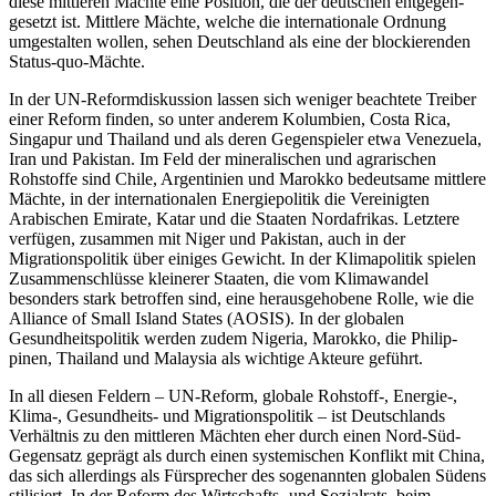
diese mittleren Mächte eine Position, die der deutschen entgegen­
gesetzt ist. Mittlere Mächte, welche die internationale Ordnung
umgestalten wollen, sehen Deutschland als eine der blockierenden
Status-quo-Mächte.
In der UN-Reformdiskussion lassen sich weniger beachtete Treiber
einer Reform finden, so unter ande­rem Kolumbien, Costa Rica,
Singapur und Thailand und als deren Gegenspieler etwa Venezuela,
Iran und Pakistan. Im Feld der mineralischen und agrarischen
Rohstoffe sind Chile, Argentinien und Marokko bedeutsame mittlere
Mächte, in der internationalen Energiepolitik die Vereinigten
Arabischen Emirate, Katar und die Staaten Nordafrikas. Letztere
verfügen, zusammen mit Niger und Pakistan, auch in der
Migrationspolitik über einiges Gewicht. In der Klima­politik spielen
Zusammenschlüsse kleinerer Staaten, die vom Klimawandel
besonders stark betroffen sind, eine herausgehobene Rolle, wie die
Alliance of Small Island States (AOSIS). In der globalen
Gesundheits­politik werden zudem Nigeria, Marokko, die Philip­
pinen, Thailand und Malaysia als wichtige Akteure geführt.
In all diesen Feldern – UN-Reform, globale Rohstoff-, Energie-,
Klima-, Gesundheits- und Migrationspolitik – ist Deutschlands
Verhältnis zu den mitt­leren Mächten eher durch einen Nord-Süd-
Gegensatz geprägt als durch einen systemischen Konflikt mit China,
das sich allerdings als Fürsprecher des so­genannten globalen Südens
stilisiert. In der Reform des Wirtschafts- und Sozialrats, beim