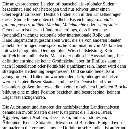
Die angesprochenen Länder, oft pauschal als »glo­baler Süden«
bezeichnet, sind sehr heterogen und nur schwer unter einen
Oberbegriff zu fassen. Deshalb finden sich in den Einzelbeiträgen
dieser Studie für sie unterschiedliche Bezeichnungen:
middle-
ground powers
,
mittlere Mächte
,
Mittelmächte
oder
swing states
.
Gemeinsam ist diesen Ländern allerdings, dass ihnen eine
(potentiell) wichtige regionale oder internatio­nale Rolle und
Handlungsmacht zugeschrieben wird, die sie von anderen Staaten
abhebt. Sie bringen eine spezifische Kombination von Merkmalen
mit wie Geographie, Demographie, Wirtschaftsleistung, Roh­
stoffreichtum, militärische Macht oder politische Ausstrahlung. Per
definitionem sind sie keine Groß­mächte, aber ihr Einfluss kann je
nach Konstellation oder Politikfeld signifikant sein. Ihnen wird dann
strategische Bedeutung bei­gemessen. Und sie sind bedeutsam
genug, um von Dritten umworben oder als Spoiler gefürchtet zu
werden. Unter diesen Staa­ten sind jene für Deutschland von
besonders großem Interesse, die in einer möglichen bipolaren Block­
bildung eine mittlere Position beziehen und bestrebt sind, keinem
Lager fest anzugehören.
Die Autorinnen und Autoren der nachfolgenden Länderanalysen
behandeln zwölf Staaten dieser Kate­gorie: die Türkei, Israel,
Ägypten, Saudi-Arabien, Ka­sachstan, Indien, Indonesien,
Äthiopien, Kenia, Süd­afrika, Mexiko und Brasilien. Einige davon
strapazieren die vorangegangene Definition sehr: Indien ist auf­grund