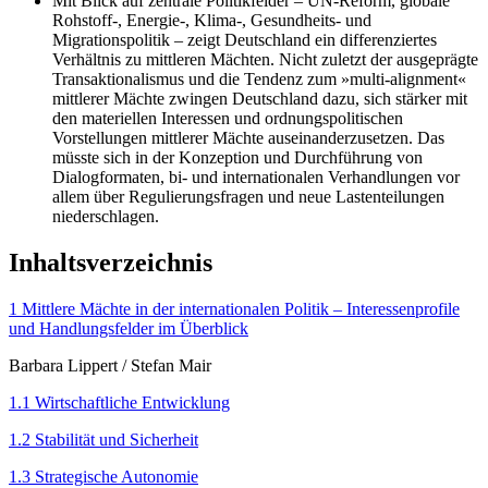
Mit Blick auf zentrale Politikfelder – UN-Reform, globale
Rohstoff-, Ener­gie-, Klima-, Gesundheits- und
Migrationspolitik – zeigt Deutschland ein differenziertes
Verhältnis zu mittleren Mächten. Nicht zuletzt der aus­geprägte
Transaktionalismus und die Tendenz zum »multi-alignment«
mittlerer Mächte zwingen Deutschland dazu, sich stärker mit
den mate­riellen Interessen und ordnungspolitischen
Vorstellungen mittlerer Mächte auseinanderzusetzen. Das
müsste sich in der Konzeption und Durch­führung von
Dialogformaten, bi- und internationalen Verhandlungen vor
allem über Regulierungsfragen und neue Lastenteilungen
niederschlagen.
Inhaltsverzeichnis
1 Mittlere Mächte in der internationalen Politik – Interessenprofile
und Handlungs­felder im Überblick
Barbara Lippert
/
Stefan Mair
1.1 Wirtschaftliche Entwicklung
1.2 Stabilität und Sicherheit
1.3 Strategische Autonomie