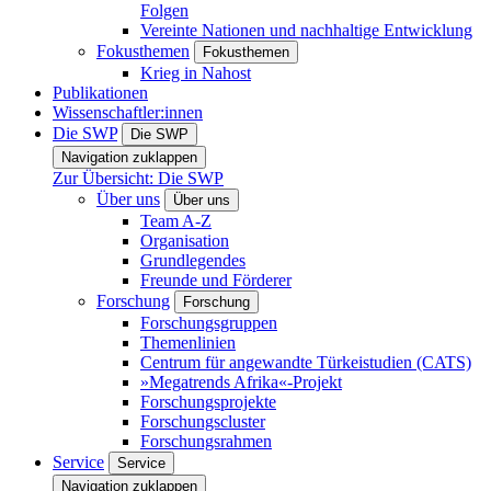
Folgen
Vereinte Nationen und nachhaltige Entwicklung
Fokusthemen
Fokusthemen
Krieg in Nahost
Publikationen
Wissenschaftler:innen
Die SWP
Die SWP
Navigation zuklappen
Zur Übersicht: Die SWP
Über uns
Über uns
Team A-Z
Organisation
Grundlegendes
Freunde und Förderer
Forschung
Forschung
Forschungsgruppen
Themenlinien
Centrum für angewandte Türkeistudien (CATS)
»Megatrends Afrika«-Projekt
Forschungsprojekte
Forschungscluster
Forschungsrahmen
Service
Service
Navigation zuklappen