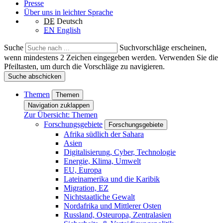
Presse
Über uns in leichter Sprache
DE
Deutsch
EN
English
Suche
Suchvorschläge erscheinen,
wenn mindestens 2 Zeichen eingegeben werden. Verwenden Sie die
Pfeiltasten, um durch die Vorschläge zu navigieren.
Suche abschicken
Themen
Themen
Navigation zuklappen
Zur Übersicht: Themen
Forschungsgebiete
Forschungsgebiete
Afrika südlich der Sahara
Asien
Digitalisierung, Cyber, Technologie
Energie, Klima, Umwelt
EU, Europa
Lateinamerika und die Karibik
Migration, EZ
Nichtstaatliche Gewalt
Nordafrika und Mittlerer Osten
Russland, Osteuropa, Zentralasien