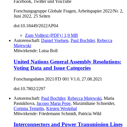
Facebook, Twitter und YouTube
Forschungsgruppe Globale Fragen, Arbeitspapier 2022/Nr. 2,
Juni 2022, 25 Seiten
doi:10.18449/2022AP04
Zum Volltext (PDF) | 1,9 MB
Autorenschaft:
Daniel Voelsen
,
Paul Bochtler
,
Rebecca
Majewski
Mitwirkende: Luisa Boll
United Nations General Assembly Resolutions:
Voting Data and Issue Categories
Forschungsdaten 2021/FD 001 V1.0, 27.08.2021
doi:10.7802/2297
Autorenschaft:
Paul Bochtler
,
Rebecca Majewski
, Maria
Pastukhova,
Jacopo Maria Pepe
, Maximiliane Schneider,
Corinna Templin
,
Kirsten Westphal
Mitwirkende: Friedemann Schmidt, Patricia Wild
Interconnectors and Power Transmission Lines