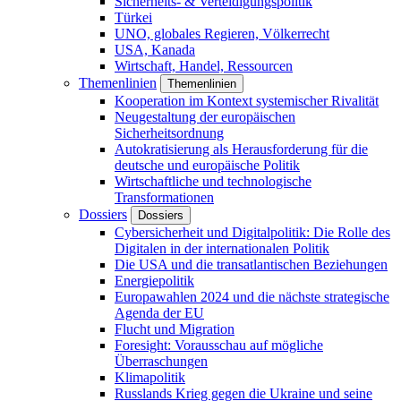
Sicherheits- & Verteidigungspolitik
Türkei
UNO, globales Regieren, Völkerrecht
USA, Kanada
Wirtschaft, Handel, Ressourcen
Themenlinien
Themenlinien
Kooperation im Kontext systemischer Rivalität
Neugestaltung der europäischen
Sicherheitsordnung
Autokratisierung als Herausforderung für die
deutsche und europäische Politik
Wirtschaftliche und technologische
Transformationen
Dossiers
Dossiers
Cybersicherheit und Digitalpolitik: Die Rolle des
Digitalen in der internationalen Politik
Die USA und die transatlantischen Beziehungen
Energiepolitik
Europawahlen 2024 und die nächste strategische
Agenda der EU
Flucht und Migration
Foresight: Vorausschau auf mögliche
Überraschungen
Klimapolitik
Russlands Krieg gegen die Ukraine und seine