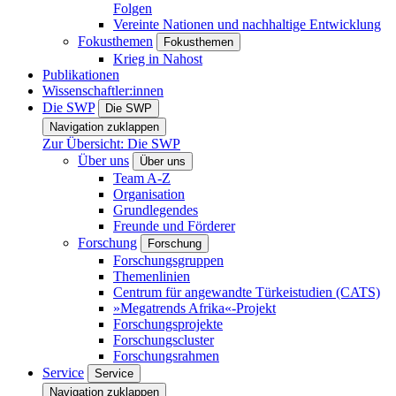
Folgen
Vereinte Nationen und nachhaltige Entwicklung
Fokusthemen
Fokusthemen
Krieg in Nahost
Publikationen
Wissenschaftler:innen
Die SWP
Die SWP
Navigation zuklappen
Zur Übersicht: Die SWP
Über uns
Über uns
Team A-Z
Organisation
Grundlegendes
Freunde und Förderer
Forschung
Forschung
Forschungsgruppen
Themenlinien
Centrum für angewandte Türkeistudien (CATS)
»Megatrends Afrika«-Projekt
Forschungsprojekte
Forschungscluster
Forschungsrahmen
Service
Service
Navigation zuklappen