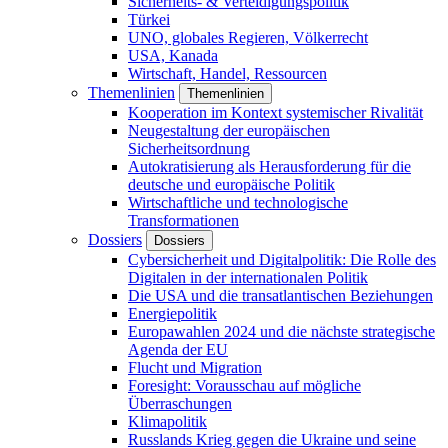
Sicherheits- & Verteidigungspolitik
Türkei
UNO, globales Regieren, Völkerrecht
USA, Kanada
Wirtschaft, Handel, Ressourcen
Themenlinien
Themenlinien
Kooperation im Kontext systemischer Rivalität
Neugestaltung der europäischen
Sicherheitsordnung
Autokratisierung als Herausforderung für die
deutsche und europäische Politik
Wirtschaftliche und technologische
Transformationen
Dossiers
Dossiers
Cybersicherheit und Digitalpolitik: Die Rolle des
Digitalen in der internationalen Politik
Die USA und die transatlantischen Beziehungen
Energiepolitik
Europawahlen 2024 und die nächste strategische
Agenda der EU
Flucht und Migration
Foresight: Vorausschau auf mögliche
Überraschungen
Klimapolitik
Russlands Krieg gegen die Ukraine und seine