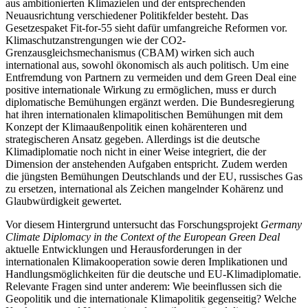
aus ambitionierten Klimazielen und der entsprechenden
Neuausrichtung verschiedener Politikfelder besteht. Das
Gesetzespaket Fit-for-55 sieht dafür umfangreiche Reformen vor.
Klimaschutzanstrengungen wie der CO2-
Grenzausgleichsmechanismus (CBAM) wirken sich auch
international aus, sowohl ökonomisch als auch politisch. Um eine
Entfremdung von Partnern zu vermeiden und dem Green Deal eine
positive internationale Wirkung zu ermöglichen, muss er durch
diplomatische Bemühungen ergänzt werden. Die Bundesregierung
hat ihren internationalen klimapolitischen Bemühungen mit dem
Konzept der Klimaaußenpolitik einen kohärenteren und
strategischeren Ansatz gegeben. Allerdings ist die deutsche
Klimadiplomatie noch nicht in einer Weise integriert, die der
Dimension der anstehenden Aufgaben entspricht. Zudem werden
die jüngsten Bemühungen Deutschlands und der EU, russisches Gas
zu ersetzen, international als Zeichen mangelnder Kohärenz und
Glaubwürdigkeit gewertet.
Vor diesem Hintergrund untersucht das Forschungsprojekt
Germany
Climate Diplomacy in the Context of the European Green Deal
aktuelle Entwicklungen und Herausforderungen in der
internationalen Klimakooperation sowie deren Implikationen und
Handlungsmöglichkeiten für die deutsche und EU-Klimadiplomatie.
Relevante Fragen sind unter anderem: Wie beeinflussen sich die
Geopolitik und die internationale Klimapolitik gegenseitig? Welche