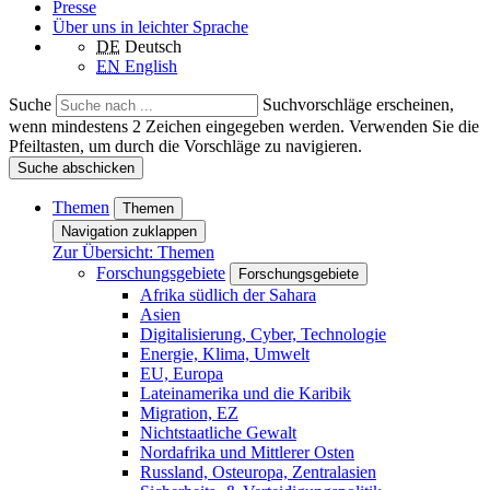
Presse
Über uns in leichter Sprache
DE
Deutsch
EN
English
Suche
Suchvorschläge erscheinen,
wenn mindestens 2 Zeichen eingegeben werden. Verwenden Sie die
Pfeiltasten, um durch die Vorschläge zu navigieren.
Suche abschicken
Themen
Themen
Navigation zuklappen
Zur Übersicht: Themen
Forschungsgebiete
Forschungsgebiete
Afrika südlich der Sahara
Asien
Digitalisierung, Cyber, Technologie
Energie, Klima, Umwelt
EU, Europa
Lateinamerika und die Karibik
Migration, EZ
Nichtstaatliche Gewalt
Nordafrika und Mittlerer Osten
Russland, Osteuropa, Zentralasien