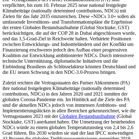
verpflichtet, bis zum 10. Februar 2025 neue national festgelegte
Klimabeiträge (nationally determined contributions, NDCs) mit
Zielen für das Jahr 2035 einzureichen. Diese »NDCs 3.0« sollen als
umfassende Investitions- und Transformationspläne die Ergebnisse
der ersten Globa­len Bestandsaufnahme (Global Stocktake, GST)
berücksichtigen, die auf der COP 28 in Dubai abgeschlossen wurde,
und das 1,5-Grad-Ziel in Reichweite halten. Verhärtete Positionen
zwischen Entwicklungs- und Industrieländern und der Konflikt um
Finan­zierung erschweren jedoch den Aufbau einer progressiven
Koali­tion zur Entwicklung ambitionierter NDCs. Durch intensivere
technische Unter­stützung, diplomatische Initiativen und die
Einbindung Brasiliens als Schlüsselakteur könnten Deutschland und
die EU neuen Schwung in den NDC-3.0-Prozess bringen.
Zuletzt reichten die Vertragsstaaten des Pariser Abkommens (PA)
ihre national fest­gelegten Klimabeiträge (nationally deter­mined
contributions, NDCs) in den Jahren 2020 und 2021 inmitten der
globalen Corona-Pandemie ein. Im Hinblick auf die Ziele des PA
sind die aktuellen NDCs jedoch von immensen Ambitions- und
Implementierungslücken in allen Bereichen gekennzeichnet, wie die
Vertragsstaaten 2023 mit der
Globalen Bestandsaufnahme
(Global
Stocktake, GST) anerkannt haben. Die Um­setzung der bestehenden
NDCs würde zu einem globalen Temperaturanstieg von 2,4 bis 2,6
Grad führen. Bis 2030 würden sie statt der laut IPCC notwendigen
43 Prozent die globalen Treibhausgasemissionen gegen­über 2019