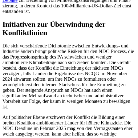
Debatte
zur Beziehung von Minderungsanstrengungen und Finan­
zierung, in deren Kontext das 100-Milliarden-US-Dollar-Ziel einst
entstanden ist.
Initiativen zur Überwindung der
Konfliktlinien
Die sich verschärfende Dichotomie zwi­schen Entwicklungs- und
Industrieländern bringt politische Risiken für den NDC-Prozess, die
das Progressionsprinzip des PA schwächen und weniger
ambitionierte Klimabeiträge nach sich ziehen könnten. Die Gefahr
besteht, dass der Konflikt die Einreichung der näch­sten NDCs
verzögert, falls Länder die Ergeb­nisse des NCQG im November
2024 abwar­ten sollten, um ihre NDCs zu formulieren oder
womöglich erst den internen Startschuss für ihre Erarbeitung zu
geben. Der steigende An­spruch an NDCs hat auch einen
signifikanten Mehr­aufwand an technischer und administra­ti­ver
Vorarbeit zur Folge, der kaum in weni­gen Monaten zu bewältigen
ist.
Auf politischer Ebene erschwert der Konflikt die Bildung einer
breiten Koalition ambitionierter Länder für höhere Klima­ziele. Die
NDC-Deadline im Februar 2025 mag von den Vertragsstaaten eher
weich ausgelegt werden, kann aber helfen, das so wichtige