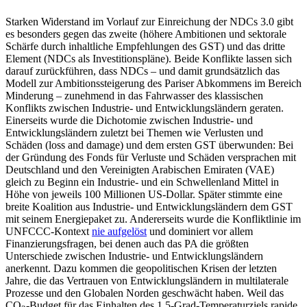
Starken Widerstand im Vorlauf zur Ein­reichung der NDCs 3.0 gibt
es ­besonders gegen das zweite (höhere Ambi­tionen und sektorale
Schärfe durch inhalt­liche Empfeh­lungen des GST) und das dritte
Element (NDCs als Investitionspläne). Beide Kon­flikte lassen sich
darauf zurückführen, dass NDCs – und damit grundsätzlich das
Modell zur Ambi­tions­steigerung des Pariser Abkommens im Bereich
Minderung – zuneh­mend in das Fahrwasser des klassischen
Konflikts zwischen Industrie- und Entwicklungs­ländern geraten.
Einerseits wurde die Dicho­tomie zwischen Industrie- und
Entwicklungsländern zuletzt bei Themen wie Ver­lusten und
Schäden (loss and damage) und dem ersten GST überwunden: Bei
der Grün­dung des Fonds für Verluste und Schäden ver­sprachen mit
Deutschland und den Ver­einigten Arabischen Emiraten (VAE)
gleich zu Beginn ein Industrie- und ein Schwellenland Mittel in
Höhe von jeweils 100 Millio­nen US-Dollar. Später stimmte eine
breite Koalition aus Industrie- und Entwick­lungs­ländern dem GST
mit seinem Energiepaket zu. Andererseits wurde die Konfliktlinie im
UNFCCC-Kontext
nie aufgelöst
und domi­niert vor allem
Finanzierungsfragen, bei denen auch das PA die größten
Unterschiede zwischen Industrie- und Entwicklungsländern
anerkennt. Dazu kommen die geo­politischen Krisen der letz­ten
Jahre, die das Vertrauen von Entwicklungsländern in multilaterale
Prozesse und den Globalen Norden geschwächt haben. Weil das
CO
-Budget für das Einhalten des 1,5-Grad-Temperaturziels rapide