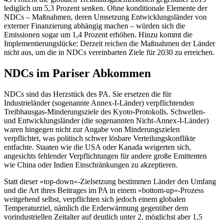
lediglich um 5,3 Pro­zent senken. Ohne konditionale Elemente der
NDCs – Maßnahmen, deren Umsetzung Entwicklungsländer von
externer Finanzierung abhängig machen – würden sich die
Emissionen sogar um 1,4 Prozent erhöhen. Hinzu kommt die
Implementierungslücke: Derzeit reichen die Maßnahmen der Länder
nicht aus, um die in NDCs vereinbarten Ziele für 2030 zu erreichen.
NDCs im Pariser Abkommen
NDCs sind das Herzstück des PA. Sie erset­zen die für
Industrieländer (sogenannte Annex-I-Länder) verpflichtenden
Treibhausgas-Minderungsziele des Kyoto-Protokolls. Schwellen-
und Entwicklungsländer (die sogenannten Nicht-Annex-I-Länder)
waren hingegen nicht zur Angabe von Minderungs­zielen
verpflichtet, was politisch schwer lös­bare Verteilungskonflikte
entfachte. Staaten wie die USA oder Kanada weigerten sich,
angesichts fehlender Ver­pflichtungen für andere große Emittenten
wie China oder Indien Einschränkungen zu akzeptieren.
Statt dieser »top-down«-Zielsetzung bestimmen Länder den Umfang
und die Art ihres Beitrages im PA in einem »bottom-up«-Prozess
weitgehend selbst, verpflichten sich jedoch einem globalen
Temperaturziel, nämlich die Erderwärmung gegen­über dem
vorindustriellen Zeitalter auf deutlich unter
2, möglichst aber 1,5