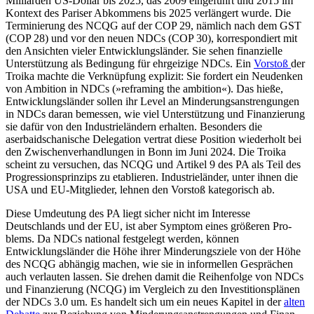
Milliarden US-Dollar bis 2025, das 2009 eingeführt und 2015 im
Kontext des Pariser Abkommens bis 2025 verlängert wurde. Die
Terminierung des NCQG auf der COP 29, nämlich nach dem GST
(COP 28) und vor den neuen NDCs (COP 30), korrespondiert mit
den Ansichten vieler Entwicklungsländer. Sie sehen finan­zielle
Unterstützung als Bedingung für ehr­geizige NDCs. Ein
Vor­stoß
der
Troika machte die Verknüpfung explizit: Sie fordert ein Neu­denken
von Ambition in NDCs (»re­framing the ambition«). Das hieße,
Entwicklungsländer sollen ihr Level an Minderungs­anstrengungen
in NDCs daran bemessen, wie viel Unterstützung und Finanzierung
sie dafür von den Industrieländern erhalten. Beson­ders die
aserbaidschanische Delegation vertrat diese Position wieder­holt bei
den Zwischen­verhandlungen in Bonn im Juni 2024. Die Troika
scheint zu versuchen, das NCQG und Artikel 9 des PA als Teil des
Progressionsprinzips zu etablie­ren. Indus­trie­länder, unter ihnen die
USA und EU-Mit­glieder, lehnen den Vorstoß kategorisch ab.
Diese Umdeutung des PA liegt sicher nicht im Interesse
Deutschlands und der EU, ist aber Symptom eines größeren Pro­
blems. Da NDCs national festgelegt werden, können
Entwicklungsländer die Höhe ihrer Minderungsziele von der Höhe
des NCQG abhängig machen, wie sie in informellen Gesprächen
auch verlauten lassen. Sie drehen damit die Reihenfolge von NDCs
und Finanzierung (NCQG) im Vergleich zu den Investitionsplänen
der NDCs 3.0 um. Es handelt sich um ein neues Kapitel in der
alten