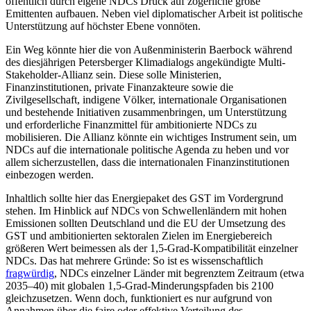
öffentlich durch eigene NDCs Druck auf zögerliche große
Emittenten aufbauen. Neben viel diplomatischer Arbeit ist politische
Unterstützung auf höchster Ebene vonnöten.
Ein Weg könnte hier die von Außen­ministerin Baerbock während
des diesjährigen Petersberger Klimadialogs angekündigte Multi-
Stakeholder-Allianz sein. Diese solle Ministerien,
Finanzinstitutionen, pri­vate Finanzakteure sowie die
Zivilgesellschaft, indigene Völker, internationale Organisationen
und bestehende Initiativen zusammenbringen, um Unterstützung
und erforderliche Finanzmittel für ambitionierte NDCs zu
mobilisieren. Die Allianz könn­te ein wichtiges Instrument sein, um
NDCs auf die internationale poli­tische Agenda zu heben und vor
allem sicher­zustellen, dass die internationalen Finanzinstitutionen
einbezogen werden.
Inhaltlich sollte hier das Energiepaket des GST im Vordergrund
stehen. Im Hin­blick auf NDCs von Schwellenländern mit hohen
Emissionen sollten Deutschland und die EU der Umsetzung des
GST und ambi­tionierten sektoralen Zielen im Energie­bereich
größeren Wert beimessen als der 1,5-Grad-Kompatibilität einzelner
NDCs. Das hat mehrere Gründe: So ist es wissenschaftlich
fragwürdig
, NDCs ein­zelner Länder mit begrenztem Zeitraum (etwa
2035–40) mit globalen 1,5-Grad-Minde­rungspfaden bis 2100
gleichzusetzen. Wenn doch, funktioniert es nur aufgrund von
Annahmen über die faire oder effektive Verteilung des