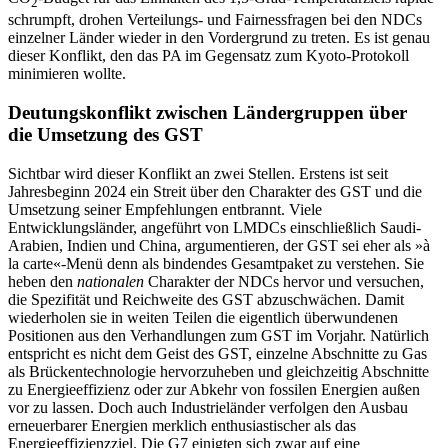
2
schrumpft, drohen Verteilungs- und Fairnessfragen bei den NDCs
einzelner Länder wieder in den Vordergrund zu tre­ten. Es ist genau
dieser Konflikt, den das PA im Gegensatz zum Kyoto-Protokoll
minimieren wollte.
Deutungskonflikt zwischen Ländergruppen über
die Umsetzung des GST
Sichtbar wird dieser Konflikt an zwei Stellen. Erstens ist seit
Jahresbeginn 2024 ein Streit über den Charakter des GST und die
Umsetzung seiner Empfehlungen ent­brannt. Viele
Entwicklungsländer, ange­führt von LMDCs einschließlich Saudi-
Arabien, Indien und China, argumentieren, der GST sei eher als »à
la carte«-Menü denn als bindendes Gesamtpaket zu verstehen. Sie
heben den
nationalen
Charak­ter der NDCs hervor und versuchen,
die Spezifität und Reichweite des GST abzuschwächen. Damit
wiederholen sie in weiten Teilen die eigentlich über­wundenen
Positionen aus den Verhandlungen zum GST im Vorjahr. Natürlich
ent­spricht es nicht dem Geist des GST, einzelne Abschnitte zu Gas
als Brücken­technologie hervorzuheben und gleichzeitig Abschnitte
zu Energieeffizienz oder zur Abkehr von fossilen Energien außen
vor zu lassen. Doch auch Industrieländer verfolgen den Ausbau
erneuerbarer Energien merklich enthusiastischer als das
Energieeffizienzziel. Die G7 einigten sich zwar auf eine