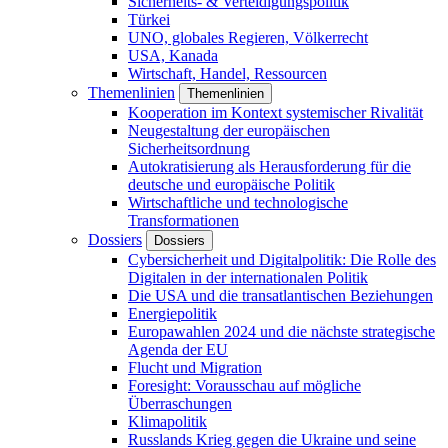
Sicherheits- & Verteidigungspolitik
Türkei
UNO, globales Regieren, Völkerrecht
USA, Kanada
Wirtschaft, Handel, Ressourcen
Themenlinien
Themenlinien
Kooperation im Kontext systemischer Rivalität
Neugestaltung der europäischen
Sicherheitsordnung
Autokratisierung als Herausforderung für die
deutsche und europäische Politik
Wirtschaftliche und technologische
Transformationen
Dossiers
Dossiers
Cybersicherheit und Digitalpolitik: Die Rolle des
Digitalen in der internationalen Politik
Die USA und die transatlantischen Beziehungen
Energiepolitik
Europawahlen 2024 und die nächste strategische
Agenda der EU
Flucht und Migration
Foresight: Vorausschau auf mögliche
Überraschungen
Klimapolitik
Russlands Krieg gegen die Ukraine und seine