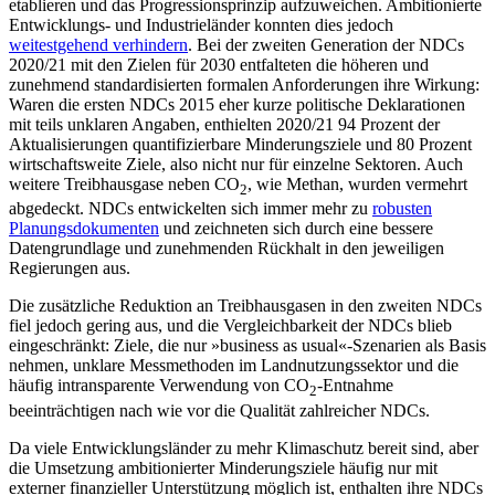
etablieren und das Pro­gressi­onsprinzip aufzuweichen. Ambitio­nierte
Entwicklungs- und Industrieländer konnten dies jedoch
weitestgehend ver­hindern
. Bei der zweiten Generation der NDCs
2020/21 mit den Zielen für 2030 entfalteten die höheren und
zunehmend standar­disierten formalen Anforderungen ihre Wirkung:
Waren die ersten NDCs 2015 eher kurze politische Deklarationen
mit teils unklaren Angaben, enthielten 2020/21 94 Prozent der
Aktualisierungen quantifizierbare Minderungsziele und 80 Prozent
wirtschaftsweite Ziele, also nicht nur für einzelne Sektoren. Auch
weitere Treibhausgase neben CO
, wie Methan, wurden ver­mehrt
2
abgedeckt. NDCs entwickelten sich immer mehr zu
robusten
Planungsdokumenten
und zeichneten sich durch eine bessere
Datengrundlage und zunehmenden Rückhalt in den jeweiligen
Regierungen aus.
Die zusätzliche Reduktion an Treibhausgasen in den zweiten NDCs
fiel jedoch gering aus, und die Vergleichbarkeit der NDCs blieb
eingeschränkt: Ziele, die nur »business as usual«-Szenarien als Basis
neh­men, unklare Messmethoden im Land­nutzungssektor und die
häufig intransparente Verwendung von CO
-Entnahme
2
beeinträchtigen nach wie vor die Qualität zahlreicher NDCs.
Da viele Entwicklungsländer zu mehr Klimaschutz bereit sind, aber
die Umsetzung ambitionierter Minderungsziele häufig nur mit
externer finanzieller Unter­stützung möglich ist, enthalten ihre NDCs