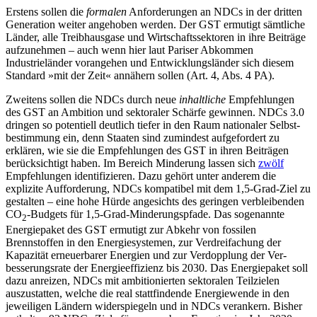
Erstens sollen die
formalen
Anforderungen an NDCs in der dritten
Generation weiter angehoben werden. Der GST ermu­tigt sämtliche
Länder, alle Treibhausgase und Wirtschaftssektoren in ihre Beiträge
auf­zunehmen – auch wenn hier laut Pariser Abkommen
Industrieländer voran­gehen und Entwicklungsländer sich diesem
Stan­dard »mit der Zeit« annähern sollen (Art. 4, Abs. 4 PA).
Zweitens sollen die NDCs durch neue
inhaltliche
Empfehlungen
des GST an Am­bition und sektoraler Schärfe gewinnen. NDCs 3.0
dringen so potentiell deutlich tiefer in den Raum nationaler Selbst­
bestim­mung ein, denn Staaten sind zumin­dest aufgefordert zu
erklären, wie sie die Emp­fehlungen des GST in ihren Beiträgen
berücksichtigt haben. Im Bereich Minderung lassen sich
zwölf
Empfehlungen iden­tifizieren. Dazu gehört unter anderem die
explizite Aufforderung, NDCs kompatibel mit dem 1,5-Grad-Ziel zu
gestalten – eine hohe Hürde an­gesichts des geringen ver­bleibenden
CO
-Budgets für 1,5-Grad-Minde­rungspfade. Das sogenannte
2
Energiepaket des GST ermutigt zur Abkehr von fossilen
Brennstoffen in den Energiesystemen, zur Verdreifachung der
Kapazität erneuerbarer Energien und zur Verdopplung der Ver­
besserungsrate der Energieeffizienz bis 2030. Das Energiepaket soll
dazu anreizen, NDCs mit ambitionierten sektoralen Teil­zielen
auszustatten, welche die real statt­findende Energiewende in den
jeweiligen Ländern widerspiegeln und in NDCs ver­ankern. Bisher