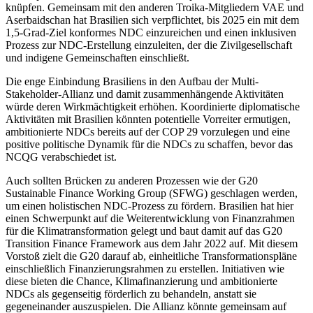
knüpfen. Gemeinsam mit den anderen Troika-Mitgliedern VAE und
Aser­baidschan hat Brasilien sich verpflichtet, bis 2025 ein mit dem
1,5-Grad-Ziel konfor­mes NDC ein­zureichen und einen inklusiven
Prozess zur NDC-Erstellung einzuleiten, der die Zivil­gesellschaft
und indigene Gemeinschaften einschließt.
Die enge Einbindung Brasiliens in den Aufbau der Multi-
Stakeholder-Allianz und damit zusammenhängende Aktivitäten
würde deren Wirkmächtigkeit erhöhen. Ko­ordinierte diplomatische
Aktivitäten mit Brasilien könnten potentielle Vorreiter ermutigen,
ambitionierte NDCs bereits auf der COP 29 vorzulegen und eine
positive politische Dynamik für die NDCs zu schaf­fen, bevor das
NCQG verabschiedet ist.
Auch sollten Brücken zu anderen Prozessen wie der G20
Sustainable Finance Work­ing Group (SFWG) geschlagen werden,
um einen holistischen NDC-Prozess zu fördern. Brasilien hat hier
einen Schwerpunkt auf die Weiterentwicklung von Finanzrahmen
für die Klimatransformation gelegt und baut damit auf das G20
Transition Finance Framework aus dem Jahr 2022 auf. Mit diesem
Vorstoß zielt die G20 darauf ab, ein­heit­liche Transformationspläne
einschließlich Finanzierungsrahmen zu erstellen. Initia­tiven wie
diese bieten die Chance, Klima­finanzierung und ambitionierte
NDCs als gegenseitig förderlich zu behandeln, anstatt sie
gegeneinander auszuspielen. Die Allianz könnte gemeinsam auf