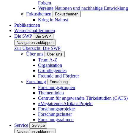
Folgen
Vereinte Nationen und nachhaltige Entwicklung
Fokusthemen
Fokusthemen
Krieg in Nahost
Publikationen
Wissenschaftler:innen
Die SWP
Die SWP
Navigation zuklappen
Zur Übersicht: Die SWP
Über uns
Über uns
Team A-Z
Organisation
Grundlegendes
Freunde und Förderer
Forschung
Forschung
Forschungsgruppen
Themenlinien
Centrum für angewandte Türkeistudien (CATS)
»Megatrends Afrika«-Projekt
Forschungsprojekte
Forschungscluster
Forschungsrahmen
Service
Service
Navigation zuklappen