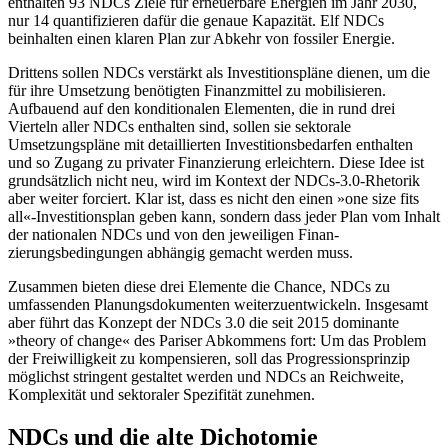
enthalten 93 NDCs Ziele für erneuerbare Energien im Jahr 2030,
nur 14 quantifizieren dafür die genaue Kapazi­tät. Elf NDCs
beinhalten einen klaren Plan zur Abkehr von fossiler Energie.
Drittens sollen NDCs verstärkt als Investitionspläne dienen, um die
für ihre Umset­zung benötigten Finanzmittel zu mobilisieren.
Aufbauend auf den konditionalen Elementen, die in rund drei
Vierteln aller NDCs enthalten sind, sollen sie sektorale
Umsetzungspläne mit detaillierten Inves­ti­tionsbedarfen enthalten
und so Zugang zu privater Finanzierung erleichtern. Diese Idee ist
grundsätzlich nicht neu, wird im Kontext der NDCs-3.0-Rhetorik
aber wei­ter forciert. Klar ist, dass es nicht den einen »one size fits
all«-Investitionsplan geben kann, sondern dass jeder Plan vom Inhalt
der natio­nalen NDCs und von den jeweiligen Finan­
zierungsbedingungen abhängig gemacht werden muss.
Zusammen bieten diese drei Elemente die Chance, NDCs zu
umfassenden Pla­nungsdokumenten weiterzuentwickeln. Insgesamt
aber führt das Konzept der NDCs 3.0 die seit 2015 dominante
»theory of change« des Pariser Abkommens fort: Um das Problem
der Freiwilligkeit zu kompensieren, soll das Progressionsprinzip
mög­lichst stringent gestaltet werden und NDCs an Reichweite,
Komplexität und sektoraler Spezifität zunehmen.
NDCs und die alte Dichotomie