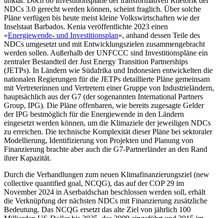
unklar. Doch ob Investitions­pläne der transformativen Rhetorik der
NDCs 3.0 gerecht werden können, scheint fraglich. Über solche
Pläne verfügen bis heute meist kleine Volkswirtschaften wie der
Inselstaat Barbados. Kenia veröffent­lichte 2023 einen
»
Energiewende- und Investitionsplan
«, anhand dessen Teile des
NDCs umgesetzt und mit Entwicklungs­zielen zusammen­gebracht
werden sollen. Außerhalb der UNFCCC sind Inves­titions­pläne ein
zentra­ler Bestandteil der Just Energy Transition Partnerships
(JETPs). In Ländern wie Süd­afrika und Indonesien entwickelten die
nationalen Regierungen für die JETPs detaillierte Pläne gemeinsam
mit Vertreterinnen und Vertretern einer Grup­pe von Industrieländern,
hauptsächlich aus der G7 (der sogenannten Internatio­nal Partners
Group, IPG). Die Pläne offen­baren, wie bereits zugesagte Gelder
der IPG bestmöglich für die Energiewende in den Ländern
eingesetzt werden können, um die Klima­ziele der jeweiligen NDCs
zu errei­chen. Die technische Komplexität dieser Pläne bei sektoraler
Modellierung, Identifi­zierung von Projekten und Planung von
Finanzierung brachte aber auch die G7-Part­ner­länder an den Rand
ihrer Kapazität.
Durch die Ver­handlungen zum neuen Klimafinanzierungsziel (new
collective quantified goal, NCQG), das auf der COP 29 im
November 2024 in Aserbaidschan be­schlossen werden soll, erhält
die Ver­knüp­fung der nächsten NDCs mit Finanzierung zusätzliche
Bedeu­tung. Das NCQG ersetzt das alte Ziel von jährlich 100