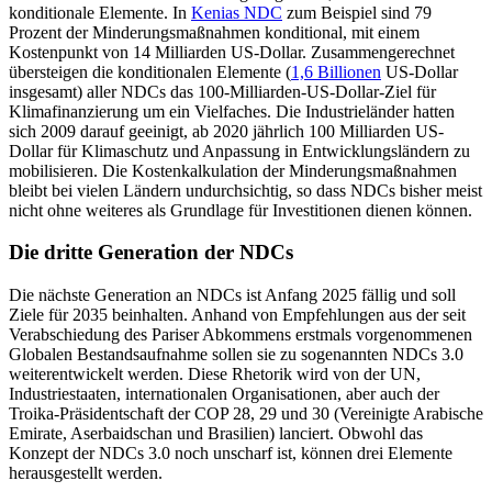
konditionale Elemente. In
Kenias NDC
zum Beispiel sind 79
Prozent der Minderungsmaßnahmen konditional, mit einem
Kostenpunkt von 14 Milliarden US-Dollar. Zusammen­gerechnet
übersteigen die konditionalen Ele­mente (
1,6 Billionen
US-Dollar
insgesamt) aller NDCs das 100-Milliarden-US-Dollar-Ziel für
Klimafinanzierung um ein Vielfaches. Die Indus­trieländer hatten
sich 2009 darauf geeinigt, ab 2020 jährlich 100 Mil­liarden US-
Dollar für Klimaschutz und Anpassung in Entwicklungsländern zu
mobilisieren. Die Kostenkalkulation der Minderungsmaßnahmen
bleibt bei vielen Ländern undurchsichtig, so dass NDCs bis­her meist
nicht ohne weiteres als Grund­lage für Investitionen dienen können.
Die dritte Generation der NDCs
Die nächste Generation an NDCs ist An­fang 2025 fällig und soll
Ziele für 2035 beinhalten. Anhand von Emp­feh­lungen aus der seit
Verabschiedung des Pariser Abkommens erstmals vorgenommenen
Glo­balen Bestandsaufnahme sollen sie zu sogenannten NDCs 3.0
weiterentwickelt werden. Diese Rhetorik wird von der UN,
Industriestaaten, internationalen Organisationen, aber auch der
Troika-Präsidentschaft der COP 28, 29 und 30 (Vereinigte Arabische
Emirate, Aser­baidschan und Brasilien) lanciert. Obwohl das
Konzept der NDCs 3.0 noch unscharf ist, können drei Ele­mente
herausgestellt werden.