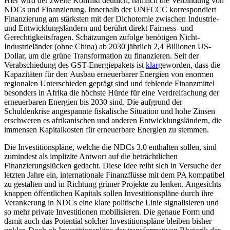
Hier wird der zweite Konflikt deutlich, nämlich die Verbindung von
NDCs und Finanzierung. Innerhalb der UNFCCC korrespondiert
Finanzierung am stärksten mit der Dicho­tomie zwischen Industrie-
und Entwicklungsländern und berührt direkt Fairness- und
Gerechtigkeitsfragen. Schätzungen zufolge benötigen Nicht-
Industrieländer (ohne China) ab 2030 jähr­lich 2,4 Billionen US-
Dollar, um die grüne Transforma­tion zu finanzieren. Seit der
Verabschiedung des GST-Energiepakets ist
klar
geworden
, dass die
Kapazitäten für den Ausbau erneuerbarer Energien von enormen
regio­nalen Unterschieden geprägt sind und fehlende Finanzmittel
besonders in Afrika die höchste Hürde für eine Ver­dreifachung der
erneuerbaren Energien bis 2030 sind. Die aufgrund der
Schuldenkrise angespannte fiskalische Situation und hohe Zinsen
erschweren es afrikanischen und anderen Entwicklungsländern, die
immen­sen Kapitalkosten für erneuerbare Energien zu stemmen.
Die Investitionspläne, welche die NDCs 3.0 enthalten sollen, sind
zumindest als impli­zite Antwort auf die beträchtlichen
Finanzierungslücken gedacht. Diese Idee reiht sich in Versuche der
letzten Jahre ein, inter­natio­nale Finanzflüsse mit dem PA kom­patibel
zu gestalten und in Richtung grüner Projekte zu lenken. Angesichts
knappen öffentlichen Kapitals sollen Inves­titions­pläne durch ihre
Verankerung in NDCs eine klare politische Linie signalisieren und
so mehr private Investitionen mobilisieren. Die genaue Form und
damit auch das Potential solcher Investitionspläne bleiben bisher