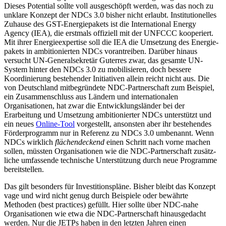
Dieses Potential sollte voll ausgeschöpft werden, was das noch zu
unklare Konzept der NDCs 3.0 bisher nicht erlaubt. Institutionelles
Zuhause des GST-Energiepakets ist die International Energy
Agency (IEA), die erstmals offiziell mit der UNFCCC kooperiert.
Mit ihrer Energieexpertise soll die IEA die Umsetzung des Energie­
pakets in ambitionierten NDCs vorantreiben. Darüber hinaus
versucht UN-General­sekre­tär Guterres zwar, das gesamte UN-
System hinter den NDCs 3.0 zu mobilisieren, doch bessere
Koordinierung bestehender Initia­tiven allein reicht nicht aus. Die
von Deutschland mitbegründete NDC-Part­nerschaft zum Beispiel,
ein Zusammenschluss aus Ländern und internationalen
Organisationen, hat zwar die Entwicklungsländer bei der
Erarbeitung und Umsetzung ambitionierter NDCs unterstützt und
ein neues
Online-Tool
vorgestellt, ansonsten aber ihr beste­hendes
Förderprogramm nur in Referenz zu NDCs 3.0 umbenannt. Wenn
NDCs wirk­lich
flächendeckend
einen Schritt nach vorne machen
sollen, müssten Organi­sationen wie die NDC-Partnerschaft zusätz­
liche umfassende technische Unterstützung durch neue Programme
bereitstellen.
Das gilt besonders für Investitionspläne. Bisher bleibt das Konzept
vage und wird nicht genug durch Beispiele oder bewährte
Methoden (best practices) gefüllt. Hier sollte über NDC-nahe
Organisationen wie etwa die NDC-Part­ner­schaft hinausgedacht
wer­den. Nur die JETPs haben in den letzten Jahren einen