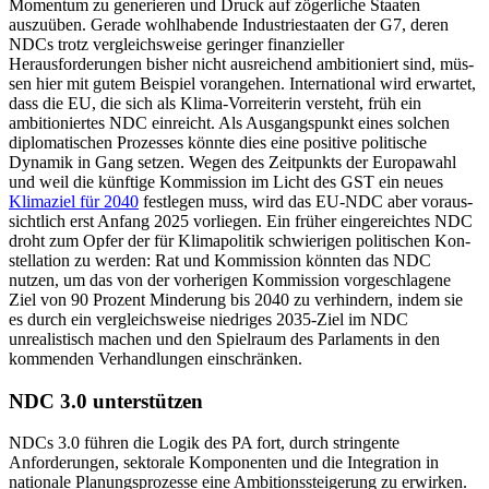
Momentum zu generieren und Druck auf zögerliche Staaten
auszuüben. Gerade wohlhabende Industriestaaten der G7, deren
NDCs trotz vergleichsweise gerin­ger finanzieller
Herausforderungen bisher nicht ausreichend ambitioniert sind, müs­
sen hier mit gutem Beispiel vorangehen. International wird erwartet,
dass die EU, die sich als Klima-Vorreiterin versteht, früh ein
ambitioniertes NDC einreicht. Als Aus­gangspunkt eines solchen
diplomatischen Prozesses könnte dies eine positive politi­sche
Dynamik in Gang setzen. Wegen des Zeitpunkts der Europawahl
und weil die künftige Kommission im Licht des GST ein neues
Klimaziel für 2040
festlegen muss, wird das EU-NDC aber vor­aus­
sichtlich erst Anfang 2025 vorliegen. Ein früher ein­gereichtes NDC
droht zum Opfer der für Klimapolitik schwierigen politischen Kon­
stellation zu werden: Rat und Kommission könnten das NDC
nutzen, um das von der vorherigen Kommission vorgeschlagene
Ziel von 90 Prozent Minderung bis 2040 zu verhindern, indem sie
es durch ein ver­gleichsweise niedriges 2035-Ziel im NDC
unrealistisch machen und den Spielraum des Par­la­ments in den
kommenden Ver­handlungen einschränken.
NDC 3.0 unterstützen
NDCs 3.0 führen die Logik des PA fort, durch stringente
Anforderungen, sektorale Komponenten und die Integration in
natio­nale Planungsprozesse eine Ambitionssteigerung zu erwirken.