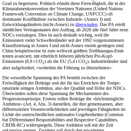
Grad zu begrenzen.
Politisch erlaubt diese Freiwilligkeit, die in der
Klimarahmenkonvention der Vereinten Nationen (United Nations
Framework Con­vention on Climate Change, UNFCCC) oft
dominante Konfliktlinie zwischen Industrie- (Annex I) und
Entwicklungsländern (nicht-Annex) zu
überwinden
. Das PA erteilt
sämt­lichen Vertragsstaaten den Auftrag, ab 2020 alle fünf Jahre neue
NDCs vorzulegen. Dies ist auch deshalb wichtig, weil die
Emissionen vieler Schwellenländer seit der 1992 vorgenommenen
Klassifizierung in Annex I und nicht-Annex enorm gestie­gen sind.
China beispielsweise ist zum weltweit größ­ten Treib­hausgas-Emit­
ten­ten avanciert, mit erheblich höheren jährlichen Pro-Kopf-
Emissionen (8,9 t CO
) als die EU (5,4 t CO
). Industrieländer sind
2
2
aber aufgefordert, »weiterhin die Führung zu übernehmen«.
Die wesentliche Spannung des PA besteht zwischen der
Freiwilligkeit der Bei­träge und der für das Erreichen der Tempe­
raturziele nötigen Ambition, also der Qua­lität und Höhe der NDCs.
Überwinden sollen diese Spannung die Mechanismen des
Progressionsprinzips: Erstens sollen Beiträge die »höchstmögliche
Ambition« (Art. 4, Abs. 3) darstellen, die ihre gemeinsamen, aber
differenzierten Verantwortlichkeiten und jeweiligen Fähigkeiten im
Lichte der unter­schiedlichen nationalen Gegebenheiten (Common
but Differentiated Responsibilities and Respective Capabilities,
CBDR-RC) widerspiegeln. Diese Ambition soll mit der Zeit
sukzessive steigen. Zwei­tens soll durch den erweiterten