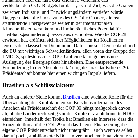
verbleibenden CO
-Budgets für das 1,5-Grad-Ziel, was die Gräben
2
zwi­schen Industrie- und Entwicklungsländern vertiefen würde.
Dagegen bietet die Umset­zung des GST die Chance, die real
stattfindende Energiewende weiter in der inter­nationalen
Klimapolitik zu verankern und ihr beträchtliches Potential für
Treibhausgasminderung besser auszuschöpfen. Wie die COP 28
erwiesen hat, eröffnen sich hier Möglichkeiten für Koalitionen
jenseits der klassischen Dicho­tomie. Dafür müssen Deutschland und
die EU mit wichtigen Schwellenländern, allen voran der Gruppe der
LMDCs, spätestens zur COP 29 auf eine klare gemeinsame
Auslegung des Energiepakets hinarbeiten. Eine entsprechende
Formulierung in der Abschlusserklärung der brasilianischen G20-
Präsidentschaft könnte hier einen wich­tigen Impuls liefern.
Brasilien als Schlüsselakteur
Auch an anderer Stelle kommt
Brasilien
eine wichtige Rolle für die
Überwindung der Konfliktlinien zu. Brasiliens inter­nationales
Ansehen als Präsidentschaft der COP 30 hängt maßgeblich davon
ab, ob die Länder rechtzeitig vor der Konferenz ambitionierte NDCs
einreichen. Innerhalb der Troika hat Brasilien ein Interesse, dass die
Konzentration auf die COP 29 und das Thema Finan­zierung die
eigene COP-Präsidentschaft nicht unter­gräbt – auch wenn es selbst
darauf pocht, ambitionierte NDCs an versprochene Finan­zierung zu