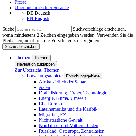
Presse
Über uns in leichter Sprache
DE
Deutsch
EN
English
Suche
Suchvorschläge erscheinen,
wenn mindestens 2 Zeichen eingegeben werden. Verwenden Sie die
Pfeiltasten, um durch die Vorschläge zu navigieren.
Suche abschicken
Themen
Themen
Navigation zuklappen
Zur Übersicht: Themen
Forschungsgebiete
Forschungsgebiete
Afrika südlich der Sahara
Asien
Digitalisierung, Cyber, Technologie
Energie, Klima, Umwelt
EU, Europa
Lateinamerika und die Karibik
Migration, EZ
Nichtstaatliche Gewalt
Nordafrika und Mittlerer Osten
Russland, Osteuropa, Zentralasien