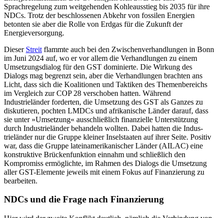
Sprachregelung zum weit­gehenden Kohleausstieg bis 2035 für ihre
NDCs. Trotz der beschlossenen Abkehr von fossilen Ener­gien
betonten sie aber die Rolle von Erdgas für die Zukunft der
Energieversorgung.
Dieser
Streit
flammte auch bei den Zwischenverhandlungen in Bonn
im Juni 2024 auf, wo er vor allem die Verhandlungen zu einem
Umsetzungsdialog für den GST dominierte. Die Wirkung des
Dialogs mag begrenzt sein, aber die Verhandlungen brachten ans
Licht, dass sich die Koalitionen und Taktiken des Themenbereichs
im Vergleich zur COP 28 verschoben hatten. Während
Industrieländer forderten, die Umsetzung des GST als Ganzes zu
diskutieren, pochten LMDCs und afrikanische Länder darauf, dass
sie unter »Umsetzung« ausschließlich finanzielle Unterstützung
durch Industrieländer behan­deln wollten. Dabei hatten die In­dus­
trieländer nur die Gruppe kleiner Inselstaaten auf ihrer Seite. Positiv
war, dass die Gruppe lateinamerikanischer Länder (AILAC) eine
konstruktive Brückenfunktion einnahm und schließlich den
Kompromiss ermöglichte, im Rahmen des Dialogs die Umsetzung
aller GST-Ele­mente jeweils mit einem Fokus auf Finan­zierung zu
bear­beiten.
NDCs und die Frage nach Finanzierung