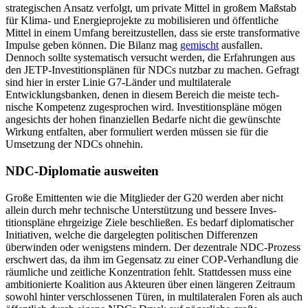
strategischen Ansatz verfolgt, um private Mittel in großem Maßstab
für Klima- und Energieprojekte zu mobilisieren und öffentliche
Mittel in einem Umfang bereitzustellen, dass sie erste transforma­tive
Impulse geben kön­nen. Die Bilanz mag
gemischt
ausfallen.
Dennoch sollte systematisch versucht werden, die Erfahrungen aus
den JETP-Investitionsplänen für NDCs nutzbar zu machen. Gefragt
sind hier in erster Linie G7-Länder und multilaterale
Entwicklungsbanken, denen in diesem Bereich die meiste tech­
nische Kompetenz zugesprochen wird. Investitionspläne mögen
angesichts der hohen finanziellen Bedarfe nicht die ge­wünschte
Wirkung entfalten, aber formu­liert werden müssen sie für die
Umsetzung der NDCs ohnehin.
NDC-Diplomatie ausweiten
Große Emittenten wie die Mitglieder der G20 werden aber nicht
allein durch mehr technische Unterstützung und bessere Inves­
titionspläne ehrgeizige Ziele beschließen. Es bedarf diplomatischer
Initiativen, welche die dargelegten politischen Differen­zen
überwinden oder wenigstens mindern. Der dezentrale NDC-Prozess
erschwert das, da ihm im Gegensatz zu einer COP-Ver­handlung die
räumliche und zeitliche Konzentration fehlt. Stattdessen muss eine
ambitionierte Koalition aus Akteuren über einen längeren Zeitraum
sowohl hinter verschlossenen Türen, in multilateralen Foren als auch