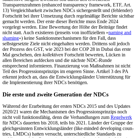
Transparenzrahmen (enhanced transparency frame­work, ETF, Art.
13) Vergleichbarkeit zwi­schen NDCs sichergestellt und (fehlender)
Fortschritt bei ihrer Umsetzung durch regelmäßige Berichte sichtbar
gemacht wer­den. Der erste dieser Berichte muss Ende 2024
vorgelegt werden. Eine Bewertung der Höhe der Beiträge findet
nicht statt. Auch existieren (jenseits von inoffiziellem »
nam­ing and
shaming
«) keine Sanktionsmechanismen für den Fall, dass
selbstgesetzte Ziele nicht eingehalten werden. Drittens soll jedoch
der Prozess des GST, wie 2023 bei der COP 28 in Dubai das erste
Mal geschehen, den
kollekti­ven
Fortschritt bewer­ten, Lücken in
allen Berei­chen aufdecken und die nächste NDC-Runde
entsprechend infor­mieren. Finan­zierung von Maß­nahmen ist nicht
Teil des Progressionsprinzips im engeren Sinne. Artikel 3 des PA
erkennt jedoch an, dass die Entwicklungsländer Unterstützung für
die Implementierung ihrer NDCs benötigen.
Die erste und zweite Generation der NDCs
Während der Erarbeitung der ersten NDCs 2015 und des Updates
2020/21 waren die Mechanismen des Progressionsprinzips noch
nicht voll funktionsfähig, denn die Verhandlungen zum
Regelwerk
für NDCs dauerten bis 2018, teils bis 2021. Länder der Gruppe der
gleichgesinnten Entwicklungsländer (like-minded developing coun­
tries, LMDCs) hatten versucht, unterschiedliche Standards zu