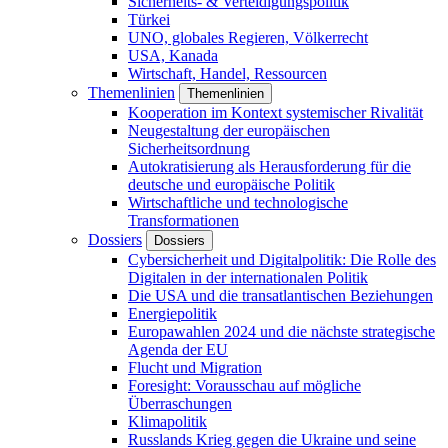
Sicherheits- & Verteidigungspolitik
Türkei
UNO, globales Regieren, Völkerrecht
USA, Kanada
Wirtschaft, Handel, Ressourcen
Themenlinien
Themenlinien
Kooperation im Kontext systemischer Rivalität
Neugestaltung der europäischen
Sicherheitsordnung
Autokratisierung als Herausforderung für die
deutsche und europäische Politik
Wirtschaftliche und technologische
Transformationen
Dossiers
Dossiers
Cybersicherheit und Digitalpolitik: Die Rolle des
Digitalen in der internationalen Politik
Die USA und die transatlantischen Beziehungen
Energiepolitik
Europawahlen 2024 und die nächste strategische
Agenda der EU
Flucht und Migration
Foresight: Vorausschau auf mögliche
Überraschungen
Klimapolitik
Russlands Krieg gegen die Ukraine und seine