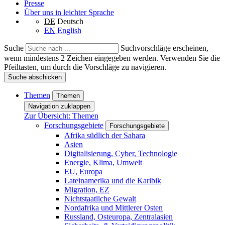
Presse
Über uns in leichter Sprache
DE
Deutsch
EN
English
Suche
Suchvorschläge erscheinen,
wenn mindestens 2 Zeichen eingegeben werden. Verwenden Sie die
Pfeiltasten, um durch die Vorschläge zu navigieren.
Suche abschicken
Themen
Themen
Navigation zuklappen
Zur Übersicht: Themen
Forschungsgebiete
Forschungsgebiete
Afrika südlich der Sahara
Asien
Digitalisierung, Cyber, Technologie
Energie, Klima, Umwelt
EU, Europa
Lateinamerika und die Karibik
Migration, EZ
Nichtstaatliche Gewalt
Nordafrika und Mittlerer Osten
Russland, Osteuropa, Zentralasien