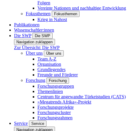
Folgen
Vereinte Nationen und nachhaltige Entwicklung
Fokusthemen
Fokusthemen
Krieg in Nahost
Publikationen
Wissenschaftler:innen
Die SWP
Die SWP
Navigation zuklappen
Zur Übersicht: Die SWP
Über uns
Über uns
Team A-Z
Organisation
Grundlegendes
Freunde und Förderer
Forschung
Forschung
Forschungsgruppen
Themenlinien
Centrum für angewandte Türkeistudien (CATS)
»Megatrends Afrika«-Projekt
Forschungsprojekte
Forschungscluster
Forschungsrahmen
Service
Service
Navigation zuklappen