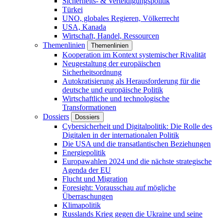
Sicherheits- & Verteidigungspolitik
Türkei
UNO, globales Regieren, Völkerrecht
USA, Kanada
Wirtschaft, Handel, Ressourcen
Themenlinien
Themenlinien
Kooperation im Kontext systemischer Rivalität
Neugestaltung der europäischen
Sicherheitsordnung
Autokratisierung als Herausforderung für die
deutsche und europäische Politik
Wirtschaftliche und technologische
Transformationen
Dossiers
Dossiers
Cybersicherheit und Digitalpolitik: Die Rolle des
Digitalen in der internationalen Politik
Die USA und die transatlantischen Beziehungen
Energiepolitik
Europawahlen 2024 und die nächste strategische
Agenda der EU
Flucht und Migration
Foresight: Vorausschau auf mögliche
Überraschungen
Klimapolitik
Russlands Krieg gegen die Ukraine und seine