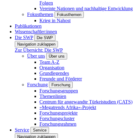
Folgen
Vereinte Nationen und nachhaltige Entwicklung
Fokusthemen
Fokusthemen
Krieg in Nahost
Publikationen
Wissenschaftler:innen
Die SWP
Die SWP
Navigation zuklappen
Zur Übersicht: Die SWP
Über uns
Über uns
Team A-Z
Organisation
Grundlegendes
Freunde und Förderer
Forschung
Forschung
Forschungsgruppen
Themenlinien
Centrum für angewandte Türkeistudien (CATS)
»Megatrends Afrika«-Projekt
Forschungsprojekte
Forschungscluster
Forschungsrahmen
Service
Service
Navigation zuklappen