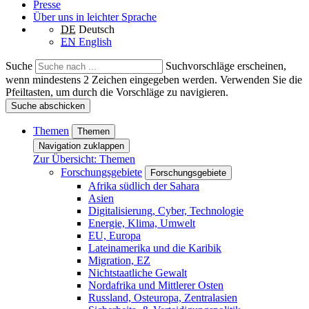
Presse
Über uns in leichter Sprache
DE
Deutsch
EN
English
Suche
Suchvorschläge erscheinen,
wenn mindestens 2 Zeichen eingegeben werden. Verwenden Sie die
Pfeiltasten, um durch die Vorschläge zu navigieren.
Suche abschicken
Themen
Themen
Navigation zuklappen
Zur Übersicht: Themen
Forschungsgebiete
Forschungsgebiete
Afrika südlich der Sahara
Asien
Digitalisierung, Cyber, Technologie
Energie, Klima, Umwelt
EU, Europa
Lateinamerika und die Karibik
Migration, EZ
Nichtstaatliche Gewalt
Nordafrika und Mittlerer Osten
Russland, Osteuropa, Zentralasien