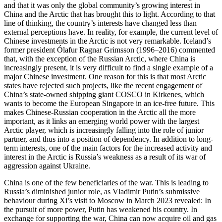
and that it was only the global community’s growing interest in
China and the Arc­tic that has brought this to light. According to that
line of thinking, the country’s inter­ests have changed less than
external per­ceptions have. In reality, for example, the current level of
Chinese investments in the Arctic is not very remarkable. Iceland’s
former president Ólafur Ragnar Grimsson (1996–2016) commented
that, with the exception of the Russian Arctic, where China is
increasingly present, it is very difficult to find a single example of a
major Chinese investment. One reason for this is that most Arctic
states have rejected such projects, like the recent engagement of
China’s state-owned shipping giant COSCO in Kirkenes, which
wants to become the European Singapore in an ice-free future. This
makes Chinese-Russian cooperation in the Arctic all the more
important, as it links an emerg­ing world power with the largest
Arctic player, which is increasingly falling into the role of junior
partner, and thus into a posi­tion of dependency. In addition to long-
term interests, one of the main factors for the increased activity and
inter­est in the Arctic is Russia’s weakness as a result of its war of
aggression against Ukraine.
China is one of the few beneficiaries of the war. This is leading to
Russia’s dimin­ished junior role, as Vladimir Putin’s sub­missive
behaviour during Xi’s visit to Mos­cow in March 2023 revealed: In
the pursuit of more power, Putin has weakened his country. In
exchange for supporting the war, China can now acquire oil and gas