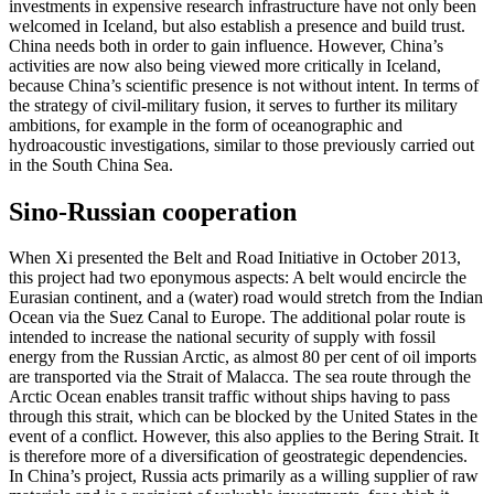
investments in expensive research infrastructure have not only been
welcomed in Iceland, but also establish a presence and build trust.
China needs both in order to gain influence. However, China’s
activities are now also being viewed more critically in Iceland,
because China’s scien­tific presence is not without intent. In terms of
the strate­gy of civil-military fusion, it serves to further its military
ambitions, for example in the form of oceanographic and
hydroacoustic investigations, similar to those previously carried out
in the South China Sea.
Sino-Russian cooperation
When Xi presented the Belt and Road Ini­tiative in October 2013,
this project had two eponymous aspects: A belt would encircle the
Eurasian continent, and a (water) road would stretch from the Indian
Ocean via the Suez Canal to Europe. The additional polar route is
intended to increase the national security of supply with fossil
energy from the Russian Arctic, as almost 80 per cent of oil imports
are transported via the Strait of Malacca. The sea route through the
Arctic Ocean enables transit traffic without ships having to pass
through this strait, which can be blocked by the United States in the
event of a conflict. How­ever, this also applies to the Bering Strait. It
is therefore more of a diversification of geostrategic dependencies.
In China’s project, Russia acts primarily as a willing supplier of raw