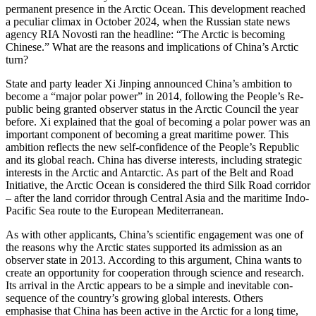
permanent presence in the Arctic Ocean. This development reached
a peculiar climax in October 2024, when the Russian state news
agency RIA Novosti ran the headline: “The Arctic is becoming
Chinese.” What are the reasons and implications of China’s Arctic
turn?
State and party leader Xi Jinping announced China’s ambition to
become a “major polar power” in 2014, following the People’s Re­
public being granted observer status in the Arctic Council the year
before. Xi ex­plained that the goal of becoming a polar power was an
important component of becoming a great maritime power. This
ambition re­flects the new self-confidence of the People’s Republic
and its global reach. China has diverse interests, including stra­tegic
inter­ests in the Arctic and Antarctic. As part of the Belt and Road
Initiative, the Arctic Ocean is considered the third Silk Road corridor
– after the land corridor through Central Asia and the maritime Indo-
Pacific Sea route to the European Mediterranean.
As with other applicants, China’s scientific engagement was one of
the reasons why the Arctic states supported its admis­sion as an
observer state in 2013. According to this argument, China wants to
create an opportunity for cooperation through science and research.
Its arrival in the Arctic ap­pears to be a simple and inevitable con­
sequence of the country’s growing global interests. Others
emphasise that China has been active in the Arctic for a long time,