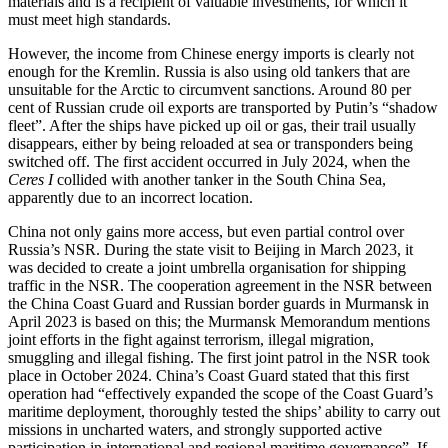
materials and is a recipient of valuable investments, for which it
must meet high standards.
However, the income from Chinese energy imports is clearly not
enough for the Kremlin. Russia is also using old tankers that are
unsuitable for the Arctic to circum­vent sanctions. Around 80 per
cent of Russian crude oil exports are transported by Putin’s “shadow
fleet”. After the ships have picked up oil or gas, their trail usually
disappears, either by being reloaded at sea or transponders being
switched off. The first accident occurred in July 2024, when the
Ceres I
collided with another tanker in the South China Sea,
apparently due to an incorrect location.
China not only gains more access, but even partial control over
Russia’s NSR. During the state visit to Beijing in March 2023, it
was decided to create a joint umbrella organisation for shipping
traffic in the NSR. The cooperation agreement in the NSR between
the China Coast Guard and Russian border guards in Murmansk in
April 2023 is based on this; the Murmansk Memorandum mentions
joint efforts in the fight against terrorism, illegal migration,
smuggling and illegal fishing. The first joint patrol in the NSR took
place in October 2024. China’s Coast Guard stated that this first
operation had “effectively expanded the scope of the Coast Guard’s
maritime deployment, thoroughly tested the ships’ ability to carry out
missions in uncharted waters, and strongly supported active
participation in international and regional maritime governance”. If