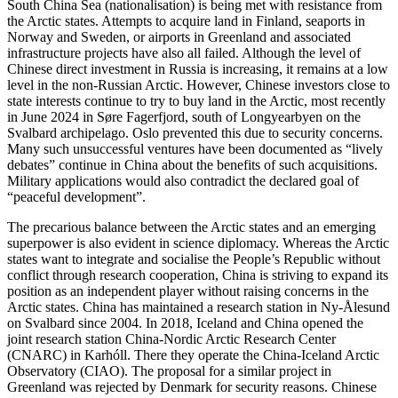
South China Sea (nationalisation) is being met with resistance from
the Arctic states. Attempts to acquire land in Finland, seaports in
Norway and Sweden, or airports in Greenland and associated
infrastructure projects have also all failed. Although the level of
Chinese direct investment in Russia is increasing, it remains at a low
level in the non-Russian Arctic. However, Chinese investors close to
state interests continue to try to buy land in the Arctic, most recently
in June 2024 in Søre Fagerfjord, south of Longyearbyen on the
Svalbard archipelago. Oslo prevented this due to security concerns.
Many such un­successful ventures have been documented as “lively
debates” continue in China about the benefits of such acquisitions.
Military applications would also contradict the declared goal of
“peaceful development”.
The precarious balance between the Arctic states and an emerging
superpower is also evident in science diplomacy. Whereas the Arctic
states want to integrate and social­ise the People’s Republic without
conflict through research cooperation, China is striv­ing to expand its
position as an indepen­dent player without raising concerns in the
Arctic states. China has maintained a re­search station in Ny-Ålesund
on Svalbard since 2004. In 2018, Iceland and China opened the
joint research station China-Nordic Arctic Research Center
(CNARC) in Karhóll. There they operate the China-Ice­land Arctic
Observatory (CIAO). The pro­posal for a similar project in
Greenland was rejected by Denmark for security reasons. Chinese