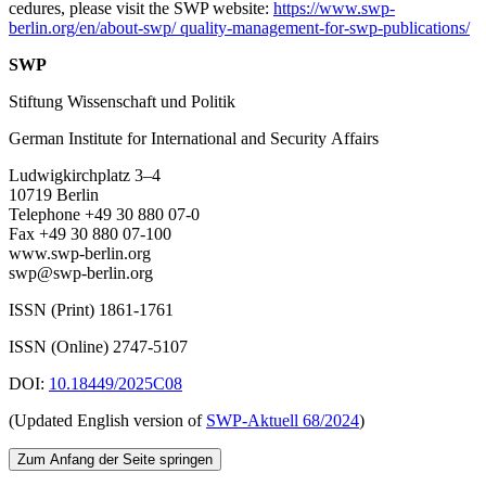
cedures, please visit the SWP website:
https://www.swp-
berlin.org/en/about-swp/ quality-management-for-swp-publications/
SWP
Stiftung Wissenschaft und Politik
German Institute for International and Security Affairs
Ludwigkirchplatz 3–4
10719 Berlin
Telephone +49 30 880 07-0
Fax +49 30 880 07-100
www.swp-berlin.org
swp@swp-berlin.org
ISSN (Print) 1861-1761
ISSN (Online) 2747-5107
DOI:
10.18449/2025C08
(Updated English version of
SWP‑Aktuell 68/2024
)
Zum Anfang der Seite springen