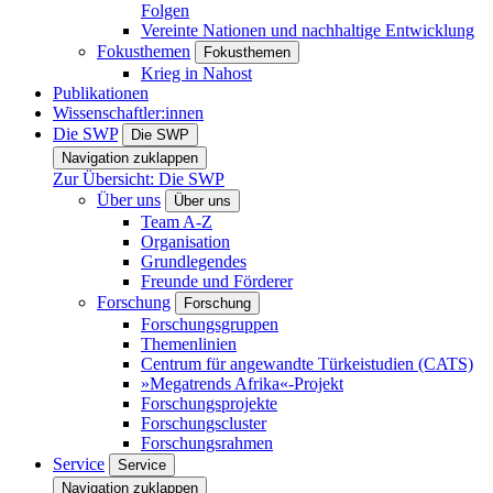
Folgen
Vereinte Nationen und nachhaltige Entwicklung
Fokusthemen
Fokusthemen
Krieg in Nahost
Publikationen
Wissenschaftler:innen
Die SWP
Die SWP
Navigation zuklappen
Zur Übersicht: Die SWP
Über uns
Über uns
Team A-Z
Organisation
Grundlegendes
Freunde und Förderer
Forschung
Forschung
Forschungsgruppen
Themenlinien
Centrum für angewandte Türkeistudien (CATS)
»Megatrends Afrika«-Projekt
Forschungsprojekte
Forschungscluster
Forschungsrahmen
Service
Service
Navigation zuklappen