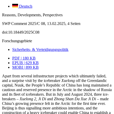
Deutsch
Reasons, Developments, Perspectives
SWP Comment 2025/C 08, 13.02.2025, 4 Seiten
doi:10.18449/2025C08
Forschungsgebiete
Sicherheits- & Verteidigungspolitik
PDF | 180 KB
EPUB | 629 KB
MOBI | 899 KB
Apart from several infrastructure projects which ultimately failed,
and a surprise visit by the icebreaker
Xuelong
off the Greenlandic
capital, Nuuk, the People’s Repub­lic of China has long maintained a
cautious and reserved presence in the Arctic in the shadow of Russia
and its fleet of icebreakers. But in July and August 2024, three ice­
breakers –
Xuelong 2
,
Ji Di
and
Zhong Shan Da Xue Ji Di
– made
China’s growing pres­ence felt in the Arctic for the first time ever.
Beijing is thus signalling more ambitious intentions, and the
construction of a heavy icebreaker could enable China to establish a