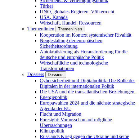
Sicherheits- & Verteidigungspolitik
Türkei
UNO, globales Regieren, Völkerrecht
USA, Kanada
Wirtschaft, Handel, Ressourcen
Themenlinien
Themenlinien
Kooperation im Kontext systemischer Rivalität
Neugestaltung der europäischen
Sicherheitsordnung
Autokratisierung als Herausforderung für die
deutsche und europäische Politik
Wirtschaftliche und technologische
Transformationen
Dossiers
Dossiers
Cybersicherheit und Digitalpolitik: Die Rolle des
Digitalen in der internationalen Politik
Die USA und die transatlantischen Beziehungen
Energiepolitik
Europawahlen 2024 und die nächste strategische
Agenda der EU
Flucht und Migration
Foresight: Vorausschau auf mögliche
Überraschungen
Klimapolitik
Russlands Krieg gegen die Ukraine und seine