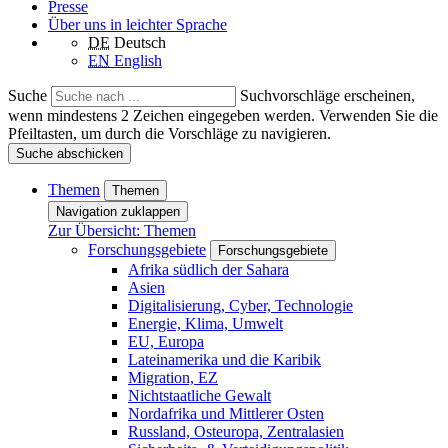
Presse
Über uns in leichter Sprache
DE
Deutsch
EN
English
Suche
Suchvorschläge erscheinen,
wenn mindestens 2 Zeichen eingegeben werden. Verwenden Sie die
Pfeiltasten, um durch die Vorschläge zu navigieren.
Suche abschicken
Themen
Themen
Navigation zuklappen
Zur Übersicht: Themen
Forschungsgebiete
Forschungsgebiete
Afrika südlich der Sahara
Asien
Digitalisierung, Cyber, Technologie
Energie, Klima, Umwelt
EU, Europa
Lateinamerika und die Karibik
Migration, EZ
Nichtstaatliche Gewalt
Nordafrika und Mittlerer Osten
Russland, Osteuropa, Zentralasien