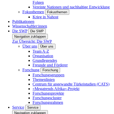
Folgen
Vereinte Nationen und nachhaltige Entwicklung
Fokusthemen
Fokusthemen
Krieg in Nahost
Publikationen
Wissenschaftler:innen
Die SWP
Die SWP
Navigation zuklappen
Zur Übersicht: Die SWP
Über uns
Über uns
Team A-Z
Organisation
Grundlegendes
Freunde und Förderer
Forschung
Forschung
Forschungsgruppen
Themenlinien
Centrum für angewandte Türkeistudien (CATS)
»Megatrends Afrika«-Projekt
Forschungsprojekte
Forschungscluster
Forschungsrahmen
Service
Service
Navigation zuklappen