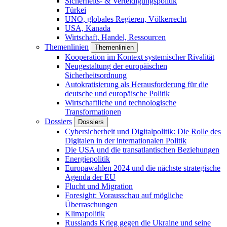
Sicherheits- & Verteidigungspolitik
Türkei
UNO, globales Regieren, Völkerrecht
USA, Kanada
Wirtschaft, Handel, Ressourcen
Themenlinien
Themenlinien
Kooperation im Kontext systemischer Rivalität
Neugestaltung der europäischen
Sicherheitsordnung
Autokratisierung als Herausforderung für die
deutsche und europäische Politik
Wirtschaftliche und technologische
Transformationen
Dossiers
Dossiers
Cybersicherheit und Digitalpolitik: Die Rolle des
Digitalen in der internationalen Politik
Die USA und die transatlantischen Beziehungen
Energiepolitik
Europawahlen 2024 und die nächste strategische
Agenda der EU
Flucht und Migration
Foresight: Vorausschau auf mögliche
Überraschungen
Klimapolitik
Russlands Krieg gegen die Ukraine und seine