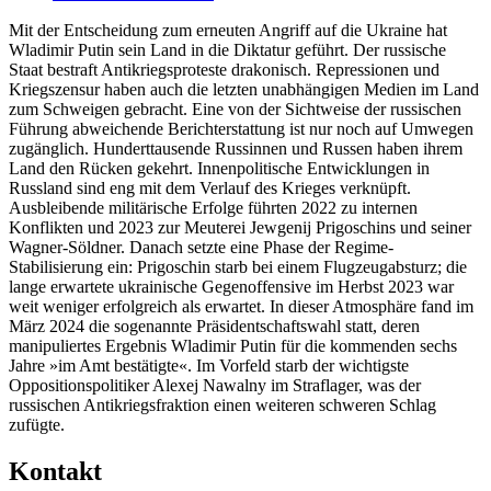
Mit der Entscheidung zum erneuten Angriff auf die Ukraine hat
Wladimir Putin sein Land in die Diktatur geführt. Der russische
Staat bestraft Antikriegsproteste drakonisch. Repressionen und
Kriegszensur haben auch die letzten unabhängigen Medien im Land
zum Schweigen gebracht. Eine von der Sichtweise der russischen
Führung abweichende Berichterstattung ist nur noch auf Umwegen
zugänglich. Hunderttausende Russinnen und Russen haben ihrem
Land den Rücken gekehrt. Innenpolitische Entwicklungen in
Russland sind eng mit dem Verlauf des Krieges verknüpft.
Ausbleibende militärische Erfolge führten 2022 zu internen
Konflikten und 2023 zur Meuterei Jewgenij Prigoschins und seiner
Wagner-Söldner. Danach setzte eine Phase der Regime-
Stabilisierung ein: Prigoschin starb bei einem Flugzeugabsturz; die
lange erwartete ukrainische Gegenoffensive im Herbst 2023 war
weit weniger erfolgreich als erwartet. In dieser Atmosphäre fand im
März 2024 die sogenannte Präsidentschaftswahl statt, deren
manipuliertes Ergebnis Wladimir Putin für die kommenden sechs
Jahre »im Amt bestätigte«. Im Vorfeld starb der wichtigste
Oppositionspolitiker Alexej Nawalny im Straflager, was der
russischen Antikriegsfraktion einen weiteren schweren Schlag
zufügte.
Kontakt