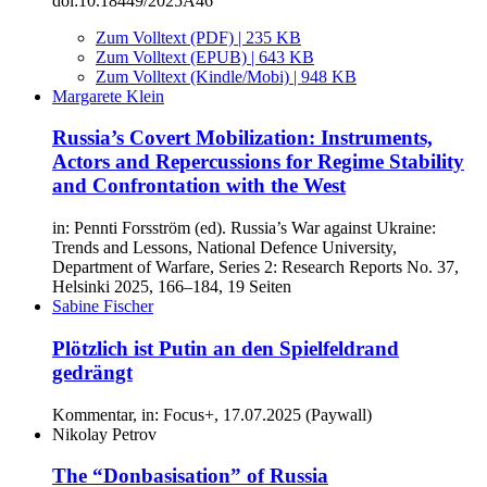
doi:10.18449/2025A46
Zum Volltext (PDF) | 235 KB
Zum Volltext (EPUB) | 643 KB
Zum Volltext (Kindle/Mobi) | 948 KB
Margarete Klein
Russia’s Covert Mobilization: Instruments,
Actors and Repercussions for Regime Stability
and Confrontation with the West
in: Pennti Forsström (ed). Russia’s War against Ukraine:
Trends and Lessons, National Defence University,
Department of Warfare, Series 2: Research Reports No. 37,
Helsinki 2025, 166–184, 19 Seiten
Sabine Fischer
Plötzlich ist Putin an den Spielfeldrand
gedrängt
Kommentar, in: Focus+, 17.07.2025 (Paywall)
Nikolay Petrov
The “Donbasisation” of Russia