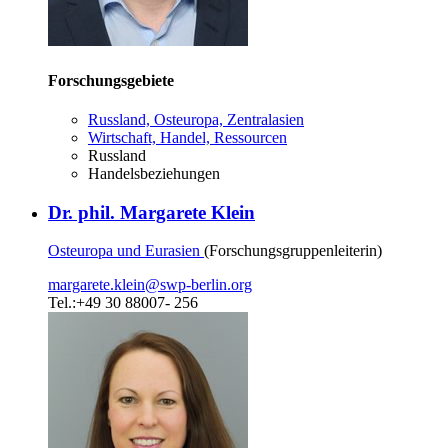
Forschungsgebiete
Russland, Osteuropa, Zentralasien
Wirtschaft, Handel, Ressourcen
Russland
Handelsbeziehungen
Dr. phil. Margarete Klein
Osteuropa und Eurasien
(Forschungsgruppenleiterin)
margarete.klein
@
swp-berlin.org
Tel.:+49 30 88007- 256