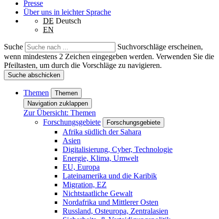
Presse
Über uns in leichter Sprache
DE
Deutsch
EN
Suche
Suchvorschläge erscheinen,
wenn mindestens 2 Zeichen eingegeben werden. Verwenden Sie die
Pfeiltasten, um durch die Vorschläge zu navigieren.
Suche abschicken
Themen
Themen
Navigation zuklappen
Zur Übersicht: Themen
Forschungsgebiete
Forschungsgebiete
Afrika südlich der Sahara
Asien
Digitalisierung, Cyber, Technologie
Energie, Klima, Umwelt
EU, Europa
Lateinamerika und die Karibik
Migration, EZ
Nichtstaatliche Gewalt
Nordafrika und Mittlerer Osten
Russland, Osteuropa, Zentralasien