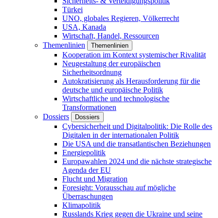
Sicherheits- & Verteidigungspolitik
Türkei
UNO, globales Regieren, Völkerrecht
USA, Kanada
Wirtschaft, Handel, Ressourcen
Themenlinien
Themenlinien
Kooperation im Kontext systemischer Rivalität
Neugestaltung der europäischen
Sicherheitsordnung
Autokratisierung als Herausforderung für die
deutsche und europäische Politik
Wirtschaftliche und technologische
Transformationen
Dossiers
Dossiers
Cybersicherheit und Digitalpolitik: Die Rolle des
Digitalen in der internationalen Politik
Die USA und die transatlantischen Beziehungen
Energiepolitik
Europawahlen 2024 und die nächste strategische
Agenda der EU
Flucht und Migration
Foresight: Vorausschau auf mögliche
Überraschungen
Klimapolitik
Russlands Krieg gegen die Ukraine und seine