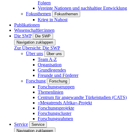
Folgen
Vereinte Nationen und nachhaltige Entwicklung
Fokusthemen
Fokusthemen
Krieg in Nahost
Publikationen
Wissenschaftler:innen
Die SWP
Die SWP
Navigation zuklappen
Zur Übersicht: Die SWP
Über uns
Über uns
Team A-Z
Organisation
Grundlegendes
Freunde und Förderer
Forschung
Forschung
Forschungsgruppen
Themenlinien
Centrum für angewandte Türkeistudien (CATS)
»Megatrends Afrika«-Projekt
Forschungsprojekte
Forschungscluster
Forschungsrahmen
Service
Service
Navigation zuklappen