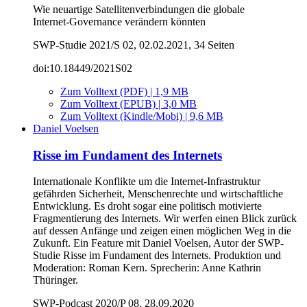
Wie neuartige Satellitenverbindungen die globale
Internet‑Governance verändern könnten
SWP-Studie 2021/S 02, 02.02.2021, 34 Seiten
doi:10.18449/2021S02
Zum Volltext (PDF) | 1,9 MB
Zum Volltext (EPUB) | 3,0 MB
Zum Volltext (Kindle/Mobi) | 9,6 MB
Daniel Voelsen
Risse im Fundament des Internets
Internationale Konflikte um die Internet-Infrastruktur
gefährden Sicherheit, Menschenrechte und wirtschaftliche
Entwicklung. Es droht sogar eine politisch motivierte
Fragmentierung des Internets. Wir werfen einen Blick zurück
auf dessen Anfänge und zeigen einen möglichen Weg in die
Zukunft. Ein Feature mit Daniel Voelsen, Autor der SWP-
Studie Risse im Fundament des Internets. Produktion und
Moderation: Roman Kern. Sprecherin: Anne Kathrin
Thüringer.
SWP-Podcast 2020/P 08, 28.09.2020