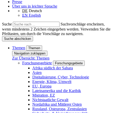
Presse
Über uns in leichter Sprache
DE
Deutsch
EN
English
Suche
Suchvorschläge erscheinen,
wenn mindestens 2 Zeichen eingegeben werden. Verwenden Sie die
Pfeiltasten, um durch die Vorschläge zu navigieren.
Suche abschicken
Themen
Themen
Navigation zuklappen
Zur Übersicht: Themen
Forschungsgebiete
Forschungsgebiete
Afrika südlich der Sahara
Asien
Digitalisierung, Cyber, Technologie
Energie, Klima, Umwelt
EU, Europa
Lateinamerika und die Karibik
Migration, EZ
Nichtstaatliche Gewalt
Nordafrika und Mittlerer Osten
Russland, Osteuropa, Zentralasien