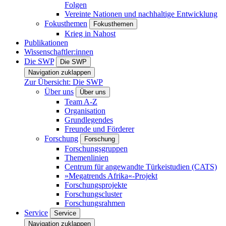
Folgen
Vereinte Nationen und nachhaltige Entwicklung
Fokusthemen
Fokusthemen
Krieg in Nahost
Publikationen
Wissenschaftler:innen
Die SWP
Die SWP
Navigation zuklappen
Zur Übersicht: Die SWP
Über uns
Über uns
Team A-Z
Organisation
Grundlegendes
Freunde und Förderer
Forschung
Forschung
Forschungsgruppen
Themenlinien
Centrum für angewandte Türkeistudien (CATS)
»Megatrends Afrika«-Projekt
Forschungsprojekte
Forschungscluster
Forschungsrahmen
Service
Service
Navigation zuklappen