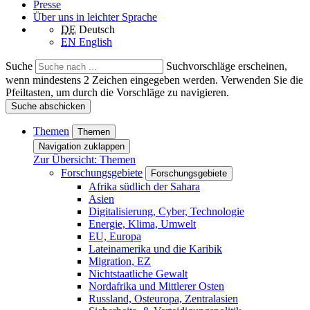
Presse
Über uns in leichter Sprache
DE
Deutsch
EN
English
Suche
Suchvorschläge erscheinen,
wenn mindestens 2 Zeichen eingegeben werden. Verwenden Sie die
Pfeiltasten, um durch die Vorschläge zu navigieren.
Suche abschicken
Themen
Themen
Navigation zuklappen
Zur Übersicht: Themen
Forschungsgebiete
Forschungsgebiete
Afrika südlich der Sahara
Asien
Digitalisierung, Cyber, Technologie
Energie, Klima, Umwelt
EU, Europa
Lateinamerika und die Karibik
Migration, EZ
Nichtstaatliche Gewalt
Nordafrika und Mittlerer Osten
Russland, Osteuropa, Zentralasien