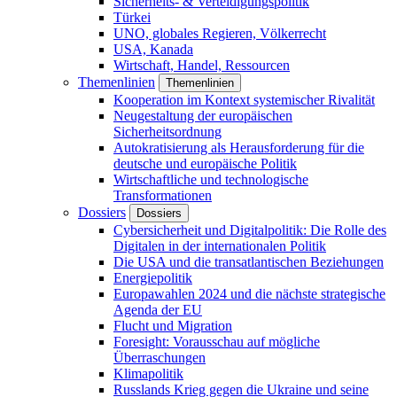
Sicherheits- & Verteidigungspolitik
Türkei
UNO, globales Regieren, Völkerrecht
USA, Kanada
Wirtschaft, Handel, Ressourcen
Themenlinien
Themenlinien
Kooperation im Kontext systemischer Rivalität
Neugestaltung der europäischen
Sicherheitsordnung
Autokratisierung als Herausforderung für die
deutsche und europäische Politik
Wirtschaftliche und technologische
Transformationen
Dossiers
Dossiers
Cybersicherheit und Digitalpolitik: Die Rolle des
Digitalen in der internationalen Politik
Die USA und die transatlantischen Beziehungen
Energiepolitik
Europawahlen 2024 und die nächste strategische
Agenda der EU
Flucht und Migration
Foresight: Vorausschau auf mögliche
Überraschungen
Klimapolitik
Russlands Krieg gegen die Ukraine und seine