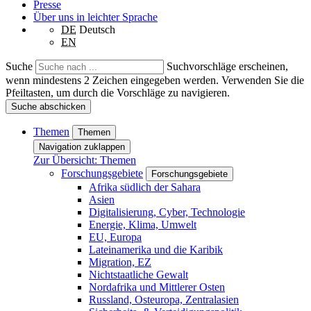
Presse
Über uns in leichter Sprache
DE
Deutsch
EN
Suche
Suchvorschläge erscheinen,
wenn mindestens 2 Zeichen eingegeben werden. Verwenden Sie die
Pfeiltasten, um durch die Vorschläge zu navigieren.
Suche abschicken
Themen
Themen
Navigation zuklappen
Zur Übersicht: Themen
Forschungsgebiete
Forschungsgebiete
Afrika südlich der Sahara
Asien
Digitalisierung, Cyber, Technologie
Energie, Klima, Umwelt
EU, Europa
Lateinamerika und die Karibik
Migration, EZ
Nichtstaatliche Gewalt
Nordafrika und Mittlerer Osten
Russland, Osteuropa, Zentralasien