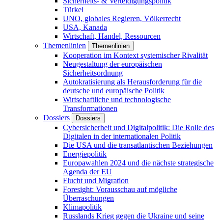
Sicherheits- & Verteidigungspolitik
Türkei
UNO, globales Regieren, Völkerrecht
USA, Kanada
Wirtschaft, Handel, Ressourcen
Themenlinien
Themenlinien
Kooperation im Kontext systemischer Rivalität
Neugestaltung der europäischen
Sicherheitsordnung
Autokratisierung als Herausforderung für die
deutsche und europäische Politik
Wirtschaftliche und technologische
Transformationen
Dossiers
Dossiers
Cybersicherheit und Digitalpolitik: Die Rolle des
Digitalen in der internationalen Politik
Die USA und die transatlantischen Beziehungen
Energiepolitik
Europawahlen 2024 und die nächste strategische
Agenda der EU
Flucht und Migration
Foresight: Vorausschau auf mögliche
Überraschungen
Klimapolitik
Russlands Krieg gegen die Ukraine und seine