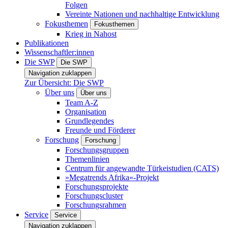
Folgen
Vereinte Nationen und nachhaltige Entwicklung
Fokusthemen
Fokusthemen
Krieg in Nahost
Publikationen
Wissenschaftler:innen
Die SWP
Die SWP
Navigation zuklappen
Zur Übersicht: Die SWP
Über uns
Über uns
Team A-Z
Organisation
Grundlegendes
Freunde und Förderer
Forschung
Forschung
Forschungsgruppen
Themenlinien
Centrum für angewandte Türkeistudien (CATS)
»Megatrends Afrika«-Projekt
Forschungsprojekte
Forschungscluster
Forschungsrahmen
Service
Service
Navigation zuklappen