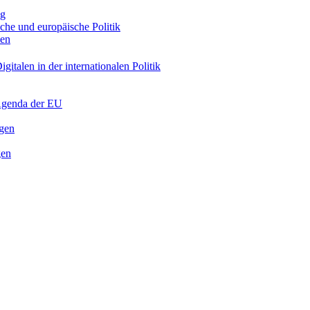
ng
sche und europäische Politik
nen
gitalen in der internationalen Politik
 Agenda der EU
ngen
gen