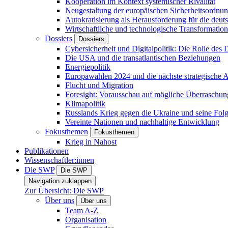
Kooperation im Kontext systemischer Rivalität
Neugestaltung der europäischen Sicherheitsordnu
Autokratisierung als Herausforderung für die deut
Wirtschaftliche und technologische Transformatio
Dossiers
Dossiers
Cybersicherheit und Digitalpolitik: Die Rolle des Di
Die USA und die transatlantischen Beziehungen
Energiepolitik
Europawahlen 2024 und die nächste strategische
Flucht und Migration
Foresight: Vorausschau auf mögliche Überraschu
Klimapolitik
Russlands Krieg gegen die Ukraine und seine Fol
Vereinte Nationen und nachhaltige Entwicklung
Fokusthemen
Fokusthemen
Krieg in Nahost
Publikationen
Wissenschaftler:innen
Die SWP
Die SWP
Navigation zuklappen
Zur Übersicht: Die SWP
Über uns
Über uns
Team A-Z
Organisation