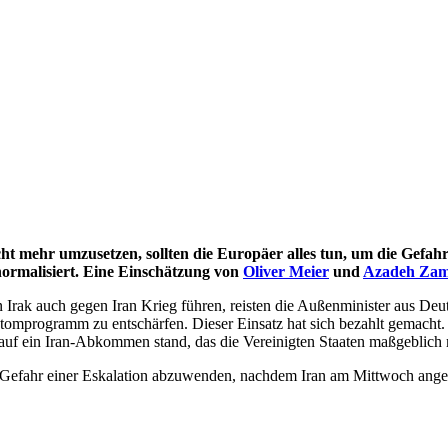
mehr umzusetzen, sollten die Europäer alles tun, um die Gefahr 
normalisiert. Eine Einschätzung von
Oliver Meier
und
Azadeh Zam
n Irak auch gegen Iran Krieg führen, reisten die Außenminister aus D
omprogramm zu entschärfen. Dieser Einsatz hat sich bezahlt gemacht. 
auf ein Iran-Abkommen stand, das die Vereinigten Staaten maßgeblich m
ie Gefahr einer Eskalation abzuwenden, nachdem Iran am Mittwoch ang