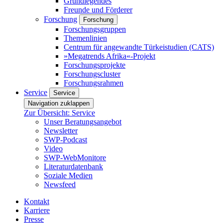
Grundlegendes
Freunde und Förderer
Forschung
Forschung
Forschungsgruppen
Themenlinien
Centrum für angewandte Türkeistudien (CATS)
»Megatrends Afrika«-Projekt
Forschungsprojekte
Forschungscluster
Forschungsrahmen
Service
Service
Navigation zuklappen
Zur Übersicht: Service
Unser Beratungsangebot
Newsletter
SWP-Podcast
Video
SWP-WebMonitore
Literaturdatenbank
Soziale Medien
Newsfeed
Kontakt
Karriere
Presse