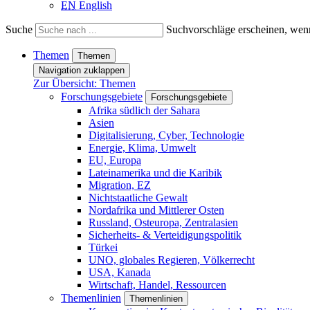
EN
English
Suche
Suchvorschläge erscheinen, wenn
Themen
Themen
Navigation zuklappen
Zur Übersicht: Themen
Forschungsgebiete
Forschungsgebiete
Afrika südlich der Sahara
Asien
Digitalisierung, Cyber, Technologie
Energie, Klima, Umwelt
EU, Europa
Lateinamerika und die Karibik
Migration, EZ
Nichtstaatliche Gewalt
Nordafrika und Mittlerer Osten
Russland, Osteuropa, Zentralasien
Sicherheits- & Verteidigungspolitik
Türkei
UNO, globales Regieren, Völkerrecht
USA, Kanada
Wirtschaft, Handel, Ressourcen
Themenlinien
Themenlinien