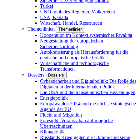
Sicherheits- & Verteidigungspolitik
Türkei
UNO, globales Regieren, Völkerrecht
USA, Kanada
Wirtschaft, Handel, Ressourcen
Themenlinien
Themenlinien
Kooperation im Kontext systemischer Rivalität
Neugestaltung der europäischen
Sicherheitsordnung
Autokratisierung als Herausforderung für die
deutsche und europäische Politik
Wirtschaftliche und technologische
Transformationen
Dossiers
Dossiers
Cybersicherheit und Digitalpolitik: Die Rolle des
Digitalen in der internationalen Politik
Die USA und die transatlantischen Beziehungen
Energiepolitik
Europawahlen 2024 und die nächste strategische
Agenda der EU
Flucht und Migration
Foresight: Vorausschau auf mögliche
Überraschungen
Klimapolitik
Russlands Krieg gegen die Ukraine und seine