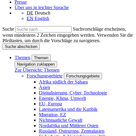
Presse
Über uns in leichter Sprache
DE
Deutsch
EN
English
Suche
Suchvorschläge erscheinen,
wenn mindestens 2 Zeichen eingegeben werden. Verwenden Sie die
Pfeiltasten, um durch die Vorschläge zu navigieren.
Suche abschicken
Themen
Themen
Navigation zuklappen
Zur Übersicht: Themen
Forschungsgebiete
Forschungsgebiete
Afrika südlich der Sahara
Asien
Digitalisierung, Cyber, Technologie
Energie, Klima, Umwelt
EU, Europa
Lateinamerika und die Karibik
Migration, EZ
Nichtstaatliche Gewalt
Nordafrika und Mittlerer Osten
Russland, Osteuropa, Zentralasien