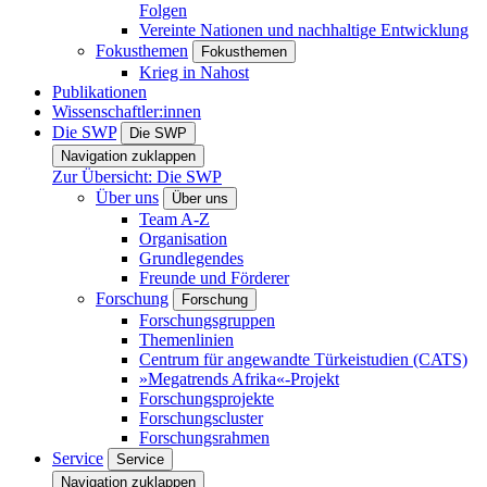
Folgen
Vereinte Nationen und nachhaltige Entwicklung
Fokusthemen
Fokusthemen
Krieg in Nahost
Publikationen
Wissenschaftler:innen
Die SWP
Die SWP
Navigation zuklappen
Zur Übersicht: Die SWP
Über uns
Über uns
Team A-Z
Organisation
Grundlegendes
Freunde und Förderer
Forschung
Forschung
Forschungsgruppen
Themenlinien
Centrum für angewandte Türkeistudien (CATS)
»Megatrends Afrika«-Projekt
Forschungsprojekte
Forschungscluster
Forschungsrahmen
Service
Service
Navigation zuklappen