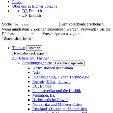
Presse
Über uns in leichter Sprache
DE
Deutsch
EN
English
Suche
Suchvorschläge erscheinen,
wenn mindestens 2 Zeichen eingegeben werden. Verwenden Sie die
Pfeiltasten, um durch die Vorschläge zu navigieren.
Suche abschicken
Themen
Themen
Navigation zuklappen
Zur Übersicht: Themen
Forschungsgebiete
Forschungsgebiete
Afrika südlich der Sahara
Asien
Digitalisierung, Cyber, Technologie
Energie, Klima, Umwelt
EU, Europa
Lateinamerika und die Karibik
Migration, EZ
Nichtstaatliche Gewalt
Nordafrika und Mittlerer Osten
Russland, Osteuropa, Zentralasien