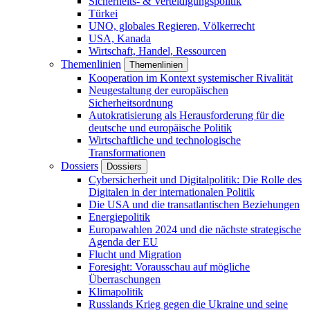
Sicherheits- & Verteidigungspolitik
Türkei
UNO, globales Regieren, Völkerrecht
USA, Kanada
Wirtschaft, Handel, Ressourcen
Themenlinien
Themenlinien
Kooperation im Kontext systemischer Rivalität
Neugestaltung der europäischen
Sicherheitsordnung
Autokratisierung als Herausforderung für die
deutsche und europäische Politik
Wirtschaftliche und technologische
Transformationen
Dossiers
Dossiers
Cybersicherheit und Digitalpolitik: Die Rolle des
Digitalen in der internationalen Politik
Die USA und die transatlantischen Beziehungen
Energiepolitik
Europawahlen 2024 und die nächste strategische
Agenda der EU
Flucht und Migration
Foresight: Vorausschau auf mögliche
Überraschungen
Klimapolitik
Russlands Krieg gegen die Ukraine und seine