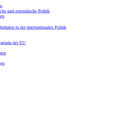
ng
sche und europäische Politik
nen
gitalen in der internationalen Politik
 Agenda der EU
ngen
gen