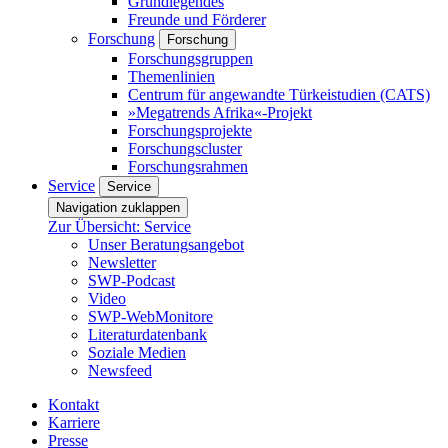
Grundlegendes
Freunde und Förderer
Forschung
Forschung
Forschungsgruppen
Themenlinien
Centrum für angewandte Türkeistudien (CATS)
»Megatrends Afrika«-Projekt
Forschungsprojekte
Forschungscluster
Forschungsrahmen
Service
Service
Navigation zuklappen
Zur Übersicht: Service
Unser Beratungsangebot
Newsletter
SWP-Podcast
Video
SWP-WebMonitore
Literaturdatenbank
Soziale Medien
Newsfeed
Kontakt
Karriere
Presse