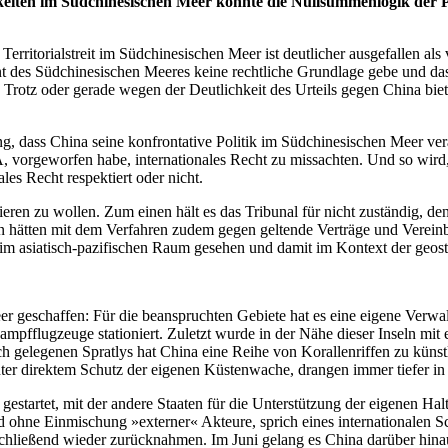
igkeiten im Südchinesischen Meer könnte die Nullsummenlogik der 
rritorialstreit im Südchinesischen Meer ist deutlicher ausgefallen al
ent des Südchinesischen Meeres keine rechtliche Grundlage gebe und das
Trotz oder gerade wegen der Deutlichkeit des Urteils gegen China bie
, dass China seine konfrontative Politik im Südchinesischen Meer verä
A, vorgeworfen habe, internationales Recht zu missachten. Und so wird,
es Recht respektiert oder nicht.
eren zu wollen. Zum einen hält es das Tribunal für nicht zuständig, de
en hätten mit dem Verfahren zudem gegen geltende Verträge und Verein
m asiatisch-pazifischen Raum gesehen und damit im Kontext der geostra
er geschaffen: Für die beanspruchten Gebiete hat es eine eigene Verwal
mpfflugzeuge stationiert. Zuletzt wurde in der Nähe dieser Inseln mi
ch gelegenen Spratlys hat China eine Reihe von Korallenriffen zu küns
er direktem Schutz der eigenen Küstenwache, drangen immer tiefer in u
estartet, mit der andere Staaten für die Unterstützung der eigenen Hal
d ohne Einmischung »externer« Akteure, sprich eines internationalen S
chließend wieder zurücknahmen. Im Juni gelang es China darüber hin