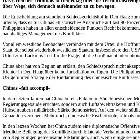
Das Urteil des Tribunals in Den Haag über die Territorialstreit
über Wege, sich dennoch aufeinander zu zu bewegen.
Die Entscheidung am ständigen Schiedsgerichtshof in Den Haag zum Te
urteilte, dass es für Chinas »historische« Ansprüche auf fast 90 Proz
Philippinen haben in allen entscheidenden Punkten Recht bekommen. 
nachhaltiges Management des Konfliktes.
Vor allem westliche Beobachter verbinden mit dem Urteil die Hoffnung
Staat, der selbst wiederholt westlichen Staaten, insbesondere den US
Urteil zum Lackmus-Test für die Frage, ob die Großmacht international
China aber hat von Beginn an erklärt, den Schiedsspruch nicht akzepti
Richter in Den Haag über keine Jurisdiktion verfügen. Die Philippin
US-geführten Strategie der Eindämmung des chinesischen Einflusses i
Chinas »fait accompli«
In den letzten Jahren hat China bereits Fakten im Südchinesischen Me
Regierungsgebäude errichtet, sondern auch Luftabwehrraketen und Ka
Hubschraubern militärische Stärke demonstriert. Auf den weiter südli
Gebäuden versehen. Mehr noch, chinesische Fischerboote, oftmals unt
In den letzten Wochen hat China zudem eine diplomatische Offensive g
friedliche Beilegung der Konflikte durch bilaterale Verhandlungen un
von Regierungen gemeinsame Erklärungen, auch wenn einige sie ans