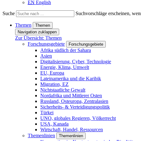
EN
English
Suche
Suchvorschläge erscheinen, wenn
Themen
Themen
Navigation zuklappen
Zur Übersicht: Themen
Forschungsgebiete
Forschungsgebiete
Afrika südlich der Sahara
Asien
Digitalisierung, Cyber, Technologie
Energie, Klima, Umwelt
EU, Europa
Lateinamerika und die Karibik
Migration, EZ
Nichtstaatliche Gewalt
Nordafrika und Mittlerer Osten
Russland, Osteuropa, Zentralasien
Sicherheits- & Verteidigungspolitik
Türkei
UNO, globales Regieren, Völkerrecht
USA, Kanada
Wirtschaft, Handel, Ressourcen
Themenlinien
Themenlinien