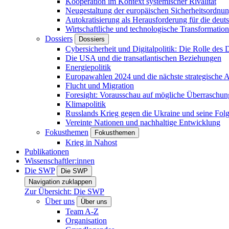
Kooperation im Kontext systemischer Rivalität
Neugestaltung der europäischen Sicherheitsordnu
Autokratisierung als Herausforderung für die deut
Wirtschaftliche und technologische Transformatio
Dossiers
Dossiers
Cybersicherheit und Digitalpolitik: Die Rolle des Di
Die USA und die transatlantischen Beziehungen
Energiepolitik
Europawahlen 2024 und die nächste strategische
Flucht und Migration
Foresight: Vorausschau auf mögliche Überraschu
Klimapolitik
Russlands Krieg gegen die Ukraine und seine Fol
Vereinte Nationen und nachhaltige Entwicklung
Fokusthemen
Fokusthemen
Krieg in Nahost
Publikationen
Wissenschaftler:innen
Die SWP
Die SWP
Navigation zuklappen
Zur Übersicht: Die SWP
Über uns
Über uns
Team A-Z
Organisation