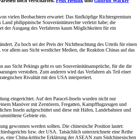
Parteien noch verschärfen.
Felix Heiduk
und
Gudrun Wacker
s von vielen Beobachtern erwartet: Das fünfköpfige Richtergremium
 Land philippinische Souveränitätsrechte verletzt habe; die
tet der Ausgang des Verfahrens kaum Möglichkeiten für ein
ndert. Zu hoch sei der Preis der Nichtbeachtung des Urteils für einen
 vor allem aus Sicht westlicher Medien, die Reaktion Chinas auf das
nn aus Sicht Pekings geht es um Souveränitätsansprüche, für die die
barungen verstoßen. Zum anderen wird das Verfahren als Teil einer
tegischen Rivalität mit den USA interpretiert.
tung eingerichtet. Auf den Paracel-Inseln wurden nicht nur
t einem Manöver mit Zerstörern, Fregatten, Kampfflugzeugen und
tlichen Inseln aufgeschüttet und diese mit Häfen, Landebahnen und
mstrittene Gebiete ein.
tung gewonnen werden sollten. Die chinesische Position lautet:
chiedsgerichts bzw. der USA. Tatsächlich unterzeichnete eine Reihe
aus, eine China-kritische Erklärung der ASEAN zum Südchinesischen