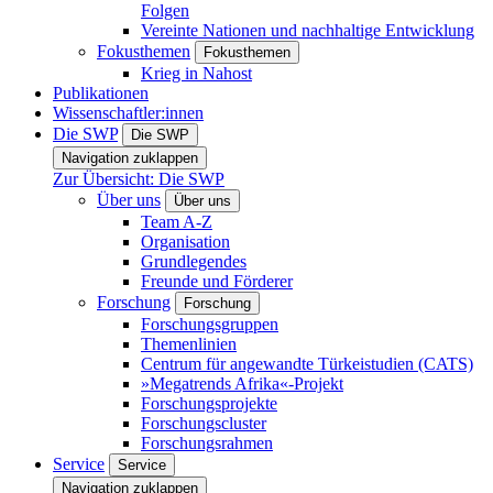
Folgen
Vereinte Nationen und nachhaltige Entwicklung
Fokusthemen
Fokusthemen
Krieg in Nahost
Publikationen
Wissenschaftler:innen
Die SWP
Die SWP
Navigation zuklappen
Zur Übersicht: Die SWP
Über uns
Über uns
Team A-Z
Organisation
Grundlegendes
Freunde und Förderer
Forschung
Forschung
Forschungsgruppen
Themenlinien
Centrum für angewandte Türkeistudien (CATS)
»Megatrends Afrika«-Projekt
Forschungsprojekte
Forschungscluster
Forschungsrahmen
Service
Service
Navigation zuklappen