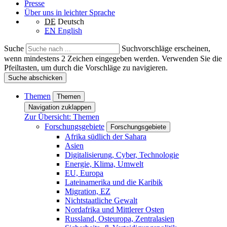
Presse
Über uns in leichter Sprache
DE
Deutsch
EN
English
Suche
Suchvorschläge erscheinen,
wenn mindestens 2 Zeichen eingegeben werden. Verwenden Sie die
Pfeiltasten, um durch die Vorschläge zu navigieren.
Suche abschicken
Themen
Themen
Navigation zuklappen
Zur Übersicht: Themen
Forschungsgebiete
Forschungsgebiete
Afrika südlich der Sahara
Asien
Digitalisierung, Cyber, Technologie
Energie, Klima, Umwelt
EU, Europa
Lateinamerika und die Karibik
Migration, EZ
Nichtstaatliche Gewalt
Nordafrika und Mittlerer Osten
Russland, Osteuropa, Zentralasien