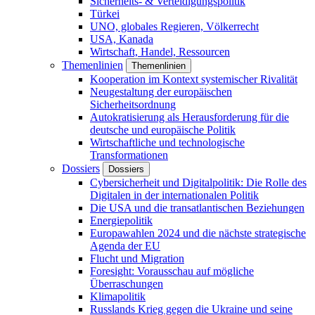
Sicherheits- & Verteidigungspolitik
Türkei
UNO, globales Regieren, Völkerrecht
USA, Kanada
Wirtschaft, Handel, Ressourcen
Themenlinien
Themenlinien
Kooperation im Kontext systemischer Rivalität
Neugestaltung der europäischen
Sicherheitsordnung
Autokratisierung als Herausforderung für die
deutsche und europäische Politik
Wirtschaftliche und technologische
Transformationen
Dossiers
Dossiers
Cybersicherheit und Digitalpolitik: Die Rolle des
Digitalen in der internationalen Politik
Die USA und die transatlantischen Beziehungen
Energiepolitik
Europawahlen 2024 und die nächste strategische
Agenda der EU
Flucht und Migration
Foresight: Vorausschau auf mögliche
Überraschungen
Klimapolitik
Russlands Krieg gegen die Ukraine und seine