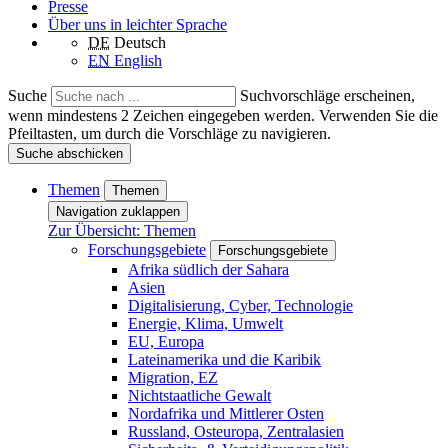
Presse
Über uns in leichter Sprache
DE
Deutsch
EN
English
Suche
Suchvorschläge erscheinen,
wenn mindestens 2 Zeichen eingegeben werden. Verwenden Sie die
Pfeiltasten, um durch die Vorschläge zu navigieren.
Suche abschicken
Themen
Themen
Navigation zuklappen
Zur Übersicht: Themen
Forschungsgebiete
Forschungsgebiete
Afrika südlich der Sahara
Asien
Digitalisierung, Cyber, Technologie
Energie, Klima, Umwelt
EU, Europa
Lateinamerika und die Karibik
Migration, EZ
Nichtstaatliche Gewalt
Nordafrika und Mittlerer Osten
Russland, Osteuropa, Zentralasien