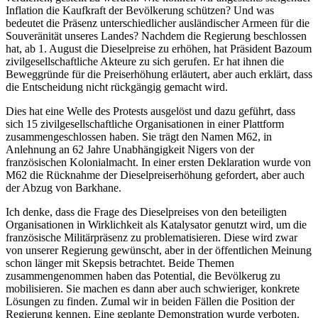
Inflation die Kaufkraft der Bevölkerung schützen? Und was
bedeutet die Präsenz unterschiedlicher ausländischer Armeen für die
Souveränität unseres Landes? Nachdem die Regierung beschlossen
hat, ab 1. August die Dieselpreise zu erhöhen, hat Präsident Bazoum
zivilgesellschaftliche Akteure zu sich gerufen. Er hat ihnen die
Beweggründe für die Preiserhöhung erläutert, aber auch erklärt, dass
die Entscheidung nicht rückgängig gemacht wird.
Dies hat eine Welle des Protests ausgelöst und dazu geführt, dass
sich 15 zivilgesellschaftliche Organisationen in einer Plattform
zusammengeschlossen haben. Sie trägt den Namen M62, in
Anlehnung an 62 Jahre Unabhängigkeit Nigers von der
französischen Kolonialmacht. In einer ersten Deklaration wurde von
M62 die Rücknahme der Dieselpreiserhöhung gefordert, aber auch
der Abzug von Barkhane.
Ich denke, dass die Frage des Dieselpreises von den beteiligten
Organisationen in Wirklichkeit als Katalysator genutzt wird, um die
französische Militärpräsenz zu problematisieren. Diese wird zwar
von unserer Regierung gewünscht, aber in der öffentlichen Meinung
schon länger mit Skepsis betrachtet. Beide Themen
zusammengenommen haben das Potential, die Bevölkerug zu
mobilisieren. Sie machen es dann aber auch schwieriger, konkrete
Lösungen zu finden. Zumal wir in beiden Fällen die Position der
Regierung kennen. Eine geplante Demonstration wurde verboten.