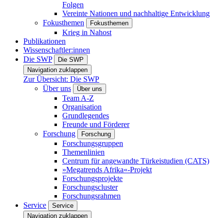
Folgen
Vereinte Nationen und nachhaltige Entwicklung
Fokusthemen
Fokusthemen
Krieg in Nahost
Publikationen
Wissenschaftler:innen
Die SWP
Die SWP
Navigation zuklappen
Zur Übersicht: Die SWP
Über uns
Über uns
Team A-Z
Organisation
Grundlegendes
Freunde und Förderer
Forschung
Forschung
Forschungsgruppen
Themenlinien
Centrum für angewandte Türkeistudien (CATS)
»Megatrends Afrika«-Projekt
Forschungsprojekte
Forschungscluster
Forschungsrahmen
Service
Service
Navigation zuklappen