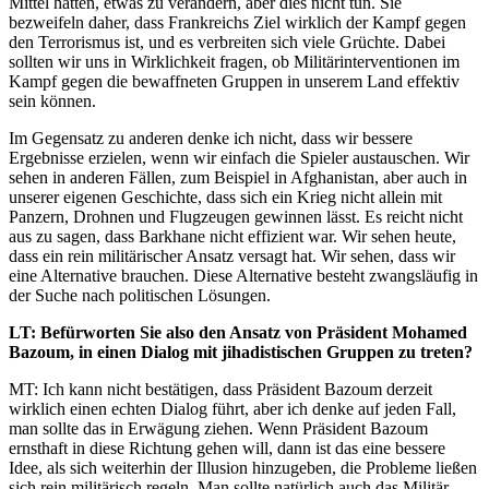
Mittel hätten, etwas zu verändern, aber dies nicht tun. Sie
bezweifeln daher, dass Frankreichs Ziel wirklich der Kampf gegen
den Terrorismus ist, und es verbreiten sich viele Grüchte. Dabei
sollten wir uns in Wirklichkeit fragen, ob Militärinterventionen im
Kampf gegen die bewaffneten Gruppen in unserem Land effektiv
sein können.
Im Gegensatz zu anderen denke ich nicht, dass wir bessere
Ergebnisse erzielen, wenn wir einfach die Spieler austauschen. Wir
sehen in anderen Fällen, zum Beispiel in Afghanistan, aber auch in
unserer eigenen Geschichte, dass sich ein Krieg nicht allein mit
Panzern, Drohnen und Flugzeugen gewinnen lässt. Es reicht nicht
aus zu sagen, dass Barkhane nicht effizient war. Wir sehen heute,
dass ein rein militärischer Ansatz versagt hat. Wir sehen, dass wir
eine Alternative brauchen. Diese Alternative besteht zwangsläufig in
der Suche nach politischen Lösungen.
LT: Befürworten Sie also den Ansatz von Präsident Mohamed
Bazoum, in einen Dialog mit jihadistischen Gruppen zu treten?
MT: Ich kann nicht bestätigen, dass Präsident Bazoum derzeit
wirklich einen echten Dialog führt, aber ich denke auf jeden Fall,
man sollte das in Erwägung ziehen. Wenn Präsident Bazoum
ernsthaft in diese Richtung gehen will, dann ist das eine bessere
Idee, als sich weiterhin der Illusion hinzugeben, die Probleme ließen
sich rein militärisch regeln. Man sollte natürlich auch das Militär