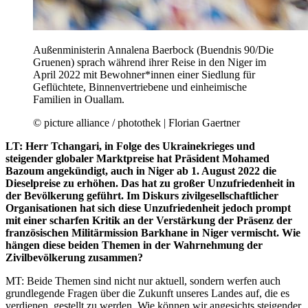
Außenministerin Annalena Baerbock (Buendnis 90/Die
Gruenen) sprach während ihrer Reise in den Niger im
April 2022 mit Bewohner*innen einer Siedlung für
Geflüchtete, Binnenvertriebene und einheimische
Familien in Ouallam.
© picture alliance / photothek | Florian Gaertner
LT: Herr Tchangari, in Folge des Ukrainekrieges und
steigender globaler Marktpreise hat Präsident Mohamed
Bazoum angekündigt, auch in Niger ab 1. August 2022 die
Dieselpreise zu erhöhen. Das hat zu großer Unzufriedenheit in
der Bevölkerung geführt. Im Diskurs zivilgesellschaftlicher
Organisationen hat sich diese Unzufriedenheit jedoch prompt
mit einer scharfen Kritik an der Verstärkung der Präsenz der
französischen Militärmission Barkhane in Niger vermischt. Wie
hängen diese beiden Themen in der Wahrnehmung der
Zivilbevölkerung zusammen?
MT: Beide Themen sind nicht nur aktuell, sondern werfen auch
grundlegende Fragen über die Zukunft unseres Landes auf, die es
verdienen, gestellt zu werden. Wie können wir angesichts steigender