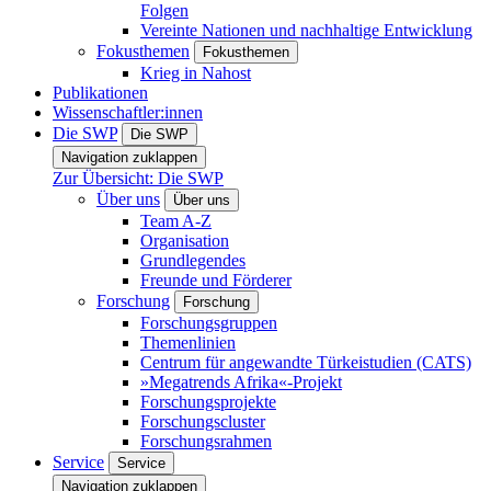
Folgen
Vereinte Nationen und nachhaltige Entwicklung
Fokusthemen
Fokusthemen
Krieg in Nahost
Publikationen
Wissenschaftler:innen
Die SWP
Die SWP
Navigation zuklappen
Zur Übersicht: Die SWP
Über uns
Über uns
Team A-Z
Organisation
Grundlegendes
Freunde und Förderer
Forschung
Forschung
Forschungsgruppen
Themenlinien
Centrum für angewandte Türkeistudien (CATS)
»Megatrends Afrika«-Projekt
Forschungsprojekte
Forschungscluster
Forschungsrahmen
Service
Service
Navigation zuklappen