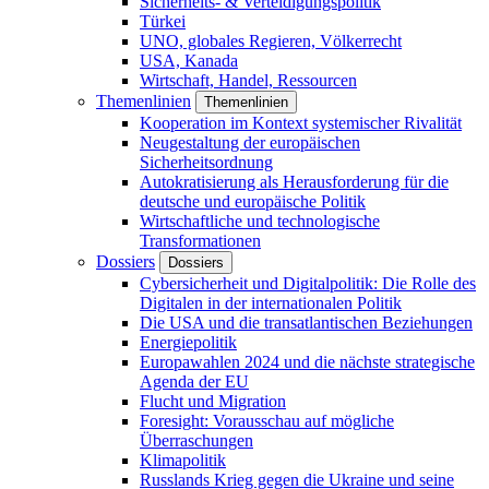
Sicherheits- & Verteidigungspolitik
Türkei
UNO, globales Regieren, Völkerrecht
USA, Kanada
Wirtschaft, Handel, Ressourcen
Themenlinien
Themenlinien
Kooperation im Kontext systemischer Rivalität
Neugestaltung der europäischen
Sicherheitsordnung
Autokratisierung als Herausforderung für die
deutsche und europäische Politik
Wirtschaftliche und technologische
Transformationen
Dossiers
Dossiers
Cybersicherheit und Digitalpolitik: Die Rolle des
Digitalen in der internationalen Politik
Die USA und die transatlantischen Beziehungen
Energiepolitik
Europawahlen 2024 und die nächste strategische
Agenda der EU
Flucht und Migration
Foresight: Vorausschau auf mögliche
Überraschungen
Klimapolitik
Russlands Krieg gegen die Ukraine und seine