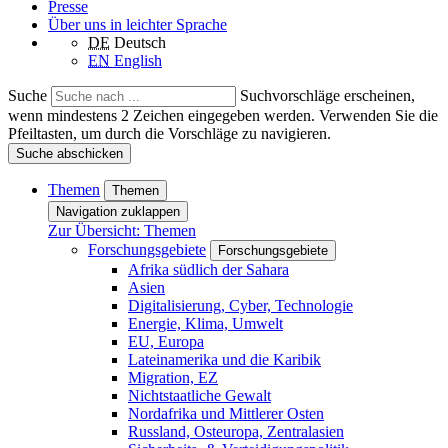
Presse
Über uns in leichter Sprache
DE
Deutsch
EN
English
Suche
Suchvorschläge erscheinen,
wenn mindestens 2 Zeichen eingegeben werden. Verwenden Sie die
Pfeiltasten, um durch die Vorschläge zu navigieren.
Suche abschicken
Themen
Themen
Navigation zuklappen
Zur Übersicht: Themen
Forschungsgebiete
Forschungsgebiete
Afrika südlich der Sahara
Asien
Digitalisierung, Cyber, Technologie
Energie, Klima, Umwelt
EU, Europa
Lateinamerika und die Karibik
Migration, EZ
Nichtstaatliche Gewalt
Nordafrika und Mittlerer Osten
Russland, Osteuropa, Zentralasien