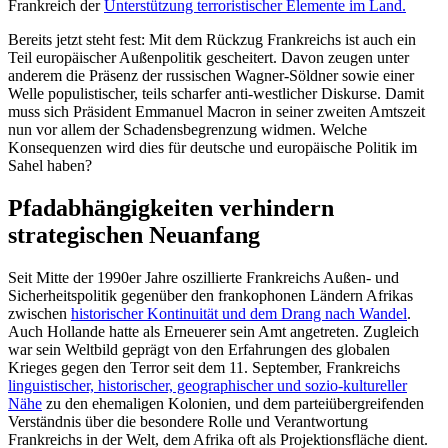
Frankreich der
Unterstützung terroristischer Elemente im Land.
Bereits jetzt steht fest: Mit dem Rückzug Frankreichs ist auch ein
Teil europäischer Außenpolitik gescheitert. Davon zeugen unter
anderem die Präsenz der russischen Wagner-Söldner sowie einer
Welle populistischer, teils scharfer anti-westlicher Diskurse. Damit
muss sich Präsident Emmanuel Macron in seiner zweiten Amtszeit
nun vor allem der Schadensbegrenzung widmen. Welche
Konsequenzen wird dies für deutsche und europäische Politik im
Sahel haben?
Pfadabhängigkeiten verhindern
strategischen Neuanfang
Seit Mitte der 1990er Jahre oszillierte Frankreichs Außen- und
Sicherheitspolitik gegenüber den frankophonen Ländern Afrikas
zwischen
historischer Kontinuität und dem Drang nach Wandel
.
Auch Hollande hatte als Erneuerer sein Amt angetreten. Zugleich
war sein Weltbild geprägt von den Erfahrungen des globalen
Krieges gegen den Terror seit dem 11. September, Frankreichs
linguistischer, historischer, geographischer und sozio-kultureller
Nähe
zu den ehemaligen Kolonien, und dem parteiübergreifenden
Verständnis über die besondere Rolle und Verantwortung
Frankreichs in der Welt, dem Afrika oft als Projektionsfläche dient.