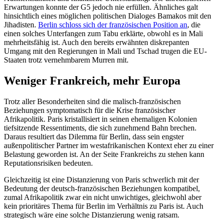
Erwartungen konnte der G5 jedoch nie erfüllen. Ähnliches galt
hinsichtlich eines möglichen politischen Dialoges Bamakos mit den
Jihadisten.
Berlin schloss sich der französischen Position an
, die
einen solches Unterfangen zum Tabu erklärte, obwohl es in Mali
mehrheitsfähig ist. Auch den bereits erwähnten diskrepanten
Umgang mit den Regierungen in Mali und Tschad trugen die EU-
Staaten trotz vernehmbarem Murren mit.
Weniger Frankreich, mehr Europa
Trotz aller Besonderheiten sind die malisch-französischen
Beziehungen symptomatisch für die Krise französischer
Afrikapolitik. Paris kristallisiert in seinen ehemaligen Kolonien
tiefsitzende Ressentiments, die sich zunehmend Bahn brechen.
Daraus resultiert das Dilemma für Berlin, dass sein engster
außenpolitischer Partner im westafrikanischen Kontext eher zu einer
Belastung geworden ist. An der Seite Frankreichs zu stehen kann
Reputationsrisiken bedeuten.
Gleichzeitig ist eine Distanzierung von Paris schwerlich mit der
Bedeutung der deutsch-französischen Beziehungen kompatibel,
zumal Afrikapolitik zwar ein nicht unwichtiges, gleichwohl aber
kein prioritäres Thema für Berlin im Verhältnis zu Paris ist. Auch
strategisch wäre eine solche Distanzierung wenig ratsam.