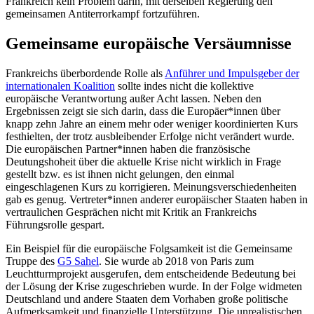
Frankreich kein Problem darin, mit derselben Regierung den
gemeinsamen Antiterrorkampf fortzuführen.
Gemeinsame europäische Versäumnisse
Frankreichs überbordende Rolle als
Anführer und Impulsgeber der
internationalen Koalition
sollte indes nicht die kollektive
europäische Verantwortung außer Acht lassen. Neben den
Ergebnissen zeigt sie sich darin, dass die Europäer*innen über
knapp zehn Jahre an einem mehr oder weniger koordinierten Kurs
festhielten, der trotz ausbleibender Erfolge nicht verändert wurde.
Die europäischen Partner*innen haben die französische
Deutungshoheit über die aktuelle Krise nicht wirklich in Frage
gestellt bzw. es ist ihnen nicht gelungen, den einmal
eingeschlagenen Kurs zu korrigieren. Meinungsverschiedenheiten
gab es genug. Vertreter*innen anderer europäischer Staaten haben in
vertraulichen Gesprächen nicht mit Kritik an Frankreichs
Führungsrolle gespart.
Ein Beispiel für die europäische Folgsamkeit ist die Gemeinsame
Truppe des
G5 Sahel
. Sie wurde ab 2018 von Paris zum
Leuchtturmprojekt ausgerufen, dem entscheidende Bedeutung bei
der Lösung der Krise zugeschrieben wurde. In der Folge widmeten
Deutschland und andere Staaten dem Vorhaben große politische
Aufmerksamkeit und finanzielle Unterstützung. Die unrealistischen