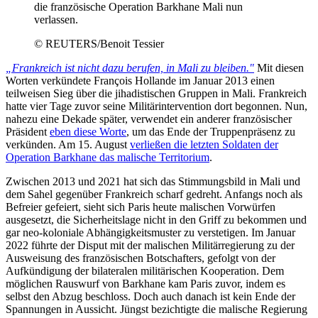
die französische Operation Barkhane Mali nun
verlassen.
© REUTERS/Benoit Tessier
„Frankreich ist nicht dazu berufen, in Mali zu bleiben."
Mit diesen
Worten verkündete François Hollande im Januar 2013 einen
teilweisen Sieg über die jihadistischen Gruppen in Mali. Frankreich
hatte vier Tage zuvor seine Militärintervention dort begonnen. Nun,
nahezu eine Dekade später, verwendet ein anderer französischer
Präsident
eben diese Worte
, um das Ende der Truppenpräsenz zu
verkünden. Am 15. August
verließen die letzten Soldaten der
Operation Barkhane das malische Territorium
.
Zwischen 2013 und 2021 hat sich das Stimmungsbild in Mali und
dem Sahel gegenüber Frankreich scharf gedreht. Anfangs noch als
Befreier gefeiert, sieht sich Paris heute malischen Vorwürfen
ausgesetzt, die Sicherheitslage nicht in den Griff zu bekommen und
gar neo-koloniale Abhängigkeitsmuster zu verstetigen. Im Januar
2022 führte der Disput mit der malischen Militärregierung zu der
Ausweisung des französischen Botschafters, gefolgt von der
Aufkündigung der bilateralen militärischen Kooperation. Dem
möglichen Rauswurf von Barkhane kam Paris zuvor, indem es
selbst den Abzug beschloss. Doch auch danach ist kein Ende der
Spannungen in Aussicht. Jüngst bezichtigte die malische Regierung