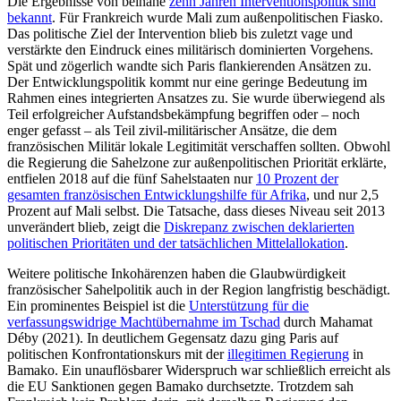
Die Ergebnisse von beinahe
zehn Jahren Interventionspolitik sind
bekannt
. Für Frankreich wurde Mali zum außenpolitischen Fiasko.
Das politische Ziel der Intervention blieb bis zuletzt vage und
verstärkte den Eindruck eines militärisch dominierten Vorgehens.
Spät und zögerlich wandte sich Paris flankierenden Ansätzen zu.
Der Entwicklungspolitik kommt nur eine geringe Bedeutung im
Rahmen eines integrierten Ansatzes zu. Sie wurde überwiegend als
Teil erfolgreicher Aufstandsbekämpfung begriffen oder – noch
enger gefasst – als Teil zivil-militärischer Ansätze, die dem
französischen Militär lokale Legitimität verschaffen sollten. Obwohl
die Regierung die Sahelzone zur außenpolitischen Priorität erklärte,
entfielen 2018 auf die fünf Sahelstaaten nur
10 Prozent der
gesamten französischen Entwicklungshilfe für Afrika
, und nur 2,5
Prozent auf Mali selbst. Die Tatsache, dass dieses Niveau seit 2013
unverändert blieb, zeigt die
Diskrepanz zwischen deklarierten
politischen Prioritäten und der tatsächlichen Mittelallokation
.
Weitere politische Inkohärenzen haben die Glaubwürdigkeit
französischer Sahelpolitik auch in der Region langfristig beschädigt.
Ein prominentes Beispiel ist die
Unterstützung für die
verfassungswidrige Machtübernahme im Tschad
durch Mahamat
Déby (2021). In deutlichem Gegensatz dazu ging Paris auf
politischen Konfrontationskurs mit der
illegitimen Regierung
in
Bamako. Ein unauflösbarer Widerspruch war schließlich erreicht als
die EU Sanktionen gegen Bamako durchsetzte. Trotzdem sah