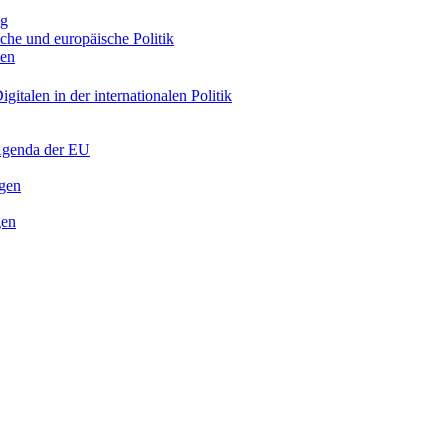
ng
sche und europäische Politik
nen
gitalen in der internationalen Politik
 Agenda der EU
ngen
gen