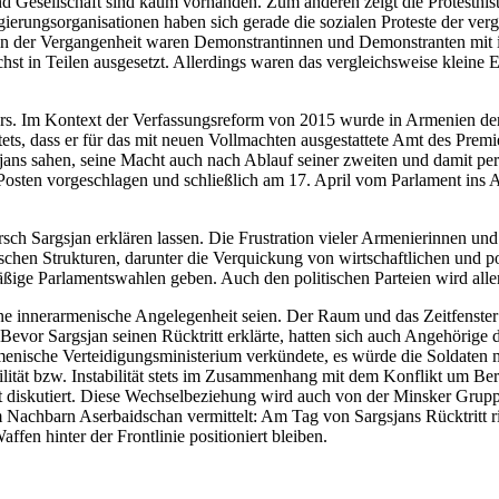
 Gesellschaft sind kaum vorhanden. Zum anderen zeigt die Protesthisto
tregierungsorganisationen haben sich gerade die sozialen Proteste der v
on in der Vergangenheit waren Demonstrantinnen und Demonstranten mit 
chst in Teilen ausgesetzt. Allerdings waren das vergleichsweise kleine
sters. Im Kontext der Verfassungsreform von 2015 wurde in Armenien de
ets, dass er für das mit neuen Vollmachten ausgestattete Amt des Premie
sjans sahen, seine Macht auch nach Ablauf seiner zweiten und damit per
n Posten vorgeschlagen und schließlich am 17. April vom Parlament in
ch Sargsjan erklären lassen. Die Frustration vieler Armenierinnen und
ischen Strukturen, darunter die Verquickung von wirtschaftlichen und p
mäßige Parlamentswahlen geben. Auch den politischen Parteien wird all
ine innerarmenische Angelegenheit seien. Der Raum und das Zeitfenste
evor Sargsjan seinen Rücktritt erklärte, hatten sich auch Angehörig
menische Verteidigungsministerium verkündete, es würde die Soldaten mi
tabilität bzw. Instabilität stets im Zusammenhang mit dem Konflikt um 
 diskutiert. Diese Wechselbeziehung wird auch von der Minsker Grupp
achbarn Aserbaidschan vermittelt: Am Tag von Sargsjans Rücktritt rie
fen hinter der Frontlinie positioniert bleiben.