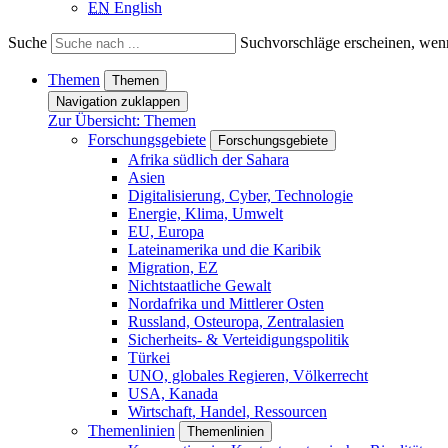
EN
English
Suche
Suchvorschläge erscheinen, wenn
Themen
Themen
Navigation zuklappen
Zur Übersicht: Themen
Forschungsgebiete
Forschungsgebiete
Afrika südlich der Sahara
Asien
Digitalisierung, Cyber, Technologie
Energie, Klima, Umwelt
EU, Europa
Lateinamerika und die Karibik
Migration, EZ
Nichtstaatliche Gewalt
Nordafrika und Mittlerer Osten
Russland, Osteuropa, Zentralasien
Sicherheits- & Verteidigungspolitik
Türkei
UNO, globales Regieren, Völkerrecht
USA, Kanada
Wirtschaft, Handel, Ressourcen
Themenlinien
Themenlinien