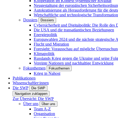
Kooperation im Kontext systemischer Rivalität
Neugestaltung der europäischen Sicherheitsordnu
Autokratisierung als Herausforderung für die deut
Wirtschaftliche und technologische Transformatio
Dossiers
Dossiers
Cybersicherheit und Digitalpolitik: Die Rolle des Di
Die USA und die transatlantischen Beziehungen
Energiepolitik
Europawahlen 2024 und die nächste strategische
Flucht und Migration
Foresight: Vorausschau auf mögliche Überraschu
Klimapolitik
Russlands Krieg gegen die Ukraine und seine Fol
Vereinte Nationen und nachhaltige Entwicklung
Fokusthemen
Fokusthemen
Krieg in Nahost
Publikationen
Wissenschaftler:innen
Die SWP
Die SWP
Navigation zuklappen
Zur Übersicht: Die SWP
Über uns
Über uns
Team A-Z
Organisation