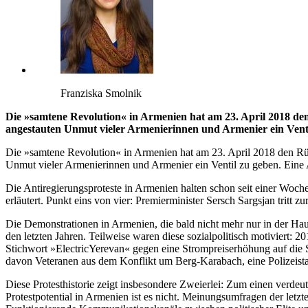
Franziska Smolnik
Die »samtene Revolution« in Armenien hat am 23. April 2018 den
angestauten Unmut vieler Armenierinnen und Armenier ein Vent
Die »samtene Revolution« in Armenien hat am 23. April 2018 den Rück
Unmut vieler Armenierinnen und Armenier ein Ventil zu geben. Eine
Die Antiregierungsproteste in Armenien halten schon seit einer Woche
erläutert. Punkt eins von vier: Premierminister Sersch Sargsjan tritt
Die Demonstrationen in Armenien, die bald nicht mehr nur in der Haup
den letzten Jahren. Teilweise waren diese sozialpolitisch motivier
Stichwort »ElectricYerevan« gegen eine Strompreiserhöhung auf die Str
davon Veteranen aus dem Konflikt um Berg-Karabach, eine Polizeista
Diese Protesthistorie zeigt insbesondere Zweierlei: Zum einen verdeu
Protestpotential in Armenien ist es nicht. Meinungsumfragen der letzt