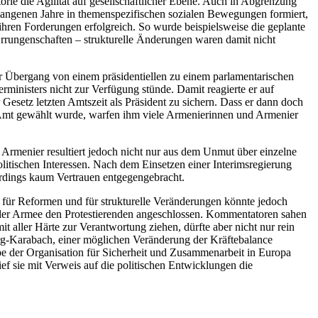
rie die Agilität auf gesellschaftlicher Ebene. Auch in Abgrenzung
ergangenen Jahre in themenspezifischen sozialen Bewegungen formiert,
ihren Forderungen erfolgreich. So wurde beispielsweise die geplante
 Errungenschaften – strukturelle Änderungen waren damit nicht
r Übergang von einem präsidentiellen zu einem parlamentarischen
rministers nicht zur Verfügung stünde. Damit reagierte er auf
 Gesetz letzten Amtszeit als Präsident zu sichern. Dass er dann doch
s Amt gewählt wurde, warfen ihm viele Armenierinnen und Armenier
 Armenier resultiert jedoch nicht nur aus dem Unmut über einzelne
olitischen Interessen. Nach dem Einsetzen einer Interimsregierung
erdings kaum Vertrauen entgegengebracht.
r für Reformen und für strukturelle Veränderungen könnte jedoch
e der Armee den Protestierenden angeschlossen. Kommentatoren sahen
t aller Härte zur Verantwortung ziehen, dürfte aber nicht nur rein
Berg-Karabach, einer möglichen Veränderung der Kräftebalance
e der Organisation für Sicherheit und Zusammenarbeit in Europa
f sie mit Verweis auf die politischen Entwicklungen die