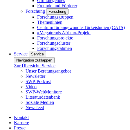
Grundlegendes
Freunde und Förderer
Forschung
Forschung
Forschungsgruppen
Themenlinien
Centrum für angewandte Türkeistudien (CATS)
»Megatrends Afrika«-Projekt
Forschungsprojekte
Forschungscluster
Forschungsrahmen
Service
Service
Navigation zuklappen
Zur Übersicht: Service
Unser Beratungsangebot
Newsletter
SWP-Podcast
Video
SWP-WebMonitore
Literaturdatenbank
Soziale Medien
Newsfeed
Kontakt
Karriere
Presse