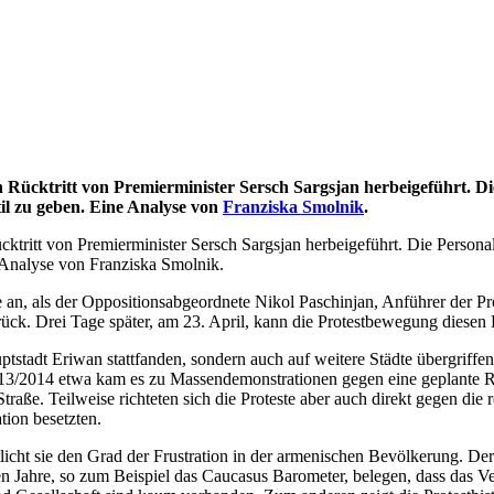
 Rücktritt von Premierminister Sersch Sargsjan herbeigeführt. Di
il zu geben. Eine Analyse von
Franziska Smolnik
.
tritt von Premierminister Sersch Sargsjan herbeigeführt. Die Persona
 Analyse von Franziska Smolnik.
 an, als der Oppositionsabgeordnete Nikol Paschinjan, Anführer der Pro
 zurück. Drei Tage später, am 23. April, kann die Protestbewegung diese
tstadt Eriwan stattfanden, sondern auch auf weitere Städte übergriffen
t: 2013/2014 etwa kam es zu Massendemonstrationen gegen eine geplant
aße. Teilweise richteten sich die Proteste aber auch direkt gegen die r
tion besetzten.
tlicht sie den Grad der Frustration in der armenischen Bevölkerung. De
en Jahre, so zum Beispiel das Caucasus Barometer, belegen, dass das Vert