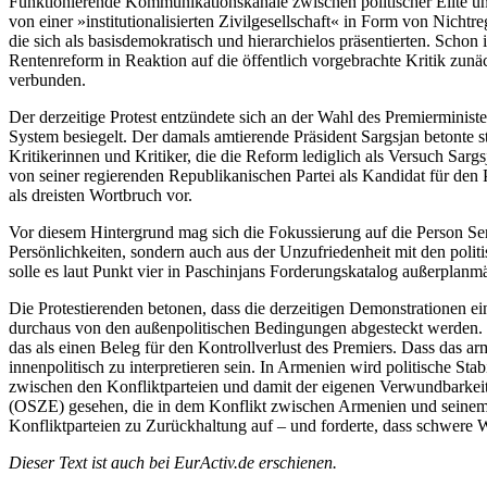
Funktionierende Kommunikationskanäle zwischen politischer Elite und
von einer »institutionalisierten Zivilgesellschaft« in Form von Nich
die sich als basisdemokratisch und hierarchielos präsentierten. Sch
Rentenreform in Reaktion auf die öffentlich vorgebrachte Kritik zunä
verbunden.
Der derzeitige Protest entzündete sich an der Wahl des Premiermini
System besiegelt. Der damals amtierende Präsident Sargsjan betonte st
Kritikerinnen und Kritiker, die die Reform lediglich als Versuch Sarg
von seiner regierenden Republikanischen Partei als Kandidat für de
als dreisten Wortbruch vor.
Vor diesem Hintergrund mag sich die Fokussierung auf die Person Sers
Persönlichkeiten, sondern auch aus der Unzufriedenheit mit den polit
solle es laut Punkt vier in Paschinjans Forderungskatalog außerplan
Die Protestierenden betonen, dass die derzeitigen Demonstrationen e
durchaus von den außenpolitischen Bedingungen abgesteckt werden. B
das als einen Beleg für den Kontrollverlust des Premiers. Dass das ar
innenpolitisch zu interpretieren sein. In Armenien wird politische S
zwischen den Konfliktparteien und damit der eigenen Verwundbarkeit
(OSZE) gesehen, die in dem Konflikt zwischen Armenien und seinem N
Konfliktparteien zu Zurückhaltung auf – und forderte, dass schwere Waf
Dieser Text ist auch bei EurActiv.de erschienen.