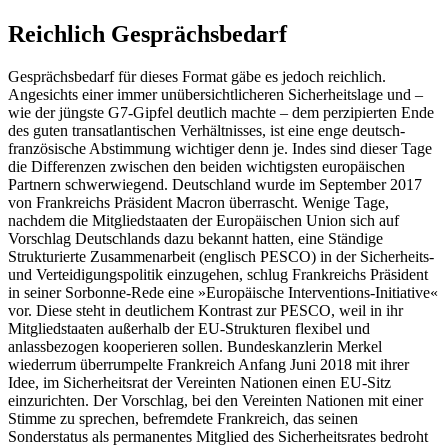
Reichlich Gesprächsbedarf
Gesprächsbedarf für dieses Format gäbe es jedoch reichlich.
Angesichts einer immer unübersichtlicheren Sicherheitslage und –
wie der jüngste G7-Gipfel deutlich machte – dem perzipierten Ende
des guten transatlantischen Verhältnisses, ist eine enge deutsch-
französische Abstimmung wichtiger denn je. Indes sind dieser Tage
die Differenzen zwischen den beiden wichtigsten europäischen
Partnern schwerwiegend. Deutschland wurde im September 2017
von Frankreichs Präsident Macron überrascht. Wenige Tage,
nachdem die Mitgliedstaaten der Europäischen Union sich auf
Vorschlag Deutschlands dazu bekannt hatten, eine Ständige
Strukturierte Zusammenarbeit (englisch PESCO) in der Sicherheits-
und Verteidigungspolitik einzugehen, schlug Frankreichs Präsident
in seiner Sorbonne-Rede eine »Europäische Interventions-Initiative«
vor. Diese steht in deutlichem Kontrast zur PESCO, weil in ihr
Mitgliedstaaten außerhalb der EU-Strukturen flexibel und
anlassbezogen kooperieren sollen. Bundeskanzlerin Merkel
wiederrum überrumpelte Frankreich Anfang Juni 2018 mit ihrer
Idee, im Sicherheitsrat der Vereinten Nationen einen EU-Sitz
einzurichten. Der Vorschlag, bei den Vereinten Nationen mit einer
Stimme zu sprechen, befremdete Frankreich, das seinen
Sonderstatus als permanentes Mitglied des Sicherheitsrates bedroht