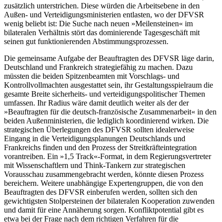
zusätzlich unterstrichen. Diese würden die Arbeitsebene in den
Außen- und Verteidigungsministerien entlasten, wo der DFVSR
wenig beliebt ist: Die Suche nach neuen »Meilensteinen« im
bilateralen Verhältnis stört das dominierende Tagesgeschäft mit
seinen gut funktionierenden Abstimmungsprozessen.
Die gemeinsame Aufgabe der Beauftragten des DFVSR läge darin,
Deutschland und Frankreich strategiefähig zu machen. Dazu
müssten die beiden Spitzenbeamten mit Vorschlags- und
Kontrollvollmachten ausgestattet sein, ihr Gestaltungsspielraum die
gesamte Breite sicherheits- und verteidigungspolitischer Themen
umfassen. Ihr Radius wäre damit deutlich weiter als der der
»Beauftragten für die deutsch-französische Zusammenarbeit« in den
beiden Außenministerien, die lediglich koordinierend wirken. Die
strategischen Überlegungen des DFVSR sollten idealerweise
Eingang in die Verteidigungsplanungen Deutschlands und
Frankreichs finden und den Prozess der Streitkräfteintegration
vorantreiben. Ein »1,5 Track«-Format, in dem Regierungsvertreter
mit Wissenschaftlern und Think-Tankern zur strategischen
Vorausschau zusammengebracht werden, könnte diesen Prozess
bereichern. Weitere unabhängige Expertengruppen, die von den
Beauftragten des DFVSR einberufen werden, sollten sich den
gewichtigsten Stolpersteinen der bilateralen Kooperation zuwenden
und damit für eine Annäherung sorgen. Konfliktpotential gibt es
etwa bei der Frage nach dem richtigen Verfahren für die