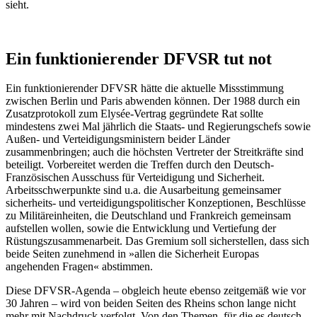
sieht.
Ein funktionierender DFVSR tut not
Ein funktionierender DFVSR hätte die aktuelle Missstimmung
zwischen Berlin und Paris abwenden können. Der 1988 durch ein
Zusatzprotokoll zum Elysée-Vertrag gegründete Rat sollte
mindestens zwei Mal jährlich die Staats- und Regierungschefs sowie
Außen- und Verteidigungsministern beider Länder
zusammenbringen; auch die höchsten Vertreter der Streitkräfte sind
beteiligt. Vorbereitet werden die Treffen durch den Deutsch-
Französischen Ausschuss für Verteidigung und Sicherheit.
Arbeitsschwerpunkte sind u.a. die Ausarbeitung gemeinsamer
sicherheits- und verteidigungspolitischer Konzeptionen, Beschlüsse
zu Militäreinheiten, die Deutschland und Frankreich gemeinsam
aufstellen wollen, sowie die Entwicklung und Vertiefung der
Rüstungszusammenarbeit. Das Gremium soll sicherstellen, dass sich
beide Seiten zunehmend in »allen die Sicherheit Europas
angehenden Fragen« abstimmen.
Diese DFVSR-Agenda – obgleich heute ebenso zeitgemäß wie vor
30 Jahren – wird von beiden Seiten des Rheins schon lange nicht
mehr mit Nachdruck verfolgt. Von den Themen, für die es deutsch-