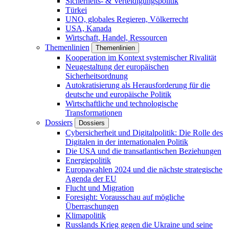
Sicherheits- & Verteidigungspolitik
Türkei
UNO, globales Regieren, Völkerrecht
USA, Kanada
Wirtschaft, Handel, Ressourcen
Themenlinien
Themenlinien
Kooperation im Kontext systemischer Rivalität
Neugestaltung der europäischen
Sicherheitsordnung
Autokratisierung als Herausforderung für die
deutsche und europäische Politik
Wirtschaftliche und technologische
Transformationen
Dossiers
Dossiers
Cybersicherheit und Digitalpolitik: Die Rolle des
Digitalen in der internationalen Politik
Die USA und die transatlantischen Beziehungen
Energiepolitik
Europawahlen 2024 und die nächste strategische
Agenda der EU
Flucht und Migration
Foresight: Vorausschau auf mögliche
Überraschungen
Klimapolitik
Russlands Krieg gegen die Ukraine und seine