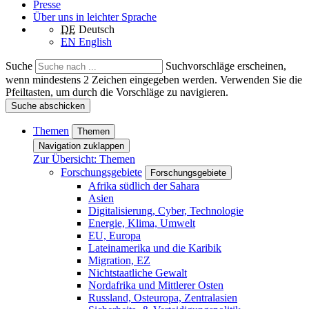
Presse
Über uns in leichter Sprache
DE
Deutsch
EN
English
Suche
Suchvorschläge erscheinen,
wenn mindestens 2 Zeichen eingegeben werden. Verwenden Sie die
Pfeiltasten, um durch die Vorschläge zu navigieren.
Suche abschicken
Themen
Themen
Navigation zuklappen
Zur Übersicht: Themen
Forschungsgebiete
Forschungsgebiete
Afrika südlich der Sahara
Asien
Digitalisierung, Cyber, Technologie
Energie, Klima, Umwelt
EU, Europa
Lateinamerika und die Karibik
Migration, EZ
Nichtstaatliche Gewalt
Nordafrika und Mittlerer Osten
Russland, Osteuropa, Zentralasien