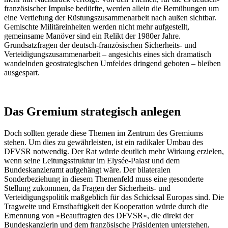
französischer Impulse bedürfte, werden allein die Bemühungen um
eine Vertiefung der Rüstungszusammenarbeit nach außen sichtbar.
Gemischte Militäreinheiten werden nicht mehr aufgestellt,
gemeinsame Manöver sind ein Relikt der 1980er Jahre.
Grundsatzfragen der deutsch-französischen Sicherheits- und
Verteidigungszusammenarbeit – angesichts eines sich dramatisch
wandelnden geostrategischen Umfeldes dringend geboten – bleiben
ausgespart.
Das Gremium strategisch anlegen
Doch sollten gerade diese Themen im Zentrum des Gremiums
stehen. Um dies zu gewährleisten, ist ein radikaler Umbau des
DFVSR notwendig. Der Rat würde deutlich mehr Wirkung erzielen,
wenn seine Leitungsstruktur im Elysée-Palast und dem
Bundeskanzleramt aufgehängt wäre. Der bilateralen
Sonderbeziehung in diesem Themenfeld muss eine gesonderte
Stellung zukommen, da Fragen der Sicherheits- und
Verteidigungspolitik maßgeblich für das Schicksal Europas sind. Die
Tragweite und Ernsthaftigkeit der Kooperation würde durch die
Ernennung von »Beauftragten des DFVSR«, die direkt der
Bundeskanzlerin und dem französische Präsidenten unterstehen,