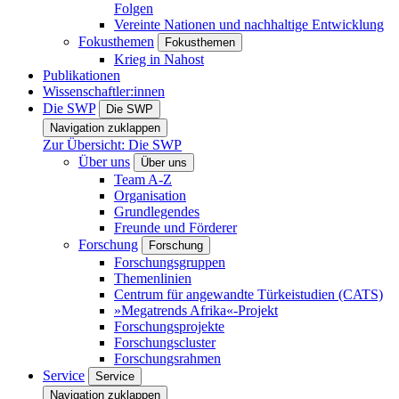
Folgen
Vereinte Nationen und nachhaltige Entwicklung
Fokusthemen
Fokusthemen
Krieg in Nahost
Publikationen
Wissenschaftler:innen
Die SWP
Die SWP
Navigation zuklappen
Zur Übersicht: Die SWP
Über uns
Über uns
Team A-Z
Organisation
Grundlegendes
Freunde und Förderer
Forschung
Forschung
Forschungsgruppen
Themenlinien
Centrum für angewandte Türkeistudien (CATS)
»Megatrends Afrika«-Projekt
Forschungsprojekte
Forschungscluster
Forschungsrahmen
Service
Service
Navigation zuklappen