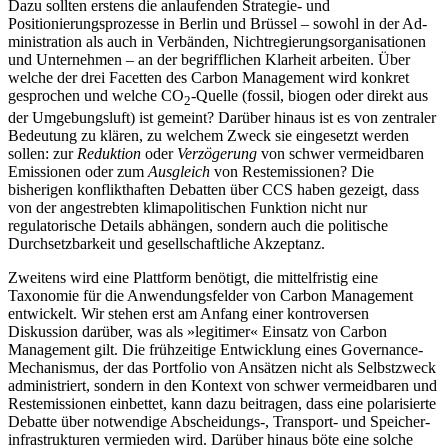
Dazu sollten erstens die anlaufenden Strategie- und
Positionierungsprozesse in Berlin und Brüssel – sowohl in der Ad­
ministration als auch in Verbänden, Nicht­regierungsorganisationen
und Unternehmen – an der begrifflichen Klarheit arbei­ten. Über
welche der drei Facetten des Carbon Management wird konkret
gespro­chen und welche CO
-Quelle (fossil, biogen oder direkt aus
2
der Umgebungsluft) ist ge­meint? Darüber hinaus ist es von zentraler
Bedeutung zu klären, zu welchem Zweck sie eingesetzt werden
sollen: zur
Reduktion
oder
Verzögerung
von schwer vermeidbaren
Emissionen oder zum
Ausgleich
von Rest­emissionen? Die
bisherigen konflikthaften Debatten über CCS haben gezeigt, dass
von der angestrebten klimapolitischen Funktion nicht nur
regulatorische Details abhängen, sondern auch die politische
Durchsetzbarkeit und gesellschaftliche Akzeptanz.
Zweitens wird eine Plattform benötigt, die mittelfristig eine
Taxonomie für die Anwendungsfelder von Carbon Management
entwickelt. Wir stehen erst am An­fang einer kontroversen
Diskussion darüber, was als »legitimer« Einsatz von Carbon
Management gilt. Die frühzeitige Entwicklung eines Governance-
Mechanismus, der das Portfolio von Ansätzen nicht als Selbst­zweck
administriert, sondern in den Kon­text von schwer vermeidbaren und
Rest­emissionen einbettet, kann dazu beitragen, dass eine polarisierte
Debatte über notwen­dige Abscheidungs-, Transport- und Spei­cher­
infrastrukturen vermieden wird. Darüber hinaus böte eine solche