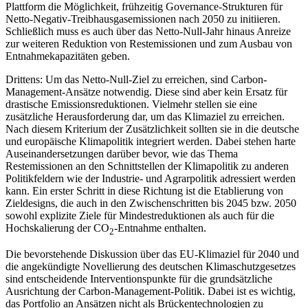
Plattform die Möglichkeit, frühzeitig Governance-Strukturen für
Netto-Negativ-Treibhaus­gasemissionen nach 2050 zu initiieren.
Schließlich muss es auch über das Netto-Null-Jahr hinaus Anreize
zur weiteren Reduktion von Restemissionen und zum Ausbau von
Entnahmekapazitäten geben.
Drittens: Um das Netto-Null-Ziel zu errei­chen, sind Carbon-
Management-Ansätze notwendig. Diese sind aber kein Ersatz für
drastische Emissionsreduktionen. Vielmehr stellen sie eine
zusätzliche Herausforderung dar, um das Klimaziel zu erreichen.
Nach diesem Kriterium der Zusätzlichkeit sollten sie in die deutsche
und europäische Klima­politik integriert werden. Dabei stehen harte
Auseinandersetzungen darüber bevor, wie das Thema
Restemissionen an den Schnittstellen der Klimapolitik zu anderen
Politikfeldern wie der Industrie- und Agrar­politik adressiert werden
kann. Ein erster Schritt in diese Richtung ist die Etablierung von
Ziel­designs, die auch in den Zwischenschritten bis 2045 bzw. 2050
sowohl expli­zite Ziele für Mindestreduktionen als auch für die
Hochskalierung der CO
-Entnahme enthalten.
2
Die bevorstehende Diskussion über das EU-Klimaziel für 2040 und
die angekündigte Novellierung des deutschen Klimaschutz­gesetzes
sind entscheidende Interventionspunkte für die grundsätzliche
Ausrichtung der Carbon-Management-Politik. Dabei ist es wichtig,
das Portfolio an Ansätzen nicht als Brückentechnologien zu