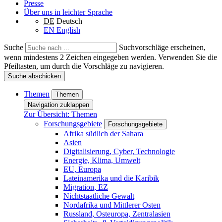
Presse
Über uns in leichter Sprache
DE
Deutsch
EN
English
Suche
Suchvorschläge erscheinen,
wenn mindestens 2 Zeichen eingegeben werden. Verwenden Sie die
Pfeiltasten, um durch die Vorschläge zu navigieren.
Suche abschicken
Themen
Themen
Navigation zuklappen
Zur Übersicht: Themen
Forschungsgebiete
Forschungsgebiete
Afrika südlich der Sahara
Asien
Digitalisierung, Cyber, Technologie
Energie, Klima, Umwelt
EU, Europa
Lateinamerika und die Karibik
Migration, EZ
Nichtstaatliche Gewalt
Nordafrika und Mittlerer Osten
Russland, Osteuropa, Zentralasien