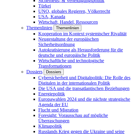
Sicherheits- & Verteidigungspolitik
Türkei
UNO, globales Regieren, Völkerrecht
USA, Kanada
Wirtschaft, Handel, Ressourcen
Themenlinien
Themenlinien
Kooperation im Kontext systemischer Rivalität
Neugestaltung der europäischen
Sicherheitsordnung
Autokratisierung als Herausforderung für die
deutsche und europäische Politik
Wirtschaftliche und technologische
Transformationen
Dossiers
Dossiers
Cybersicherheit und Digitalpolitik: Die Rolle des
Digitalen in der internationalen Politik
Die USA und die transatlantischen Beziehungen
Energiepolitik
Europawahlen 2024 und die nächste strategische
Agenda der EU
Flucht und Migration
Foresight: Vorausschau auf mögliche
Überraschungen
Klimapolitik
Russlands Krieg gegen die Ukraine und seine