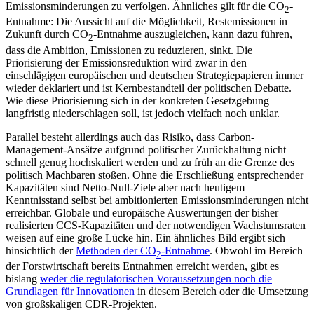
Emissionsminderungen zu verfolgen. Ähnliches gilt für die CO
-
2
Entnahme: Die Aussicht auf die Möglichkeit, Restemissionen in
Zukunft durch CO
-Entnahme aus­zugleichen, kann dazu führen,
2
dass die Ambition, Emissionen zu reduzieren, sinkt. Die
Priorisierung der Emissionsreduktion wird zwar in den
einschlägigen europäischen und deutschen Strategiepapieren immer
wieder deklariert und ist Kernbestandteil der politischen Debatte.
Wie diese Priorisierung sich in der konkreten Gesetzgebung
langfristig niederschlagen soll, ist jedoch vielfach noch unklar.
Parallel besteht allerdings auch das Risiko, dass Carbon-
Management-Ansätze aufgrund politischer Zurückhaltung nicht
schnell genug hochskaliert werden und zu früh an die Grenze des
politisch Machbaren stoßen. Ohne die Erschließung entsprechen­der
Kapazitäten sind Netto-Null-Ziele aber nach heutigem
Kenntnisstand selbst bei ambitionierten Emissionsminderungen nicht
erreichbar. Globale und europäische Auswertungen der bisher
realisierten CCS-Kapazitäten und der notwendigen Wachstumsraten
weisen auf eine große Lücke hin. Ein ähnliches Bild ergibt sich
hinsichtlich der
Methoden der CO
-Entnahme
. Obwohl im Bereich
2
der Forstwirtschaft bereits Ent­nahmen erreicht werden, gibt es
bislang
weder die regulatorischen Voraussetzungen noch die
Grundlagen für Innovationen
in diesem Bereich oder die Umsetzung
von großskaligen CDR-Projekten.