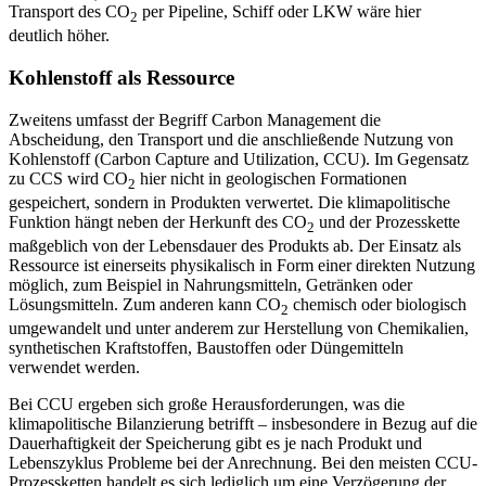
Transport des CO
per Pipeline, Schiff oder LKW wäre hier
2
deutlich höher.
Kohlenstoff als Ressource
Zweitens umfasst der Begriff Carbon Management die
Abscheidung, den Trans­port und die anschließende Nutzung von
Kohlenstoff (Carbon Capture and Utiliza­tion, CCU). Im Gegensatz
zu CCS wird CO
hier nicht in geologischen Formationen
2
gespeichert, sondern in Produkten ver­wertet. Die klimapolitische
Funktion hängt neben der Herkunft des CO
und der Pro­zesskette
2
maßgeblich von der Lebensdauer des Produkts ab. Der Einsatz als
Ressource ist einerseits physikalisch in Form einer direkten Nutzung
möglich, zum Beispiel in Nahrungsmitteln, Getränken oder
Lösungs­mitteln. Zum anderen kann CO
chemisch oder biologisch
2
umgewandelt und unter anderem zur Herstellung von Chemikalien,
synthetischen Kraftstoffen, Baustoffen oder Düngemitteln
verwendet werden.
Bei CCU ergeben sich große Herausforderungen, was die
klimapolitische Bilanzierung betrifft – insbesondere in Bezug auf die
Dauerhaftigkeit der Speicherung gibt es je nach Produkt und
Lebenszyklus Probleme bei der Anrechnung. Bei den meisten CCU-
Prozessketten handelt es sich lediglich um eine Verzögerung der