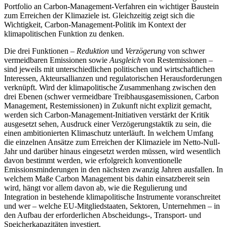
Portfolio an Carbon-Management-Verfahren ein wichtiger Baustein
zum Erreichen der Klimaziele ist. Gleichzeitig zeigt sich die
Wichtigkeit, Carbon-Management-Politik im Kontext der
klimapolitischen Funktion zu denken.
Die drei Funktionen –
Reduktion
und
Ver­zögerung
von schwer
vermeidbaren Emissio­nen sowie
Ausgleich
von Restemissionen –
sind jeweils mit unterschiedlichen politi­schen und wirtschaftlichen
Interessen, Ak­teursallianzen und regulatorischen Heraus­forderungen
verknüpft. Wird der klima­politische Zusammenhang zwischen den
drei Ebenen (schwer vermeidbare Treibhausgasemissionen, Carbon
Management, Restemissionen) in Zukunft nicht explizit gemacht,
werden sich Carbon-Management-Initiativen verstärkt der Kritik
ausgesetzt sehen, Ausdruck einer Verzögerungstaktik zu sein, die
einen ambitionierten Klimaschutz unterläuft. In welchem Umfang
die einzelnen Ansätze zum Erreichen der Klimaziele im Netto-Null-
Jahr und darüber hinaus eingesetzt werden müssen, wird wesentlich
davon bestimmt werden, wie erfolgreich konventionelle
Emissionsminde­rungen in den nächsten zwanzig Jahren ausfallen. In
welchem Maße Carbon Manage­ment bis dahin einsatzbereit sein
wird, hängt vor allem davon ab, wie die Regulierung und
Integration in bestehende klima­politische Instrumente voranschreitet
und wer – welche EU-Mitgliedstaaten, Sekto­ren, Unternehmen – in
den Aufbau der erforderlichen Abscheidungs-, Transport- und
Speicherkapazitäten investiert.