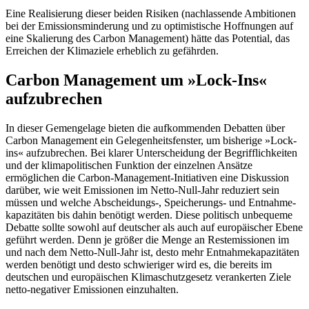
Eine Realisierung dieser beiden Risiken (nachlassende Ambitionen
bei der Emis­sionsminderung und zu optimistische Hoff­nungen auf
eine Skalierung des Carbon Management) hätte das Potential, das
Er­reichen der Klimaziele erheblich zu gefähr­den.
Carbon Management um »Lock‑Ins«
aufzubrechen
In dieser Gemengelage bieten die aufkommenden Debatten über
Carbon Management ein Gelegenheitsfenster, um bisherige »Lock-
ins« aufzubrechen. Bei klarer Unter­scheidung der Begrifflichkeiten
und der klimapolitischen Funktion der einzelnen Ansätze
ermöglichen die Carbon-Manage­ment-Initiativen eine Diskussion
darüber, wie weit Emissionen im Netto-Null-Jahr reduziert sein
müssen und welche Ab­scheidungs-, Speicherungs- und Entnahme­
kapazitäten bis dahin benötigt werden. Diese politisch unbequeme
Debatte sollte sowohl auf deutscher als auch auf europäischer Ebene
geführt werden. Denn je grö­ßer die Menge an Restemissionen im
und nach dem Netto-Null-Jahr ist, desto mehr Entnahmekapazitäten
werden benötigt und desto schwieriger wird es, die bereits im
deutschen und europäischen Klimaschutzgesetz verankerten Ziele
netto-negativer Emissionen einzuhalten.