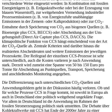
verschiedene Weise eingesetzt wer­den: In Kombination mit fossilen
Ener­gieträgern (z.
B. Erdgaskraftwerke oder bei der Erzeugung von
blauem Wasserstoff), zur weitgehenden Vermeidung industrieller
Prozessemissionen (z.
B. von Energiezufuhr unabhängige
Emissionen in der Zement- oder Kalkproduktion) oder zur CO
-
2
Ent­nahme durch Speicherung von CO
aus bio­genen Quellen (z.
B.
2
Bioenergie plus CCS, BECCS) oder Abscheidung aus der Um­
gebungsluft (Direct Air Capture plus CCS, DACCS). Die
klimapolitische Funktion von CCS hängt entscheidend von der Art
der CO
-Quelle ab. Zentrale Kriterien sind da­rüber hinaus die
2
realisierten Abscheide­raten und weitere Emissionen der jeweiligen
Prozesskette. Der Reifegrad der einzel­nen CCS-Prozesse ist sehr
unterschiedlich, auch die Kosten variieren je nach Anwen­dung
stark. Derzeit wird zumeist eine Spanne von 50 bis 150 Euro pro
Tonne für Abscheidung an Punktquellen, Transport, Speicherung
und anschließendes Monitoring angegeben.
Die Differenzierung nach unterschied­lichen CO
-Quellen und
2
Anwendungs­feldern geht in der Diskussion häufig ver­loren. Ob und
für welche Prozesse CCS in Frage kommt, ist sowohl in Europa als
auch in Deutschland eine politisch weitgehend un­geklärte Frage.
Vor allem in Deutschland ist die Anwendung im Rahmen der
fossilen Stromerzeugung politisch stark umstritten. Die Debatte über
Kohlekraftwerke mit CCS hat Ende der 2000er Jahre zu einer