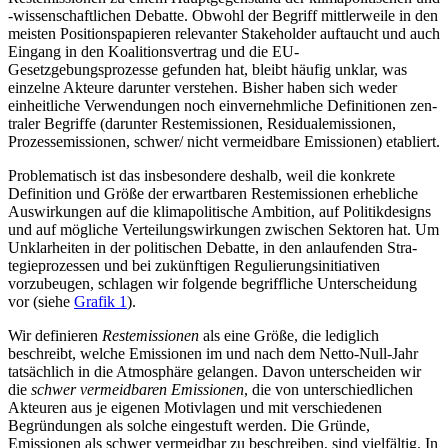
‑wissen­schaftlichen Debatte. Obwohl der Begriff mittlerweile in den
meisten Positionspapieren relevanter Stakeholder auftaucht und auch
Eingang in den Koalitionsvertrag und die EU-
Gesetzgebungsprozesse gefunden hat, bleibt häufig unklar, was
einzelne Akteure darunter verstehen. Bisher haben sich weder
einheitliche Verwendungen noch ein­vernehm­liche Definitionen zen­
traler Be­griffe (darunter Restemissionen, Residual­emissionen,
Prozessemissionen, schwer/ nicht vermeidbare Emissionen) etabliert.
Problematisch ist das insbesondere des­halb, weil die konkrete
Definition und Größe der erwartbaren Restemissionen er­hebliche
Auswirkungen auf die klimapoli­tische Ambition, auf Politikdesigns
und auf mögliche Verteilungswirkungen zwischen Sektoren hat. Um
Unklarheiten in der poli­tischen Debatte, in den anlaufenden Stra­
tegieprozessen und bei zukünftigen Regu­lierungsinitiativen
vorzubeugen, schlagen wir folgende begriffliche Unterscheidung
vor (siehe
Grafik 1
).
Wir definieren
Restemissionen
als eine Größe, die lediglich
beschreibt, welche Emissionen im und nach dem Netto-Null-Jahr
tatsächlich in die Atmosphäre gelan­gen. Davon unterscheiden wir
die
schwer vermeidbaren Emissionen
, die von unterschiedlichen
Akteuren aus je eigenen Motivlagen und mit verschiedenen
Begründungen als solche eingestuft werden. Die Gründe,
Emissionen als schwer vermeidbar zu be­schreiben, sind vielfältig. In