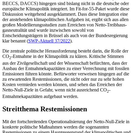
BECCS, DACCS) hingegen sind bislang nicht in die deutsche oder
europäische Klimapolitik integriert. Im Fit-for-55-Paket wurde diese
Diskussion weitgehend aus­geklammert. Dass diese Integration eine
der an­stehenden klimapolitischen Aufgaben ist, ergibt sich aus allen
großen Modellierungsstudien zum Erreichen von Netto-Treibhaus­
gasneutralität und wurde inzwischen so­wohl von
Entscheidungsträgern in Brüssel als auch von der Bundesregierung
klar be­nannt (
SWP-Aktuell 37/2022
).
Die zentrale politische Herausforderung besteht darin, die Rolle der
CO
-Entnahme in der Klimapolitik zu klären. Kritische Stimmen
2
aus der Zivilgesellschaft und der Wissen­schaft befürchten, dass der
Ausbau der Entnahmekapazitäten zu einer Verrech­nung mit fossilen
Emissionen führen könn­te. Befürworter verweisen hingegen auf die
zu erwartenden Restemissionen, die nicht oder nur zu sehr hohen
Kosten vermieden werden können, und sehen das Erreichen der
Netto-Null-Ziele in Gefahr, wenn nicht ausreichend CO
-
2
Entnahmekapazitäten aufgebaut werden.
Streitthema Restemissionen
Mit der fortschreitenden Operationalisierung der Netto-Null-Ziele in
konkrete poli­tische Maßnahmen werden die sogenannten
Restemissionen zu einem Hauptgegenstand der klimapolitischen und