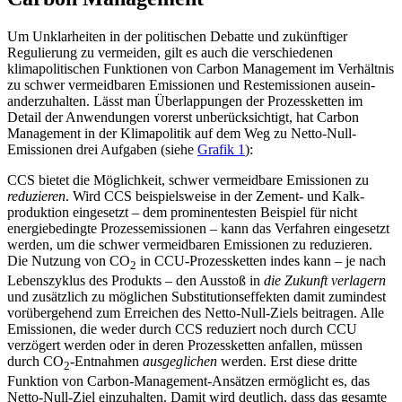
Um Unklarheiten in der politischen Debatte und zukünftiger
Regulierung zu vermeiden, gilt es auch die verschiedenen
klimapoliti­schen Funktionen von Carbon Management im Verhältnis
zu schwer vermeidbaren Emissionen und Restemissionen ausein­
anderzuhalten. Lässt man Überlappungen der Prozessketten im
Detail der Anwendungen vorerst unberücksichtigt, hat Carbon
Management in der Klimapolitik auf dem Weg zu Netto-Null-
Emissionen drei Auf­gaben (siehe
Grafik 1
):
CCS bietet die Möglichkeit, schwer ver­meidbare Emissionen zu
reduzieren
. Wird CCS beispielsweise in der Zement- und Kalk­
produktion eingesetzt – dem prominentesten Beispiel für nicht
energiebedingte Pro­zessemissionen – kann das Verfahren ein­gesetzt
werden, um die schwer vermeid­baren Emissionen zu reduzieren.
Die Nut­zung von CO
in CCU-Prozessketten indes kann – je nach
2
Lebenszyklus des Produkts – den Ausstoß in
die Zukunft verlagern
und zusätzlich zu möglichen Substitutions­effekten damit zumindest
vorübergehend zum Erreichen des Netto-Null-Ziels bei­tragen. Alle
Emissionen, die weder durch CCS reduziert noch durch CCU
verzögert werden oder in deren Prozessketten anfal­len, müssen
durch CO
-Entnahmen
aus­geglichen
werden. Erst diese dritte
2
Funktion von Carbon-Management-Ansätzen ermög­licht es, das
Netto-Null-Ziel einzuhalten. Damit wird deutlich, dass das gesamte