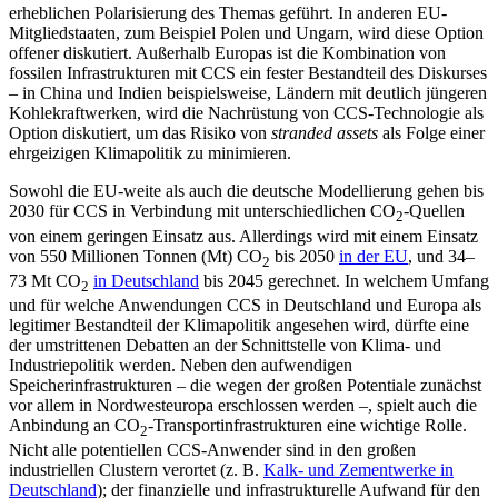
erheb­lichen Polarisierung des Themas geführt. In anderen EU-
Mitgliedstaaten, zum Beispiel Polen und Ungarn, wird diese Option
offener diskutiert. Außerhalb Europas ist die Kom­bi­nation von
fossilen Infrastrukturen mit CCS ein fester Bestandteil des Diskurses
– in China und Indien beispielsweise, Ländern mit deutlich jüngeren
Kohlekraftwerken, wird die Nachrüstung von CCS-Technologie als
Option diskutiert, um das Risiko von
stranded assets
als Folge einer
ehrgeizigen Klimapolitik zu minimieren.
Sowohl die EU-weite als auch die deutsche Modellierung gehen bis
2030 für CCS in Verbindung mit unterschiedlichen CO
-Quellen
2
von einem geringen Einsatz aus. Allerdings wird mit einem Einsatz
von 550 Millionen Tonnen (Mt) CO
bis 2050
in der EU
, und 34–
2
73 Mt CO
in Deutschland
bis 2045 gerechnet. In welchem Umfang
2
und für welche Anwendungen CCS in Deutschland und Europa als
legitimer Be­standteil der Klimapolitik angesehen wird, dürfte eine
der umstrittenen Debatten an der Schnittstelle von Klima- und
Industrie­politik werden. Neben den aufwendigen
Speicherinfrastrukturen – die wegen der großen Potentiale zunächst
vor allem in Nordwesteuropa erschlossen werden –, spielt auch die
Anbindung an CO
-Trans­portinfrastrukturen eine wichtige Rolle.
2
Nicht alle potentiellen CCS-Anwender sind in den großen
industriellen Clustern ver­ortet (z.
B.
Kalk- und Zementwerke in
Deutschland
); der finanzielle und infra­strukturelle Aufwand für den