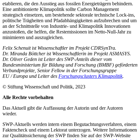
etablieren, die den Ausstieg aus fossilen Energieträgern behindern.
Eine ambitionierte Klimapolitik sollte Carbon Management
strategisch ein­setzen, um bestehende sektorale technische Lock-ins,
politische Trägheiten und Pfad­abhängigkeiten aufzubrechen und um
an der Schnittstelle von Industrie- und Klima­politik Innovationen
anzustoßen, die hel­fen, die Restemissionen im Netto-Null-Jahr zu
minimieren und auszugleichen.
Felix Schenuit ist Wissenschaftler im Projekt CDRSynTra.
Dr. Miranda Böttcher ist Wissenschaftlerin im Projekt ASMASYS.
Dr. Oliver Geden ist Leiter des SWP-Anteils dieser vom
Bundesministerium für Bildung und Forschung (BMBF) geförderten
Verbundprojekte, Senior Fellow in der Forschungsgruppe
EU
/
Europa und Leiter des
Forschungsclusters Klimapolitik
.
© Stiftung Wissenschaft und Politik, 2023
Alle Rechte vorbehalten
Das Aktuell gibt die Auf­fassung der Autorin und der Autoren
wieder.
SWP-Aktuells werden intern einem Begutachtungsverfah­ren, einem
Faktencheck und einem Lektorat unterzogen. Weitere Informationen
zur Qualitätssicherung der SWP finden Sie auf der SWP-Website