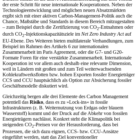
der erste Schritt für neue internationale Kooperationen. Neben der
Technologieentwicklung und möglichen neuen Absatzmärkten
ergibt sich mit einer aktiven Carbon-Management-Politik auch die
Chance, Maßstäbe und Stan­dards in diesem Bereich mitzugestalten
– zum Beispiel durch die Zertifizierung von CO
-Entnahmen oder
2
durch CO
-Injektions­kapazitätsziele im
Net Zero Industry Act
auf
2
EU-Ebene. Des Weiteren bieten multi­laterale Verhandlungen, zum
Beispiel im Rahmen des Artikels 6 zur internationalen
Zusammenarbeit im Paris Agreement, oder die G7- und G20-
Formate Foren für eine verstärkte Zusammenarbeit. Internationale
Kooperation ist vor allem auch deshalb eine relevante Dimension,
weil in Ländern mit großen und zum Teil weiterwachsenden
Kohlekraftwerksflotten bzw. hohen Expor­ten fossiler Energieträger
CCS und CCU hauptsächlich als Option zur Absicherung fossiler
Geschäftsmodelle diskutiert wird.
Gleichzeitig bergen alle drei Elemente des Carbon Management
potentiell das
Risiko
, dass es zu »Lock-ins« in fossile
Infrastrukturen (z.
B. Weiternutzung von Erdgas oder blauem
Wasserstoff) kommt und der Druck auf die Abkehr von fossilen
Ener­gieträgern nachlässt. Konkret steht die Klima­politik bei
steigenden CO
-Preisen vor der Herausforderung, dass bei
2
Prozessen, die sich dazu eignen, CCS- bzw. CCU-Ansätze
eingeführt werden, statt das Ziel konventio­neller