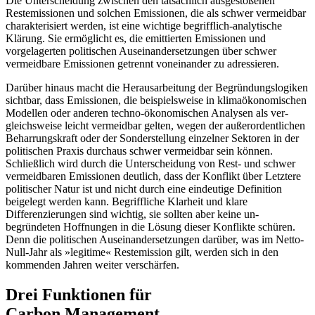
Die Unterscheidung zwischen den tatsächlich ausgestoßenen
Restemissionen und solchen Emissionen, die als schwer ver­meidbar
charakterisiert werden, ist eine wichtige begrifflich-analytische
Klärung. Sie ermöglicht es, die emittierten Emissionen und
vorgelagerten politischen Aus­einandersetzungen über schwer
vermeid­bare Emissionen getrennt voneinander zu adressieren.
Darüber hinaus macht die Herausarbeitung der Begründungslogiken
sichtbar, dass Emissionen, die beispielsweise in klimaökonomischen
Modellen oder anderen techno-ökonomischen Analysen als ver­
gleichsweise leicht vermeidbar gelten, wegen der außerordentlichen
Beharrungskraft oder der Sonderstellung einzelner Sektoren in der
politischen Praxis durchaus schwer vermeidbar sein können.
Schließlich wird durch die Unterscheidung von Rest- und schwer
vermeidbaren Emissionen deutlich, dass der Konflikt über Letztere
politischer Natur ist und nicht durch eine eindeutige Definition
beigelegt werden kann. Begriff­liche Klarheit und klare
Differenzierungen sind wichtig, sie sollten aber keine un­
begründeten Hoffnungen in die Lösung dieser Konflikte schüren.
Denn die poli­tischen Auseinandersetzungen darüber, was im Netto-
Null-Jahr als »legitime« Rest­emission gilt, werden sich in den
kommenden Jahren weiter verschärfen.
Drei Funktionen für
Carbon Management