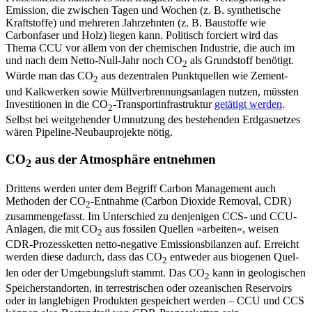
Emission, die zwi­schen Tagen und Wochen (z.
B. synthetische
Kraftstoffe) und mehreren Jahrzehnten (z.
B. Baustoffe wie
Carbonfaser und Holz) liegen kann. Politisch forciert wird das
Thema CCU vor allem von der chemischen Industrie, die auch im
und nach dem Netto-Null-Jahr noch CO
als Grundstoff benötigt.
2
Würde man das CO
aus dezentralen Punktquellen wie Zement-
2
und Kalkwerken sowie Müll­verbrennungsanlagen nutzen, müssten
In­vestitionen in die CO
-Transportinfrastruk­tur
getätigt werden
.
2
Selbst bei weitgehender Umnutzung des bestehenden Erdgasnetzes
wären Pipeline-Neubauprojekte nötig.
CO
aus der Atmosphäre entnehmen
2
Drittens werden unter dem Begriff Carbon Management auch
Methoden der CO
-Ent­nahme (Carbon Dioxide Removal, CDR)
2
zu­sammengefasst. Im Unterschied zu den­jenigen CCS- und CCU-
Anlagen, die mit CO
aus fossilen Quellen »arbeiten«, weisen
2
CDR-Prozessketten netto-negative Emissions­bilanzen auf. Erreicht
werden diese dadurch, dass das CO
entweder aus biogenen Quel­
2
len oder der Umgebungsluft stammt. Das CO
kann in geologischen
2
Speicherstand­orten, in terrestrischen oder ozeanischen Reservoirs
oder in langlebigen Produkten gespeichert werden – CCU und CCS