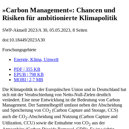
»Carbon Management«: Chancen und
Risiken für ambitionierte Klimapolitik
SWP-Aktuell 2023/A 30, 05.05.2023, 8 Seiten
doi:10.18449/2023A30
Forschungsgebiete
Energie, Klima, Umwelt
PDF | 355 KB
EPUB | 798 KB
MOBI | 2,7 MB
Die Klimapolitik in der Europäischen Union und in Deutschland hat
sich mit der Verabschiedung von Netto-Null-Zielen deutlich
verändert. Eine neue Entwicklung ist die Bedeutung von Carbon
Management. Der Sammelbegriff umfasst neben der Ab­scheidung
und Speicherung von CO
(Carbon Capture and Storage, CCS)
2
auch die CO
‑Abscheidung und Nutzung (Carbon Capture and
2
Utilization, CCU) sowie die Ent­nahme von CO
aus der
2