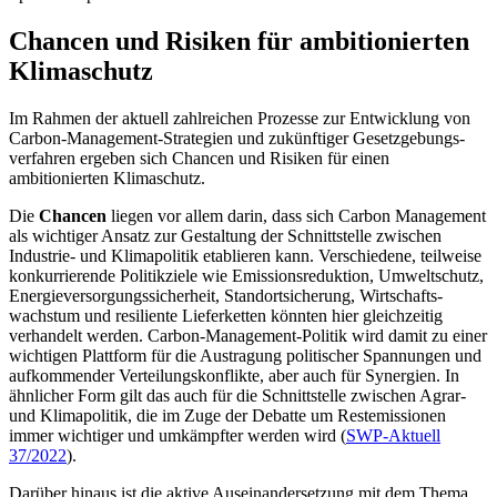
Chancen und Risiken für ambitionierten
Klimaschutz
Im Rahmen der aktuell zahlreichen Prozesse zur Entwicklung von
Carbon-Management-Strategien und zukünftiger Gesetzgebungs­
verfahren ergeben sich Chancen und Risiken für einen
ambitionierten Klimaschutz.
Die
Chancen
liegen vor allem darin, dass sich Carbon Management
als wichtiger An­satz zur Gestaltung der Schnittstelle zwi­schen
Industrie- und Klimapolitik etablie­ren kann. Verschiedene, teilweise
konkur­rie­rende Politikziele wie Emissionsreduk­tion, Umweltschutz,
Energieversorgungs­sicherheit, Standortsicherung, Wirtschafts­
wachstum und resiliente Lieferketten könn­ten hier gleichzeitig
verhandelt werden. Carbon-Management-Politik wird damit zu einer
wichtigen Plattform für die Austragung politischer Spannungen und
aufkom­mender Verteilungskonflikte, aber auch für Synergien. In
ähnlicher Form gilt das auch für die Schnittstelle zwischen Agrar-
und Klimapolitik, die im Zuge der Debatte um Restemissionen
immer wichtiger und um­kämpfter werden wird (
SWP-Aktuell
37/2022
).
Darüber hinaus ist die aktive Auseinandersetzung mit dem Thema