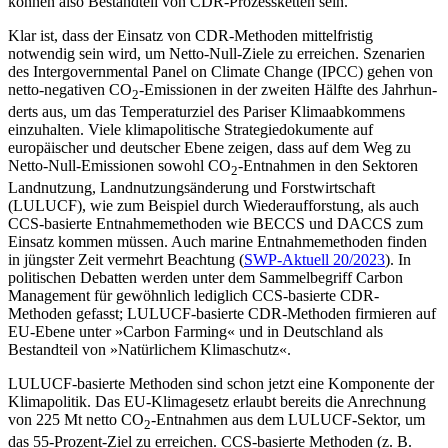
kön­nen also Bestandteil von CDR-Prozessketten sein.
Klar ist, dass der Einsatz von CDR-Metho­den mittelfristig
notwendig sein wird, um Netto-Null-Ziele zu erreichen. Szenarien
des Intergovernmental Panel on Climate Change (IPCC) gehen von
netto-negativen CO
-Emis­sionen in der zweiten Hälfte des Jahrhun­
2
derts aus, um das Temperaturziel des Pari­ser Klimaabkommens
einzuhalten. Viele klimapolitische Strategiedokumente auf
europäischer und deutscher Ebene zeigen, dass auf dem Weg zu
Netto-Null-Emissio­nen sowohl CO
-Entnahmen in den Sekto­ren
2
Landnutzung, Landnutzungsänderung und Forstwirtschaft
(LULUCF), wie zum Bei­spiel durch Wiederaufforstung, als auch
CCS-basierte Entnahmemethoden wie BECCS und DACCS zum
Einsatz kommen müssen. Auch marine Entnahmemethoden finden
in jüngster Zeit vermehrt Beachtung (
SWP-Aktuell 20/2023
). In
politischen Debatten werden unter dem Sammelbegriff Carbon
Management für gewöhnlich lediglich CCS-basierte CDR-
Methoden gefasst; LULUCF-basierte CDR-Methoden firmieren auf
EU‑Ebene unter »Carbon Farming« und in Deutschland als
Bestandteil von »Natür­lichem Klimaschutz«.
LULUCF-basierte Methoden sind schon jetzt eine Komponente der
Klimapolitik. Das EU-Klimagesetz erlaubt bereits die An­rechnung
von 225 Mt netto CO
-Entnahmen aus dem LULUCF-Sektor, um
2
das 55-Prozent-Ziel zu erreichen. CCS-basierte Methoden (z.
B.