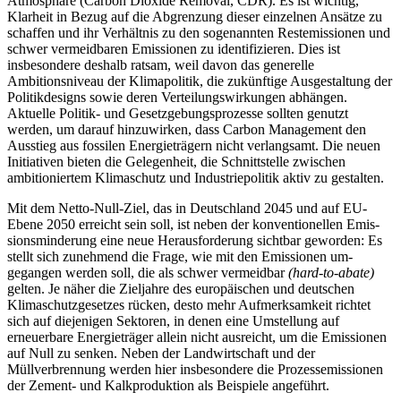
Atmosphäre (Carbon Dioxide Removal, CDR). Es ist wichtig,
Klarheit in Bezug auf die Abgrenzung dieser einzelnen Ansätze zu
schaffen und ihr Verhältnis zu den sogenannten Restemissionen und
schwer vermeidbaren Emissionen zu identifizieren. Dies ist
insbesondere deshalb ratsam, weil davon das generelle
Ambitionsniveau der Klimapolitik, die zukünftige Ausgestaltung der
Politikdesigns sowie deren Verteilungswirkungen abhängen.
Aktuelle Politik- und Gesetzgebungsprozesse sollten genutzt
werden, um darauf hinzuwirken, dass Carbon Management den
Ausstieg aus fossilen Energieträgern nicht verlangsamt. Die neuen
Initiativen bieten die Gelegenheit, die Schnittstelle zwischen
ambitioniertem Klimaschutz und Industriepolitik aktiv zu gestalten.
Mit dem Netto-Null-Ziel, das in Deutschland 2045 und auf EU-
Ebene 2050 erreicht sein soll, ist neben der konventionellen Emis­
sionsminderung eine neue Herausforderung sichtbar geworden: Es
stellt sich zunehmend die Frage, wie mit den Emissionen um­
gegangen werden soll, die als schwer ver­meidbar
(hard-to-abate)
gelten. Je näher die Zieljahre des europäischen und deutschen
Klimaschutzgesetzes
rücken,
desto mehr Aufmerksamkeit richtet
sich auf diejenigen Sektoren, in denen eine Umstellung auf
erneuerbare Energieträger allein nicht aus­reicht, um die Emissionen
auf Null zu sen­ken. Neben der Landwirtschaft und der
Müllverbrennung werden hier insbesondere die Prozessemissionen
der Zement- und Kalkproduktion als Beispiele angeführt.