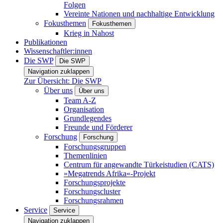
Folgen
Vereinte Nationen und nachhaltige Entwicklung
Fokusthemen
Fokusthemen
Krieg in Nahost
Publikationen
Wissenschaftler:innen
Die SWP
Die SWP
Navigation zuklappen
Zur Übersicht: Die SWP
Über uns
Über uns
Team A-Z
Organisation
Grundlegendes
Freunde und Förderer
Forschung
Forschung
Forschungsgruppen
Themenlinien
Centrum für angewandte Türkeistudien (CATS)
»Megatrends Afrika«-Projekt
Forschungsprojekte
Forschungscluster
Forschungsrahmen
Service
Service
Navigation zuklappen