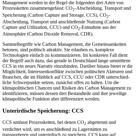
Management werden in der Regel die folgenden drei Arten von
Prozessketten zusammengefasst: CO
-Abscheidung, Transport und
2
Speicherung (Carbon Capture and Storage, CCS), CO
-
2
Abscheidung, Transport und anschließende Nutzung (Carbon
Capture and Utili­zation, CCU) und CO
-Entnahme aus der
2
Atmosphäre (Carbon Dioxide Removal, CDR).
Sammelbegriffe wie Carbon Management, die Gemeinsamkeiten
betonen, sind poli­tisch attraktiv. Sie erlauben es, komplexe
Technologien einfach zu kommunizieren. Im konkreten Fall dient
der Begriff auch dazu, das gerade in Deutschland lange umstrittene
CCS in ein neues Narrativ ein­zubinden. Darüber hinaus bietet er die
Möglichkeit, Interessenkonflikte zwischen politischen Akteuren und
Branchen, die im Hinblick auf CCS, CCU oder CDR unterschied­
liche Schwerpunkte setzen, zunächst offen zu halten. Um die
klimapolitischen Chancen und Risiken des Carbon Management zu
identifizieren, müssen dessen drei Bestandteile und ihre jeweilige
klimapolitische Funktion aber differenziert werden.
Unterirdische Speicherung: CCS
CCS umfasst Prozessketten, bei denen CO
abgetrennt und
2
verdichtet wird, um es an­schließend zu Lagerstätten zu
transportieren und unterirdisch zu speichern. CCS kann auf