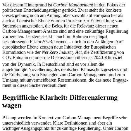
Vor diesem Hintergrund ist
Carbon Management
in den Fokus der
politischen Entscheidungsträger gerückt. Zwar steht die konkrete
Gesetzgebung noch am Anfang, aber sowohl auf europäischer als
auch auf deutscher Ebene wurden Prozesse zur Ent­wicklung von
Strategien angestoßen, die Beleg für die Relevanz dieser neuen
Carbon-Management-Ansätze sind und eine zukünf­tige Regulierung
vorbereiten. Letztere steckt – auch im Rahmen der jüngst
beschlossenen Fit-for-55-Reformen – noch in den Anfängen. Auf
europäischer Ebene zeugen neue Initiativen der Europäischen
Kommission wie der
Net Zero Industry Act
, die Zerti­fizierung von
CO
-Entnahmen oder die Dis­kus­sionen über das 2040-Klimaziel
2
von der Dynamik. In Deutschland sind es vor allem die
angekündigte Novellierung des deut­schen Klimaschutzgesetzes und
die Erarbei­tung von Strategien zum Carbon Management und zum
Umgang mit unvermeid­baren Restemissionen, die das neue Engage­
ment in dieser Sache verdeutlichen.
Begriffliche Klarheit: Differenzierung
wagen
Bislang werden im Kontext von Carbon Management Begriffe sehr
unterschiedlich verwendet. Klare Definitionen sind aber ein
wichtiger Ausgangspunkt für zukünftige Regulierung. Unter Carbon