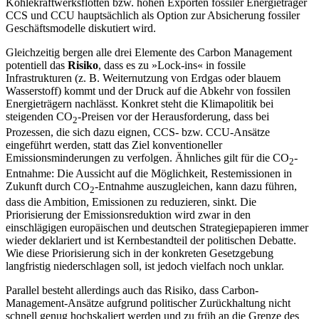
Kohlekraftwerksflotten bzw. hohen Expor­ten fossiler Energieträger
CCS und CCU hauptsächlich als Option zur Absicherung fossiler
Geschäftsmodelle diskutiert wird.
Gleichzeitig bergen alle drei Elemente des Carbon Management
potentiell das
Risiko
, dass es zu »Lock-ins« in fossile
Infrastrukturen (z.
B. Weiternutzung von Erdgas oder blauem
Wasserstoff) kommt und der Druck auf die Abkehr von fossilen
Ener­gieträgern nachlässt. Konkret steht die Klima­politik bei
steigenden CO
-Preisen vor der Herausforderung, dass bei
2
Prozessen, die sich dazu eignen, CCS- bzw. CCU-Ansätze
eingeführt werden, statt das Ziel konventio­neller
Emissionsminderungen zu verfolgen. Ähnliches gilt für die CO
-
2
Entnahme: Die Aussicht auf die Möglichkeit, Restemissionen in
Zukunft durch CO
-Entnahme aus­zugleichen, kann dazu führen,
2
dass die Ambition, Emissionen zu reduzieren, sinkt. Die
Priorisierung der Emissionsreduktion wird zwar in den
einschlägigen europäischen und deutschen Strategiepapieren immer
wieder deklariert und ist Kernbestandteil der politischen Debatte.
Wie diese Priorisierung sich in der konkreten Gesetzgebung
langfristig niederschlagen soll, ist jedoch vielfach noch unklar.
Parallel besteht allerdings auch das Risiko, dass Carbon-
Management-Ansätze aufgrund politischer Zurückhaltung nicht
schnell genug hochskaliert werden und zu früh an die Grenze des