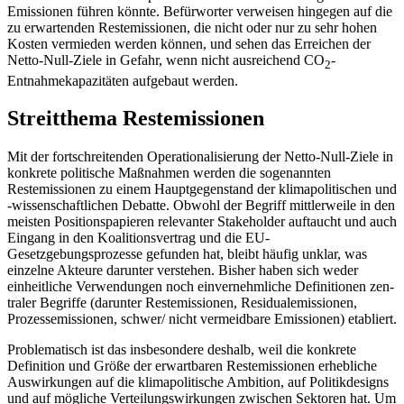
Emissionen führen könn­te. Befürworter verweisen hingegen auf die
zu erwartenden Restemissionen, die nicht oder nur zu sehr hohen
Kosten vermieden werden können, und sehen das Erreichen der
Netto-Null-Ziele in Gefahr, wenn nicht ausreichend CO
-
2
Entnahmekapazitäten aufgebaut werden.
Streitthema Restemissionen
Mit der fortschreitenden Operationalisierung der Netto-Null-Ziele in
konkrete poli­tische Maßnahmen werden die sogenannten
Restemissionen zu einem Hauptgegenstand der klimapolitischen und
‑wissen­schaftlichen Debatte. Obwohl der Begriff mittlerweile in den
meisten Positionspapieren relevanter Stakeholder auftaucht und auch
Eingang in den Koalitionsvertrag und die EU-
Gesetzgebungsprozesse gefunden hat, bleibt häufig unklar, was
einzelne Akteure darunter verstehen. Bisher haben sich weder
einheitliche Verwendungen noch ein­vernehm­liche Definitionen zen­
traler Be­griffe (darunter Restemissionen, Residual­emissionen,
Prozessemissionen, schwer/ nicht vermeidbare Emissionen) etabliert.
Problematisch ist das insbesondere des­halb, weil die konkrete
Definition und Größe der erwartbaren Restemissionen er­hebliche
Auswirkungen auf die klimapoli­tische Ambition, auf Politikdesigns
und auf mögliche Verteilungswirkungen zwischen Sektoren hat. Um