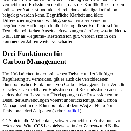
vermeidbaren Emissionen deutlich, dass der Konflikt über Letztere
politischer Natur ist und nicht durch eine eindeutige Definition
beigelegt werden kann. Begriff­liche Klarheit und klare
Differenzierungen sind wichtig, sie sollten aber keine un­
begründeten Hoffnungen in die Lösung dieser Konflikte schüren.
Denn die poli­tischen Auseinandersetzungen darüber, was im Netto-
Null-Jahr als »legitime« Rest­emission gilt, werden sich in den
kommenden Jahren weiter verschärfen.
Drei Funktionen für
Carbon Management
Um Unklarheiten in der politischen Debatte und zukünftiger
Regulierung zu vermeiden, gilt es auch die verschiedenen
klimapoliti­schen Funktionen von Carbon Management im Verhältnis
zu schwer vermeidbaren Emissionen und Restemissionen ausein­
anderzuhalten. Lässt man Überlappungen der Prozessketten im
Detail der Anwendungen vorerst unberücksichtigt, hat Carbon
Management in der Klimapolitik auf dem Weg zu Netto-Null-
Emissionen drei Auf­gaben (siehe
Grafik 1
):
CCS bietet die Möglichkeit, schwer ver­meidbare Emissionen zu
reduzieren
. Wird CCS beispielsweise in der Zement- und Kalk­