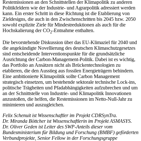
Restemissionen an den Schnittstellen der Klimapolitik zu anderen
Politikfeldern wie der Industrie- und Agrar­politik adressiert werden
kann. Ein erster Schritt in diese Richtung ist die Etablierung von
Ziel­designs, die auch in den Zwischenschritten bis 2045 bzw. 2050
sowohl expli­zite Ziele für Mindestreduktionen als auch für die
Hochskalierung der CO
-Entnahme enthalten.
2
Die bevorstehende Diskussion über das EU-Klimaziel für 2040 und
die angekündigte Novellierung des deutschen Klimaschutz­gesetzes
sind entscheidende Interventionspunkte für die grundsätzliche
Ausrichtung der Carbon-Management-Politik. Dabei ist es wichtig,
das Portfolio an Ansätzen nicht als Brückentechnologien zu
etablieren, die den Ausstieg aus fossilen Energieträgern behindern.
Eine ambitionierte Klimapolitik sollte Carbon Management
strategisch ein­setzen, um bestehende sektorale technische Lock-ins,
politische Trägheiten und Pfad­abhängigkeiten aufzubrechen und um
an der Schnittstelle von Industrie- und Klima­politik Innovationen
anzustoßen, die hel­fen, die Restemissionen im Netto-Null-Jahr zu
minimieren und auszugleichen.
Felix Schenuit ist Wissenschaftler im Projekt CDRSynTra.
Dr. Miranda Böttcher ist Wissenschaftlerin im Projekt ASMASYS.
Dr. Oliver Geden ist Leiter des SWP-Anteils dieser vom
Bundesministerium für Bildung und Forschung (BMBF) geförderten
Verbundprojekte, Senior Fellow in der Forschungsgruppe