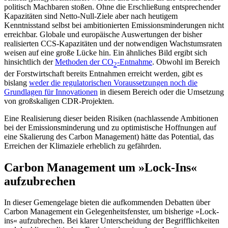
politisch Machbaren stoßen. Ohne die Erschließung entsprechen­der
Kapazitäten sind Netto-Null-Ziele aber nach heutigem
Kenntnisstand selbst bei ambitionierten Emissionsminderungen nicht
erreichbar. Globale und europäische Auswertungen der bisher
realisierten CCS-Kapazitäten und der notwendigen Wachstumsraten
weisen auf eine große Lücke hin. Ein ähnliches Bild ergibt sich
hinsichtlich der
Methoden der CO
-Entnahme
. Obwohl im Bereich
2
der Forstwirtschaft bereits Ent­nahmen erreicht werden, gibt es
bislang
weder die regulatorischen Voraussetzungen noch die
Grundlagen für Innovationen
in diesem Bereich oder die Umsetzung
von großskaligen CDR-Projekten.
Eine Realisierung dieser beiden Risiken (nachlassende Ambitionen
bei der Emis­sionsminderung und zu optimistische Hoff­nungen auf
eine Skalierung des Carbon Management) hätte das Potential, das
Er­reichen der Klimaziele erheblich zu gefähr­den.
Carbon Management um »Lock‑Ins«
aufzubrechen
In dieser Gemengelage bieten die aufkommenden Debatten über
Carbon Management ein Gelegenheitsfenster, um bisherige »Lock-
ins« aufzubrechen. Bei klarer Unter­scheidung der Begrifflichkeiten