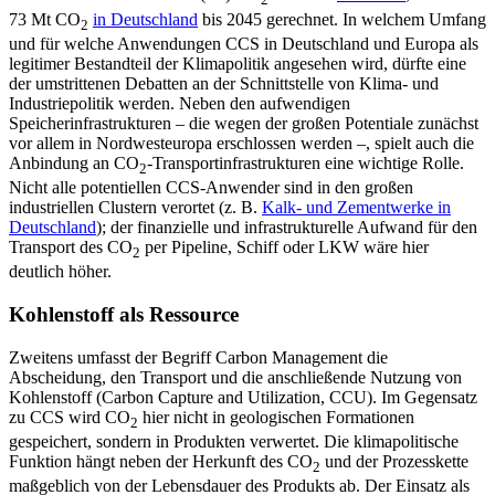
2
73 Mt CO
in Deutschland
bis 2045 gerechnet. In welchem Umfang
2
und für welche Anwendungen CCS in Deutschland und Europa als
legitimer Be­standteil der Klimapolitik angesehen wird, dürfte eine
der umstrittenen Debatten an der Schnittstelle von Klima- und
Industrie­politik werden. Neben den aufwendigen
Speicherinfrastrukturen – die wegen der großen Potentiale zunächst
vor allem in Nordwesteuropa erschlossen werden –, spielt auch die
Anbindung an CO
-Trans­portinfrastrukturen eine wichtige Rolle.
2
Nicht alle potentiellen CCS-Anwender sind in den großen
industriellen Clustern ver­ortet (z.
B.
Kalk- und Zementwerke in
Deutschland
); der finanzielle und infra­strukturelle Aufwand für den
Transport des CO
per Pipeline, Schiff oder LKW wäre hier
2
deutlich höher.
Kohlenstoff als Ressource
Zweitens umfasst der Begriff Carbon Management die
Abscheidung, den Trans­port und die anschließende Nutzung von
Kohlenstoff (Carbon Capture and Utiliza­tion, CCU). Im Gegensatz
zu CCS wird CO
hier nicht in geologischen Formationen
2
gespeichert, sondern in Produkten ver­wertet. Die klimapolitische
Funktion hängt neben der Herkunft des CO
und der Pro­zesskette
2
maßgeblich von der Lebensdauer des Produkts ab. Der Einsatz als