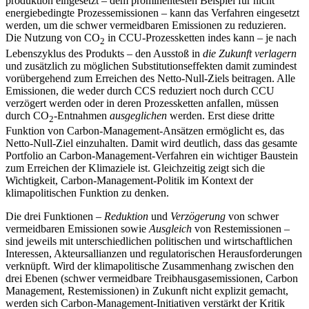
produktion eingesetzt – dem prominentesten Beispiel für nicht
energiebedingte Pro­zessemissionen – kann das Verfahren ein­gesetzt
werden, um die schwer vermeid­baren Emissionen zu reduzieren.
Die Nut­zung von CO
in CCU-Prozessketten indes kann – je nach
2
Lebenszyklus des Produkts – den Ausstoß in
die Zukunft verlagern
und zusätzlich zu möglichen Substitutions­effekten damit zumindest
vorübergehend zum Erreichen des Netto-Null-Ziels bei­tragen. Alle
Emissionen, die weder durch CCS reduziert noch durch CCU
verzögert werden oder in deren Prozessketten anfal­len, müssen
durch CO
-Entnahmen
aus­geglichen
werden. Erst diese dritte
2
Funktion von Carbon-Management-Ansätzen ermög­licht es, das
Netto-Null-Ziel einzuhalten. Damit wird deutlich, dass das gesamte
Portfolio an Carbon-Management-Verfahren ein wichtiger Baustein
zum Erreichen der Klimaziele ist. Gleichzeitig zeigt sich die
Wichtigkeit, Carbon-Management-Politik im Kontext der
klimapolitischen Funktion zu denken.
Die drei Funktionen –
Reduktion
und
Ver­zögerung
von schwer
vermeidbaren Emissio­nen sowie
Ausgleich
von Restemissionen –
sind jeweils mit unterschiedlichen politi­schen und wirtschaftlichen
Interessen, Ak­teursallianzen und regulatorischen Heraus­forderungen
verknüpft. Wird der klima­politische Zusammenhang zwischen den
drei Ebenen (schwer vermeidbare Treibhausgasemissionen, Carbon
Management, Restemissionen) in Zukunft nicht explizit gemacht,
werden sich Carbon-Management-Initiativen verstärkt der Kritik