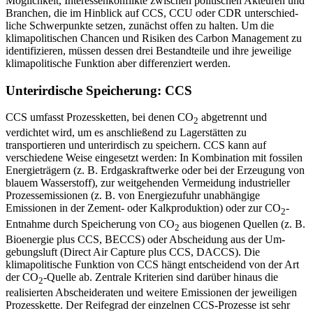
Möglichkeit, Interessenkonflikte zwischen politischen Akteuren und
Branchen, die im Hinblick auf CCS, CCU oder CDR unterschied­
liche Schwerpunkte setzen, zunächst offen zu halten. Um die
klimapolitischen Chancen und Risiken des Carbon Management zu
identifizieren, müssen dessen drei Bestandteile und ihre jeweilige
klimapolitische Funktion aber differenziert werden.
Unterirdische Speicherung: CCS
CCS umfasst Prozessketten, bei denen CO
abgetrennt und
2
verdichtet wird, um es an­schließend zu Lagerstätten zu
transportieren und unterirdisch zu speichern. CCS kann auf
verschiedene Weise eingesetzt wer­den: In Kombination mit fossilen
Ener­gieträgern (z.
B. Erdgaskraftwerke oder bei der Erzeugung von
blauem Wasserstoff), zur weitgehenden Vermeidung industrieller
Prozessemissionen (z.
B. von Energiezufuhr unabhängige
Emissionen in der Zement- oder Kalkproduktion) oder zur CO
-
2
Ent­nahme durch Speicherung von CO
aus bio­genen Quellen (z.
B.
2
Bioenergie plus CCS, BECCS) oder Abscheidung aus der Um­
gebungsluft (Direct Air Capture plus CCS, DACCS). Die
klimapolitische Funktion von CCS hängt entscheidend von der Art
der CO
-Quelle ab. Zentrale Kriterien sind da­rüber hinaus die
2
realisierten Abscheide­raten und weitere Emissionen der jeweiligen
Prozesskette. Der Reifegrad der einzel­nen CCS-Prozesse ist sehr