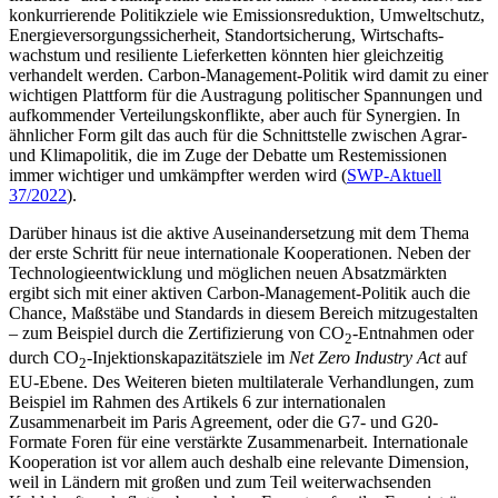
konkur­rie­rende Politikziele wie Emissionsreduk­tion, Umweltschutz,
Energieversorgungs­sicherheit, Standortsicherung, Wirtschafts­
wachstum und resiliente Lieferketten könn­ten hier gleichzeitig
verhandelt werden. Carbon-Management-Politik wird damit zu einer
wichtigen Plattform für die Austragung politischer Spannungen und
aufkom­mender Verteilungskonflikte, aber auch für Synergien. In
ähnlicher Form gilt das auch für die Schnittstelle zwischen Agrar-
und Klimapolitik, die im Zuge der Debatte um Restemissionen
immer wichtiger und um­kämpfter werden wird (
SWP-Aktuell
37/2022
).
Darüber hinaus ist die aktive Auseinandersetzung mit dem Thema
der erste Schritt für neue internationale Kooperationen. Neben der
Technologieentwicklung und möglichen neuen Absatzmärkten
ergibt sich mit einer aktiven Carbon-Management-Politik auch die
Chance, Maßstäbe und Stan­dards in diesem Bereich mitzugestalten
– zum Beispiel durch die Zertifizierung von CO
-Entnahmen oder
2
durch CO
-Injektions­kapazitätsziele im
Net Zero Industry Act
auf
2
EU-Ebene. Des Weiteren bieten multi­laterale Verhandlungen, zum
Beispiel im Rahmen des Artikels 6 zur internationalen
Zusammenarbeit im Paris Agreement, oder die G7- und G20-
Formate Foren für eine verstärkte Zusammenarbeit. Internationale
Kooperation ist vor allem auch deshalb eine relevante Dimension,
weil in Ländern mit großen und zum Teil weiterwachsenden