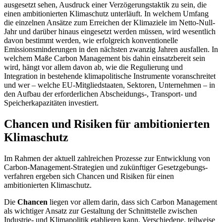
ausgesetzt sehen, Ausdruck einer Verzögerungstaktik zu sein, die
einen ambitionierten Klimaschutz unterläuft. In welchem Umfang
die einzelnen Ansätze zum Erreichen der Klimaziele im Netto-Null-
Jahr und darüber hinaus eingesetzt werden müssen, wird wesentlich
davon bestimmt werden, wie erfolgreich konventionelle
Emissionsminde­rungen in den nächsten zwanzig Jahren ausfallen. In
welchem Maße Carbon Manage­ment bis dahin einsatzbereit sein
wird, hängt vor allem davon ab, wie die Regulierung und
Integration in bestehende klima­politische Instrumente voranschreitet
und wer – welche EU-Mitgliedstaaten, Sekto­ren, Unternehmen – in
den Aufbau der erforderlichen Abscheidungs-, Transport- und
Speicherkapazitäten investiert.
Chancen und Risiken für ambitionierten
Klimaschutz
Im Rahmen der aktuell zahlreichen Prozesse zur Entwicklung von
Carbon-Management-Strategien und zukünftiger Gesetzgebungs­
verfahren ergeben sich Chancen und Risiken für einen
ambitionierten Klimaschutz.
Die
Chancen
liegen vor allem darin, dass sich Carbon Management
als wichtiger An­satz zur Gestaltung der Schnittstelle zwi­schen
Industrie- und Klimapolitik etablie­ren kann. Verschiedene, teilweise