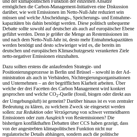
und der klimapolitischen Funktion der einzelnen Ansätze
ermöglichen die Carbon-Manage­ment-Initiativen eine Diskussion
darüber, wie weit Emissionen im Netto-Null-Jahr reduziert sein
müssen und welche Ab­scheidungs-, Speicherungs- und Entnahme­
kapazitäten bis dahin benötigt werden. Diese politisch unbequeme
Debatte sollte sowohl auf deutscher als auch auf europäischer Ebene
geführt werden. Denn je grö­ßer die Menge an Restemissionen im
und nach dem Netto-Null-Jahr ist, desto mehr Entnahmekapazitäten
werden benötigt und desto schwieriger wird es, die bereits im
deutschen und europäischen Klimaschutzgesetz verankerten Ziele
netto-negativer Emissionen einzuhalten.
Dazu sollten erstens die anlaufenden Strategie- und
Positionierungsprozesse in Berlin und Brüssel – sowohl in der Ad­
ministration als auch in Verbänden, Nicht­regierungsorganisationen
und Unternehmen – an der begrifflichen Klarheit arbei­ten. Über
welche der drei Facetten des Carbon Management wird konkret
gespro­chen und welche CO
-Quelle (fossil, biogen oder direkt aus
2
der Umgebungsluft) ist ge­meint? Darüber hinaus ist es von zentraler
Bedeutung zu klären, zu welchem Zweck sie eingesetzt werden
sollen: zur
Reduktion
oder
Verzögerung
von schwer vermeidbaren
Emissionen oder zum
Ausgleich
von Rest­emissionen? Die
bisherigen konflikthaften Debatten über CCS haben gezeigt, dass
von der angestrebten klimapolitischen Funktion nicht nur
regulatorische Details abhängen, sondern auch die politische