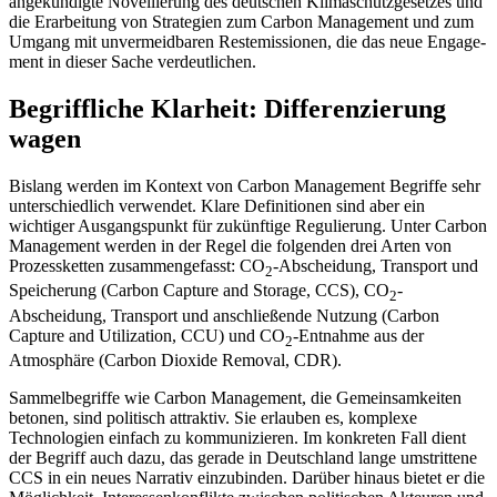
angekündigte Novellierung des deut­schen Klimaschutzgesetzes und
die Erarbei­tung von Strategien zum Carbon Management und zum
Umgang mit unvermeid­baren Restemissionen, die das neue Engage­
ment in dieser Sache verdeutlichen.
Begriffliche Klarheit: Differenzierung
wagen
Bislang werden im Kontext von Carbon Management Begriffe sehr
unterschiedlich verwendet. Klare Definitionen sind aber ein
wichtiger Ausgangspunkt für zukünftige Regulierung. Unter Carbon
Management werden in der Regel die folgenden drei Arten von
Prozessketten zusammengefasst: CO
-Abscheidung, Transport und
2
Speicherung (Carbon Capture and Storage, CCS), CO
-
2
Abscheidung, Transport und anschließende Nutzung (Carbon
Capture and Utili­zation, CCU) und CO
-Entnahme aus der
2
Atmosphäre (Carbon Dioxide Removal, CDR).
Sammelbegriffe wie Carbon Management, die Gemeinsamkeiten
betonen, sind poli­tisch attraktiv. Sie erlauben es, komplexe
Technologien einfach zu kommunizieren. Im konkreten Fall dient
der Begriff auch dazu, das gerade in Deutschland lange umstrittene
CCS in ein neues Narrativ ein­zubinden. Darüber hinaus bietet er die