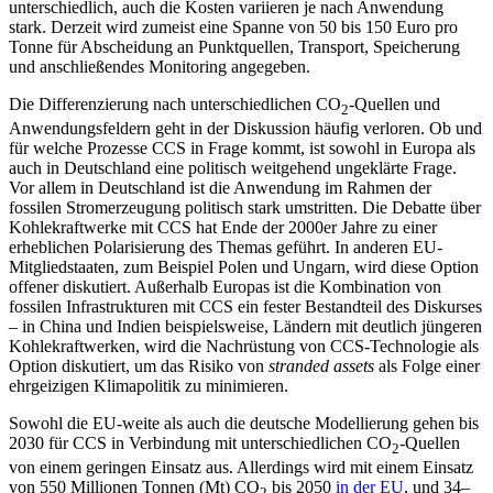
unterschiedlich, auch die Kosten variieren je nach Anwen­dung
stark. Derzeit wird zumeist eine Spanne von 50 bis 150 Euro pro
Tonne für Abscheidung an Punktquellen, Transport, Speicherung
und anschließendes Monitoring angegeben.
Die Differenzierung nach unterschied­lichen CO
-Quellen und
2
Anwendungs­feldern geht in der Diskussion häufig ver­loren. Ob und
für welche Prozesse CCS in Frage kommt, ist sowohl in Europa als
auch in Deutschland eine politisch weitgehend un­geklärte Frage.
Vor allem in Deutschland ist die Anwendung im Rahmen der
fossilen Stromerzeugung politisch stark umstritten. Die Debatte über
Kohlekraftwerke mit CCS hat Ende der 2000er Jahre zu einer
erheb­lichen Polarisierung des Themas geführt. In anderen EU-
Mitgliedstaaten, zum Beispiel Polen und Ungarn, wird diese Option
offener diskutiert. Außerhalb Europas ist die Kom­bi­nation von
fossilen Infrastrukturen mit CCS ein fester Bestandteil des Diskurses
– in China und Indien beispielsweise, Ländern mit deutlich jüngeren
Kohlekraftwerken, wird die Nachrüstung von CCS-Technologie als
Option diskutiert, um das Risiko von
stranded assets
als Folge einer
ehrgeizigen Klimapolitik zu minimieren.
Sowohl die EU-weite als auch die deutsche Modellierung gehen bis
2030 für CCS in Verbindung mit unterschiedlichen CO
-Quellen
2
von einem geringen Einsatz aus. Allerdings wird mit einem Einsatz
von 550 Millionen Tonnen (Mt) CO
bis 2050
in der EU
, und 34–