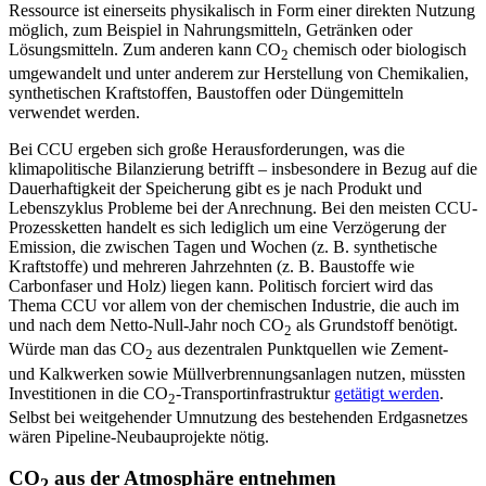
Ressource ist einerseits physikalisch in Form einer direkten Nutzung
möglich, zum Beispiel in Nahrungsmitteln, Getränken oder
Lösungs­mitteln. Zum anderen kann CO
chemisch oder biologisch
2
umgewandelt und unter anderem zur Herstellung von Chemikalien,
synthetischen Kraftstoffen, Baustoffen oder Düngemitteln
verwendet werden.
Bei CCU ergeben sich große Herausforderungen, was die
klimapolitische Bilanzierung betrifft – insbesondere in Bezug auf die
Dauerhaftigkeit der Speicherung gibt es je nach Produkt und
Lebenszyklus Probleme bei der Anrechnung. Bei den meisten CCU-
Prozessketten handelt es sich lediglich um eine Verzögerung der
Emission, die zwi­schen Tagen und Wochen (z.
B. synthetische
Kraftstoffe) und mehreren Jahrzehnten (z.
B. Baustoffe wie
Carbonfaser und Holz) liegen kann. Politisch forciert wird das
Thema CCU vor allem von der chemischen Industrie, die auch im
und nach dem Netto-Null-Jahr noch CO
als Grundstoff benötigt.
2
Würde man das CO
aus dezentralen Punktquellen wie Zement-
2
und Kalkwerken sowie Müll­verbrennungsanlagen nutzen, müssten
In­vestitionen in die CO
-Transportinfrastruk­tur
getätigt werden
.
2
Selbst bei weitgehender Umnutzung des bestehenden Erdgasnetzes
wären Pipeline-Neubauprojekte nötig.
CO
aus der Atmosphäre entnehmen
2