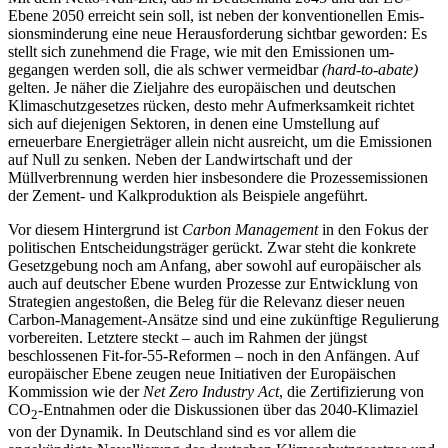
Ebene 2050 erreicht sein soll, ist neben der konventionellen Emis­
sionsminderung eine neue Herausforderung sichtbar geworden: Es
stellt sich zunehmend die Frage, wie mit den Emissionen um­
gegangen werden soll, die als schwer ver­meidbar
(hard-to-abate)
gelten. Je näher die Zieljahre des europäischen und deutschen
Klimaschutzgesetzes
rücken,
desto mehr Aufmerksamkeit richtet
sich auf diejenigen Sektoren, in denen eine Umstellung auf
erneuerbare Energieträger allein nicht aus­reicht, um die Emissionen
auf Null zu sen­ken. Neben der Landwirtschaft und der
Müllverbrennung werden hier insbesondere die Prozessemissionen
der Zement- und Kalkproduktion als Beispiele angeführt.
Vor diesem Hintergrund ist
Carbon Management
in den Fokus der
politischen Entscheidungsträger gerückt. Zwar steht die konkrete
Gesetzgebung noch am Anfang, aber sowohl auf europäischer als
auch auf deutscher Ebene wurden Prozesse zur Ent­wicklung von
Strategien angestoßen, die Beleg für die Relevanz dieser neuen
Carbon-Management-Ansätze sind und eine zukünf­tige Regulierung
vorbereiten. Letztere steckt – auch im Rahmen der jüngst
beschlossenen Fit-for-55-Reformen – noch in den Anfängen. Auf
europäischer Ebene zeugen neue Initiativen der Europäischen
Kommission wie der
Net Zero Industry Act
, die Zerti­fizierung von
CO
-Entnahmen oder die Dis­kus­sionen über das 2040-Klimaziel
2
von der Dynamik. In Deutschland sind es vor allem die