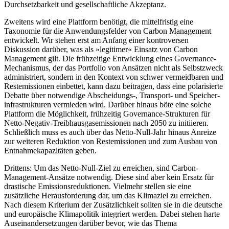
Durchsetzbarkeit und gesellschaftliche Akzeptanz.
Zweitens wird eine Plattform benötigt, die mittelfristig eine
Taxonomie für die Anwendungsfelder von Carbon Management
entwickelt. Wir stehen erst am An­fang einer kontroversen
Diskussion darüber, was als »legitimer« Einsatz von Carbon
Management gilt. Die frühzeitige Entwicklung eines Governance-
Mechanismus, der das Portfolio von Ansätzen nicht als Selbst­zweck
administriert, sondern in den Kon­text von schwer vermeidbaren und
Rest­emissionen einbettet, kann dazu beitragen, dass eine polarisierte
Debatte über notwen­dige Abscheidungs-, Transport- und Spei­cher­
infrastrukturen vermieden wird. Darüber hinaus böte eine solche
Plattform die Möglichkeit, frühzeitig Governance-Strukturen für
Netto-Negativ-Treibhaus­gasemissionen nach 2050 zu initiieren.
Schließlich muss es auch über das Netto-Null-Jahr hinaus Anreize
zur weiteren Reduktion von Restemissionen und zum Ausbau von
Entnahmekapazitäten geben.
Drittens: Um das Netto-Null-Ziel zu errei­chen, sind Carbon-
Management-Ansätze notwendig. Diese sind aber kein Ersatz für
drastische Emissionsreduktionen. Vielmehr stellen sie eine
zusätzliche Herausforderung dar, um das Klimaziel zu erreichen.
Nach diesem Kriterium der Zusätzlichkeit sollten sie in die deutsche
und europäische Klima­politik integriert werden. Dabei stehen harte
Auseinandersetzungen darüber bevor, wie das Thema