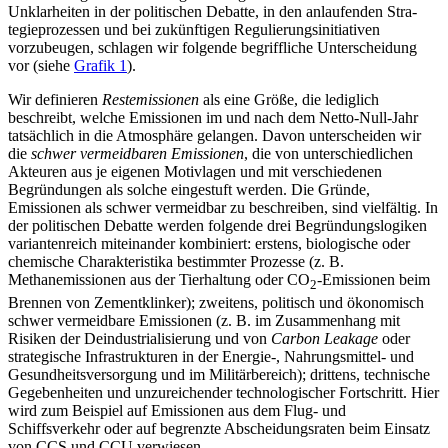
Unklarheiten in der poli­tischen Debatte, in den anlaufenden Stra­
tegieprozessen und bei zukünftigen Regu­lierungsinitiativen
vorzubeugen, schlagen wir folgende begriffliche Unterscheidung
vor (siehe
Grafik 1
).
Wir definieren
Restemissionen
als eine Größe, die lediglich
beschreibt, welche Emissionen im und nach dem Netto-Null-Jahr
tatsächlich in die Atmosphäre gelan­gen. Davon unterscheiden wir
die
schwer vermeidbaren Emissionen
, die von unterschiedlichen
Akteuren aus je eigenen Motivlagen und mit verschiedenen
Begründungen als solche eingestuft werden. Die Gründe,
Emissionen als schwer vermeidbar zu be­schreiben, sind vielfältig. In
der politischen Debatte werden folgende drei Begründungslogiken
variantenreich miteinander kom­biniert: erstens, biologische oder
chemische Charakteristika bestimmter Prozesse (z.
B.
Methanemissionen aus der Tierhaltung oder CO
-Emissionen beim
2
Brennen von Zementklinker); zweitens, politisch und ökonomisch
schwer vermeidbare Emissionen (z.
B. im Zusammenhang mit
Risiken der Deindustrialisierung und von
Carbon Leakage
oder
strategische Infrastrukturen in der Energie-, Nahrungsmittel- und
Gesundheitsversorgung und im Militärbereich); drittens, technische
Gegebenheiten und unzureichender technologischer Fortschritt. Hier
wird zum Beispiel auf Emissionen aus dem Flug- und
Schiffsverkehr oder auf be­grenzte Abscheidungsraten beim Einsatz
von CCS und CCU verwiesen.