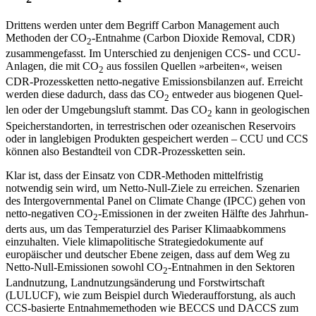
Drittens werden unter dem Begriff Carbon Management auch
Methoden der CO
-Ent­nahme (Carbon Dioxide Removal, CDR)
2
zu­sammengefasst. Im Unterschied zu den­jenigen CCS- und CCU-
Anlagen, die mit CO
aus fossilen Quellen »arbeiten«, weisen
2
CDR-Prozessketten netto-negative Emissions­bilanzen auf. Erreicht
werden diese dadurch, dass das CO
entweder aus biogenen Quel­
2
len oder der Umgebungsluft stammt. Das CO
kann in geologischen
2
Speicherstand­orten, in terrestrischen oder ozeanischen Reservoirs
oder in langlebigen Produkten gespeichert werden – CCU und CCS
kön­nen also Bestandteil von CDR-Prozessketten sein.
Klar ist, dass der Einsatz von CDR-Metho­den mittelfristig
notwendig sein wird, um Netto-Null-Ziele zu erreichen. Szenarien
des Intergovernmental Panel on Climate Change (IPCC) gehen von
netto-negativen CO
-Emis­sionen in der zweiten Hälfte des Jahrhun­
2
derts aus, um das Temperaturziel des Pari­ser Klimaabkommens
einzuhalten. Viele klimapolitische Strategiedokumente auf
europäischer und deutscher Ebene zeigen, dass auf dem Weg zu
Netto-Null-Emissio­nen sowohl CO
-Entnahmen in den Sekto­ren
2
Landnutzung, Landnutzungsänderung und Forstwirtschaft
(LULUCF), wie zum Bei­spiel durch Wiederaufforstung, als auch
CCS-basierte Entnahmemethoden wie BECCS und DACCS zum