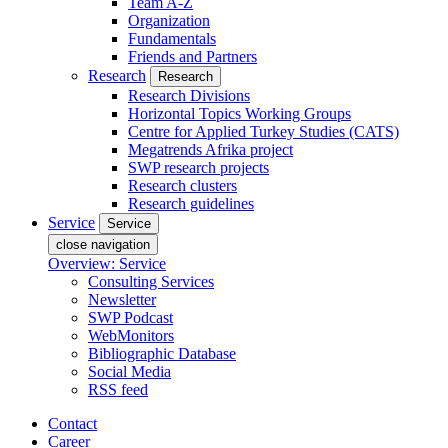
Team A-Z
Organization
Fundamentals
Friends and Partners
Research
Research
Research Divisions
Horizontal Topics Working Groups
Centre for Applied Turkey Studies (CATS)
Megatrends Afrika project
SWP research projects
Research clusters
Research guidelines
Service
Service
close navigation
Overview: Service
Consulting Services
Newsletter
SWP Podcast
WebMonitors
Bibliographic Database
Social Media
RSS feed
Contact
Career