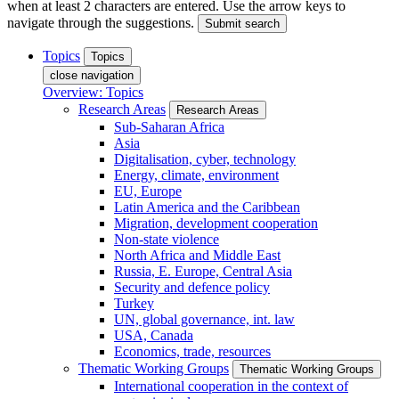
when at least 2 characters are entered. Use the arrow keys to
navigate through the suggestions.
Submit search
Topics
Topics
close navigation
Overview: Topics
Research Areas
Research Areas
Sub-Saharan Africa
Asia
Digitalisation, cyber, technology
Energy, climate, environment
EU, Europe
Latin America and the Caribbean
Migration, development cooperation
Non-state violence
North Africa and Middle East
Russia, E. Europe, Central Asia
Security and defence policy
Turkey
UN, global governance, int. law
USA, Canada
Economics, trade, resources
Thematic Working Groups
Thematic Working Groups
International cooperation in the context of