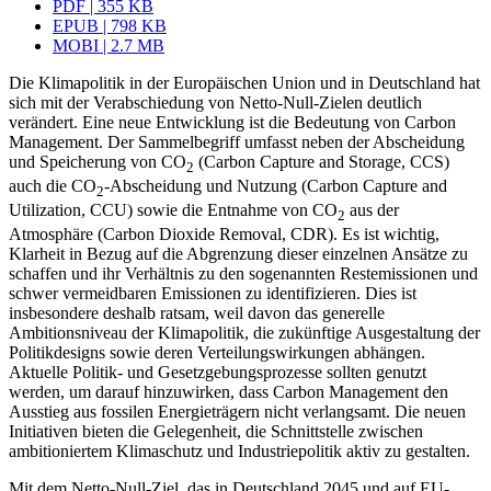
PDF | 355 KB
EPUB | 798 KB
MOBI | 2.7 MB
Die Klimapolitik in der Europäischen Union und in Deutschland hat
sich mit der Verabschiedung von Netto-Null-Zielen deutlich
verändert. Eine neue Entwicklung ist die Bedeutung von Carbon
Management. Der Sammelbegriff umfasst neben der Ab­scheidung
und Speicherung von CO
(Carbon Capture and Storage, CCS)
2
auch die CO
‑Abscheidung und Nutzung (Carbon Capture and
2
Utilization, CCU) sowie die Ent­nahme von CO
aus der
2
Atmosphäre (Carbon Dioxide Removal, CDR). Es ist wichtig,
Klarheit in Bezug auf die Abgrenzung dieser einzelnen Ansätze zu
schaffen und ihr Verhältnis zu den sogenannten Restemissionen und
schwer vermeidbaren Emissionen zu identifizieren. Dies ist
insbesondere deshalb ratsam, weil davon das generelle
Ambitionsniveau der Klimapolitik, die zukünftige Ausgestaltung der
Politikdesigns sowie deren Verteilungswirkungen abhängen.
Aktuelle Politik- und Gesetzgebungsprozesse sollten genutzt
werden, um darauf hinzuwirken, dass Carbon Management den
Ausstieg aus fossilen Energieträgern nicht verlangsamt. Die neuen
Initiativen bieten die Gelegenheit, die Schnittstelle zwischen
ambitioniertem Klimaschutz und Industriepolitik aktiv zu gestalten.
Mit dem Netto-Null-Ziel, das in Deutschland 2045 und auf EU-