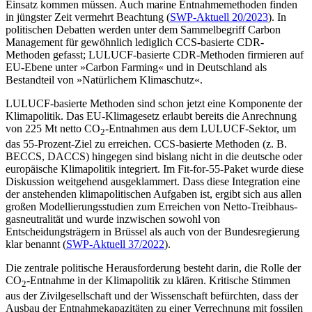
Einsatz kommen müssen. Auch marine Entnahmemethoden finden
in jüngster Zeit vermehrt Beachtung (
SWP-Aktuell 20/2023
). In
politischen Debatten werden unter dem Sammelbegriff Carbon
Management für gewöhnlich lediglich CCS-basierte CDR-
Methoden gefasst; LULUCF-basierte CDR-Methoden firmieren auf
EU‑Ebene unter »Carbon Farming« und in Deutschland als
Bestandteil von »Natür­lichem Klimaschutz«.
LULUCF-basierte Methoden sind schon jetzt eine Komponente der
Klimapolitik. Das EU-Klimagesetz erlaubt bereits die An­rechnung
von 225 Mt netto CO
-Entnahmen aus dem LULUCF-Sektor, um
2
das 55-Prozent-Ziel zu erreichen. CCS-basierte Methoden (z.
B.
BECCS, DACCS) hingegen sind bislang nicht in die deutsche oder
europäische Klimapolitik integriert. Im Fit-for-55-Paket wurde diese
Diskussion weitgehend aus­geklammert. Dass diese Integration eine
der an­stehenden klimapolitischen Aufgaben ist, ergibt sich aus allen
großen Modellierungsstudien zum Erreichen von Netto-Treibhaus­
gasneutralität und wurde inzwischen so­wohl von
Entscheidungsträgern in Brüssel als auch von der Bundesregierung
klar be­nannt (
SWP-Aktuell 37/2022
).
Die zentrale politische Herausforderung besteht darin, die Rolle der
CO
-Entnahme in der Klimapolitik zu klären. Kritische Stimmen
2
aus der Zivilgesellschaft und der Wissen­schaft befürchten, dass der
Ausbau der Entnahmekapazitäten zu einer Verrech­nung mit fossilen