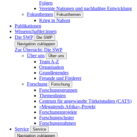
Folgen
Vereinte Nationen und nachhaltige Entwicklung
Fokusthemen
Fokusthemen
Krieg in Nahost
Publikationen
Wissenschaftler:innen
Die SWP
Die SWP
Navigation zuklappen
Zur Übersicht: Die SWP
Über uns
Über uns
Team A-Z
Organisation
Grundlegendes
Freunde und Förderer
Forschung
Forschung
Forschungsgruppen
Themenlinien
Centrum für angewandte Türkeistudien (CATS)
»Megatrends Afrika«-Projekt
Forschungsprojekte
Forschungscluster
Forschungsrahmen
Service
Service
Navigation zuklappen