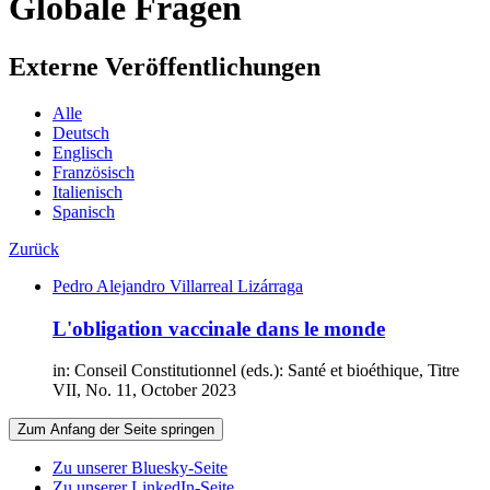
Globale Fragen
Externe Veröffentlichungen
Alle
Deutsch
Englisch
Französisch
Italienisch
Spanisch
Zurück
Pedro Alejandro Villarreal Lizárraga
L'obligation vaccinale dans le monde
in: Conseil Constitutionnel (eds.): Santé et bioéthique, Titre
VII, No. 11, October 2023
Zum Anfang der Seite springen
Zu unserer Bluesky-Seite
Zu unserer LinkedIn-Seite