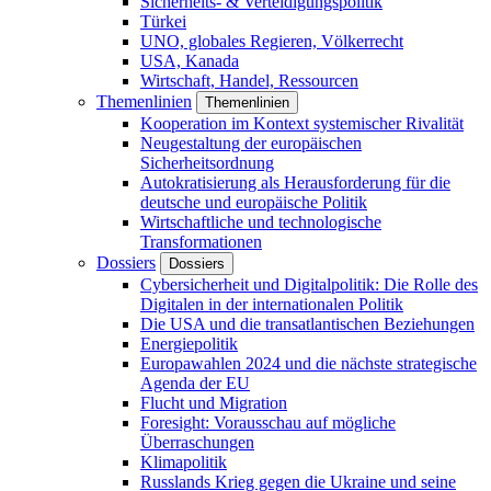
Sicherheits- & Verteidigungspolitik
Türkei
UNO, globales Regieren, Völkerrecht
USA, Kanada
Wirtschaft, Handel, Ressourcen
Themenlinien
Themenlinien
Kooperation im Kontext systemischer Rivalität
Neugestaltung der europäischen
Sicherheitsordnung
Autokratisierung als Herausforderung für die
deutsche und europäische Politik
Wirtschaftliche und technologische
Transformationen
Dossiers
Dossiers
Cybersicherheit und Digitalpolitik: Die Rolle des
Digitalen in der internationalen Politik
Die USA und die transatlantischen Beziehungen
Energiepolitik
Europawahlen 2024 und die nächste strategische
Agenda der EU
Flucht und Migration
Foresight: Vorausschau auf mögliche
Überraschungen
Klimapolitik
Russlands Krieg gegen die Ukraine und seine