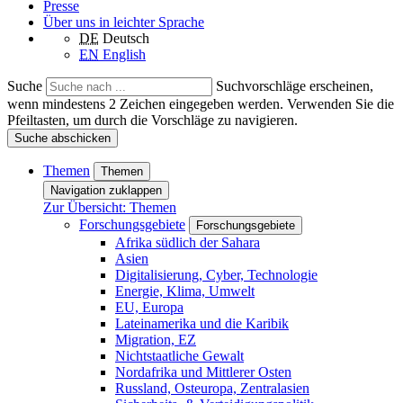
Presse
Über uns in leichter Sprache
DE
Deutsch
EN
English
Suche
Suchvorschläge erscheinen,
wenn mindestens 2 Zeichen eingegeben werden. Verwenden Sie die
Pfeiltasten, um durch die Vorschläge zu navigieren.
Suche abschicken
Themen
Themen
Navigation zuklappen
Zur Übersicht: Themen
Forschungsgebiete
Forschungsgebiete
Afrika südlich der Sahara
Asien
Digitalisierung, Cyber, Technologie
Energie, Klima, Umwelt
EU, Europa
Lateinamerika und die Karibik
Migration, EZ
Nichtstaatliche Gewalt
Nordafrika und Mittlerer Osten
Russland, Osteuropa, Zentralasien