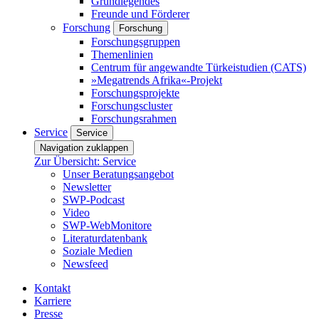
Grundlegendes
Freunde und Förderer
Forschung
Forschung
Forschungsgruppen
Themenlinien
Centrum für angewandte Türkeistudien (CATS)
»Megatrends Afrika«-Projekt
Forschungsprojekte
Forschungscluster
Forschungsrahmen
Service
Service
Navigation zuklappen
Zur Übersicht: Service
Unser Beratungsangebot
Newsletter
SWP-Podcast
Video
SWP-WebMonitore
Literaturdatenbank
Soziale Medien
Newsfeed
Kontakt
Karriere
Presse