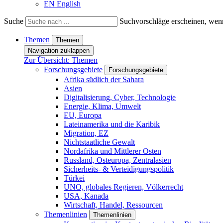
EN
English
Suche
Suchvorschläge erscheinen, wenn
Themen
Themen
Navigation zuklappen
Zur Übersicht: Themen
Forschungsgebiete
Forschungsgebiete
Afrika südlich der Sahara
Asien
Digitalisierung, Cyber, Technologie
Energie, Klima, Umwelt
EU, Europa
Lateinamerika und die Karibik
Migration, EZ
Nichtstaatliche Gewalt
Nordafrika und Mittlerer Osten
Russland, Osteuropa, Zentralasien
Sicherheits- & Verteidigungspolitik
Türkei
UNO, globales Regieren, Völkerrecht
USA, Kanada
Wirtschaft, Handel, Ressourcen
Themenlinien
Themenlinien