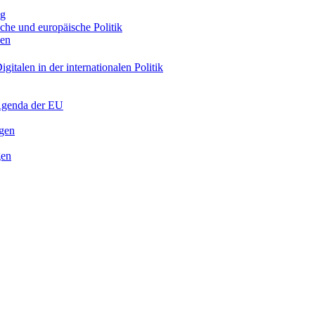
ng
sche und europäische Politik
nen
gitalen in der internationalen Politik
 Agenda der EU
ngen
gen