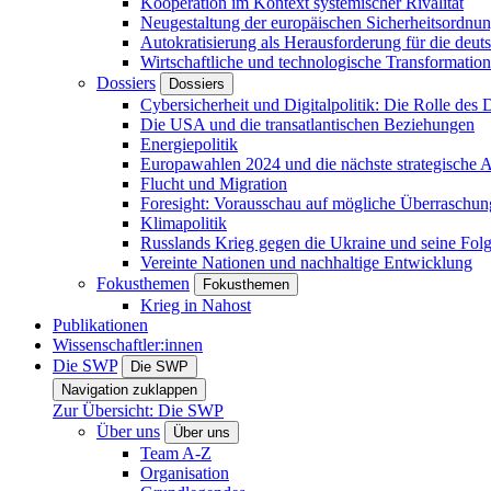
Kooperation im Kontext systemischer Rivalität
Neugestaltung der europäischen Sicherheitsordnu
Autokratisierung als Herausforderung für die deut
Wirtschaftliche und technologische Transformatio
Dossiers
Dossiers
Cybersicherheit und Digitalpolitik: Die Rolle des Di
Die USA und die transatlantischen Beziehungen
Energiepolitik
Europawahlen 2024 und die nächste strategische
Flucht und Migration
Foresight: Vorausschau auf mögliche Überraschu
Klimapolitik
Russlands Krieg gegen die Ukraine und seine Fol
Vereinte Nationen und nachhaltige Entwicklung
Fokusthemen
Fokusthemen
Krieg in Nahost
Publikationen
Wissenschaftler:innen
Die SWP
Die SWP
Navigation zuklappen
Zur Übersicht: Die SWP
Über uns
Über uns
Team A-Z
Organisation