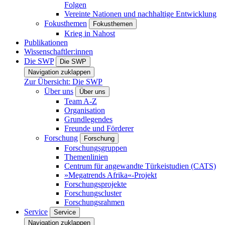
Folgen
Vereinte Nationen und nachhaltige Entwicklung
Fokusthemen
Fokusthemen
Krieg in Nahost
Publikationen
Wissenschaftler:innen
Die SWP
Die SWP
Navigation zuklappen
Zur Übersicht: Die SWP
Über uns
Über uns
Team A-Z
Organisation
Grundlegendes
Freunde und Förderer
Forschung
Forschung
Forschungsgruppen
Themenlinien
Centrum für angewandte Türkeistudien (CATS)
»Megatrends Afrika«-Projekt
Forschungsprojekte
Forschungscluster
Forschungsrahmen
Service
Service
Navigation zuklappen