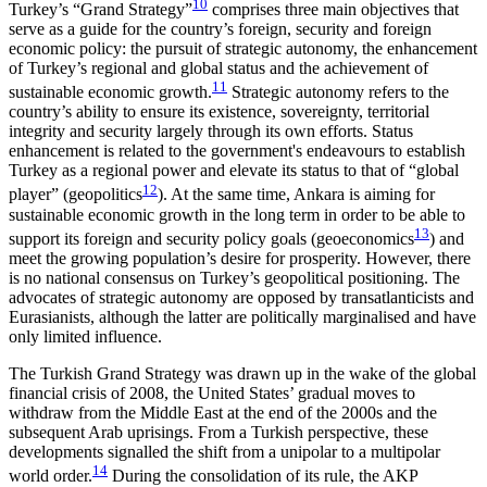
10
Turkey’s “Grand Strategy”
comprises three main objectives that
serve as a guide for the country’s foreign, security and foreign
economic policy: the pursuit of strategic autonomy, the enhancement
of Turkey’s regional and global status and the achievement of
11
sustainable economic growth.
Strategic autonomy refers to the
country’s ability to ensure its existence, sovereignty, territorial
integrity and secu­rity largely through its own efforts. Status
enhancement is related to the government's endeavours to establish
Turkey as a regional power and elevate its status to that of “global
12
player” (geopolitics
). At the same time, Ankara is aiming for
sustainable eco­nomic growth in the long term in order to be able to
13
support its foreign and security policy goals (geo­economics
) and
meet the growing population’s desire for prosperity. However, there
is no national consensus on Turkey’s geopolitical positioning. The
advocates of strategic autonomy are opposed by transatlanticists and
Eurasianists, although the latter are politically marginalised and have
only limited influence.
The Turkish Grand Strategy was drawn up in the wake of the global
financial crisis of 2008, the United States’ gradual moves to
withdraw from the Middle East at the end of the 2000s and the
subsequent Arab uprisings. From a Turkish perspective, these
developments signalled the shift from a unipolar to a multipolar
14
world order.
During the consolidation of its rule, the AKP