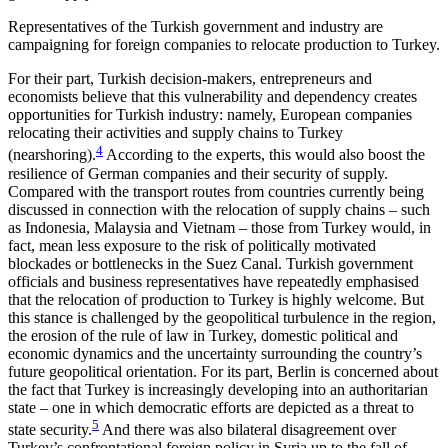
Representatives of the Turkish government and industry are
campaigning for foreign companies to relocate production to Turkey.
For their part, Turkish decision-makers, entre­preneurs and
economists believe that this vulnerability and dependency creates
opportunities for Turkish industry: namely, European companies
relocating their activities and supply chains to Turkey
4
(nearshoring).
According to the experts, this would also boost the
resilience of German companies and their security of supply.
Compared with the transport routes from countries currently being
discussed in connection with the relocation of supply chains – such
as Indonesia, Malaysia and Vietnam – those from Turkey would, in
fact, mean less exposure to the risk of politically motivated
blockades or bottlenecks in the Suez Canal. Turkish government
officials and business representatives have repeatedly emphasised
that the relocation of production to Turkey is highly welcome. But
this stance is challenged by the geopolitical turbulence in the region,
the erosion of the rule of law in Turkey, domestic political and
economic dynamics and the uncertainty surrounding the country’s
future geo­politi­cal orientation. For its part, Berlin is concerned about
the fact that Turkey is increasingly developing into an authoritarian
state – one in which democratic efforts are depicted as a threat to
5
state security.
And there was also bilateral disagreement over
Turkey’s confrontational foreign policy in Syria up to the fall of