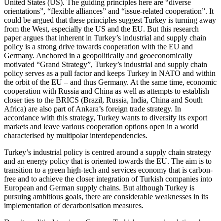
United States (US). The guiding principles here are “diverse
orientations”, “flexible alliances” and “issue-related cooperation”. It
could be argued that these principles suggest Turkey is turning away
from the West, especially the US and the EU. But this research
paper argues that inherent in Turkey’s industrial and supply chain
policy is a strong drive towards co­opera­tion with the EU and
Germany. Anchored in a geo­politically and geoeconomically
motivated “Grand Strategy”, Turkey’s industrial and supply chain
policy serves as a pull factor and keeps Turkey in NATO and within
the orbit of the EU – and thus Germany. At the same time, economic
cooperation with Russia and China as well as attempts to establish
closer ties to the BRICS (Brazil, Russia, India, China and South
Africa) are also part of Ankara’s foreign trade strategy. In
accordance with this strategy, Turkey wants to diversify its export
markets and leave various coop­eration options open in a world
characterised by multipolar interdependencies.
Turkey’s industrial policy is centred around a supply chain strategy
and an energy policy that is oriented towards the EU. The aim is to
transition to a green high-tech and services economy that is carbon-
free and to achieve the closer integration of Turkish companies into
European and German supply chains. But although Turkey is
pursuing ambitious goals, there are considerable weaknesses in its
implemen­tation of decarbonisation measures.