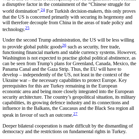
a disruptive factor in the containment of the “Chinese struggle for
24
world domination”.
For Turkish decision-makers, this only proves
that the US is concerned primarily with secur­ing its hegemony and
will therefore decouple from China in the areas of trade policy and
25
technology.
Under the second Trump administration, the US will be less willing
26
to provide global public goods
such as security, free trade,
functioning financial markets and stable currency systems. However,
Washington is not expected to practise global politi­cal abstinence, as
can be seen from Trump’s plans for Greenland, Canada, Mexico, the
Panama Canal and the Gaza Strip. Thus, the EU will have to
develop – independently of the US, not least in the context of the
Ukraine war – the necessary capabilities to protect Europe. Key
prerequisites for this are Turkey remaining in the European
economic area and being more closely integrated into the European
security architecture. The country’s geopolitical situation, its military
capabilities, its growing defence industry and its connections and
influence in the Balkans, the Caucasus and the Black Sea region all
27
speak in favour of such an outcome.
Deeper bilateral cooperation is made difficult by the dismantling of
democracy and the restrictions on fundamental rights in Turkey.