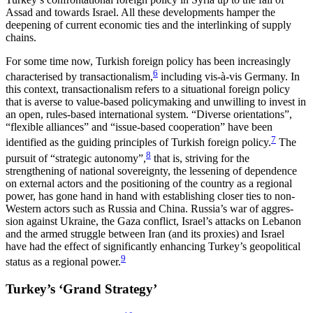
Assad and towards Israel. All these developments hamper the
deepening of current economic ties and the interlinking of supply
chains.
For some time now, Turkish foreign policy has been increasingly
6
characterised by transactionalism,
including vis-à-vis Germany. In
this context, trans­actionalism refers to a situational foreign policy
that is averse to value-based policymaking and unwilling to invest in
an open, rules-based international system. “Diverse orientations”,
“flexible alliances” and “issue-based cooperation” have been
7
identified as the guid­ing principles of Turkish foreign policy.
The
8
pursuit of “strategic autonomy”,
that is, striving for the
strengthening of national sovereignty, the lessening of dependence
on external actors and the positioning of the country as a regional
power, has gone hand in hand with establishing closer ties to non-
Western actors such as Russia and China. Russia’s war of ag­gres­
sion against Ukraine, the Gaza conflict, Israel’s attacks on Lebanon
and the armed struggle between Iran (and its proxies) and Israel
have had the effect of significantly enhancing Turkey’s geopolitical
9
status as a regional power.
Turkey’s ‘Grand Strategy’