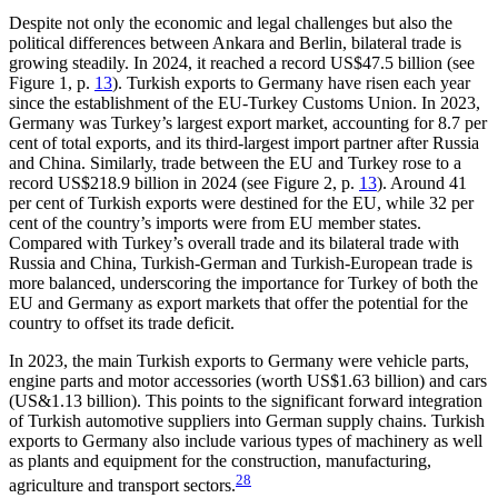
Despite not only the economic and legal challenges but also the
political differences between Ankara and Berlin, bilateral trade is
growing steadily. In 2024, it reached a record US$47.5 billion (see
Figure 1, p.
13
). Turkish exports to Germany have risen each year
since the establishment of the EU-Turkey Customs Union. In 2023,
Germany was Turkey’s largest export market, accounting for 8.7 per
cent of total exports, and its third-largest import partner after Russia
and China. Similarly, trade between the EU and Turkey
rose to a
record US$218.9 billion in 2024 (see Figure 2,
p.
13
). Around 41
per cent of Turkish exports were destined for the EU, while 32 per
cent of the country’s imports were from EU member states.
Compared with Turkey’s overall trade and its bilateral trade with
Russia and China, Turkish-German and Turkish-Euro­pean trade is
more balanced, underscoring the impor­tance for Turkey of both the
EU and Germany as export markets that offer the potential for the
coun­try to offset its trade deficit.
In 2023, the main Turkish exports to Germany were vehicle parts,
engine parts and motor accessories (worth US$1.63 billion) and cars
(US&1.13 billion). This points to the significant forward integration
of Turkish automotive suppliers into German supply chains. Turkish
exports to Germany also include vari­ous types of machinery as well
as plants and equip­ment for the construction, manufacturing,
28
agriculture and transport sectors.