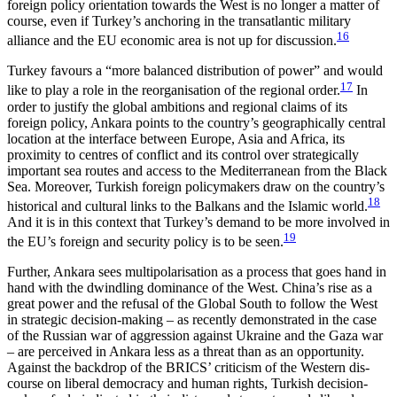
foreign policy orientation towards the West is no longer a matter of
course, even if Turkey’s anchoring in the transatlantic mili­tary
16
alliance and the EU economic area is not up for discussion.
Turkey favours a “more balanced distribution of power” and would
17
like to play a role in the reorganisation of the regional order.
In
order to justify the global ambitions and regional claims of its
foreign policy, Ankara points to the country’s geographically central
location at the interface between Europe, Asia and Africa, its
proximity to centres of conflict and its control over strategically
important sea routes and access to the Mediterranean from the Black
Sea. More­over, Turkish foreign policymakers draw on the coun­try’s
18
historical and cultural links to the Balkans and the Islamic world.
And it is in this context that Turkey’s demand to be more involved in
19
the EU’s for­eign and security policy is to be seen.
Further, Ankara sees multipolarisation as a process that goes hand in
hand with the dwindling dominance of the West. China’s rise as a
great power and the refusal of the Global South to follow the West
in strategic decision-making – as recently demonstrated in the case
of the Russian war of aggression against Ukraine and the Gaza war
– are perceived in Ankara less as a threat than as an opportunity.
Against the backdrop of the BRICS’ criticism of the Western dis­
course on liberal democracy and human rights, Turkish decision-