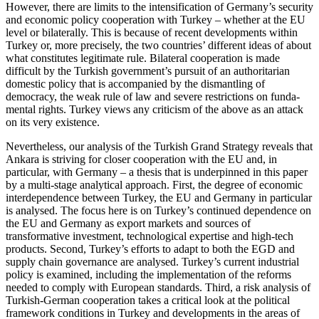
However, there are limits to the intensification of Germany’s security
and economic policy cooperation with Turkey – whether at the EU
level or bilaterally. This is because of recent developments within
Turkey or, more precisely, the two countries’ different ideas of about
what constitutes legitimate rule. Bilateral cooperation is made
difficult by the Turkish government’s pursuit of an authoritarian
domestic policy that is accompanied by the dismantling of
democracy, the weak rule of law and severe restrictions on funda­
mental rights. Turkey views any criticism of the above as an attack
on its very existence.
Nevertheless, our analysis of the Turkish Grand Strategy reveals that
Ankara is striving for closer co­operation with the EU and, in
particular, with Germa­ny – a thesis that is underpinned in this paper
by a multi-stage analytical approach. First, the degree of economic
interdependence between Turkey, the EU and Germany in particular
is analysed. The focus here is on Turkey’s continued dependence on
the EU and Germany as export markets and sources of
transformative investment, technological expertise and high-tech
products. Second, Turkey’s efforts to adapt to both the EGD and
supply chain governance are ana­lysed. Turkey’s current industrial
policy is examined, including the implementation of the reforms
needed to comply with European standards. Third, a risk analysis of
Turkish-German cooperation takes a criti­cal look at the political
framework conditions in Turkey and developments in the areas of