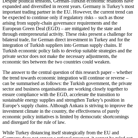
Despite political tensions, German-Turkish economic relations have
expanded and diversified in recent years. Germany is Turkey’s most
important trading partner in the EU. However, the current trend can
be expected to continue only if regulatory risks – such as those
arising from supply-chain governance requirements and the
European Green Deal (EGD) – are mitigated by the state and
through entrepreneur­ial activity. These risks present a challenge for
bilat­eral trade, for German direct investment in Turkey and for the
integration of Turkish suppliers into German supply chains. If
Turkish economic policy fails to develop suitable strategies and the
private sector does not make the necessary adjustments, the
economic ties between the two countries could weaken.
The answer to the central question of this research paper – whether
the trend towards economic in­tegra­tion will continue or reverse –
can be sum­marised as follows: the Turkish government, the private
sector and business organisations are working closely together to
ensure compliance with the EGD, accelerate the transition to
sustainable energy sup­plies and strengthen Turkey’s position in
Europe’s supply chains. Although Ankara is striving to im­prove the
investment climate in the country, the effectiveness of purely
economic policy initiatives is limited by democratic shortcomings
and disregard for the rule of law.
While Turkey distancing itself strategically from the EU and