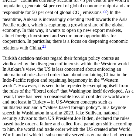
BRICS+ countries currently account for 45 per cent of the world’s
popu­lation, generate 34 per cent of global economic out­put and are
22
responsible for 50 per cent of global CO
emissions.
) In the
2
meantime, Ankara is increasingly orienting itself towards the Asia-
Pacific region, which is capturing a growing share of the global
economy. In this way, it wants to open up new export markets,
attract foreign investment and secure more opportunities for
cooperation. In particular, there is a focus on deepening economic
23
relations with China.
Turkish decision-makers regard their foreign policy course as
vindicated by the divergence of interests within the Western world.
In Ankara’s view, the US is less concerned about enforcing an
international rules-based order than about containing China in the
Indo-Pacific region and regaining hegemony in the “Western
world”. However, it is seen to be repeatedly exempting itself from
the rules of the “liberal order” that Washington itself developed. As a
result, there has been a considerable loss of confidence worldwide –
and not least in Turkey – in US-Western concepts such as
multilateralism and a “values-based foreign policy”. In a keynote
speech in Washington in spring 2023, Jake Sullivan, national
security advisor to then US President Joe Biden, declared the rules-
based trade order a failure and called for a paradigm shift: accord­ing
to him, the world and trade order which the US created after World
War II and of which it subsequent­ly served as guarantor had become