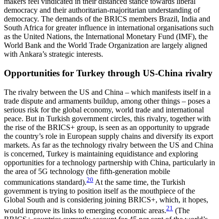
makers feel vindicated in their dis­tanced stance towards liberal
democracy and their authoritarian-majoritarian understanding of
democ­racy. The demands of the BRICS members Brazil, India and
South Africa for greater influence in inter­national organisations such
as the United Nations, the International Monetary Fund (IMF), the
World Bank and the World Trade Organization are largely aligned
with Ankara’s strategic interests.
Opportunities for Turkey through US‑China rivalry
The rivalry between the US and China – which mani­fests itself in a
trade dispute and armaments buildup, among other things – poses a
serious risk for the global economy, world trade and international
peace. But in Turkish government circles, this rivalry, to­geth­er with
the rise of the BRICS+ group, is seen as an opportunity to upgrade
the country’s role in Euro­pean supply chains and diversify its export
markets. As far as the technology rivalry between the US and China
is concerned, Turkey is maintaining equidistance and exploring
opportunities for a technology partnership with China, particularly in
the area of 5G technology (the fifth-generation mobile
20
communications standard).
At the same time, the Turkish
government is trying to position itself as the mouthpiece of the
Global South and is considering joining BRICS+, which, it hopes,
21
would improve its links to emerging economic areas.
(The