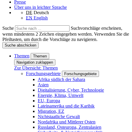
Presse
Über uns in leichter Sprache
DE
Deutsch
EN
English
Suche
Suchvorschläge erscheinen,
wenn mindestens 2 Zeichen eingegeben werden. Verwenden Sie die
Pfeiltasten, um durch die Vorschläge zu navigieren.
Suche abschicken
Themen
Themen
Navigation zuklappen
Zur Übersicht: Themen
Forschungsgebiete
Forschungsgebiete
Afrika südlich der Sahara
Asien
Digitalisierung, Cyber, Technologie
Energie, Klima, Umwelt
EU, Europa
Lateinamerika und die Karibik
Migration, EZ
Nichtstaatliche Gewalt
Nordafrika und Mittlerer Osten
Russland, Osteuropa, Zentralasien