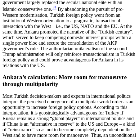
government largely replaced the secular-national elite with an
15
Islamic-conservative one.
By abandoning the pursuit of pro-
Western modernisation, Turkish foreign policy went from an
institutional Western orientation to a pragmatic, transactional
interaction with the West – i.e., the US, NATO and the EU. At the
same time, Ankara promoted the narrative of the ‘Turkish century”,
which served to keep competing domestic interest groups within a
single power bloc and secure the consolidation of the AKP
government’s rule. The authoritarian unilateralism of the second
Trump ad­ministration will only reinforce transactionalism in Turkish
foreign policy and could prove advantageous for Ankara in its
relations with the US.
Ankara’s calculation: More room for manoeuvre
through multipolarity
Most Turkish decision-makers and experts in inter­national politics
interpret the perceived emergence of a multipolar world order as an
opportunity to increase foreign policy options. According to this
interpretation, it is geostrategically advantageous for Turkey if
Russia remains a strong “global player” in inter­national politics and
if China is an “alternative in reserve” to the US and Europe – a kind
of “reinsurance” so as not to become completely dependent on the
West and to have more room for manoeuvre. Thus, an unconditional