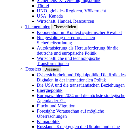
Sicherheits- & Verteidigungspolitik
Türkei
UNO, globales Regieren, Völkerrecht
USA, Kanada
Wirtschaft, Handel, Ressourcen
Themenlinien
Themenlinien
Kooperation im Kontext systemischer Rivalität
Neugestaltung der europäischen
Sicherheitsordnung
Autokratisierung als Herausforderung für die
deutsche und europäische Politik
Wirtschaftliche und technologische
Transformationen
Dossiers
Dossiers
Cybersicherheit und Digitalpolitik: Die Rolle des
Digitalen in der internationalen Politik
Die USA und die transatlantischen Beziehungen
Energiepolitik
Europawahlen 2024 und die nächste strategische
Agenda der EU
Flucht und Migration
Foresight: Vorausschau auf mögliche
Überraschungen
Klimapolitik
Russlands Krieg gegen die Ukraine und seine