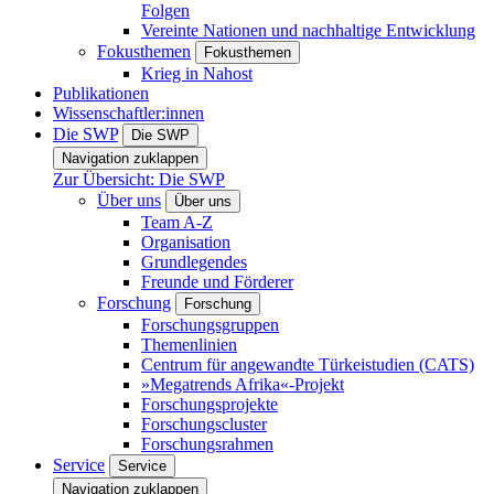
Folgen
Vereinte Nationen und nachhaltige Entwicklung
Fokusthemen
Fokusthemen
Krieg in Nahost
Publikationen
Wissenschaftler:innen
Die SWP
Die SWP
Navigation zuklappen
Zur Übersicht: Die SWP
Über uns
Über uns
Team A-Z
Organisation
Grundlegendes
Freunde und Förderer
Forschung
Forschung
Forschungsgruppen
Themenlinien
Centrum für angewandte Türkeistudien (CATS)
»Megatrends Afrika«-Projekt
Forschungsprojekte
Forschungscluster
Forschungsrahmen
Service
Service
Navigation zuklappen