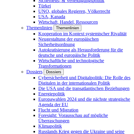
Sicherheits- & Verteidigungspolitik
Türkei
UNO, globales Regieren, Völkerrecht
USA, Kanada
Wirtschaft, Handel, Ressourcen
Themenlinien
Themenlinien
Kooperation im Kontext systemischer Rivalität
Neugestaltung der europäischen
Sicherheitsordnung
Autokratisierung als Herausforderung für die
deutsche und europäische Politik
Wirtschaftliche und technologische
Transformationen
Dossiers
Dossiers
Cybersicherheit und Digitalpolitik: Die Rolle des
Digitalen in der internationalen Politik
Die USA und die transatlantischen Beziehungen
Energiepolitik
Europawahlen 2024 und die nächste strategische
Agenda der EU
Flucht und Migration
Foresight: Vorausschau auf mögliche
Überraschungen
Klimapolitik
Russlands Krieg gegen die Ukraine und seine