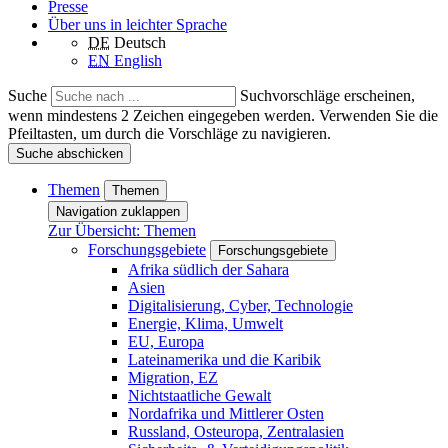
Presse
Über uns in leichter Sprache
DE
Deutsch
EN
English
Suche
Suchvorschläge erscheinen,
wenn mindestens 2 Zeichen eingegeben werden. Verwenden Sie die
Pfeiltasten, um durch die Vorschläge zu navigieren.
Suche abschicken
Themen
Themen
Navigation zuklappen
Zur Übersicht: Themen
Forschungsgebiete
Forschungsgebiete
Afrika südlich der Sahara
Asien
Digitalisierung, Cyber, Technologie
Energie, Klima, Umwelt
EU, Europa
Lateinamerika und die Karibik
Migration, EZ
Nichtstaatliche Gewalt
Nordafrika und Mittlerer Osten
Russland, Osteuropa, Zentralasien