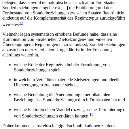
belegen, dass sowohl demokratische als auch autoritäre Staaten
Sonderbeziehungen ein­gehen: »[…] die Etablierung und der
Fortbestand von Sonderbeziehungen zwischen Staaten [kann] nicht
eindeutig auf die Komplementarität des Regimetypus zurückgeführt
15
werden«.
Vielmehr legen systematisch erhobene Befunde nahe, dass eine
Kombination von »materiellen Ziel­setzungen« und »ideellen
Überzeugungen« Regierungen dazu veranlasst, Sonderbeziehungen
anzustreben oder zu erhalten. Ungeklärt ist in der Forschung
allerdings weiterhin,
welche Rolle der Regimetyp bei der Formierung von
Sonderbeziehungen spielt,
in welchem Verhältnis materielle Zielsetzungen und ideelle
Überzeugungen zueinander stehen,
welche Bedeutung die Anerkennung einer bilate­ralen
Beziehung als »Sonderbeziehung« durch Drittstaaten hat und
welche Faktoren einen Wandel (bzw. gar eine Terminierung)
16
von Sonderbeziehungen erklären können.
Daher kommen selbst einschlägige Fachpublikatio­nen zu dem