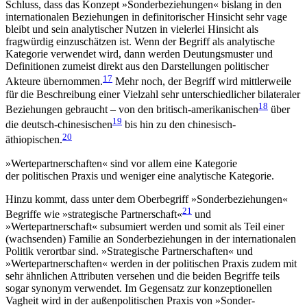
Schluss, dass das Konzept »Sonderbeziehungen« bislang in den
internationalen Beziehungen in definitorischer Hinsicht sehr vage
bleibt und sein analytischer Nutzen in vieler­lei Hinsicht als
fragwürdig einzuschätzen ist. Wenn der Begriff als analytische
Kategorie verwendet wird, dann werden Deutungs­muster und
Definitionen zumeist direkt aus den Darstellungen politischer
17
Akteure übernommen.
Mehr noch, der Begriff wird mittlerweile
für die Beschreibung einer Vielzahl sehr unterschiedlicher bilateraler
18
Beziehungen gebraucht – von den bri­tisch-amerikanischen
über
19
die deutsch-chine­si­schen
bis hin zu den chinesisch-
20
äthiopischen.
»Wertepartnerschaften« sind vor allem eine Kategorie
der politischen Praxis und weniger eine analytische Kategorie.
Hinzu kommt, dass unter dem Oberbegriff »Sonder­beziehungen«
21
Begriffe wie »strategische Partnerschaft«
und
»Wertepartnerschaft« subsumiert wer­den und somit als Teil einer
(wachsenden) Familie an Sonderbeziehungen in der internationalen
Politik verortbar sind. »Strategische Partnerschaften« und
»Wertepartner­schaften« werden in der politischen Praxis zudem mit
sehr ähnlichen Attributen versehen und die beiden Begriffe teils
sogar synonym verwendet. Im Gegensatz zur konzeptionellen
Vagheit wird in der außenpolitischen Praxis von »Sonder­