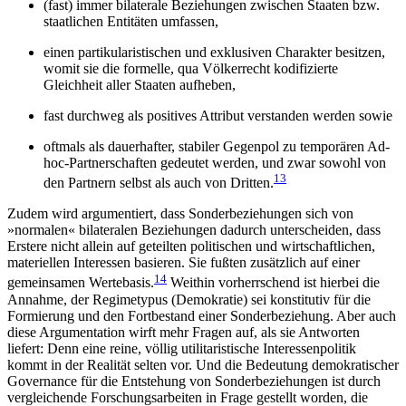
(fast) immer bilaterale Beziehungen zwischen Staaten bzw.
staatlichen Entitäten umfassen,
einen partikularistischen und exklusiven Charakter besitzen,
womit sie die formelle, qua Völkerrecht kodifizierte
Gleichheit aller Staaten aufheben,
fast durchweg als positives Attribut verstanden werden sowie
oftmals als dauerhafter, stabiler Gegenpol zu temporären Ad-
hoc-Partnerschaften gedeutet werden, und zwar sowohl von
13
den Partnern selbst als auch von Dritten.
Zudem wird argumentiert, dass Sonderbeziehungen sich von
»normalen« bilateralen Beziehungen dadurch unterscheiden, dass
Erstere nicht allein auf geteilten politischen und wirtschaftlichen,
materiellen Interessen basieren. Sie fußten zusätzlich auf einer
14
gemeinsamen Wertebasis.
Weithin vorherrschend ist hierbei die
Annahme, der Regimetypus (Demokratie) sei konstitutiv für die
Formierung und den Fortbestand einer Sonderbeziehung. Aber auch
diese Argumentation wirft mehr Fragen auf, als sie Antworten
liefert: Denn eine reine, völlig utilitaris­tische Interessenpolitik
kommt in der Realität selten vor. Und die Bedeutung demokratischer
Governance für die Entstehung von Sonder­beziehungen ist durch
vergleichende Forschungsarbeiten in Frage gestellt worden, die