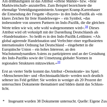
Am dritthäufigsten ist das Attribut »offene Märkte« bzw. »freie
Markt­wirtschaft« anzutreffen. Zum Bei­spiel bezeichnete die
ehemalige Verteidigungsministe­rin Annegret Kramp-Karrenbauer
die Entsendung der Fregatte »Bayern« in den Indo-Pazifik als »ein
klares Zeichen für freie Handelswege« – ein Symbol, »das
insbesondere von unseren Partnern im Indo-Pazifik, die die gleichen
38
Werte teilen wie wir, sehr wohl wahr­genommen wird«.
Dieses
Attribut wird oft ver­knüpft mit der Darstellung Deutschlands als
»Handels­nation«. So heißt es in den Indo-Pazifik-Leitlinien: »Als
global agierende Handelsnation und Verfechter einer regel­basierten
internationalen Ord­nung hat Deutschland – eingebettet in die
Europäische Union – ein hohes Inter­esse, an den
Wachstumsdynamiken Asiens zu partizipieren und an der Gestaltung
des Indo-Pazifiks sowie der Umsetzung globaler Normen in
39
regionalen Strukturen mitzu­wirken.«
Erst an vierter Stelle kommt das Attribut »Demokratie« ins Spiel.
»Menschenrechte« und »Rechtsstaatlichkeit« werden noch deutlich
seltener ins Feld ge­führt: Sie werden in weniger als 20 Prozent der
unter­suchten Dokumente thematisiert und bilden damit das Schluss­
licht.
*
Insgesamt wurden 38 Dokumente untersucht. Quelle: Eigene Zus