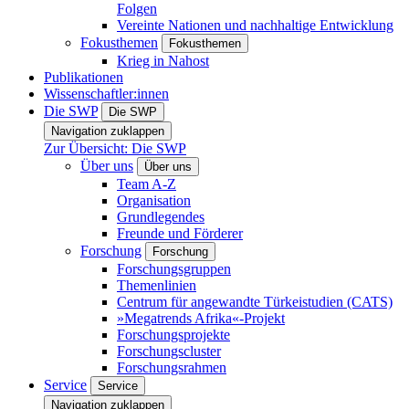
Folgen
Vereinte Nationen und nachhaltige Entwicklung
Fokusthemen
Fokusthemen
Krieg in Nahost
Publikationen
Wissenschaftler:innen
Die SWP
Die SWP
Navigation zuklappen
Zur Übersicht: Die SWP
Über uns
Über uns
Team A-Z
Organisation
Grundlegendes
Freunde und Förderer
Forschung
Forschung
Forschungsgruppen
Themenlinien
Centrum für angewandte Türkeistudien (CATS)
»Megatrends Afrika«-Projekt
Forschungsprojekte
Forschungscluster
Forschungsrahmen
Service
Service
Navigation zuklappen