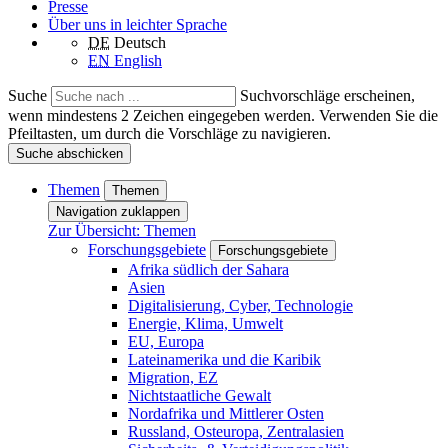
Presse
Über uns in leichter Sprache
DE
Deutsch
EN
English
Suche
Suchvorschläge erscheinen,
wenn mindestens 2 Zeichen eingegeben werden. Verwenden Sie die
Pfeiltasten, um durch die Vorschläge zu navigieren.
Suche abschicken
Themen
Themen
Navigation zuklappen
Zur Übersicht: Themen
Forschungsgebiete
Forschungsgebiete
Afrika südlich der Sahara
Asien
Digitalisierung, Cyber, Technologie
Energie, Klima, Umwelt
EU, Europa
Lateinamerika und die Karibik
Migration, EZ
Nichtstaatliche Gewalt
Nordafrika und Mittlerer Osten
Russland, Osteuropa, Zentralasien