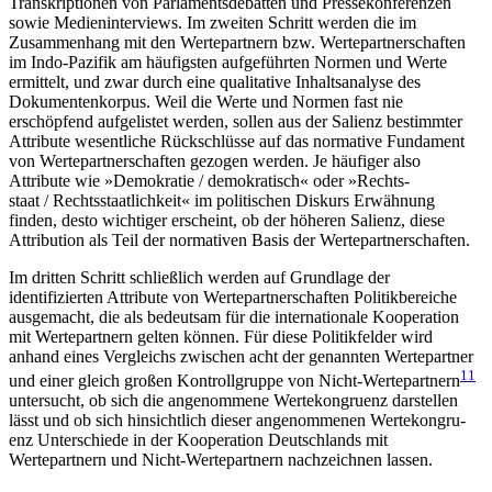
Transkriptionen von Parlaments­debatten und Pressekonferenzen
sowie Medien­inter­views. Im zweiten Schritt werden die im
Zusammenhang mit den Wertepartnern bzw. Wertepartnerschaften
im Indo-Pazifik am häufigsten aufgeführten Normen und Werte
ermittelt, und zwar durch eine qualitative Inhalts­analyse des
Dokumentenkorpus. Weil die Werte und Normen fast nie
erschöpfend auf­gelistet werden, sollen aus der Salienz bestimmter
Attribute wesent­liche Rückschlüsse auf das normative Fundament
von Wertepartnerschaften gezogen wer­den. Je häufiger also
Attribute wie »Demokratie
/
demo­kratisch« oder »Rechts­
staat
/
Rechts­staatlichkeit« im politischen Dis­kurs Erwähnung
finden, desto wichtiger erscheint, ob der höheren Salienz, diese
Attribution als Teil der nor­mativen Basis der Wertepartnerschaften.
Im dritten Schritt schließlich werden auf Grund­lage der
identifizierten Attribute von Wertepartnerschaf­ten Politikbereiche
ausgemacht, die als bedeutsam für die internationale Kooperation
mit Werte­partnern gelten können. Für diese Politikfelder wird
anhand eines Vergleichs zwischen acht der ge­nann­ten Werte­partner
11
und einer gleich großen Kont­roll­gruppe von Nicht-Wertepartnern
untersucht, ob sich die ange­nommene Wertekongruenz darstellen
lässt und ob sich hinsichtlich dieser angenommenen Wertekongru­
enz Unterschiede in der Kooperation Deutschlands mit
Wertepartnern und Nicht-Werte­partnern nach­zeichnen lassen.