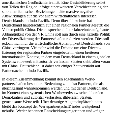
amerikanischen Großmächte­rivalität. Eine Destabilisierung selbst
von Teilen der Region infolge einer weiteren Verschlechterung der
sino-amerikanischen Beziehungen hätte massive negative
Auswirkungen auf die vor allem wirtschaftlichen Interessen
Deutschlands im Indo-Pazifik. Denn über Jahrzehnte hat
Deutschland hauptsächlich auf einen regionalen Partner gesetzt: die
Volksrepublik China. Die entsprechend über Jahrzehnte aufgebaute
Abhängigkeit von der VR China soll nun durch eine gezielte Politik
der Diversifizierung der Partnerschaften reduziert werden. Dies soll
jedoch nicht nur die wirt­schaftliche Abhängigkeit Deutschlands von
China verringern. Vielmehr wird die Debatte um eine Diver­si­
fizierung der regionalen Partner eingebettet in einen breiteren
internationalen Kontext, in dem man Deutsch­land in einem globalen
System­wettbewerb mit autoritär verfassten Staaten sieht, allen voran
mit China. Deutschland ist daher seit einiger Zeit ver­stärkt auf
Partnersuche im Indo-Pazifik.
In diesem Zusammenhang kommt den sogenannten Werte­
partnerschaften besondere Bedeutung zu – also Partnern, die als
gleichgesinnt wahr­genommen werden und mit denen Deutschland,
im Kontext eines systemischen Wettbewerbs zwischen liberalen
Demo­kratien und autoritär ver­fassten, illiberalen Staaten,
gemeinsame Werte teilt. Über derartige Allgemein­plätze hinaus
bleibt das Konzept der Wertepartner­(schaft) indes weitgehend
nebulös. Weder benennen Ent­scheidungsträgerinnen und ‑träger