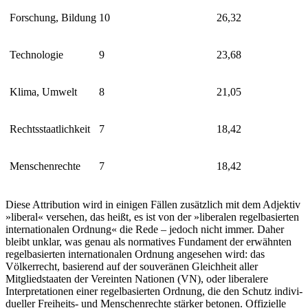
Forschung, Bildung
10
26,32
Technologie
9
23,68
Klima, Umwelt
8
21,05
Rechtsstaatlichkeit
7
18,42
Menschenrechte
7
18,42
Diese Attribution wird in einigen Fällen zusätzlich mit dem Adjektiv
»liberal« versehen, das heißt, es ist von der »liberalen regelbasierten
internationalen Ord­nung« die Rede – jedoch nicht immer. Daher
bleibt unklar, was genau als normatives Fundament der erwähnten
regelbasierten internationalen Ordnung angesehen wird: das
Völkerrecht, basierend auf der souveränen Gleichheit aller
Mitgliedstaaten der Ver­ein­ten Nationen (VN), oder liberalere
Interpretationen einer regelbasierten Ordnung, die den Schutz indivi­
du­eller Freiheits- und Menschenrechte stärker beto­nen. Offizielle