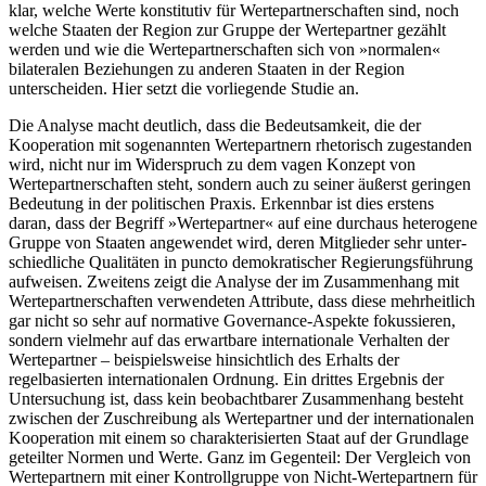
klar, welche Werte konstitutiv für Wertepartnerschaften sind, noch
welche Staaten der Region zur Gruppe der Werte­part­ner gezählt
werden und wie die Wertepartnerschaften sich von »normalen«
bilateralen Beziehungen zu ande­ren Staaten in der Region
unterscheiden. Hier setzt die vorliegende Studie an.
Die Analyse macht deutlich, dass die Bedeutsamkeit, die der
Kooperation mit sogenannten Wertepartnern rhetorisch zugestanden
wird, nicht nur im Widerspruch zu dem vagen Konzept von
Wertepartnerschaften steht, sondern auch zu seiner äußerst geringen
Bedeutung in der politischen Praxis. Erkenn­bar ist dies erstens
daran, dass der Begriff »Wertepartner« auf eine durchaus heterogene
Gruppe von Staaten angewendet wird, deren Mitglieder sehr unter­
schiedliche Qualitäten in puncto demokratischer Regierungsführung
aufweisen. Zweitens zeigt die Analyse der im Zusammenhang mit
Wertepartner­schaften verwendeten Attribute, dass diese mehr­heitlich
gar nicht so sehr auf normative Governance-Aspekte fokussieren,
sondern vielmehr auf das er­wart­bare internationale Verhalten der
Wertepartner – beispielsweise hinsichtlich des Erhalts der
regelbasierten internationalen Ordnung. Ein drittes Ergebnis der
Untersuchung ist, dass kein beobachtbarer Zusam­men­hang besteht
zwischen der Zuschreibung als Wertepartner und der internationalen
Kooperation mit einem so charakterisierten Staat auf der Grund­lage
geteilter Normen und Werte. Ganz im Gegenteil: Der Vergleich von
Wertepartnern mit einer Kontrollgruppe von Nicht-Wertepartnern für