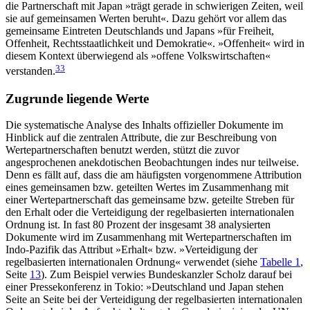
die Partnerschaft mit Japan »trägt gerade in schwierigen Zeiten, weil
sie auf gemeinsamen Werten beruht«. Dazu gehört vor allem das
gemeinsame Eintreten Deutschlands und Japans »für Freiheit,
Offenheit, Rechtsstaatlichkeit und Demokratie«. »Offenheit« wird in
diesem Kontext überwiegend als »offene Volks­wirtschaften«
33
verstanden.
Zugrunde liegende Werte
Die systematische Analyse des Inhalts offizieller Dokumente im
Hin­blick auf die zentralen Attribute, die zur Beschreibung von
Wertepartner­schaften be­nutzt werden, stützt die zuvor
angesprochenen anek­dotischen Beobach­tungen indes nur teilweise.
Denn es fällt auf, dass die am häufigsten vorge­nom­mene Attribution
eines gemeinsamen bzw. geteilten Wertes im Zusammen­hang mit
einer Wertepartnerschaft das gemeinsame bzw. geteilte Streben für
den Erhalt oder die Verteidigung der regelbasierten internationalen
Ordnung ist. In fast 80 Prozent der insgesamt 38 ana­lysierten
Dokumente wird im Zusammenhang mit Werte­partnerschaften im
Indo-Pazifik das Attribut »Erhalt« bzw. »Verteidigung der
regelbasierten inter­nationalen Ordnung« verwendet (siehe
Tabelle 1
,
Seite
13
). Zum Beispiel verwies Bundeskanzler Scholz darauf bei
einer Pressekonferenz in Tokio: »Deutschland und Japan stehen
Seite an Seite bei der Vertei­digung der regelbasierten internationalen