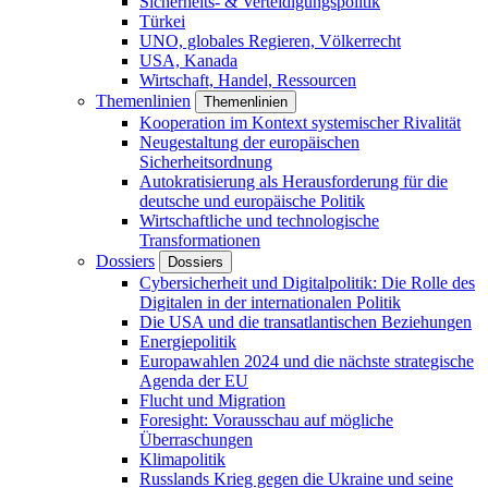
Sicherheits- & Verteidigungspolitik
Türkei
UNO, globales Regieren, Völkerrecht
USA, Kanada
Wirtschaft, Handel, Ressourcen
Themenlinien
Themenlinien
Kooperation im Kontext systemischer Rivalität
Neugestaltung der europäischen
Sicherheitsordnung
Autokratisierung als Herausforderung für die
deutsche und europäische Politik
Wirtschaftliche und technologische
Transformationen
Dossiers
Dossiers
Cybersicherheit und Digitalpolitik: Die Rolle des
Digitalen in der internationalen Politik
Die USA und die transatlantischen Beziehungen
Energiepolitik
Europawahlen 2024 und die nächste strategische
Agenda der EU
Flucht und Migration
Foresight: Vorausschau auf mögliche
Überraschungen
Klimapolitik
Russlands Krieg gegen die Ukraine und seine