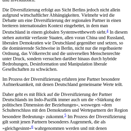
Die Diversifizierung erfolgt aus Sicht Berlins jedoch nicht allein
aufgrund wirt­schaftlicher Abhängigkeiten. Vielmehr wird die
Debatte um eine Diver­sifizierung der regionalen Partner in einen
breiteren internatio­nalen Kontext eingebettet, in dem man
4
Deutschland in einem globalen Systemwettbewerb sieht.
In diesem
stehen autoritär verfasste Staaten, allen voran China und Russland,
liberalen Demokratien wie Deutschland gegenüber und setzen, so
die dominierende Sicht­weise in Berlin, nicht nur die regelbasierte
Ord­nung, das Völkerrecht und die universellen Menschen­rechte
unter Druck, sondern versuchen darüber hin­aus durch hybride
Bedrohungen, Des­information und Manipulation liberale
Gesellschaften zu schwächen.
Im Prozess der Diversi­fi­zierung erfahren jene Partner besondere
Aufmerksamkeit, mit denen Deutschland gemeinsame Werte teilt.
Daher geht es mit Blick auf die Diversifizierung der Partner
Deutschlands im Indo-Pazifik immer auch um die »Stärkung der
politischen Dimension der Bezie­hungen«, weswegen »dem
Schulterschluss mit den Demokratien und Wertepartnern der Region
5
beson­dere Bedeutung« zukommt.
Im Prozess der Diversi­fi­zierung
gilt somit jenen Partnern besonderes Augen­merk, die als
6
»gleichgesinnt«
wahrgenommen wer­den und mit denen