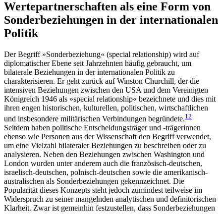
Wertepartnerschaften als eine Form von
Sonderbeziehungen in der internationalen
Politik
Der Begriff »Sonderbeziehung« (special relationship) wird auf
diplomati­scher Ebene seit Jahrzehnten häufig gebraucht, um
bilaterale Bezie­hungen in der internationalen Politik zu
charakterisieren. Er geht zurück auf Winston Churchill, der die
intensiven Beziehungen zwischen den USA und dem Vereinigten
Königreich 1946 als »special relationship« bezeichnete und dies mit
ihren engen historischen, kulturellen, politischen, wirtschaftlichen
12
und insbesondere mili­tä­rischen Verbindungen begründete.
Seitdem haben politische Entscheidungs­träger und ‑trägerinnen
ebenso wie Personen aus der Wissenschaft den Begriff ver­wendet,
um eine Vielzahl bilateraler Beziehungen zu beschreiben oder zu
analysieren. Neben den Bezie­hungen zwischen Washington und
London wurden unter anderem auch die französisch-deutschen,
israe­lisch-deutschen, polnisch-deutschen sowie die ameri­ka­nisch-
australischen als Son­derbeziehungen gekennzeichnet. Die
Popularität dieses Konzepts steht jedoch zumindest teilweise im
Widerspruch zu seiner man­geln­den analytischen und definitorischen
Klarheit. Zwar ist gemeinhin festzustellen, dass Sonderbeziehungen