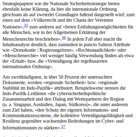
Strategiepapiere wie die Nationale Sicherheitsstrategie bieten
ebenfalls keine Klärung, da hier die internationale Ordnung
gleichsam als auf zweier­lei Grundlagen fußend dargestellt wird: zum
einen auf dem »Völkerrecht und der Charta der Vereinten
35
Nationen«,
zum anderen auf »freien Entfaltungsmöglichkeiten für
alle Menschen, wie in der Allge­mei­nen Erklärung der
36
Menschenrechte beschrieben«.
In jedem Fall aber macht die
Inhaltsanalyse deutlich, dass zumindest in puncto Salienz Attribute
wie »Demokratie
/
Regierungsform«, »Rechtsstaatlichkeit« oder
»Menschenrechte« viel weniger häufig Verwendung finden als etwa
der »Erhalt« bzw. die »Verteidigung der regelbasierten
internationalen Ordnung«.
Am zweithäufigsten, in über 50 Prozent der untersuchten
Dokumente, werden »regionale Sicherheit« bzw. »regionale
Stabilität im Indo-Pazifik« attribuiert. Beispielsweise nennen die
Indo-Pazifik-Leitlinien »die cybersicher­heits­politische
Zusammenarbeit und den Dialog mit Wertepartnern der Region
(u.
a. Singapur, Australien, Japan, Südkorea)«, die unter anderem
zum Ziel haben, »den Schutz der eigenen Informations- und
Kommunikationssysteme, die kollektive Verteidi­gungs­fähigkeit und
Resilienz gegenüber wachsenden Bedro­hungen im Cyber- und
37
Informationsraum zu stärken«.