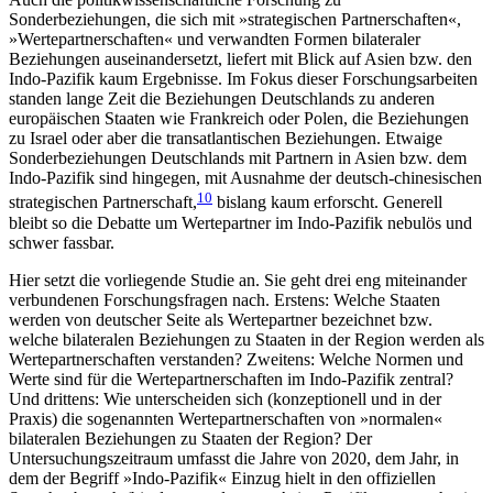
Sonderbeziehungen, die sich mit »strategischen Part­ner­schaften«,
»Wertepartnerschaften« und verwandten Formen bilateraler
Beziehungen auseinandersetzt, liefert mit Blick auf Asien bzw. den
Indo-Pazifik kaum Ergebnisse. Im Fokus dieser Forschungsarbeiten
stan­den lange Zeit die Beziehungen Deutschlands zu ande­ren
europäischen Staaten wie Frankreich oder Polen, die Beziehungen
zu Israel oder aber die trans­atlantischen Beziehungen. Etwaige
Sonderbeziehungen Deutschlands mit Partnern in Asien bzw. dem
Indo-Pazifik sind hingegen, mit Ausnahme der deutsch-chi­nesischen
10
strategischen Partnerschaft,
bislang kaum erforscht. Generell
bleibt so die Debatte um Wertepartner im Indo-Pazifik nebulös und
schwer fassbar.
Hier setzt die vorliegende Studie an. Sie geht drei eng miteinander
verbundenen Forschungsfragen nach. Erstens: Welche Staaten
werden von deutscher Seite als Wertepartner bezeichnet bzw.
welche bilate­ralen Beziehungen zu Staaten in der Region werden als
Wertepartnerschaften verstanden? Zweitens: Wel­che Normen und
Werte sind für die Wertepartner­schaf­ten im Indo-Pazifik zentral?
Und drittens: Wie unterscheiden sich (konzeptionell und in der
Praxis) die sogenannten Wertepartnerschaften von »normalen«
bilateralen Beziehungen zu Staaten der Region? Der
Untersuchungszeitraum umfasst die Jahre von 2020, dem Jahr, in
dem der Begriff »Indo-Pazifik« Einzug hielt in den offiziellen