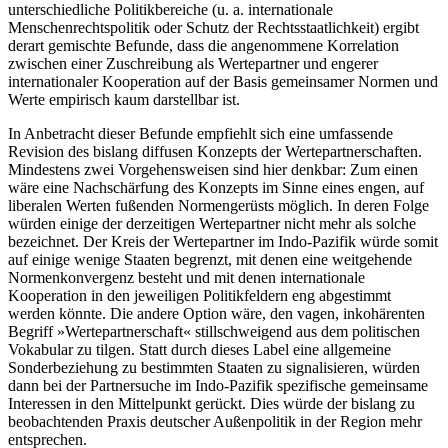
unterschiedliche Politik­bereiche (u.
a. internationale
Menschenrechtspolitik oder Schutz der Rechtsstaatlichkeit) ergibt
der­art gemischte Befunde, dass die angenommene Kor­rela­tion
zwischen einer Zuschreibung als Werte­part­ner und engerer
internationaler Kooperation auf der Basis gemeinsamer Normen und
Werte empirisch kaum darstellbar ist.
In Anbetracht dieser Befunde empfiehlt sich eine umfassende
Revision des bislang diffusen Konzepts der Wertepartnerschaften.
Mindestens zwei Vor­gehens­weisen sind hier denkbar: Zum einen
wäre eine Nachschärfung des Konzepts im Sinne eines engen, auf
liberalen Werten fußenden Normengerüsts mög­lich. In deren Folge
würden einige der derzeitigen Wertepartner nicht mehr als solche
bezeichnet. Der Kreis der Wertepartner im Indo-Pazifik würde somit
auf einige wenige Staaten begrenzt, mit denen eine weitgehende
Normenkonvergenz besteht und mit denen internationale
Kooperation in den jewei­ligen Politikfeldern eng abgestimmt
werden könnte. Die andere Option wäre, den vagen, inkohärenten
Begriff »Wertepartnerschaft« stillschweigend aus dem politi­schen
Vokabular zu tilgen. Statt durch dieses Label eine allgemeine
Sonderbeziehung zu bestimmten Staaten zu signalisieren, würden
dann bei der Part­ner­suche im Indo-Pazifik spezifische gemeinsame
Inter­essen in den Mittelpunkt gerückt. Dies würde der bislang zu
beob­achtenden Praxis deutscher Außen­politik in der Region mehr
entsprechen.