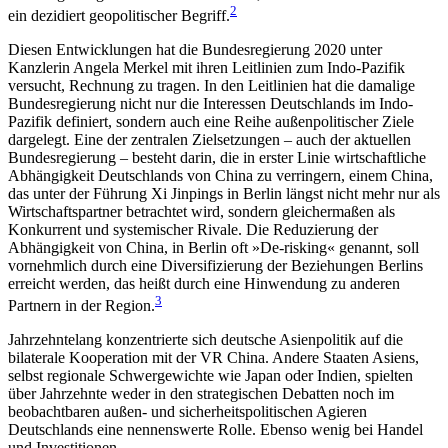
2
ein dezidiert geopolitischer Begriff.
Diesen Entwicklungen hat die Bundesregierung 2020 unter
Kanzlerin Angela Merkel mit ihren Leit­linien zum Indo-Pazifik
versucht, Rechnung zu tragen. In den Leitlinien hat die damalige
Bundes­regierung nicht nur die Interessen Deutschlands im Indo-
Pazifik definiert, sondern auch eine Reihe außen­politischer Ziele
dargelegt. Eine der zentralen Zielsetzungen – auch der aktuellen
Bundesregierung – besteht darin, die in erster Linie wirtschaft­liche
Abhängigkeit Deutschlands von China zu verringern, einem China,
das unter der Führung Xi Jinpings in Berlin längst nicht mehr nur als
Wirt­schaftspartner betrachtet wird, sondern gleicher­maßen als
Konkurrent und systemischer Rivale. Die Reduzierung der
Abhängigkeit von China, in Berlin oft »De-risking« genannt, soll
vornehmlich durch eine Diversifizierung der Beziehungen Berlins
erreicht werden, das heißt durch eine Hinwendung zu ande­ren
3
Partnern in der Region.
Jahrzehntelang konzent­rierte sich deutsche Asienpolitik auf die
bilaterale Kooperation mit der VR China. Andere Staaten Asiens,
selbst regionale Schwergewichte wie Japan oder Indien, spielten
über Jahrzehnte weder in den strate­gischen Debatten noch im
beobachtbaren außen- und sicher­heitspolitischen Agieren
Deutschlands eine nennenswerte Rolle. Ebenso wenig bei Han­del
und Investi­tionen.