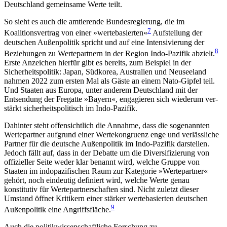
Deutschland gemeinsame Werte teilt.
So sieht es auch die amtierende Bundesregierung, die im
7
Koalitionsvertrag von einer »wertebasierten«
Aufstellung der
deutschen Außenpolitik spricht und auf eine Intensivierung der
8
Beziehungen zu Wertepartnern in der Region Indo-Pazifik abzielt.
Erste Anzeichen hierfür gibt es bereits, zum Beispiel in der
Sicherheitspolitik: Japan, Südkorea, Australien und Neuseeland
nahmen 2022 zum ersten Mal als Gäste an einem Nato-Gipfel teil.
Und Staaten aus Europa, unter anderem Deutschland mit der
Entsendung der Fregatte »Bayern«, engagieren sich wiederum ver­
stärkt sicherheitspolitisch im Indo-Pazifik.
Dahinter steht offensichtlich die Annahme, dass die sogenannten
Wertepartner aufgrund einer Werte­kongruenz enge und verlässliche
Partner für die deut­sche Außenpolitik im Indo-Pazifik darstellen.
Jedoch fällt auf, dass in der Debatte um die Diversifizierung von
offizieller Seite weder klar benannt wird, welche Gruppe von
Staaten im indopazifischen Raum zur Kategorie »Wertepartner«
gehört, noch eindeutig defi­niert wird, welche Werte genau
konstitutiv für Werte­partnerschaften sind. Nicht zuletzt dieser
Umstand öffnet Kritikern einer stärker wertebasierten deut­schen
9
Außenpolitik eine Angriffsfläche.
Auch die politikwissenschaftliche Forschung zu