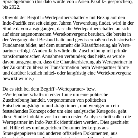
Sprachgebrauch (bis dato wurde von »Asien-Pazifik« gesprochen),
bis 2022.
Obwohl der Begriff »Wertepartnerschaften« mit Bezug auf den
Indo-Pazifik erst seit einigen Jahren Verwendung findet, wird in der
Studie davon aus­gegangen, dass die Wertepartnerschaften an sich
auf einer angenommenen Wertekonvergenz beruhen, die bereits in
der Vergangenheit Bestand hatte und gewissermaßen das historische
Fundament bildet, auf dem nunmehr die Klassifizierung als Werte­
partner erfolgt. (Andernfalls würde die Zuschreibung mit primär
trans­formatorischen Annahmen verbunden; das heißt, es würde
davon ausgegangen, dass die Charakterisierung als Werte­partner in
der Zukunft zu liberaler Transformation beim Wertepartner führte
und darüber letztlich mittel- oder langfristig eine Wertekonvergenz
bewirkt würde.)
Da es sich bei dem Begriff »Wertepartner« bzw.
»Wertepartnerschaft« in erster Linie um eine poli­ti­sche
Zuschreibung handelt, vorgenommen von poli­ti­schen
Entscheidungsträgern und ‑trägerinnen, und weniger um ein
feststehendes Konzept oder um eine analytische Kategorie, geht
diese Studie induktiv vor. In einem ersten Analyseschritt sollen die
Werte­part­ner im Indo-Pazifik identifiziert werden. Dies ge­schieht
mit Hilfe eines umfangreichen Dokumentenkorpus aus
Strategiepapieren und anderen offiziellen Doku­menten, aus