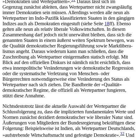
»Demokratien und Wertepartnern«.
Daraus lässt sich im
Gegenzug zunächst ableiten, dass Wertepartner nicht zwangsläufig
immer Demokratien sein müssen. Allerdings werden alle neun als
Wertepartner im Indo-Pazifik klassifizierten Staaten in den gängigen
Indizes auch als Demokratien eingestuft (siehe Seite
18
ff). Ebenso
gelten alle neun als relativ liberale Volkswirtschaften. In diesem
Zusammenhang darf jedoch nicht unerwähnt bleiben, dass sich die
genannten Staaten in einem äußerst weiten Spektrum bewegen, was
die Qualität demokratischer Regierungsführung sowie Markt­libera­
lismus angeht. Daraus wiederum kann man schließen, dass die
Zuschreibung als Wertepartner einigermaßen statisch erfolgt. Mit
Blick auf den offi­ziellen Diskurs ist nämlich nicht ersichtlich, dass
etwa innenpolitische Veränderungen wie demokratische Regression
oder die systematische Verletzung von Menschen- oder
Bürgerrechten notwendigerweise eine Veränderung des Status als
Wertepartner nach sich ziehen. Die Bandbreite der »Qualität«
demokratischer Regime, die offiziell als Wertepartner fungieren,
stützt diese Annahme.
Nichtsdestotrotz lässt die aktuelle Auswahl der Wertepartner die
Schlussfolgerung zu, dass die impli­zierten fundamentalen Werte und
Normen zunächst dezidiert demokratischer wie liberaler Natur sind.
Äußerungen von Mitgliedern der Bundesregierung bekräftigen diese
Folgerung: Beispielsweise ist Indien, als Wertepartner Deutschlands,
32
»aufstrebende Wirt­schaftsmacht und gefestigte Demokratie«.
Und