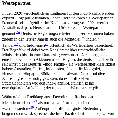
Wertepartner
In den 2020 veröffentlichten Leitlinien für den Indo-Pazifik werden
explizit Singapur, Australien, Japan und Südkorea als Wertepartner
Deutschlands auf­geführt. Im Koalitionsvertrag von 2021 werden
Aust­ra­lien, Japan, Neuseeland und Südkorea als Wertepartner
24
genannt.
Deutsche Regierungsvertreter und ‑vertreterinnen haben
25
26
zudem in den letzten Jahren auch die Mongolei,
Indien,
27
28
Taiwan
und Indonesien
öffentlich als Wertepartner bezeichnet.
Der Begriff wird dabei vom Kanzleramt über unter­schiedliche
Ministerien bis hin zum Bundestag ver­wendet. Daraus ergibt sich
eine Liste von neun Akteuren in der Region, die deutsche Offizielle
seit Einzug des Begriffs »Indo-Pazifik« als Wertepartner klassifiziert
haben: Australien, Indien, Indonesien, Japan, die Mongolei,
Neuseeland, Singapur, Südkorea und Taiwan. Die kumulative
Auflistung ist hier nötig gewesen, da es in offiziellen
Strategiepapieren wie den Indo-Pazifik-Leitlinien keine
erschöpfende Auf­zählung der regionalen Wertepartner gibt.
Während dem Dreiklang aus »Demokratie, Rechtsstaat und
29
Menschen­rechten«
als normativer Grund­lage einer
30
»wertebasierten«
Außenpolitik offenbar große Bedeutung
beigemessen wird, sprechen die Indo-Pazifik-Leitlinien explizit von
31