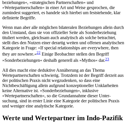
beziehungen«, »strategischen Partnerschaften« und
»Wertepartnerschaften« in einer Art und Weise gesprochen, die
zumindest suggeriert, es handele sich hierbei um feststehende, klar
defi­nierte Begriffe.
Wenn man aber alle möglichen bilateralen Beziehungen allein durch
den Umstand, dass sie von offi­zieller Seite als Sonderbeziehung
tituliert werden, gleichsam auch analytisch als solche betrachtet,
stellt dies den Nutzen einer derartig weiten und offe­nen ana­ly­tischen
Kategorie in Frage: »If special relation­ships are everywhere, then
22
they are nowhere.«
Einige Be­ob­achter stellen den Begriff
23
»Sonderbeziehungen« des­halb generell als »Mythos« dar.
All dies macht eine deduktive Annäherung an das Thema
Wertepartnerschaften schwierig. Trotzdem ist der Begriff derzeit aus
der politischen Praxis nicht wegzudenken, so dass eine
Nichtbeschäftigung allein aufgrund konzeptioneller Unklarheiten
keine Alter­native ist. »Sonderbeziehungen«, inklusive
»Wertepartnerschaften«, so die Grundannahme dieser Unter­
suchung, sind in erster Linie eine Kategorie der poli­ti­schen Praxis
und weniger eine analytische Kategorie.
Werte und Wertepartner im Indo-Pazifik