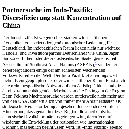
Partnersuche im Indo-Pazifik:
Diversifizierung statt Konzentration auf
China
Der Indo-Pazifik ist wegen seiner starken wirtschaft­lichen
Dynamiken von steigender geoökonomischer Bedeutung für
Deutschland. Im indopazifischen Raum liegen nicht nur wichtige
Handels- und Inves­titionspartner Deutsch­lands wie China, Japan,
Süd­korea, Indien oder die südostasiatische Staaten­gemein­schaft
1
Association of Southeast Asian Nations (ASEAN),
sondern er
beherbergt zudem einige der am schnellsten wachsenden
Volkswirtschaften der Welt. Der Indo-Pazifik ist allerdings weit
mehr als ein geo­graphischer oder wirtschaftlicher Raum. Er ist auch
eine ordnungspolitische Antwort auf den Auf­stieg Chinas und die
damit zusammenhängenden Macht­ansprüche Pekings in der Region.
Denn Pekings Macht­ansprüche werden mittlerweile nicht mehr nur
von den USA, sondern auch von immer mehr Anrai­ner­staaten als
strategische Herausforderung angesehen. Insbesondere vor dem
Hintergrund, dass genau in dieser Region die amerikanisch-
chinesische Rivalität primär ausgetragen wird, deren Verlauf
wiederum die Entwicklung der regionalen wie internationalen
Ordnung maßgeblich beeinflussen wird, ist »Indo-Pazifik« ebenso