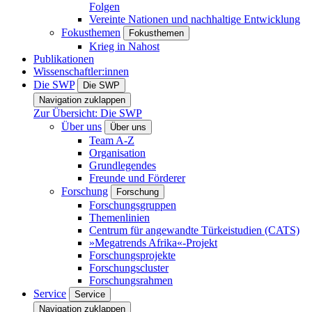
Folgen
Vereinte Nationen und nachhaltige Entwicklung
Fokusthemen
Fokusthemen
Krieg in Nahost
Publikationen
Wissenschaftler:innen
Die SWP
Die SWP
Navigation zuklappen
Zur Übersicht: Die SWP
Über uns
Über uns
Team A-Z
Organisation
Grundlegendes
Freunde und Förderer
Forschung
Forschung
Forschungsgruppen
Themenlinien
Centrum für angewandte Türkeistudien (CATS)
»Megatrends Afrika«-Projekt
Forschungsprojekte
Forschungscluster
Forschungsrahmen
Service
Service
Navigation zuklappen