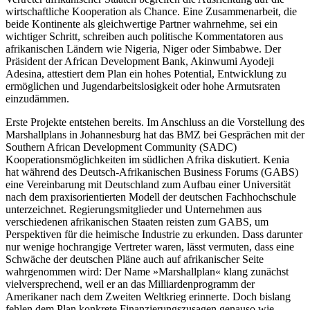
wirtschaftliche Kooperation als Chance. Eine Zusammenarbeit, die
beide Kontinente als gleichwertige Partner wahrnehme, sei ein
wichtiger Schritt, schreiben auch politische Kommentatoren aus
afrikanischen Ländern wie Nigeria, Niger oder Simbabwe. Der
Präsident der African Development Bank, Akinwumi Ayodeji
Adesina, attestiert dem Plan ein hohes Potential, Entwicklung zu
ermöglichen und Jugendarbeitslosigkeit oder hohe Armutsraten
einzudämmen.
Erste Projekte entstehen bereits. Im Anschluss an die Vorstellung des
Marshallplans in Johannesburg hat das BMZ bei Gesprächen mit der
Southern African Development Community (SADC)
Kooperationsmöglichkeiten im südlichen Afrika diskutiert. Kenia
hat während des Deutsch-Afrikanischen Business Forums (GABS)
eine Vereinbarung mit Deutschland zum Aufbau einer Universität
nach dem praxisorientierten Modell der deutschen Fachhochschule
unterzeichnet. Regierungsmitglieder und Unternehmen aus
verschiedenen afrikanischen Staaten reisten zum GABS, um
Perspektiven für die heimische Industrie zu erkunden. Dass darunter
nur wenige hochrangige Vertreter waren, lässt vermuten, dass eine
Schwäche der deutschen Pläne auch auf afrikanischer Seite
wahrgenommen wird: Der Name »Marshallplan« klang zunächst
vielversprechend, weil er an das Milliardenprogramm der
Amerikaner nach dem Zweiten Weltkrieg erinnerte. Doch bislang
fehlen dem Plan konkrete Finanzierungszusagen genauso wie