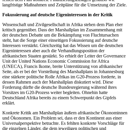
langfristige Maßnahmen und Zeitpläne für die Umsetzung der Ziele.
Fokussierung auf deutsche Eigeninteressen in der Kritik
Wissenschaft und Zivilgesellschaft in Afrika stehen dem Plan eher
kritisch gegenüber. Dass der Marshallplan im Zusammenhang mit
der deutschen Debatte um die Bekämpfung von Fluchtursachen
steht, hat die Sorge einer einseitigen Fokussierung auf deutsche
Interessen verstärkt. Gleichzeitig hat das Wissen um die deutschen
Eigeninteressen aber auch die Verhandlungsposition der
afrikanischen Staaten gestärkt. So erhielt der Leiter der Governance
Unit der United Nations Economic Commission for Africa
(UNECA), Francis Ikome, breite Unterstützung von afrikanischer
Seite, als er bei der Vorstellung des Marshallplans in Johannesburg
eine stärkere politische Rolle Afrikas im G20-Prozess forderte, in
dessen Rahmen auch der Marshallplan diskutiert wird. Diese
Forderung dürfte die deutsche Bundesregierung während ihres
Vorsitzes im G20-Prozess weiter begleiten. Ohnehin hatte
Deutschland Afrika bereits zu einem Schwerpunkt des Gipfels
erklärt.
Konkrete Kritik am Marshallplan äußern afrikanische Ökonominnen
und Ökonomen. Ein Problem sei, dass er den Kontinent aus einer
Universalperspektive betrachte. Es fehlten konkrete Vorschläge für
die einzelnen Länder, die dem jeweiligen politischen und