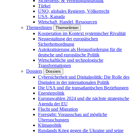
Sicherheits- & Verteidigungspolitik
Türkei
UNO, globales Regieren, Völkerrecht
USA, Kanada
Wirtschaft, Handel, Ressourcen
Themenlinien
Themenlinien
Kooperation im Kontext systemischer Rivalität
Neugestaltung der europäischen
Sicherheitsordnung
Autokratisierung als Herausforderung für die
deutsche und europäische Politik
Wirtschaftliche und technologische
Transformationen
Dossiers
Dossiers
Cybersicherheit und Digitalpolitik: Die Rolle des
Digitalen in der internationalen Politik
Die USA und die transatlantischen Beziehungen
Energiepolitik
Europawahlen 2024 und die nächste strategische
Agenda der EU
Flucht und Migration
Foresight: Vorausschau auf mögliche
Überraschungen
Klimapolitik
Russlands Krieg gegen die Ukraine und seine